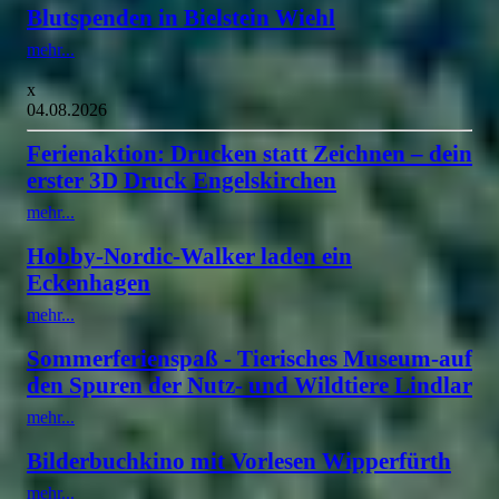
Blutspenden in Bielstein Wiehl
mehr...
x
04.08.2026
Ferienaktion: Drucken statt Zeichnen – dein
erster 3D Druck Engelskirchen
mehr...
Hobby-Nordic-Walker laden ein
Eckenhagen
mehr...
Sommerferienspaß - Tierisches Museum-auf
den Spuren der Nutz- und Wildtiere Lindlar
mehr...
Bilderbuchkino mit Vorlesen Wipperfürth
mehr...