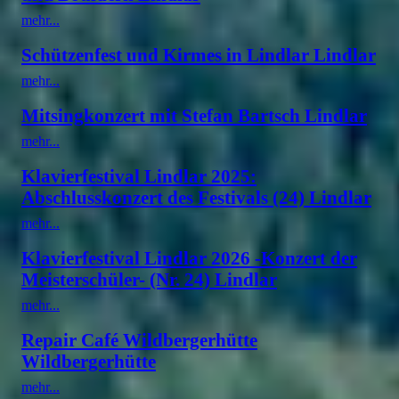
mehr...
Schützenfest und Kirmes in Lindlar Lindlar
mehr...
Mitsingkonzert mit Stefan Bartsch Lindlar
mehr...
Klavierfestival Lindlar 2025:
Abschlusskonzert des Festivals (24) Lindlar
mehr...
Klavierfestival Lindlar 2026 -Konzert der
Meisterschüler- (Nr. 24) Lindlar
mehr...
Repair Café Wildbergerhütte
Wildbergerhütte
mehr...