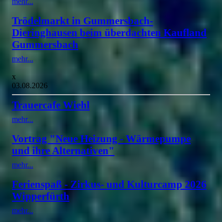
mehr...
Trödelmarkt in Gummersbach-
Dieringhausen beim überdachten Kaufland
Gummersbach
mehr...
x
03.08.2026
Trauercafe Wiehl
mehr...
Vortrag "Neue Heizung - Wärmepumpe
und ihre Alternativen"
mehr...
Ferienspaß - Zirkus- und Kulturcamp 2026
Wipperfürth
mehr...