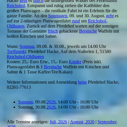
Hacke
geht
es
durch
die umliegenden Wälder des Ferienlands
Reichshof
. Entspannt und ruhig ziehen die Katlblüter den
großen Planwagen – die rustikale Fahrt ist ein Erlebnis für die
ganze Familie. An den
Sonntagen
, 09. und 30. August,
geht
es
auf zur 2-stündigen Planwagenfahrt
rund
um
Reichshof-
Ohlhagen
. Zurück auf dem Pferdehof warten auf der sonnigen
Terrasse der Gaststätte
frisch
gebackene
Bergische
Waffeln mit
heißen Kirschen und Sahne.
Wann:
Sonntag
, 09.08. & 30.08., jeweils um 14.00 Uhr
Treffpunkt
: Pferdehof Hacke, Auf dem Nußerlen 1, 51580
Reichshof-Ohlhagen
Kosten: 25,- Euro Erw., 15,- Euro
Kinder
(Preis inkl.
Planwagenfahrt & 1
Bergische
Waffeln mit Kirschen und
Sahne & 1 Tasse Kaffee/Tee/Kakao)
Weitere Informationen und Anmeldung
beim
Pferdehof Hacke,
02261-77613
Sonntag
, 09.08.
2026
, 14:00 Uhr - 16:00 Uhr
Sonntag, 30.08.
2026
, 14:00 Uhr - 16:00 Uhr
Alle Termine anzeigen:
Juli, 2026
|
August, 2026
|
September,
2026