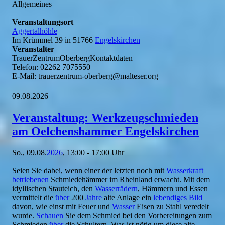
Allgemeines
Veranstaltungsort
Aggertalhöhle
Im Krümmel 39 in 51766
Engelskirchen
Veranstalter
TrauerZentrumOberbergKontaktdaten
Telefon: 02262 7075550
E-Mail: trauerzentrum-oberberg@malteser.org
09.08.2026
Veranstaltung: Werkzeugschmieden
am Oelchenshammer Engelskirchen
So., 09.08.
2026
, 13:00 - 17:00 Uhr
Seien Sie dabei, wenn einer der letzten noch mit
Wasserkraft
betriebenen
Schmiedehämmer im Rheinland erwacht. Mit dem
idyllischen Stauteich, den
Wasserrädern
, Hämmern und Essen
vermittelt die
über
200
Jahre
alte Anlage ein
lebendiges
Bild
davon, wie einst mit Feuer und
Wasser
Eisen zu Stahl veredelt
wurde.
Schauen
Sie dem Schmied bei den Vorbereitungen zum
Schmieden
über
die Schultern. Was ist nötig um diese alte