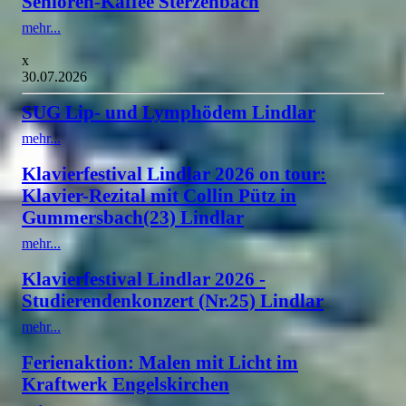
Senioren-Kaffee Sterzenbach
mehr...
x
30.07.2026
SUG Lip- und Lymphödem Lindlar
mehr...
Klavierfestival Lindlar 2026 on tour:
Klavier-Rezital mit Collin Pütz in
Gummersbach(23) Lindlar
mehr...
Klavierfestival Lindlar 2026 -
Studierendenkonzert (Nr.25) Lindlar
mehr...
Ferienaktion: Malen mit Licht im
Kraftwerk Engelskirchen