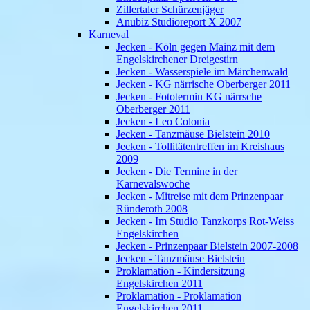
Zillertaler Schürzenjäger
Anubiz Studioreport X 2007
Karneval
Jecken - Köln gegen Mainz mit dem
Engelskirchener Dreigestirn
Jecken - Wasserspiele im Märchenwald
Jecken - KG närrische Oberberger 2011
Jecken - Fototermin KG närrsche
Oberberger 2011
Jecken - Leo Colonia
Jecken - Tanzmäuse Bielstein 2010
Jecken - Tollitätentreffen im Kreishaus
2009
Jecken - Die Termine in der
Karnevalswoche
Jecken - Mitreise mit dem Prinzenpaar
Ründeroth 2008
Jecken - Im Studio Tanzkorps Rot-Weiss
Engelskirchen
Jecken - Prinzenpaar Bielstein 2007-2008
Jecken - Tanzmäuse Bielstein
Proklamation - Kindersitzung
Engelskirchen 2011
Proklamation - Proklamation
Engelskirchen 2011