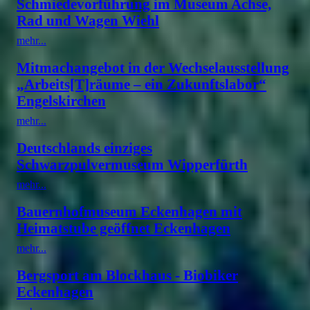
Schmiedevorführung im Museum Achse,
Rad und Wagen Wiehl
mehr...
Mitmachangebot in der Wechselausstellung
„Arbeits[T]räume – ein Zukunftslabor“
Engelskirchen
mehr...
Deutschlands einziges
Schwarzpulvermuseum Wipperfürth
mehr...
Bauernhofmuseum Eckenhagen mit
Heimatstube geöffnet Eckenhagen
mehr...
Bergsport am Blockhaus - Biobiker
Eckenhagen