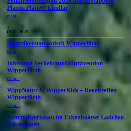
Sommerferienspaß 2026 auf :metabolon
Plastic Planet? Lindlar
mehr...
x
05.08.2026
Historikerstammtisch Wipperfürth
mehr...
Infostand Verkehrsunfallprävention
Wipperfürth
mehr...
WippNatur & WipperKids – Regeltreffen
Wipperfürth
mehr...
Fahrradwerkstatt im Eckenhääner Lädchen
Eckenhagen