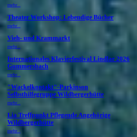
mehr...
Theater Workshop: Lebendige Bücher
mehr...
Vieh- und Krammarkt
mehr...
Internationales Klavierfestival Lindlar 2026
Gummersbach
mehr...
"Wackelkontakt"-Parkinson
Selbsthilfegruppe Wildbergerhütte
mehr...
Lia Treffpunkt Pflegende Angehörige
Wildbergerhütte
mehr...