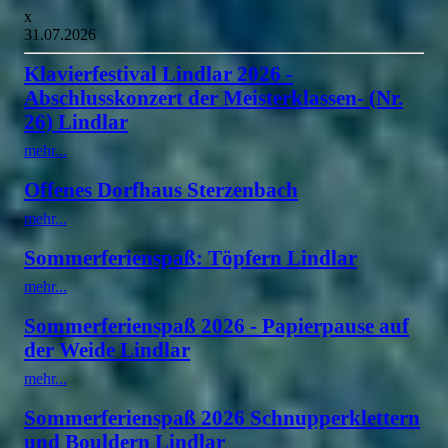
x
31.07.2026
Klavierfestival Lindlar 2026 -
Abschlusskonzert der Meisterklassen- (Nr.
26) Lindlar
mehr...
Offenes Dorfhaus Sterzenbach
mehr...
Sommerferienspaß: Töpfern Lindlar
mehr...
Sommerferienspaß 2026 - Papierpause auf
der Weide Lindlar
mehr...
Sommerferienspaß 2026 Schnupperklettern
und Bouldern Lindlar