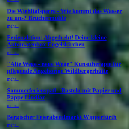
Die Wiehltalsperre - Wie kommt das Wasser
zu uns? Brüchermühle
mehr...
Ferienaktion: Abgedreht! Deine kleine
Automatenbox Engelskirchen
mehr...
"Alte Wege - neue Wege" Kunsttherapie für
pflegende Angehörige Wildbergerhütte
mehr...
Sommerferienspaß - Basteln mit Papier und
Pappe Lindlar
mehr...
Bergischer Feierabendmarkt Wipperfürth
mehr...