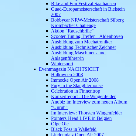
Bike and Fun Festival Saalhausen
Quad-Europameisterschaft in Bielstein
2007
Bobbycar NRW-Meisterschaft Silberg
Krombacher Challenge
Aktion "Rauschbrille"
Scooter Tuning Treffen - Aldenhoven
Ausbildung zum Mechatroniker
Ausbildung Technischer Zeichner
Ausbildung Maschinen- und
Anlagenführer/in
Wintersport
Eventmagazin NACHTSICHT
Halloween 2008
Immecke Open Air 2008
Fury in the Slaughterhouse
Celebration in Finnentrop
Konzertreport - Die Wingenfelder
Anubiz im Interview zum neuen Album
"Unruh"
Im Interview: Thorsten Wingenfelder
Pointers-Head LIVE in Belgien
Olpe Ole
Bläck Föss in Wallefeld
Lindenplatz Open Air 2007