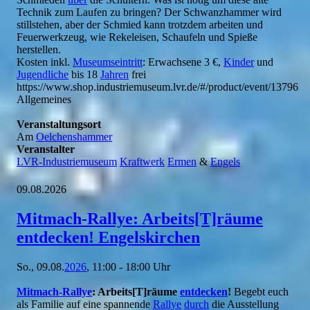
Technik zum Laufen zu bringen? Der Schwanzhammer wird
stillstehen, aber der Schmied kann trotzdem arbeiten und
Feuerwerkzeug, wie Rekeleisen, Schaufeln und Spieße
herstellen.
Kosten inkl.
Museumseintritt
: Erwachsene 3 €,
Kinder
und
Jugendliche
bis 18
Jahren
frei
https://www.shop.industriemuseum.lvr.de/#/product/event/13796
Allgemeines
Veranstaltungsort
Am
Oelchenshammer
Veranstalter
LVR-Industriemuseum
Kraftwerk
Ermen
&
Engels
09.08.2026
Mitmach-Rallye: Arbeits[T]räume
entdecken! Engelskirchen
So., 09.08.
2026
, 11:00 - 18:00 Uhr
Mitmach-Rallye
: Arbeits[T]räume
entdecken
!
Begebt euch
als Familie auf eine spannende
Rallye
durch
die Ausstellung