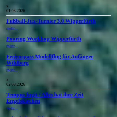
x
01.08.2026
Fußball-Jux-Turnier 3.0 Wipperfürth
mehr...
Pouring Workhop Wipperfürth
mehr...
Ferienspass Modellflug für Anfänger
Wildberg
mehr...
x
02.08.2026
Tempus fugit / Alles hat ihre Zeit
Engelskirchen
mehr...