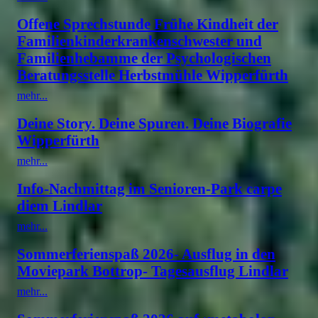
Offene Sprechstunde Frühe Kindheit der
Familienkinderkrankenschwester und
Familienhebamme der Psychologischen
Beratungsstelle Herbstmühle Wipperfürth
mehr...
Deine Story. Deine Spuren. Deine Biografie
Wipperfürth
mehr...
Info-Nachmittag im Senioren-Park carpe
diem Lindlar
mehr...
Sommerferienspaß 2026- Ausflug in den
Moviepark Bottrop- Tagesausflug Lindlar
mehr...