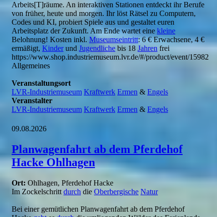
Arbeits[T]räume. An interaktiven Stationen entdeckt ihr Berufe
von früher, heute und morgen. Ihr löst Rätsel zu Computern,
Codes und KI, probiert Spiele aus und gestaltet euren
Arbeitsplatz der Zukunft. Am Ende wartet eine
kleine
Belohnung! Kosten inkl.
Museumseintritt
: 6 € Erwachsene, 4 €
ermäßigt,
Kinder
und
Jugendliche
bis 18
Jahren
frei
https://www.shop.industriemuseum.lvr.de/#/product/event/15982
Allgemeines
Veranstaltungsort
LVR-Industriemuseum
Kraftwerk
Ermen
&
Engels
Veranstalter
LVR-Industriemuseum
Kraftwerk
Ermen
&
Engels
09.08.2026
Planwagenfahrt ab dem Pferdehof
Hacke Ohlhagen
Ort:
Ohlhagen, Pferdehof Hacke
Im Zockelschritt
durch
die
Oberbergische
Natur
Bei einer gemütlichen Planwagenfahrt ab dem Pferdehof