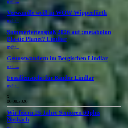
mehr...
Verwandle weiß in WOW Wipperfürth
mehr...
Sommerferienspaß 2026 auf :metabolon
Plastic Planet? Lindlar
mehr...
Genusswandern im Bergischen Lindlar
mehr...
Fossiliensuche für Kinder Lindlar
mehr...
x
06.08.2026
Wir feiern 25 Jahre Senioren 60plus
Nosbach
mehr...