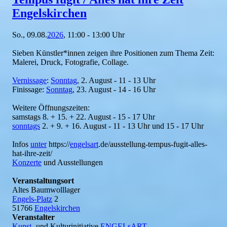
Engelskirchen
So., 09.08.
2026
, 11:00 - 13:00 Uhr
Sieben Künstler*innen zeigen ihre Positionen zum Thema Zeit:
Malerei, Druck, Fotografie, Collage.
Vernissage
:
Sonntag
, 2. August - 11 - 13 Uhr
Finissage:
Sonntag
, 23. August - 14 - 16 Uhr
Weitere Öffnungszeiten:
samstags 8. + 15. + 22. August - 15 - 17 Uhr
sonntags
2. + 9. + 16. August - 11 - 13 Uhr und 15 - 17 Uhr
Infos
unter
https://
engelsart
.de/ausstellung-tempus-fugit-alles-
hat-ihre-zeit/
Konzerte
und Ausstellungen
Veranstaltungsort
Altes Baumwolllager
Engels-Platz
2
51766
Engelskirchen
Veranstalter
Kunst-
und Kulturinitiative
ENGELsART