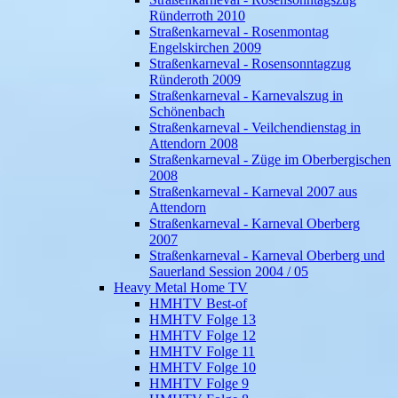
Ründerroth 2010
Straßenkarneval - Rosenmontag
Engelskirchen 2009
Straßenkarneval - Rosensonntagzug
Ründeroth 2009
Straßenkarneval - Karnevalszug in
Schönenbach
Straßenkarneval - Veilchendienstag in
Attendorn 2008
Straßenkarneval - Züge im Oberbergischen
2008
Straßenkarneval - Karneval 2007 aus
Attendorn
Straßenkarneval - Karneval Oberberg
2007
Straßenkarneval - Karneval Oberberg und
Sauerland Session 2004 / 05
Heavy Metal Home TV
HMHTV Best-of
HMHTV Folge 13
HMHTV Folge 12
HMHTV Folge 11
HMHTV Folge 10
HMHTV Folge 9