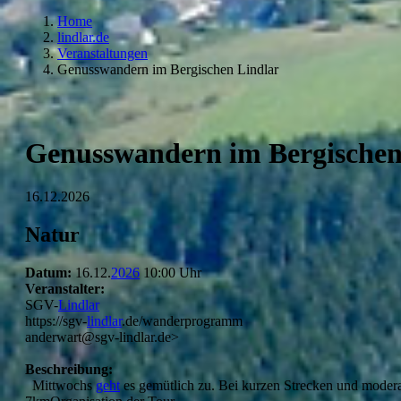
Home
lindlar.de
Veranstaltungen
Genusswandern im Bergischen Lindlar
Genusswandern im Bergischen
16.12.2026
Natur
Datum:
16.12.
2026
10:00 Uhr
Veranstalter:
SGV-
Lindlar
https://sgv-
lindlar
.de/wanderprogramm
anderwart@sgv-lindlar.de>
Beschreibung:
Mittwochs
geht
es gemütlich zu. Bei kurzen Strecken und moder