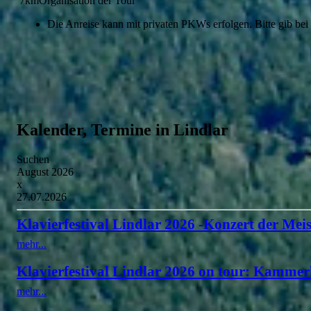
7kmOrganisation der Tour
Die Anreise kann mit privaten PKWs erfolgen. Bitte gib bei
Kalender, Termine in Lindlar
Suchen
August 2026
x
27.07.2026
Klavierfestival Lindlar 2026 -Konzert der Meis
mehr...
Klavierfestival Lindlar 2026 on tour: Kammer
mehr...