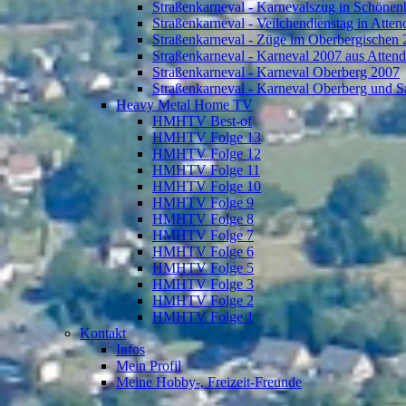
Straßenkarneval - Karnevalszug in Schönen
Straßenkarneval - Veilchendienstag in Atte
Straßenkarneval - Züge im Oberbergischen
Straßenkarneval - Karneval 2007 aus Atten
Straßenkarneval - Karneval Oberberg 2007
Straßenkarneval - Karneval Oberberg und S
Heavy Metal Home TV
HMHTV Best-of
HMHTV Folge 13
HMHTV Folge 12
HMHTV Folge 11
HMHTV Folge 10
HMHTV Folge 9
HMHTV Folge 8
HMHTV Folge 7
HMHTV Folge 6
HMHTV Folge 5
HMHTV Folge 3
HMHTV Folge 2
HMHTV Folge 1
Kontakt
Infos
Mein Profil
Meine Hobby-, Freizeit-Freunde