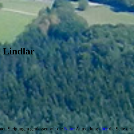
 Lindlar
aten Steigungen geniessen wir die
Natur
.Anmeldung
über
die Seite des