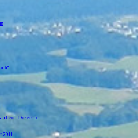
in
nruh"
irchener Dreigestirn
er 2011