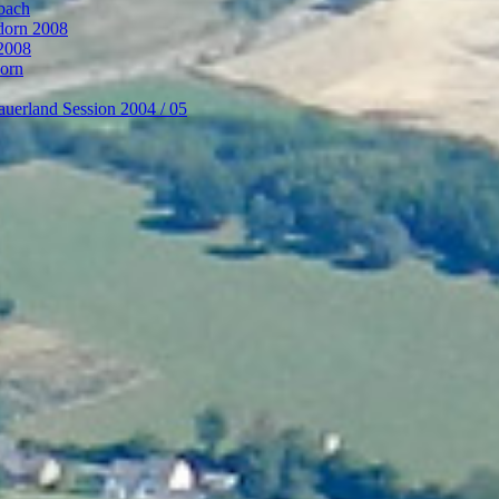
bach
ndorn 2008
 2008
dorn
auerland Session 2004 / 05