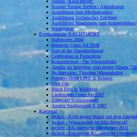
Aktion "Rauschbrille"
Scooter Tuning Treffen - Aldenhoven
Ausbildung zum Mechatroniker
Ausbildung Technischer Zeichner
Ausbildung Maschinen- und Anlagenführer/
Wintersport
Eventmagazin NACHTSICHT
Halloween 2008
Immecke Open Air 2008
Fury in the Slaughterhouse
Celebration in Finnentrop
Konzertreport - Die Wingenfelder
Anubiz im Interview zum neuen Album "U
Im Interview: Thorsten Wingenfelder
Pointers-Head LIVE in Belgien
Olpe Ole
Bläck Föss in Wallefeld
Lindenplatz Open Air 2007
Zillertaler Schürzenjäger
Anubiz Studioreport X 2007
Karneval
Jecken - Köln gegen Mainz mit dem Engelsk
Jecken - Wasserspiele im Märchenwald
Jecken - KG närrische Oberberger 2011
Jecken - Fototermin KG närrsche Oberberg