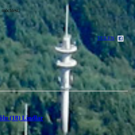
 möchtest.
TEILEN
öln (18) Lindlar