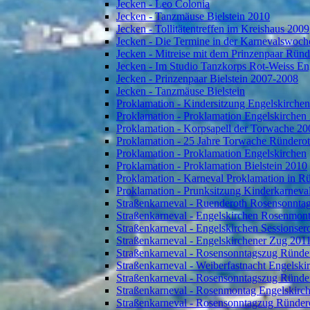
Jecken - Leo Colonia
Jecken - Tanzmäuse Bielstein 2010
Jecken - Tollitätentreffen im Kreishaus 2009
Jecken - Die Termine in der Karnevalswoch
Jecken - Mitreise mit dem Prinzenpaar Rün
Jecken - Im Studio Tanzkorps Rot-Weiss En
Jecken - Prinzenpaar Bielstein 2007-2008
Jecken - Tanzmäuse Bielstein
Proklamation - Kindersitzung Engelskirche
Proklamation - Proklamation Engelskirchen
Proklamation - Korpsapell der Torwache 20
Proklamation - 25 Jahre Torwache Ründero
Proklamation - Proklamation Engelskirchen
Proklamation - Proklamation Bielstein 2010
Proklamation - Karneval Proklamation in R
Proklamation - Prunksitzung Kinderkarneva
Straßenkarneval - Ruenderoth Rosensonnta
Straßenkarneval - Engelskirchen Rosenmon
Straßenkarneval - Engelskirchen Sessionser
Straßenkarneval - Engelskirchener Zug 201
Straßenkarneval - Rosensonntagszug Ründe
Straßenkarneval - Weiberfastnacht Engelski
Straßenkarneval - Rosensonntagszug Ründe
Straßenkarneval - Rosenmontag Engelskirc
Straßenkarneval - Rosensonntagzug Ründer