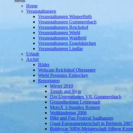
Menü
Home
Veranstaltungen
Veranstaltungen Wipperfürth
Veranstaltungen Gummersbach
Veranstaltungen Reichshof
Veranstaltungen Wiehl
Veranstaltungen Waldbröl
Veranstaltungen Engelskirchen
Veranstaltungen Lindlar
Urlaub
Archiv
Bilder
Webcam Reichshof Oberagger
Wiehl Penguins Eishockey
Reportagen
Winter 2010
Trends and Style
Das Unternehmen VfL Gummersbach
Gesundheitstag Lennestadt
MotoX 3-Stunden Rennen
Weltkindertag 2006
Bike and Fun Festival Saalhausen
Quad-Europameisterschaft in Bielstein 2007
Bobbycar NRW-Meisterschaft Silberg Krom