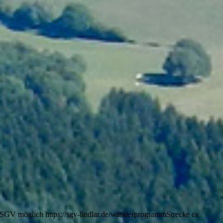
 SGV möglich https://sgv-lindlar.de/wanderprogrammStrecke ca