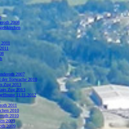
e
deroth 2008
gelskirchen
n 2011
 2011
08
th
ünderoth 2007
l der Torwache 2010
gs Zug 2013
tags Zug 2013
oeffnung 11.11.2012
1
roth 2011
rchen 2010
rroth 2010
hen 2009
oth 2009