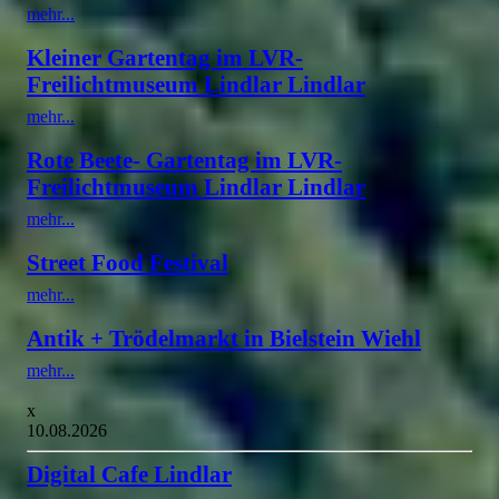
mehr...
Kleiner Gartentag im LVR-
Freilichtmuseum Lindlar Lindlar
mehr...
Rote Beete- Gartentag im LVR-
Freilichtmuseum Lindlar Lindlar
mehr...
Street Food Festival
mehr...
Antik + Trödelmarkt in Bielstein Wiehl
mehr...
x
10.08.2026
Digital Cafe Lindlar