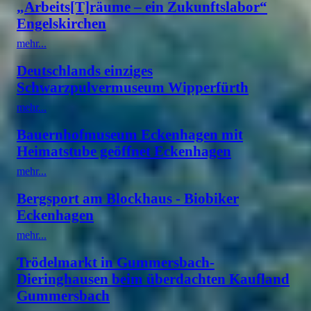
„Arbeits[T]räume – ein Zukunftslabor“
Engelskirchen
mehr...
Deutschlands einziges
Schwarzpulvermuseum Wipperfürth
mehr...
Bauernhofmuseum Eckenhagen mit
Heimatstube geöffnet Eckenhagen
mehr...
Bergsport am Blockhaus - Biobiker
Eckenhagen
mehr...
Trödelmarkt in Gummersbach-
Dieringhausen beim überdachten Kaufland
Gummersbach