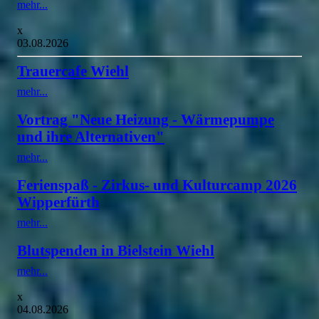
mehr...
x
03.08.2026
Trauercafe Wiehl
mehr...
Vortrag "Neue Heizung - Wärmepumpe
und ihre Alternativen"
mehr...
Ferienspaß - Zirkus- und Kulturcamp 2026
Wipperfürth
mehr...
Blutspenden in Bielstein Wiehl
mehr...
x
04.08.2026