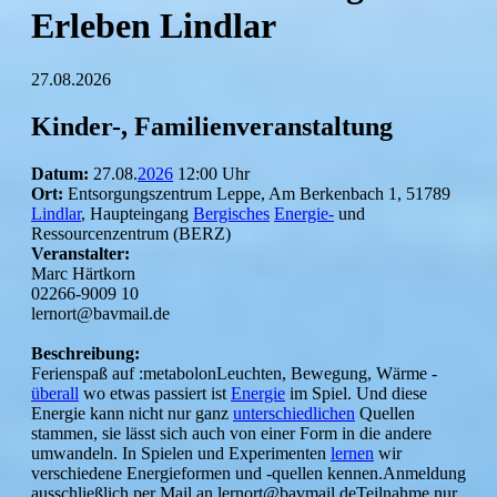
Erleben Lindlar
27.08.2026
Kinder-, Familienveranstaltung
Datum:
27.08.
2026
12:00 Uhr
Ort:
Entsorgungszentrum Leppe, Am Berkenbach 1, 51789
Lindlar
, Haupteingang
Bergisches
Energie-
und
Ressourcenzentrum (BERZ)
Veranstalter:
Marc Härtkorn
02266-9009 10
lernort@bavmail.de
Beschreibung:
Ferienspaß auf :metabolonLeuchten, Bewegung, Wärme -
überall
wo etwas passiert ist
Energie
im Spiel. Und diese
Energie kann nicht nur ganz
unterschiedlichen
Quellen
stammen, sie lässt sich auch von einer Form in die andere
umwandeln. In Spielen und Experimenten
lernen
wir
verschiedene Energieformen und -quellen kennen.Anmeldung
ausschließlich per Mail an lernort@bavmail.deTeilnahme nur