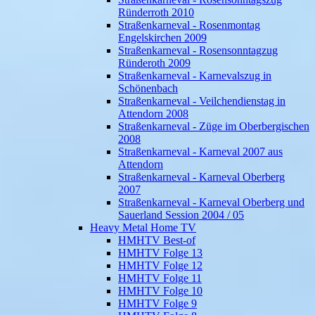
Ründerroth 2010
Straßenkarneval - Rosenmontag
Engelskirchen 2009
Straßenkarneval - Rosensonntagzug
Ründeroth 2009
Straßenkarneval - Karnevalszug in
Schönenbach
Straßenkarneval - Veilchendienstag in
Attendorn 2008
Straßenkarneval - Züge im Oberbergischen
2008
Straßenkarneval - Karneval 2007 aus
Attendorn
Straßenkarneval - Karneval Oberberg
2007
Straßenkarneval - Karneval Oberberg und
Sauerland Session 2004 / 05
Heavy Metal Home TV
HMHTV Best-of
HMHTV Folge 13
HMHTV Folge 12
HMHTV Folge 11
HMHTV Folge 10
HMHTV Folge 9