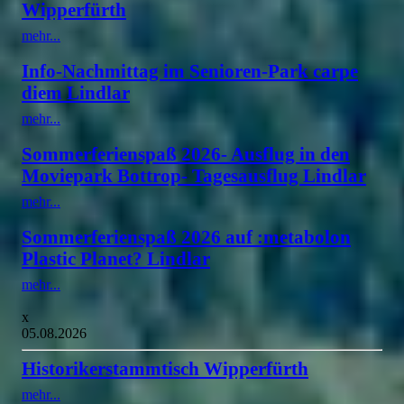
Wipperfürth
mehr...
Info-Nachmittag im Senioren-Park carpe
diem Lindlar
mehr...
Sommerferienspaß 2026- Ausflug in den
Moviepark Bottrop- Tagesausflug Lindlar
mehr...
Sommerferienspaß 2026 auf :metabolon
Plastic Planet? Lindlar
mehr...
x
05.08.2026
Historikerstammtisch Wipperfürth
mehr...