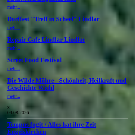
mehr...
Dorffest "Treff in Scheel" Lindlar
mehr...
Repair Cafe Lindlar Lindlar
mehr...
Street Food Festival
mehr...
Die Wilde Möhre - Schönheit, Heilkraft und
Geschichte Wiehl
mehr...
x
09.08.2026
Tempus fugit / Alles hat ihre Zeit
Engelskirchen