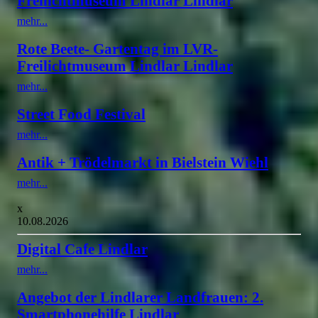
Freilichtmuseum Lindlar Lindlar
mehr...
Rote Beete- Gartentag im LVR-
Freilichtmuseum Lindlar Lindlar
mehr...
Street Food Festival
mehr...
Antik + Trödelmarkt in Bielstein Wiehl
mehr...
x
10.08.2026
Digital Cafe Lindlar
mehr...
Angebot der Lindlarer Landfrauen: 2.
Smartphonehilfe Lindlar