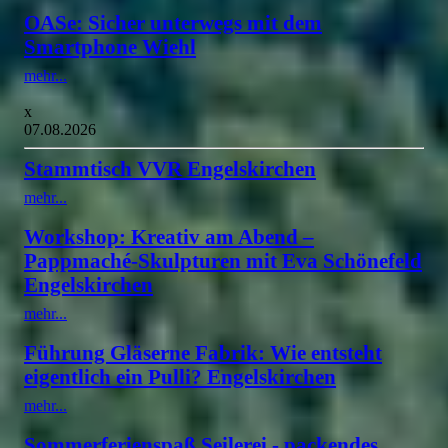
OASe: Sicher unterwegs mit dem
Smartphone Wiehl
mehr...
x
07.08.2026
Stammtisch VVR Engelskirchen
mehr...
Workshop: Kreativ am Abend –
Pappmaché-Skulpturen mit Eva Schönefeld
Engelskirchen
mehr...
Führung Gläserne Fabrik: Wie entsteht
eigentlich ein Pulli? Engelskirchen
mehr...
Sommerferienspaß Seilerei - packendes