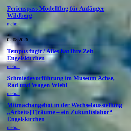
Ferienspass Modellflug für Anfänger
Wildberg
mehr...
x
02.08.2026
Tempus fugit / Alles hat ihre Zeit
Engelskirchen
mehr...
Schmiedevorführung im Museum Achse,
Rad und Wagen Wiehl
mehr...
Mitmachangebot in der Wechselausstellung
„Arbeits[T]räume – ein Zukunftslabor“
Engelskirchen
mehr...