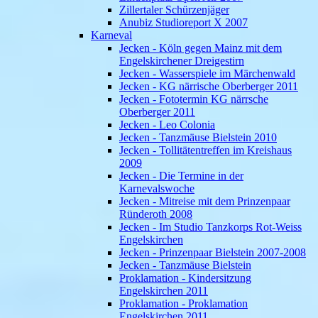
Zillertaler Schürzenjäger
Anubiz Studioreport X 2007
Karneval
Jecken - Köln gegen Mainz mit dem
Engelskirchener Dreigestirn
Jecken - Wasserspiele im Märchenwald
Jecken - KG närrische Oberberger 2011
Jecken - Fototermin KG närrsche
Oberberger 2011
Jecken - Leo Colonia
Jecken - Tanzmäuse Bielstein 2010
Jecken - Tollitätentreffen im Kreishaus
2009
Jecken - Die Termine in der
Karnevalswoche
Jecken - Mitreise mit dem Prinzenpaar
Ründeroth 2008
Jecken - Im Studio Tanzkorps Rot-Weiss
Engelskirchen
Jecken - Prinzenpaar Bielstein 2007-2008
Jecken - Tanzmäuse Bielstein
Proklamation - Kindersitzung
Engelskirchen 2011
Proklamation - Proklamation
Engelskirchen 2011