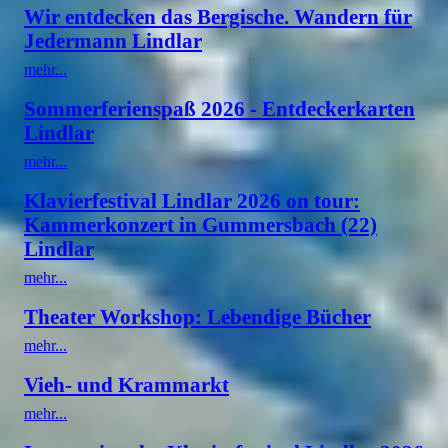
Wir entdecken das Bergische. Wandern für
Jedermann Lindlar
mehr...
Sommerferienspaß 2026 - Entdeckerkarten
Lindlar
mehr...
Klavierfestival Lindlar 2026 on tour:
Kammerkonzert in Gummersbach (22)
Lindlar
mehr...
Theater Workshop: Lebendige Bücher
mehr...
Vieh- und Krammarkt
mehr...