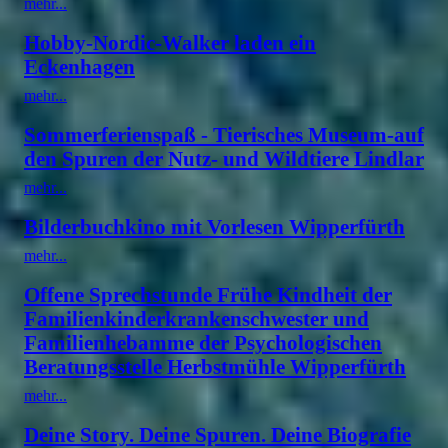
mehr...
Hobby-Nordic-Walker laden ein
Eckenhagen
mehr...
Sommerferienspaß - Tierisches Museum-auf
den Spuren der Nutz- und Wildtiere Lindlar
mehr...
Bilderbuchkino mit Vorlesen Wipperfürth
mehr...
Offene Sprechstunde Frühe Kindheit der
Familienkinderkrankenschwester und
Familienhebamme der Psychologischen
Beratungsstelle Herbstmühle Wipperfürth
mehr...
Deine Story. Deine Spuren. Deine Biografie