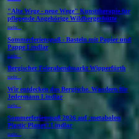
"Alte Wege - neue Wege" Kunsttherapie für
pflegende Angehörige Wildbergerhütte
mehr...
Sommerferienspaß - Basteln mit Papier und
Pappe Lindlar
mehr...
Bergischer Feierabendmarkt Wipperfürth
mehr...
Wir entdecken das Bergische. Wandern für
Jedermann Lindlar
mehr...
Sommerferienspaß 2026 auf :metabolon
Plastic Planet? Lindlar
mehr...