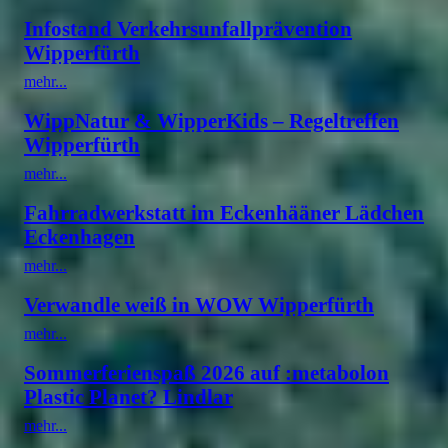
Infostand Verkehrsunfallprävention
Wipperfürth
mehr...
WippNatur & WipperKids – Regeltreffen
Wipperfürth
mehr...
Fahrradwerkstatt im Eckenhääner Lädchen
Eckenhagen
mehr...
Verwandle weiß in WOW Wipperfürth
mehr...
Sommerferienspaß 2026 auf :metabolon
Plastic Planet? Lindlar
mehr...