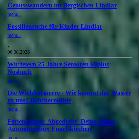
Genusswandern im Bergischen Lindlar
mehr...
Fossiliensuche für Kinder Lindlar
mehr...
x
06.08.2026
Wir feiern 25 Jahre Senioren 60plus
Nosbach
mehr...
Die Wiehltalsperre - Wie kommt das Wasser
zu uns? Brüchermühle
mehr...
Ferienaktion: Abgedreht! Deine kleine
Automatenbox Engelskirchen
mehr...