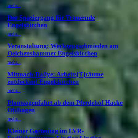
mehr...
Der Spaziergang für Trauernde
Engelskirchen
mehr...
Veranstaltung: Werkzeugschmieden am
Oelchenshammer Engelskirchen
mehr...
Mitmach-Rallye: Arbeits[T]räume
entdecken! Engelskirchen
mehr...
Planwagenfahrt ab dem Pferdehof Hacke
Ohlhagen
mehr...
Kleiner Gartentag im LVR-