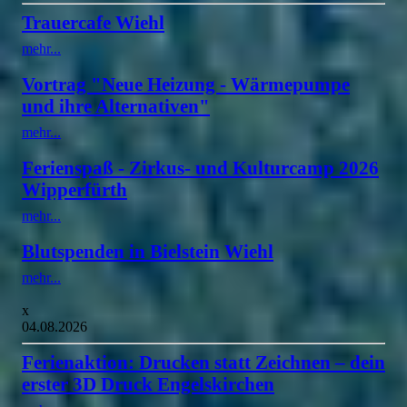
Trauercafe Wiehl
mehr...
Vortrag "Neue Heizung - Wärmepumpe
und ihre Alternativen"
mehr...
Ferienspaß - Zirkus- und Kulturcamp 2026
Wipperfürth
mehr...
Blutspenden in Bielstein Wiehl
mehr...
x
04.08.2026
Ferienaktion: Drucken statt Zeichnen – dein
erster 3D Druck Engelskirchen