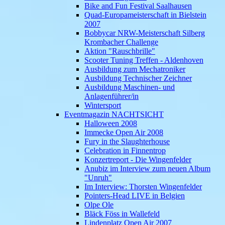
Bike and Fun Festival Saalhausen
Quad-Europameisterschaft in Bielstein
2007
Bobbycar NRW-Meisterschaft Silberg
Krombacher Challenge
Aktion "Rauschbrille"
Scooter Tuning Treffen - Aldenhoven
Ausbildung zum Mechatroniker
Ausbildung Technischer Zeichner
Ausbildung Maschinen- und
Anlagenführer/in
Wintersport
Eventmagazin NACHTSICHT
Halloween 2008
Immecke Open Air 2008
Fury in the Slaughterhouse
Celebration in Finnentrop
Konzertreport - Die Wingenfelder
Anubiz im Interview zum neuen Album
"Unruh"
Im Interview: Thorsten Wingenfelder
Pointers-Head LIVE in Belgien
Olpe Ole
Bläck Föss in Wallefeld
Lindenplatz Open Air 2007