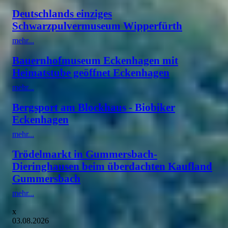
Deutschlands einziges
Schwarzpulvermuseum Wipperfürth
mehr...
Bauernhofmuseum Eckenhagen mit
Heimatstube geöffnet Eckenhagen
mehr...
Bergsport am Blockhaus - Biobiker
Eckenhagen
mehr...
Trödelmarkt in Gummersbach-
Dieringhausen beim überdachten Kaufland
Gummersbach
mehr...
x
03.08.2026