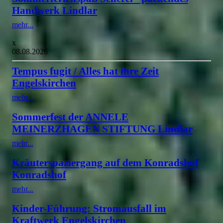
Handwerk Lindlar
mehr...
x
08.08.2026
Tempus fugit / Alles hat ihre Zeit
Engelskirchen
mehr...
Sommerfest der ANNELE
MEINERZHAGEN STIFTUNG Lindlar
mehr...
Kräuterspaziergang auf dem Konradshof
Konradshof
mehr...
Kinder-Führung: Stromausfall im
Kraftwerk Engelskirchen