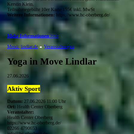
Kerstin Klein.
Teilnahmegebühr 10er Karte 155€ inkl. MwSt
Weitere Informationen:
https://www.hc-oberberg.de/
Mehr Informationen >>>
Menü:
lindlar.de
Veranstaltungen
Yoga in Move Lindlar
27.06.2026
Aktiv
Sport
Datum:
27.06.2026 11:00 Uhr
Ort:
Health Center Oberberg
Veranstalter:
Health Center Oberberg
https://www.hc-oberberg.de/
02266 4790653
info@hc-oberberg.de