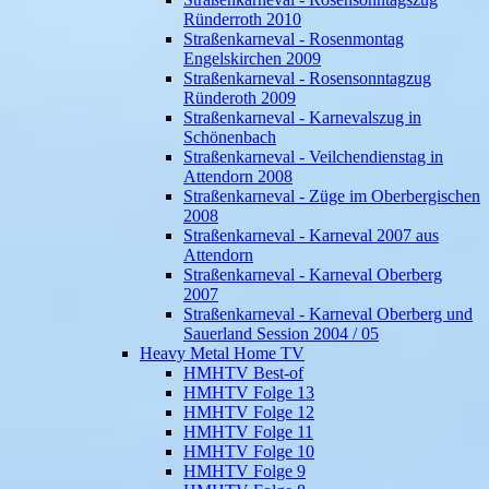
Ründerroth 2010
Straßenkarneval - Rosenmontag
Engelskirchen 2009
Straßenkarneval - Rosensonntagzug
Ründeroth 2009
Straßenkarneval - Karnevalszug in
Schönenbach
Straßenkarneval - Veilchendienstag in
Attendorn 2008
Straßenkarneval - Züge im Oberbergischen
2008
Straßenkarneval - Karneval 2007 aus
Attendorn
Straßenkarneval - Karneval Oberberg
2007
Straßenkarneval - Karneval Oberberg und
Sauerland Session 2004 / 05
Heavy Metal Home TV
HMHTV Best-of
HMHTV Folge 13
HMHTV Folge 12
HMHTV Folge 11
HMHTV Folge 10
HMHTV Folge 9