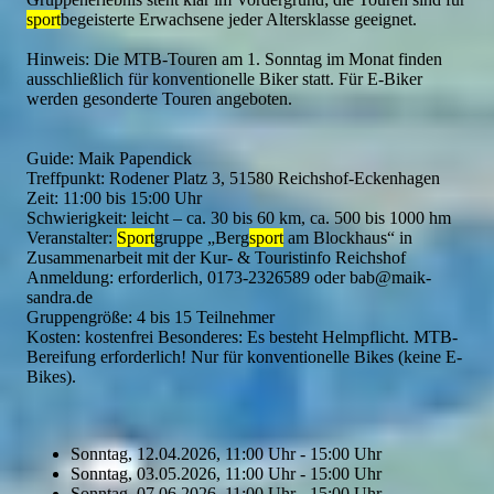
sport
begeisterte Erwachsene jeder Altersklasse geeignet.
Hinweis: Die MTB-Touren am 1. Sonntag im Monat finden
ausschließlich für konventionelle Biker statt. Für E-Biker
werden gesonderte Touren angeboten.
Guide: Maik Papendick
Treffpunkt: Rodener Platz 3, 51580 Reichshof-Eckenhagen
Zeit: 11:00 bis 15:00 Uhr
Schwierigkeit: leicht – ca. 30 bis 60 km, ca. 500 bis 1000 hm
Veranstalter:
Sport
gruppe „Berg
sport
am Blockhaus“ in
Zusammenarbeit mit der Kur- & Touristinfo Reichshof
Anmeldung: erforderlich, 0173-2326589 oder bab@maik-
sandra.de
Gruppengröße: 4 bis 15 Teilnehmer
Kosten: kostenfrei Besonderes: Es besteht Helmpflicht. MTB-
Bereifung erforderlich! Nur für konventionelle Bikes (keine E-
Bikes).
Sonntag, 12.04.2026, 11:00 Uhr - 15:00 Uhr
Sonntag, 03.05.2026, 11:00 Uhr - 15:00 Uhr
Sonntag, 07.06.2026, 11:00 Uhr - 15:00 Uhr