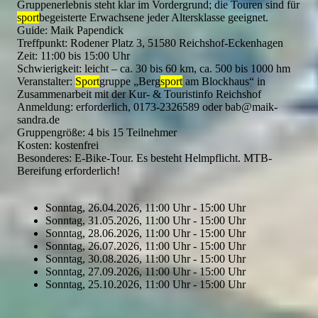
Gruppenerlebnis steht klar im Vordergrund; die Touren sind für
sport
begeisterte Erwachsene jeder Altersklasse geeignet.
Guide: Maik Papendick
Treffpunkt: Rodener Platz 3, 51580 Reichshof-Eckenhagen
Zeit: 11:00 bis 15:00 Uhr
Schwierigkeit: leicht – ca. 30 bis 60 km, ca. 500 bis 1000 hm
Veranstalter:
Sport
gruppe „Berg
sport
am Blockhaus“ in
Zusammenarbeit mit der Kur- & Touristinfo Reichshof
Anmeldung: erforderlich, 0173-2326589 oder bab@maik-
sandra.de
Gruppengröße: 4 bis 15 Teilnehmer
Kosten: kostenfrei
Besonderes: E-Bike-Tour. Es besteht Helmpflicht. MTB-
Bereifung erforderlich!
Sonntag, 26.04.2026, 11:00 Uhr - 15:00 Uhr
Sonntag, 31.05.2026, 11:00 Uhr - 15:00 Uhr
Sonntag, 28.06.2026, 11:00 Uhr - 15:00 Uhr
Sonntag, 26.07.2026, 11:00 Uhr - 15:00 Uhr
Sonntag, 30.08.2026, 11:00 Uhr - 15:00 Uhr
Sonntag, 27.09.2026, 11:00 Uhr - 15:00 Uhr
Sonntag, 25.10.2026, 11:00 Uhr - 15:00 Uhr