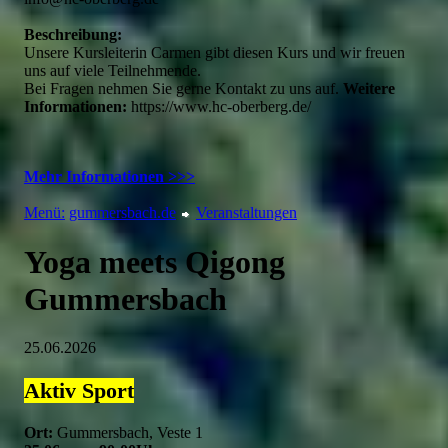
Beschreibung:
Unsere Kursleiterin Carmen gibt diesen Kurs und wir freuen
uns auf viele Teilnehmende.
Bei Fragen nehmen Sie gerne Kontakt zu uns auf.
Weitere
Informationen:
https://www.hc-oberberg.de/
Mehr Informationen >>>
Menü:
gummersbach.de
Veranstaltungen
Yoga meets Qigong
Gummersbach
25.06.2026
Aktiv
Sport
Ort:
Gummersbach, Veste 1