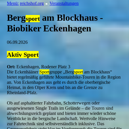
Menü:
reichshof.org
Veranstaltungen
Berg
am Blockhaus -
sport
Biobiker Eckenhagen
06.09.2026
Aktiv
Sport
Ort:
Eckenhagen, Rodener Platz 3
Die Eckenhääner
Sport
gruppe „Berg
sport
am Blockhaus“
bietet regelmäßig geführte Mountainbike-Touren in die Region
an. Von Eckenhagen aus geht es durch die oberbergische
Heimat, in den Olper Kreis und bis an die Grenze zu
Rheinland-Pfalz.
Ob auf asphaltierter Fahrbahn, Schotterwegen oder
ausgewiesenen Single Trails im Gelände – die Touren sind
abwechslungsreich geplant und bieten immer wieder schöne
Weitblicke in die bergische Landschaft. Wertvolle Hinweise
zur Fahrtechnik sind selbstverständlich inklusive. Das
Gruppenerlebnis steht klar im Vordergrund; die Touren sind für