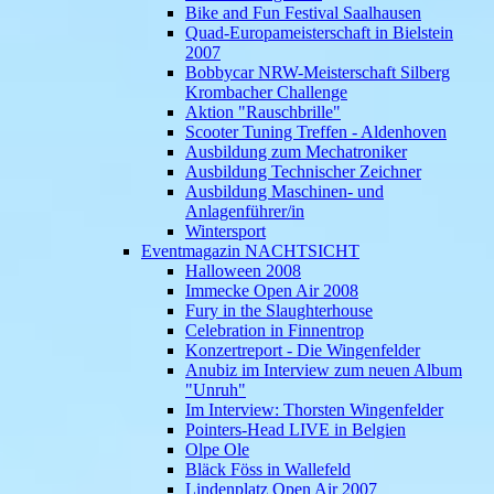
Bike and Fun Festival Saalhausen
Quad-Europameisterschaft in Bielstein
2007
Bobbycar NRW-Meisterschaft Silberg
Krombacher Challenge
Aktion "Rauschbrille"
Scooter Tuning Treffen - Aldenhoven
Ausbildung zum Mechatroniker
Ausbildung Technischer Zeichner
Ausbildung Maschinen- und
Anlagenführer/in
Wintersport
Eventmagazin NACHTSICHT
Halloween 2008
Immecke Open Air 2008
Fury in the Slaughterhouse
Celebration in Finnentrop
Konzertreport - Die Wingenfelder
Anubiz im Interview zum neuen Album
"Unruh"
Im Interview: Thorsten Wingenfelder
Pointers-Head LIVE in Belgien
Olpe Ole
Bläck Föss in Wallefeld
Lindenplatz Open Air 2007