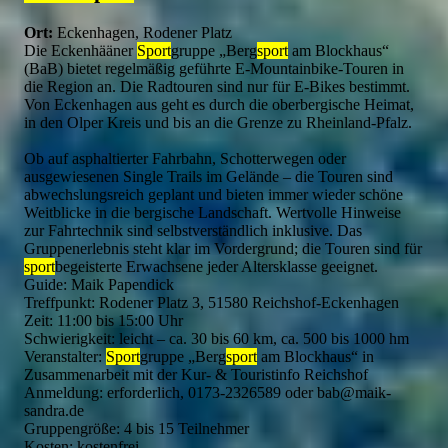
Ort:
Eckenhagen, Rodener Platz
Die Eckenhääner
Sport
gruppe „Berg
sport
am Blockhaus“
(BaB) bietet regelmäßig geführte E-Mountainbike-Touren in
die Region an. Die Radtouren sind nur für E-Bikes bestimmt.
Von Eckenhagen aus geht es durch die oberbergische Heimat,
in den Olper Kreis und bis an die Grenze zu Rheinland-Pfalz.
Ob auf asphaltierter Fahrbahn, Schotterwegen oder
ausgewiesenen Single Trails im Gelände – die Touren sind
abwechslungsreich geplant und bieten immer wieder schöne
Weitblicke in die bergische Landschaft. Wertvolle Hinweise
zur Fahrtechnik sind selbstverständlich inklusive. Das
Gruppenerlebnis steht klar im Vordergrund; die Touren sind für
sport
begeisterte Erwachsene jeder Altersklasse geeignet.
Guide: Maik Papendick
Treffpunkt: Rodener Platz 3, 51580 Reichshof-Eckenhagen
Zeit: 11:00 bis 15:00 Uhr
Schwierigkeit: leicht – ca. 30 bis 60 km, ca. 500 bis 1000 hm
Veranstalter:
Sport
gruppe „Berg
sport
am Blockhaus“ in
Zusammenarbeit mit der Kur- & Touristinfo Reichshof
Anmeldung: erforderlich, 0173-2326589 oder bab@maik-
sandra.de
Gruppengröße: 4 bis 15 Teilnehmer
Kosten: kostenfrei