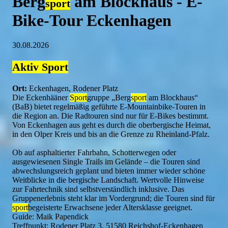
Berg
am Blockhaus - E-
sport
Bike-Tour Eckenhagen
30.08.2026
Aktiv
Sport
Ort:
Eckenhagen, Rodener Platz
Die Eckenhääner
Sport
gruppe „Berg
sport
am Blockhaus“
(BaB) bietet regelmäßig geführte E-Mountainbike-Touren in
die Region an. Die Radtouren sind nur für E-Bikes bestimmt.
Von Eckenhagen aus geht es durch die oberbergische Heimat,
in den Olper Kreis und bis an die Grenze zu Rheinland-Pfalz.
Ob auf asphaltierter Fahrbahn, Schotterwegen oder
ausgewiesenen Single Trails im Gelände – die Touren sind
abwechslungsreich geplant und bieten immer wieder schöne
Weitblicke in die bergische Landschaft. Wertvolle Hinweise
zur Fahrtechnik sind selbstverständlich inklusive. Das
Gruppenerlebnis steht klar im Vordergrund; die Touren sind für
sport
begeisterte Erwachsene jeder Altersklasse geeignet.
Guide: Maik Papendick
Treffpunkt: Rodener Platz 3, 51580 Reichshof-Eckenhagen