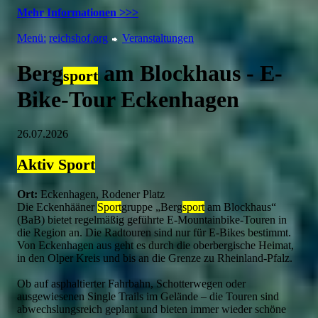
Mehr Informationen >>>
Menü:
reichshof.org
Veranstaltungen
Berg
am Blockhaus - E-
sport
Bike-Tour Eckenhagen
26.07.2026
Aktiv
Sport
Ort:
Eckenhagen, Rodener Platz
Die Eckenhääner
Sport
gruppe „Berg
sport
am Blockhaus“
(BaB) bietet regelmäßig geführte E-Mountainbike-Touren in
die Region an. Die Radtouren sind nur für E-Bikes bestimmt.
Von Eckenhagen aus geht es durch die oberbergische Heimat,
in den Olper Kreis und bis an die Grenze zu Rheinland-Pfalz.
Ob auf asphaltierter Fahrbahn, Schotterwegen oder
ausgewiesenen Single Trails im Gelände – die Touren sind
abwechslungsreich geplant und bieten immer wieder schöne