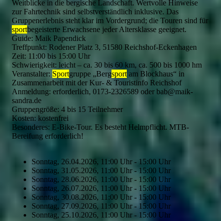
Weitblicke in die bergische Landschaft. Wertvolle Hinweise
zur Fahrtechnik sind selbstverständlich inklusive. Das
Gruppenerlebnis steht klar im Vordergrund; die Touren sind für
sport
begeisterte Erwachsene jeder Altersklasse geeignet.
Guide: Maik Papendick
Treffpunkt: Rodener Platz 3, 51580 Reichshof-Eckenhagen
Zeit: 11:00 bis 15:00 Uhr
Schwierigkeit: leicht – ca. 30 bis 60 km, ca. 500 bis 1000 hm
Veranstalter:
Sport
gruppe „Berg
sport
am Blockhaus“ in
Zusammenarbeit mit der Kur- & Touristinfo Reichshof
Anmeldung: erforderlich, 0173-2326589 oder bab@maik-
sandra.de
Gruppengröße: 4 bis 15 Teilnehmer
Kosten: kostenfrei
Besonderes: E-Bike-Tour. Es besteht Helmpflicht. MTB-
Bereifung erforderlich!
Sonntag, 26.04.2026, 11:00 Uhr - 15:00 Uhr
Sonntag, 31.05.2026, 11:00 Uhr - 15:00 Uhr
Sonntag, 28.06.2026, 11:00 Uhr - 15:00 Uhr
Sonntag, 26.07.2026, 11:00 Uhr - 15:00 Uhr
Sonntag, 30.08.2026, 11:00 Uhr - 15:00 Uhr
Sonntag, 27.09.2026, 11:00 Uhr - 15:00 Uhr
Sonntag, 25.10.2026, 11:00 Uhr - 15:00 Uhr