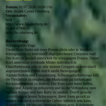
Datum:
01.07.2026 10:00 Uhr
Ort:
Health Center Oberberg
Veranstalter:
heal
https://www.hc-oberberg.de/
02266 4790653
info@hc-oberberg.de
Beschreibung:
Schwangeren-Yoga
Dieser Kurs findet mit einer Person allein oder in Wunsch-
Kleingruppen zu individuell abgesprochenen Uhrzeiten statt!
Der Kurs ist speziell entwickelt für schwangere Frauen. Dieser
Kurs unterstützt werdende Mütter individuell in
Einzelbetreuung oder in sehr kleinen Gruppen zu individuell
abgesprochenen Zeiten durch sanfte Bewegungen,
Atemtechniken und Entspannung. Schwangerschaftsyoga hilft,
die Flexibilität zu erhalten, die Muskulatur zu stärken und
Rückenschmerzen zu lindern. Der Kurs kann dabei helfen,
Stress und Ängste zu reduzieren und so die Verbindung zum
eigenen Körper und zum Baby zu stärken. Durch gezielte
Atemübungen lernen Schwangere, ihren Atem gezielt zu
nutzen, was auch während der Geburt hilfreich sein kann.
Kontaktieren Sie uns bei Interesse hierzu gern. Kursleiterin: