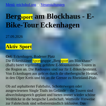
Menü:
reichshof.org
Veranstaltungen
Berg
am Blockhaus - E-
sport
Bike-Tour Eckenhagen
27.09.2026
Aktiv
Sport
Ort:
Eckenhagen, Rodener Platz
Die Eckenhääner
Sport
gruppe „Berg
sport
am Blockhaus“
(BaB) bietet regelmäßig geführte E-Mountainbike-Touren in
die Region an. Die Radtouren sind nur für E-Bikes bestimmt.
Von Eckenhagen aus geht es durch die oberbergische Heimat,
in den Olper Kreis und bis an die Grenze zu Rheinland-Pfalz.
Ob auf asphaltierter Fahrbahn, Schotterwegen oder
ausgewiesenen Single Trails im Gelände – die Touren sind
abwechslungsreich geplant und bieten immer wieder schöne
Weitblicke in die bergische Landschaft. Wertvolle Hinweise
zur Fahrtechnik sind selbstverständlich inklusive. Das