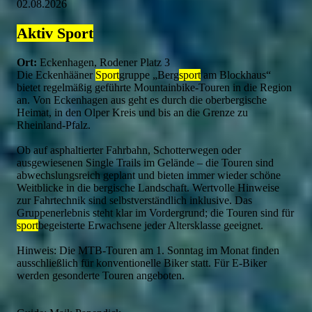
02.08.2026
Aktiv
Sport
Ort:
Eckenhagen, Rodener Platz 3
Die Eckenhääner
Sport
gruppe „Berg
sport
am Blockhaus“
bietet regelmäßig geführte Mountainbike-Touren in die Region
an. Von Eckenhagen aus geht es durch die oberbergische
Heimat, in den Olper Kreis und bis an die Grenze zu
Rheinland-Pfalz.
Ob auf asphaltierter Fahrbahn, Schotterwegen oder
ausgewiesenen Single Trails im Gelände – die Touren sind
abwechslungsreich geplant und bieten immer wieder schöne
Weitblicke in die bergische Landschaft. Wertvolle Hinweise
zur Fahrtechnik sind selbstverständlich inklusive. Das
Gruppenerlebnis steht klar im Vordergrund; die Touren sind für
sport
begeisterte Erwachsene jeder Altersklasse geeignet.
Hinweis: Die MTB-Touren am 1. Sonntag im Monat finden
ausschließlich für konventionelle Biker statt. Für E-Biker
werden gesonderte Touren angeboten.