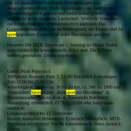
Ob auf asphaltierter Fahrbahn, Schotterwegen oder
ausgewiesenen Single Trails im Gelände – die Touren sind
abwechslungsreich geplant und bieten immer wieder schöne
Weitblicke in die bergische Landschaft. Wertvolle Hinweise
zur Fahrtechnik sind selbstverständlich inklusive. Das
Gruppenerlebnis steht klar im Vordergrund; die Touren sind für
sport
begeisterte Erwachsene jeder Altersklasse geeignet.
Hinweis: Die MTB-Touren am 1. Sonntag im Monat finden
ausschließlich für konventionelle Biker statt. Für E-Biker
werden gesonderte Touren angeboten.
Guide: Maik Papendick
Treffpunkt: Rodener Platz 3, 51580 Reichshof-Eckenhagen
Zeit: 11:00 bis 15:00 Uhr
Schwierigkeit: leicht – ca. 30 bis 60 km, ca. 500 bis 1000 hm
Veranstalter:
Sport
gruppe „Berg
sport
am Blockhaus“ in
Zusammenarbeit mit der Kur- & Touristinfo Reichshof
Anmeldung: erforderlich, 0173-2326589 oder bab@maik-
sandra.de
Gruppengröße: 4 bis 15 Teilnehmer
Kosten: kostenfrei Besonderes: Es besteht Helmpflicht. MTB-
Bereifung erforderlich! Nur für konventionelle Bikes (keine E-
Bikes).