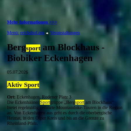
Mehr Informationen >>>
Menü:
reichshof.org
Veranstaltungen
Berg
am Blockhaus -
sport
Biobiker Eckenhagen
05.07.2026
Aktiv
Sport
Ort:
Eckenhagen, Rodener Platz 3
Die Eckenhääner
Sport
gruppe „Berg
sport
am Blockhaus“
bietet regelmäßig geführte Mountainbike-Touren in die Region
an. Von Eckenhagen aus geht es durch die oberbergische
Heimat, in den Olper Kreis und bis an die Grenze zu
Rheinland-Pfalz.