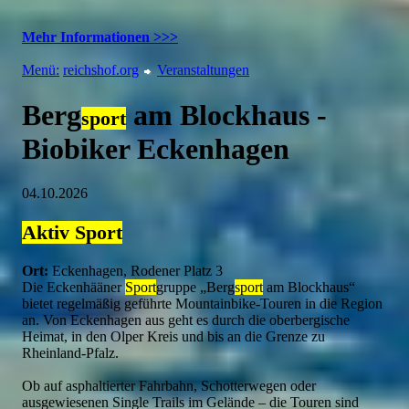
Mehr Informationen >>>
Menü:
reichshof.org
Veranstaltungen
Berg
am Blockhaus -
sport
Biobiker Eckenhagen
04.10.2026
Aktiv
Sport
Ort:
Eckenhagen, Rodener Platz 3
Die Eckenhääner
Sport
gruppe „Berg
sport
am Blockhaus“
bietet regelmäßig geführte Mountainbike-Touren in die Region
an. Von Eckenhagen aus geht es durch die oberbergische
Heimat, in den Olper Kreis und bis an die Grenze zu
Rheinland-Pfalz.
Ob auf asphaltierter Fahrbahn, Schotterwegen oder
ausgewiesenen Single Trails im Gelände – die Touren sind