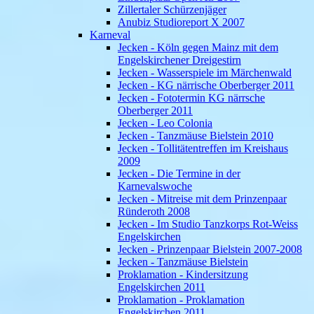
Zillertaler Schürzenjäger
Anubiz Studioreport X 2007
Karneval
Jecken - Köln gegen Mainz mit dem
Engelskirchener Dreigestirn
Jecken - Wasserspiele im Märchenwald
Jecken - KG närrische Oberberger 2011
Jecken - Fototermin KG närrsche
Oberberger 2011
Jecken - Leo Colonia
Jecken - Tanzmäuse Bielstein 2010
Jecken - Tollitätentreffen im Kreishaus
2009
Jecken - Die Termine in der
Karnevalswoche
Jecken - Mitreise mit dem Prinzenpaar
Ründeroth 2008
Jecken - Im Studio Tanzkorps Rot-Weiss
Engelskirchen
Jecken - Prinzenpaar Bielstein 2007-2008
Jecken - Tanzmäuse Bielstein
Proklamation - Kindersitzung
Engelskirchen 2011
Proklamation - Proklamation
Engelskirchen 2011