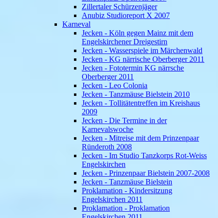
Zillertaler Schürzenjäger
Anubiz Studioreport X 2007
Karneval
Jecken - Köln gegen Mainz mit dem
Engelskirchener Dreigestirn
Jecken - Wasserspiele im Märchenwald
Jecken - KG närrische Oberberger 2011
Jecken - Fototermin KG närrsche
Oberberger 2011
Jecken - Leo Colonia
Jecken - Tanzmäuse Bielstein 2010
Jecken - Tollitätentreffen im Kreishaus
2009
Jecken - Die Termine in der
Karnevalswoche
Jecken - Mitreise mit dem Prinzenpaar
Ründeroth 2008
Jecken - Im Studio Tanzkorps Rot-Weiss
Engelskirchen
Jecken - Prinzenpaar Bielstein 2007-2008
Jecken - Tanzmäuse Bielstein
Proklamation - Kindersitzung
Engelskirchen 2011
Proklamation - Proklamation
Engelskirchen 2011