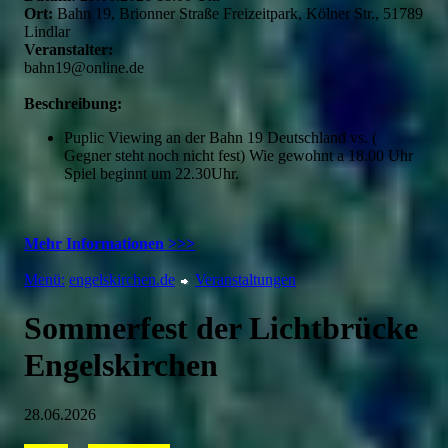
Ort:
Bahn 19, Brionner Straße Freizeitpark, Kölner Str., 51789
Lindlar
Veranstalter:
bahn19@online.de
Beschreibung:
Puplic Viewing an der Bahn 19 Deutschland vs. (
Gegner steht noch nicht fest) Wie gewohnt a 18.00 Uhr
Spiel beginnt um 22.30Uhr.
Mehr Informationen >>>
Menü:
engelskirchen.de
Veranstaltungen
Sommerfest der Lichtbrücke
Engelskirchen
28.06.2026