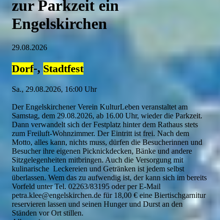
zur Parkzeit ein
Engelskirchen
29.08.2026
-,
Dorf
Stadtfest
Sa., 29.08.2026, 16:00 Uhr
Der Engelskirchener Verein KulturLeben veranstaltet am
Samstag, dem 29.08.2026, ab 16.00 Uhr, wieder die Parkzeit.
Dann verwandelt sich der Festplatz hinter dem Rathaus stets
zum Freiluft-Wohnzimmer. Der Eintritt ist frei. Nach dem
Motto, alles kann, nichts muss, dürfen die Besucherinnen und
Besucher ihre eigenen Picknickdecken, Bänke und andere
Sitzgelegenheiten mitbringen. Auch die Versorgung mit
kulinarische Leckereien und Getränken ist jedem selbst
überlassen. Wem das zu aufwendig ist, der kann sich im bereits
Vorfeld unter Tel. 02263/83195 oder per E-Mail
petra.klee@engelskirchen.de für 18,00 € eine Biertischgarnitur
reservieren lassen und seinen Hunger und Durst an den
Ständen vor Ort stillen.