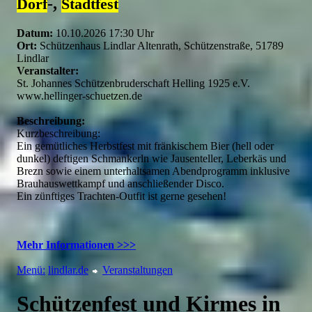
-,
Dorf
Stadtfest
Datum:
10.10.2026 17:30 Uhr
Ort:
Schützenhaus Lindlar Altenrath, Schützenstraße, 51789
Lindlar
Veranstalter:
St. Johannes Schützenbruderschaft Helling 1925 e.V.
www.hellinger-schuetzen.de
Beschreibung:
Kurzbeschreibung:
Ein gemütliches Herbstfest mit fränkischem Bier (hell oder
dunkel) deftigen Schmankerln wie Jausenteller, Leberkäs und
Brezn sowie einem unterhaltsamen Abendprogramm inklusive
Brauhauswettkampf und anschließender Disco.
Ein zünftiges Trachten-Outfit ist gerne gesehen!
Mehr Informationen >>>
Menü:
lindlar.de
Veranstaltungen
Schützenfest und Kirmes in