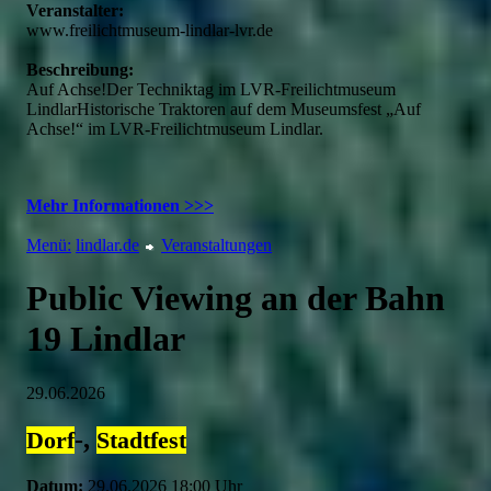
Veranstalter:
www.freilichtmuseum-lindlar-lvr.de
Beschreibung:
Auf Achse!Der Techniktag im LVR-Freilichtmuseum
LindlarHistorische Traktoren auf dem Museumsfest „Auf
Achse!“ im LVR-Freilichtmuseum Lindlar.
Mehr Informationen >>>
Menü:
lindlar.de
Veranstaltungen
Public Viewing an der Bahn
19 Lindlar
29.06.2026
-,
Dorf
Stadtfest
Datum:
29.06.2026 18:00 Uhr