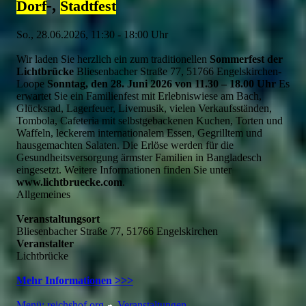
-,
Dorf
Stadtfest
So., 28.06.2026, 11:30 - 18:00 Uhr
Wir laden Sie herzlich ein zum traditionellen
Sommerfest der
Lichtbrücke
Bliesenbacher Straße 77, 51766 Engelskirchen-
Loope
Sonntag, den 28. Juni 2026 von 11.30 – 18.00 Uhr
Es
erwartet Sie ein Familienfest mit Erlebniswiese am Bach,
Glücksrad, Lagerfeuer, Livemusik, vielen Verkaufsständen,
Tombola, Cafeteria mit selbstgebackenen Kuchen, Torten und
Waffeln, leckerem internationalem Essen, Gegrilltem und
hausgemachten Salaten. Die Erlöse werden für die
Gesundheitsversorgung ärmster Familien in Bangladesch
eingesetzt. Weitere Informationen finden Sie unter
www.lichtbruecke.com
.
Allgemeines
Veranstaltungsort
Bliesenbacher Straße 77, 51766 Engelskirchen
Veranstalter
Lichtbrücke
Mehr Informationen >>>
Menü:
reichshof.org
Veranstaltungen