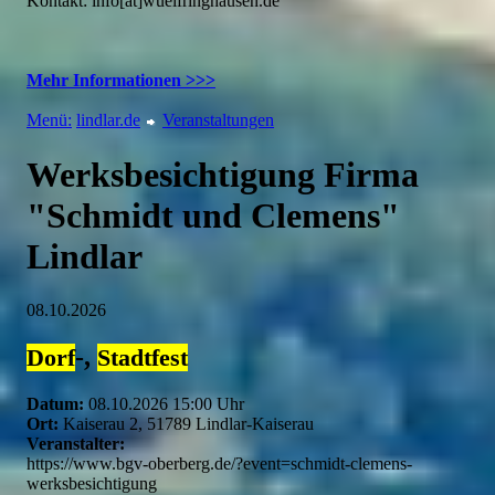
Kontakt: info[ät]wuelfringhausen.de
Mehr Informationen >>>
Menü:
lindlar.de
Veranstaltungen
Werksbesichtigung Firma
"Schmidt und Clemens"
Lindlar
08.10.2026
-,
Dorf
Stadtfest
Datum:
08.10.2026 15:00 Uhr
Ort:
Kaiserau 2, 51789 Lindlar-Kaiserau
Veranstalter:
https://www.bgv-oberberg.de/?event=schmidt-clemens-
werksbesichtigung