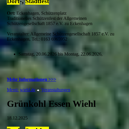
-,
Dorf
Stadtfest
Ort:
Eckenhagen, Schützenplatz
Traditionelles Schützenfest der Allgemeinen
Schützengesellschaft 1857 e.V. zu Eckenhagen
Veranstalter: Allgemeine Schützengesellschaft 1857 e.V. zu
Eckenhagen, Tel.: 0163 6965952
Samstag, 20.06.2026 bis Montag, 22.06.2026,
Mehr Informationen >>>
Menü:
wiehl.de
Veranstaltungen
Grünkohl Essen Wiehl
18.12.2025