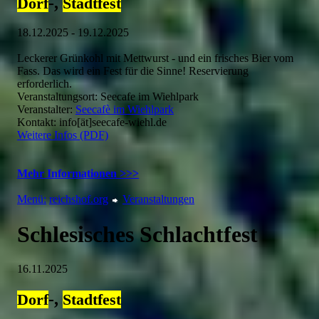
-,
Dorf
Stadtfest
18.12.2025 - 19.12.2025
Leckerer Grünkohl mit Mettwurst - und ein frisches Bier vom
Fass. Das wird ein Fest für die Sinne! Reservierung
erforderlich.
Veranstaltungsort: Seecafe im Wiehlpark
Veranstalter:
Seecafè im Wiehlpark
Kontakt: info[ät]seecafe-wiehl.de
Weitere Infos (PDF)
Mehr Informationen >>>
Menü:
reichshof.org
Veranstaltungen
Schlesisches Schlachtfest
16.11.2025
-,
Dorf
Stadtfest