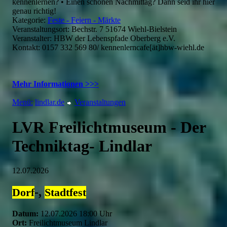
kennenlernen? • Einen schönen Nachmittag? Dann seid ihr hier
genau richtig!
Kategorie:
Feste - Feiern - Märkte
Veranstaltungsort: Bechstr. 7 51674 Wiehl-Bielstein
Veranstalter: HBW der Lebenspfade Oberberg e.V.
Kontakt: 0157 332 569 80/ kennenlerncafe[ät]hbw-wiehl.de
Mehr Informationen >>>
Menü:
lindlar.de
Veranstaltungen
LVR Freilichtmuseum - Der
Techniktag- Lindlar
12.07.2026
-,
Dorf
Stadtfest
Datum:
12.07.2026 18:00 Uhr
Ort:
Freilichtmuseum Lindlar