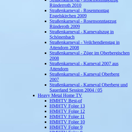
Ründerroth 2010
Straßenkarneval - Rosenmontag
Engelskirchen 2009
Straßenkarneval - Rosensonntagzug
Ründeroth 2009
Straßenkarneval - Karnevalszug in
Schönenbach
Straßenkarneval - Veilchendienstag in
Attendorn 2008
Straßenkarneval - Züge im Oberbergischen
2008
Straßenkarneval - Karneval 2007 aus
Attendorn
Straßenkarneval - Karneval Oberberg
2007
Straßenkarneval - Karneval Oberberg und
Sauerland Session 2004 / 05
Heavy Metal Home TV
HMHTV Best-of
HMHTV Folge 13
HMHTV Folge 12
HMHTV Folge 11
HMHTV Folge 10
HMHTV Folge 9