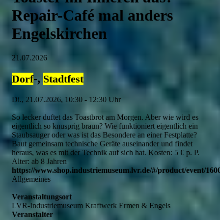
Repair-Café mal anders
Engelskirchen
21.07.2026
-,
Dorf
Stadtfest
Di., 21.07.2026, 10:30 - 12:30 Uhr
So lecker duftet das Toastbrot am Morgen. Aber wie wird es
eigentlich so knusprig braun? Wie funktioniert eigentlich ein
Staubsauger oder was ist das Besondere an einer Festplatte?
Baut gemeinsam technische Geräte auseinander und findet
heraus, was es mit der Technik auf sich hat. Kosten: 5 € p. P.
Alter: ab 8 Jahren
https://www.shop.industriemuseum.lvr.de/#/product/event/160
Allgemeines
Veranstaltungsort
LVR-Industriemuseum Kraftwerk Ermen & Engels
Veranstalter