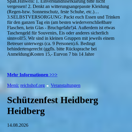
Spaß.Hinweis: 1. Einverständniserklärung bitte nicht
vergessen! 2. Denkt an witterungsangepasste Kleidung
(Regen-bzw. Sonnenschutz, feste Schuhe, etc.)…
3.SELBSTVERSORGUNG: Packt euch Essen und Trinken
für den ganzen Tag ein (am besten wiederverschließbare
Flaschen, kein Glas - Bruchgefahr!)4. Außerdem ist etwas
Taschengeld für Souvenirs, Eis oder anderes sicherlich
sinnvoll!5. Wir sind in kleinen Gruppen mit jeweils einem
Betreuer unterwegs (ca. 9 Personen).6. Bedingt
behindertengerecht (ggfls. bitte Rücksprache bei
Anmeldung)Kosten 15,- Eurvon 7 bis 14 Jahre
Mehr Informationen >>>
Menü:
reichshof.org
Veranstaltungen
Schützenfest Heidberg
Heidberg
14.08.2026