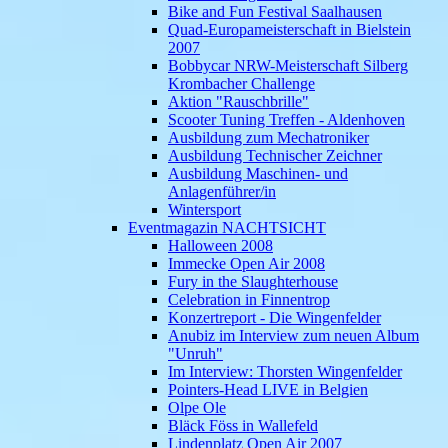
Bike and Fun Festival Saalhausen
Quad-Europameisterschaft in Bielstein
2007
Bobbycar NRW-Meisterschaft Silberg
Krombacher Challenge
Aktion "Rauschbrille"
Scooter Tuning Treffen - Aldenhoven
Ausbildung zum Mechatroniker
Ausbildung Technischer Zeichner
Ausbildung Maschinen- und
Anlagenführer/in
Wintersport
Eventmagazin NACHTSICHT
Halloween 2008
Immecke Open Air 2008
Fury in the Slaughterhouse
Celebration in Finnentrop
Konzertreport - Die Wingenfelder
Anubiz im Interview zum neuen Album
"Unruh"
Im Interview: Thorsten Wingenfelder
Pointers-Head LIVE in Belgien
Olpe Ole
Bläck Föss in Wallefeld
Lindenplatz Open Air 2007