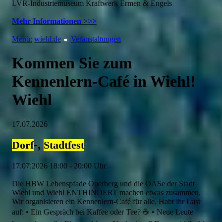
LVR-Industriemuseum Kraftwerk Ermen & Engels
Mehr Informationen >>>
Menü:
wiehl.de
Veranstaltungen
Kommen Sie zum
Kennenlern-Café in Wiehl!
Wiehl
17.07.2026
-,
Dorf
Stadtfest
17.07.2026 18:00 - 20:00 Uhr
Die HBW Lebenspfade Oberberg und die OASe der Stadt
Wiehl und Wiehl ENTHINDERT machen etwas zusammen.
Wir organisieren ein Kennenlern-Café für alle. Habt ihr Lust
auf: • Ein Gespräch bei Kaffee oder Tee? ☕️ • Neue Leute