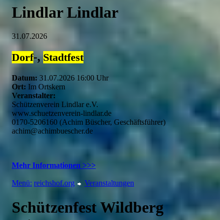
Lindlar Lindlar
31.07.2026
-,
Dorf
Stadtfest
Datum:
31.07.2026 16:00 Uhr
Ort:
Im Ortskern
Veranstalter:
Schützenverein Lindlar e.V.
www.schuetzenverein-lindlar.de
0170-5206160 (Achim Büscher, Geschäftsführer)
achim@achimbuescher.de
Mehr Informationen >>>
Menü:
reichshof.org
Veranstaltungen
Schützenfest Wildberg