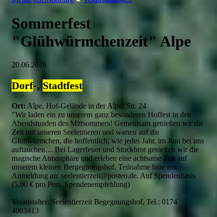
Sommerfest
"Glühwürmchenzeit" Alpe
20.06.2026
-,
Dorf
Stadtfest
Ort:
Alpe, Hof-Gelände in der Alper Str. 24
"Wir laden ein zu unserem ganz besonderen Hoffest in den
Abendstunden des Mittsommers! Gemeinsam genießen wir die
Zeit mit unseren Seelentieren und warten auf die
Glühwürmchen, die hoffentlich, wie jedes Jahr, im Juni bei uns
auftauchen… Bei Lagerfeuer und Stockbrot genießen wir die
magische Atmosphäre und erleben eine achtsame Zeit auf
unserem kleinen Bergegnungshof. Teilnahme bitte mit
Anmeldung an: seelentierzeit@posteo.de. Auf Spendenbasis
(5,00 € pro Pers. Spendenempfehlung)
Veranstalter: Seelentierzeit Begegnungshof, Tel.: 0174
4003413