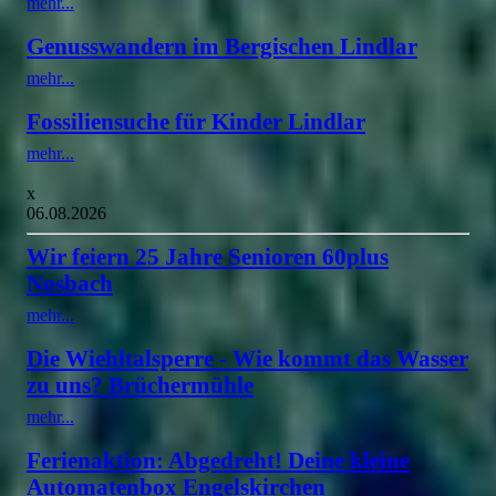
mehr...
Genusswandern im Bergischen Lindlar
mehr...
Fossiliensuche für Kinder Lindlar
mehr...
x
06.08.2026
Wir feiern 25 Jahre Senioren 60plus
Nosbach
mehr...
Die Wiehltalsperre - Wie kommt das Wasser
zu uns? Brüchermühle
mehr...
Ferienaktion: Abgedreht! Deine kleine
Automatenbox Engelskirchen