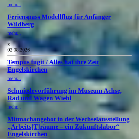
mehr...
Ferienspass Modellflug für Anfänger
Wildberg
mehr...
x
02.08.2026
Tempus fugit / Alles hat ihre Zeit
Engelskirchen
mehr...
Schmiedevorführung im Museum Achse,
Rad und Wagen Wiehl
mehr...
Mitmachangebot in der Wechselausstellung
„Arbeits[T]räume – ein Zukunftslabor“
Engelskirchen