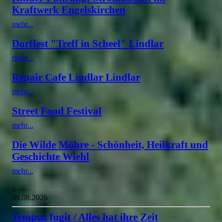
Kraftwerk Engelskirchen
mehr...
Dorffest "Treff in Scheel" Lindlar
mehr...
Repair Cafe Lindlar Lindlar
mehr...
Street Food Festival
mehr...
Die Wilde Möhre - Schönheit, Heilkraft und
Geschichte Wiehl
mehr...
x
09.08.2026
Tempus fugit / Alles hat ihre Zeit