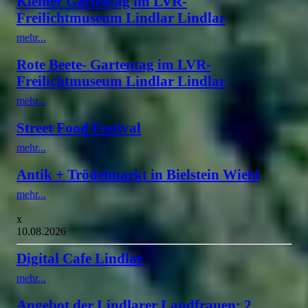
Kleiner Gartentag im LVR-
Freilichtmuseum Lindlar Lindlar
mehr...
Rote Beete- Gartentag im LVR-
Freilichtmuseum Lindlar Lindlar
mehr...
Street Food Festival
mehr...
Antik + Trödelmarkt in Bielstein Wiehl
mehr...
x
10.08.2026
Digital Cafe Lindlar
mehr...
Angebot der Lindlarer Landfrauen: 2.