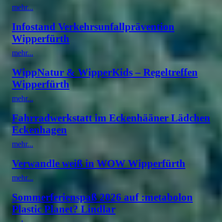
mehr...
Infostand Verkehrsunfallprävention
Wipperfürth
mehr...
WippNatur & WipperKids – Regeltreffen
Wipperfürth
mehr...
Fahrradwerkstatt im Eckenhääner Lädchen
Eckenhagen
mehr...
Verwandle weiß in WOW Wipperfürth
mehr...
Sommerferienspaß 2026 auf :metabolon
Plastic Planet? Lindlar