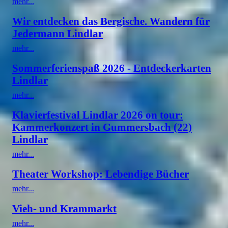
mehr...
Wir entdecken das Bergische. Wandern für
Jedermann Lindlar
mehr...
Sommerferienspaß 2026 - Entdeckerkarten
Lindlar
mehr...
Klavierfestival Lindlar 2026 on tour:
Kammerkonzert in Gummersbach (22)
Lindlar
mehr...
Theater Workshop: Lebendige Bücher
mehr...
Vieh- und Krammarkt
mehr...