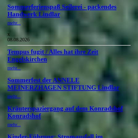
Sommerferienspaß Seilerei - packendes
Handwerk Lindlar
mehr...
x
08.08.2026
Tempus fugit / Alles hat ihre Zeit
Engelskirchen
mehr...
Sommerfest der ANNELE
MEINERZHAGEN STIFTUNG Lindlar
mehr...
Kräuterspaziergang auf dem Konradshof
Konradshof
mehr...
Kinder-Führung: Stromausfall im