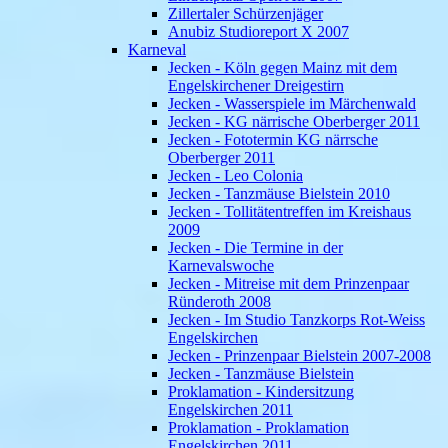
Zillertaler Schürzenjäger
Anubiz Studioreport X 2007
Karneval
Jecken - Köln gegen Mainz mit dem
Engelskirchener Dreigestirn
Jecken - Wasserspiele im Märchenwald
Jecken - KG närrische Oberberger 2011
Jecken - Fototermin KG närrsche
Oberberger 2011
Jecken - Leo Colonia
Jecken - Tanzmäuse Bielstein 2010
Jecken - Tollitätentreffen im Kreishaus
2009
Jecken - Die Termine in der
Karnevalswoche
Jecken - Mitreise mit dem Prinzenpaar
Ründeroth 2008
Jecken - Im Studio Tanzkorps Rot-Weiss
Engelskirchen
Jecken - Prinzenpaar Bielstein 2007-2008
Jecken - Tanzmäuse Bielstein
Proklamation - Kindersitzung
Engelskirchen 2011
Proklamation - Proklamation
Engelskirchen 2011