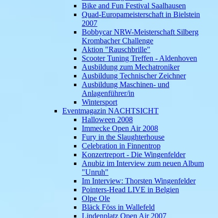
Bike and Fun Festival Saalhausen
Quad-Europameisterschaft in Bielstein
2007
Bobbycar NRW-Meisterschaft Silberg
Krombacher Challenge
Aktion "Rauschbrille"
Scooter Tuning Treffen - Aldenhoven
Ausbildung zum Mechatroniker
Ausbildung Technischer Zeichner
Ausbildung Maschinen- und
Anlagenführer/in
Wintersport
Eventmagazin NACHTSICHT
Halloween 2008
Immecke Open Air 2008
Fury in the Slaughterhouse
Celebration in Finnentrop
Konzertreport - Die Wingenfelder
Anubiz im Interview zum neuen Album
"Unruh"
Im Interview: Thorsten Wingenfelder
Pointers-Head LIVE in Belgien
Olpe Ole
Bläck Föss in Wallefeld
Lindenplatz Open Air 2007