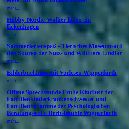
mehr...
Hobby-Nordic-Walker laden ein
Eckenhagen
mehr...
Sommerferienspaß - Tierisches Museum-auf
den Spuren der Nutz- und Wildtiere Lindlar
mehr...
Bilderbuchkino mit Vorlesen Wipperfürth
mehr...
Offene Sprechstunde Frühe Kindheit der
Familienkinderkrankenschwester und
Familienhebamme der Psychologischen
Beratungsstelle Herbstmühle Wipperfürth
mehr...