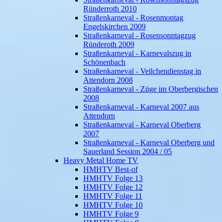
Ründerroth 2010
Straßenkarneval - Rosenmontag
Engelskirchen 2009
Straßenkarneval - Rosensonntagzug
Ründeroth 2009
Straßenkarneval - Karnevalszug in
Schönenbach
Straßenkarneval - Veilchendienstag in
Attendorn 2008
Straßenkarneval - Züge im Oberbergischen
2008
Straßenkarneval - Karneval 2007 aus
Attendorn
Straßenkarneval - Karneval Oberberg
2007
Straßenkarneval - Karneval Oberberg und
Sauerland Session 2004 / 05
Heavy Metal Home TV
HMHTV Best-of
HMHTV Folge 13
HMHTV Folge 12
HMHTV Folge 11
HMHTV Folge 10
HMHTV Folge 9