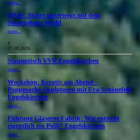
mehr...
OASe: Sicher unterwegs mit dem
Smartphone Wiehl
mehr...
x
07.08.2026
Stammtisch VVR Engelskirchen
mehr...
Workshop: Kreativ am Abend –
Pappmaché-Skulpturen mit Eva Schönefeld
Engelskirchen
mehr...
Führung Gläserne Fabrik: Wie entsteht
eigentlich ein Pulli? Engelskirchen
mehr...