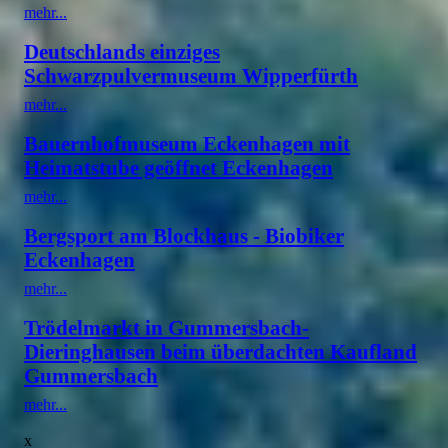
mehr...
Deutschlands einziges
Schwarzpulvermuseum Wipperfürth
mehr...
Bauernhofmuseum Eckenhagen mit
Heimatstube geöffnet Eckenhagen
mehr...
Bergsport am Blockhaus - Biobiker
Eckenhagen
mehr...
Trödelmarkt in Gummersbach-
Dieringhausen beim überdachten Kaufland
Gummersbach
mehr...
x