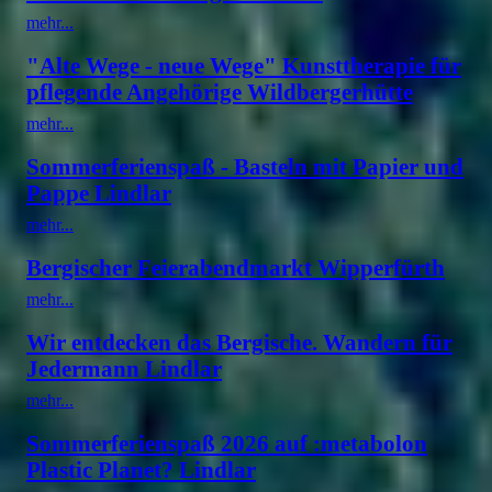
mehr...
"Alte Wege - neue Wege" Kunsttherapie für
pflegende Angehörige Wildbergerhütte
mehr...
Sommerferienspaß - Basteln mit Papier und
Pappe Lindlar
mehr...
Bergischer Feierabendmarkt Wipperfürth
mehr...
Wir entdecken das Bergische. Wandern für
Jedermann Lindlar
mehr...
Sommerferienspaß 2026 auf :metabolon
Plastic Planet? Lindlar