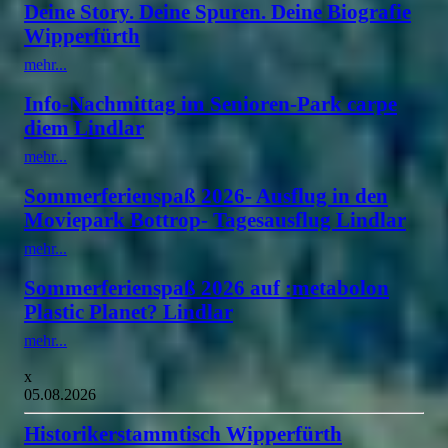
Deine Story. Deine Spuren. Deine Biografie
Wipperfürth
mehr...
Info-Nachmittag im Senioren-Park carpe
diem Lindlar
mehr...
Sommerferienspaß 2026- Ausflug in den
Moviepark Bottrop- Tagesausflug Lindlar
mehr...
Sommerferienspaß 2026 auf :metabolon
Plastic Planet? Lindlar
mehr...
x
05.08.2026
Historikerstammtisch Wipperfürth