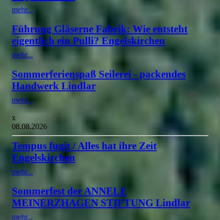
mehr...
Führung Gläserne Fabrik: Wie entsteht
eigentlich ein Pulli? Engelskirchen
mehr...
Sommerferienspaß Seilerei - packendes
Handwerk Lindlar
mehr...
x
08.08.2026
Tempus fugit / Alles hat ihre Zeit
Engelskirchen
mehr...
Sommerfest der ANNELE
MEINERZHAGEN STIFTUNG Lindlar
mehr...