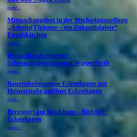
mehr...
Mitmachangebot in der Wechselausstellung
„Arbeits[T]räume – ein Zukunftslabor“
Engelskirchen
mehr...
Deutschlands einziges
Schwarzpulvermuseum Wipperfürth
mehr...
Bauernhofmuseum Eckenhagen mit
Heimatstube geöffnet Eckenhagen
mehr...
Bergsport am Blockhaus - Biobiker
Eckenhagen
mehr...