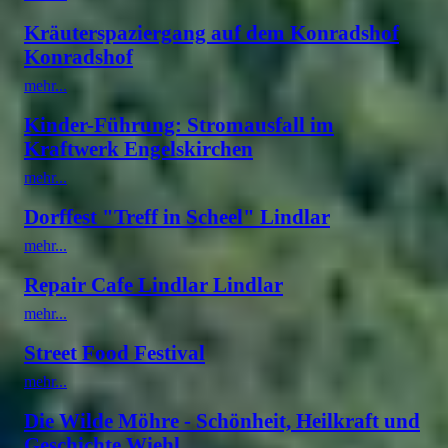
Kräuterspaziergang auf dem Konradshof
Konradshof
mehr...
Kinder-Führung: Stromausfall im
Kraftwerk Engelskirchen
mehr...
Dorffest "Treff in Scheel" Lindlar
mehr...
Repair Cafe Lindlar Lindlar
mehr...
Street Food Festival
mehr...
Die Wilde Möhre - Schönheit, Heilkraft und
Geschichte Wiehl