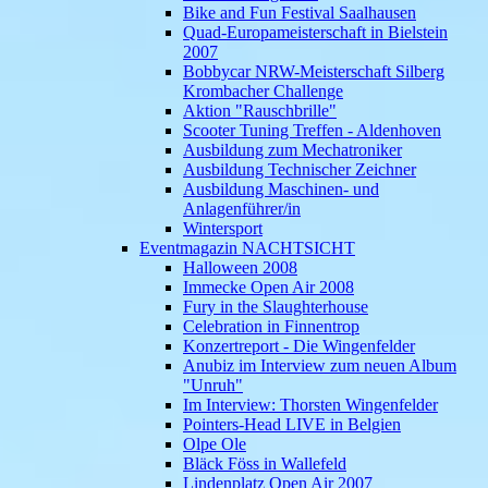
Bike and Fun Festival Saalhausen
Quad-Europameisterschaft in Bielstein
2007
Bobbycar NRW-Meisterschaft Silberg
Krombacher Challenge
Aktion "Rauschbrille"
Scooter Tuning Treffen - Aldenhoven
Ausbildung zum Mechatroniker
Ausbildung Technischer Zeichner
Ausbildung Maschinen- und
Anlagenführer/in
Wintersport
Eventmagazin NACHTSICHT
Halloween 2008
Immecke Open Air 2008
Fury in the Slaughterhouse
Celebration in Finnentrop
Konzertreport - Die Wingenfelder
Anubiz im Interview zum neuen Album
"Unruh"
Im Interview: Thorsten Wingenfelder
Pointers-Head LIVE in Belgien
Olpe Ole
Bläck Föss in Wallefeld
Lindenplatz Open Air 2007