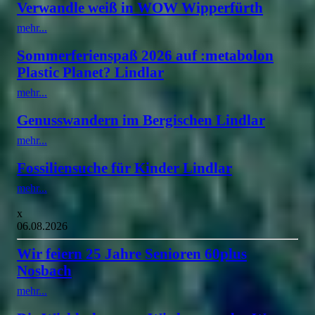
Verwandle weiß in WOW Wipperfürth
mehr...
Sommerferienspaß 2026 auf :metabolon
Plastic Planet? Lindlar
mehr...
Genusswandern im Bergischen Lindlar
mehr...
Fossiliensuche für Kinder Lindlar
mehr...
x
06.08.2026
Wir feiern 25 Jahre Senioren 60plus
Nosbach
mehr...