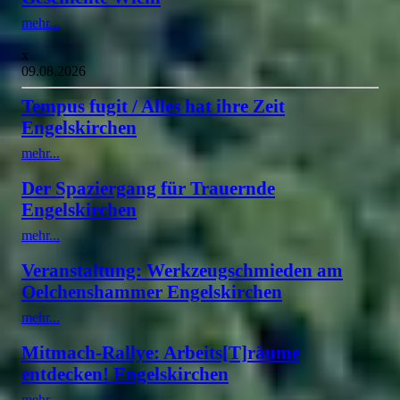
mehr...
x
09.08.2026
Tempus fugit / Alles hat ihre Zeit
Engelskirchen
mehr...
Der Spaziergang für Trauernde
Engelskirchen
mehr...
Veranstaltung: Werkzeugschmieden am
Oelchenshammer Engelskirchen
mehr...
Mitmach-Rallye: Arbeits[T]räume
entdecken! Engelskirchen
mehr...