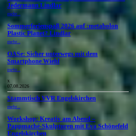
Jedermann Lindlar
mehr...
Sommerferienspaß 2026 auf :metabolon
Plastic Planet? Lindlar
mehr...
OASe: Sicher unterwegs mit dem
Smartphone Wiehl
mehr...
x
07.08.2026
Stammtisch VVR Engelskirchen
mehr...
Workshop: Kreativ am Abend –
Pappmaché-Skulpturen mit Eva Schönefeld
Engelskirchen