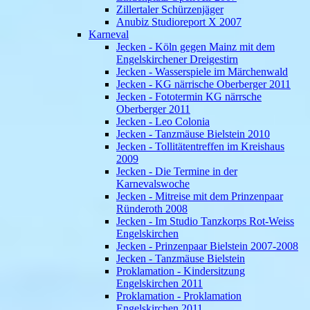
Zillertaler Schürzenjäger
Anubiz Studioreport X 2007
Karneval
Jecken - Köln gegen Mainz mit dem
Engelskirchener Dreigestirn
Jecken - Wasserspiele im Märchenwald
Jecken - KG närrische Oberberger 2011
Jecken - Fototermin KG närrsche
Oberberger 2011
Jecken - Leo Colonia
Jecken - Tanzmäuse Bielstein 2010
Jecken - Tollitätentreffen im Kreishaus
2009
Jecken - Die Termine in der
Karnevalswoche
Jecken - Mitreise mit dem Prinzenpaar
Ründeroth 2008
Jecken - Im Studio Tanzkorps Rot-Weiss
Engelskirchen
Jecken - Prinzenpaar Bielstein 2007-2008
Jecken - Tanzmäuse Bielstein
Proklamation - Kindersitzung
Engelskirchen 2011
Proklamation - Proklamation
Engelskirchen 2011