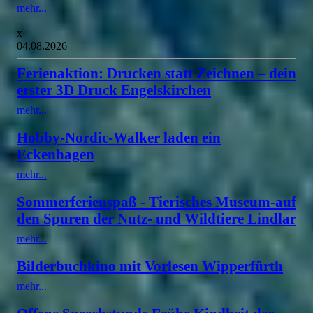
mehr...
x
04.08.2026
Ferienaktion: Drucken statt Zeichnen – dein
erster 3D Druck Engelskirchen
mehr...
Hobby-Nordic-Walker laden ein
Eckenhagen
mehr...
Sommerferienspaß - Tierisches Museum-auf
den Spuren der Nutz- und Wildtiere Lindlar
mehr...
Bilderbuchkino mit Vorlesen Wipperfürth
mehr...