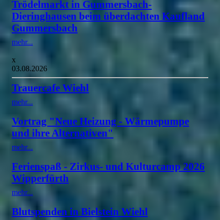
Trödelmarkt in Gummersbach-
Dieringhausen beim überdachten Kaufland
Gummersbach
mehr...
x
03.08.2026
Trauercafe Wiehl
mehr...
Vortrag "Neue Heizung - Wärmepumpe
und ihre Alternativen"
mehr...
Ferienspaß - Zirkus- und Kulturcamp 2026
Wipperfürth
mehr...
Blutspenden in Bielstein Wiehl