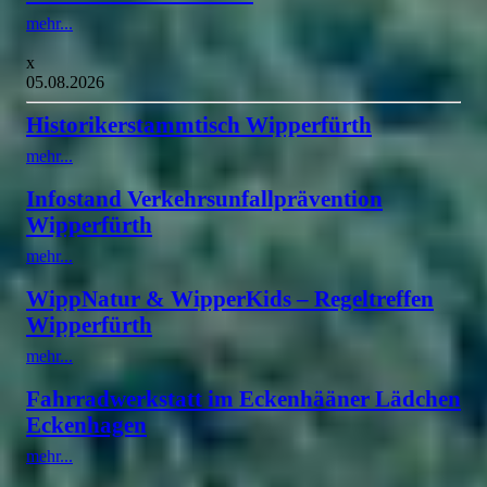
mehr...
x
05.08.2026
Historikerstammtisch Wipperfürth
mehr...
Infostand Verkehrsunfallprävention
Wipperfürth
mehr...
WippNatur & WipperKids – Regeltreffen
Wipperfürth
mehr...
Fahrradwerkstatt im Eckenhääner Lädchen
Eckenhagen
mehr...