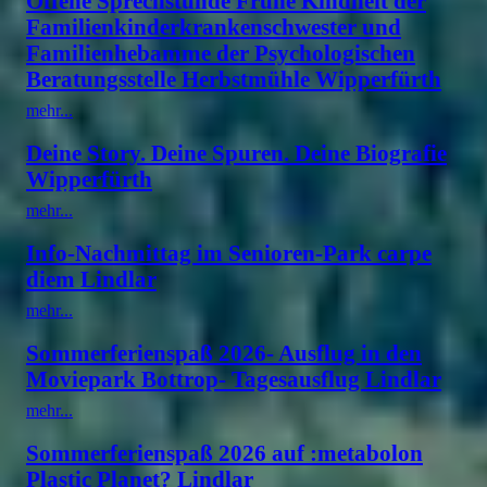
Offene Sprechstunde Frühe Kindheit der
Familienkinderkrankenschwester und
Familienhebamme der Psychologischen
Beratungsstelle Herbstmühle Wipperfürth
mehr...
Deine Story. Deine Spuren. Deine Biografie
Wipperfürth
mehr...
Info-Nachmittag im Senioren-Park carpe
diem Lindlar
mehr...
Sommerferienspaß 2026- Ausflug in den
Moviepark Bottrop- Tagesausflug Lindlar
mehr...
Sommerferienspaß 2026 auf :metabolon
Plastic Planet? Lindlar