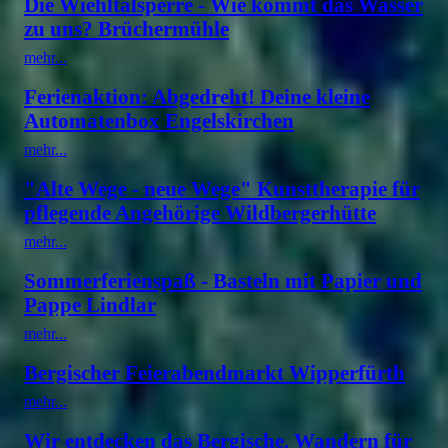
Die Wiehltalsperre - Wie kommt das Wasser
zu uns? Brüchermühle
mehr...
Ferienaktion: Abgedreht! Deine kleine
Automatenbox Engelskirchen
mehr...
"Alte Wege - neue Wege" Kunsttherapie für
pflegende Angehörige Wildbergerhütte
mehr...
Sommerferienspaß - Basteln mit Papier und
Pappe Lindlar
mehr...
Bergischer Feierabendmarkt Wipperfürth
mehr...
Wir entdecken das Bergische. Wandern für