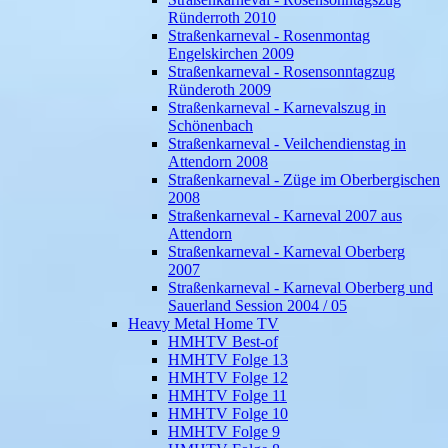
Ründerroth 2010
Straßenkarneval - Rosenmontag
Engelskirchen 2009
Straßenkarneval - Rosensonntagzug
Ründeroth 2009
Straßenkarneval - Karnevalszug in
Schönenbach
Straßenkarneval - Veilchendienstag in
Attendorn 2008
Straßenkarneval - Züge im Oberbergischen
2008
Straßenkarneval - Karneval 2007 aus
Attendorn
Straßenkarneval - Karneval Oberberg
2007
Straßenkarneval - Karneval Oberberg und
Sauerland Session 2004 / 05
Heavy Metal Home TV
HMHTV Best-of
HMHTV Folge 13
HMHTV Folge 12
HMHTV Folge 11
HMHTV Folge 10
HMHTV Folge 9