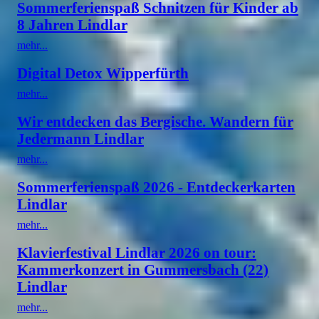
Sommerferienspaß Schnitzen für Kinder ab
8 Jahren Lindlar
mehr...
Digital Detox Wipperfürth
mehr...
Wir entdecken das Bergische. Wandern für
Jedermann Lindlar
mehr...
Sommerferienspaß 2026 - Entdeckerkarten
Lindlar
mehr...
Klavierfestival Lindlar 2026 on tour:
Kammerkonzert in Gummersbach (22)
Lindlar
mehr...