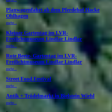
Planwagenfahrt ab dem Pferdehof Hacke
Ohlhagen
mehr...
Kleiner Gartentag im LVR-
Freilichtmuseum Lindlar Lindlar
mehr...
Rote Beete- Gartentag im LVR-
Freilichtmuseum Lindlar Lindlar
mehr...
Street Food Festival
mehr...
Antik + Trödelmarkt in Bielstein Wiehl
mehr...
x