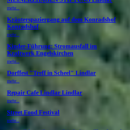
mehr...
Kräuterspaziergang auf dem Konradshof
Konradshof
mehr...
Kinder-Führung: Stromausfall im
Kraftwerk Engelskirchen
mehr...
Dorffest "Treff in Scheel" Lindlar
mehr...
Repair Cafe Lindlar Lindlar
mehr...
Street Food Festival
mehr...