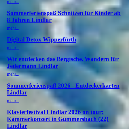
mehr...
Sommerferienspaß Schnitzen für Kinder ab
8 Jahren Lindlar
mehr...
Digital Detox Wipperfürth
mehr...
Wir entdecken das Bergische. Wandern für
Jedermann Lindlar
mehr...
Sommerferienspaß 2026 - Entdeckerkarten
Lindlar
mehr...
Klavierfestival Lindlar 2026 on tour:
Kammerkonzert in Gummersbach (22)
Lindlar