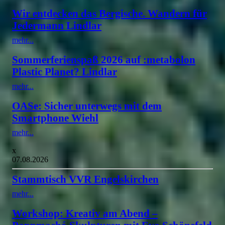
Wir entdecken das Bergische. Wandern für
Jedermann Lindlar
mehr...
Sommerferienspaß 2026 auf :metabolon
Plastic Planet? Lindlar
mehr...
OASe: Sicher unterwegs mit dem
Smartphone Wiehl
mehr...
x
07.08.2026
Stammtisch VVR Engelskirchen
mehr...
Workshop: Kreativ am Abend –