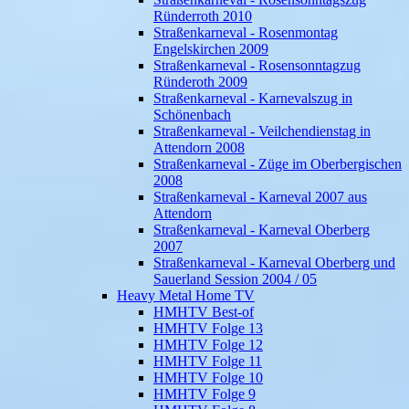
Ründerroth 2010
Straßenkarneval - Rosenmontag
Engelskirchen 2009
Straßenkarneval - Rosensonntagzug
Ründeroth 2009
Straßenkarneval - Karnevalszug in
Schönenbach
Straßenkarneval - Veilchendienstag in
Attendorn 2008
Straßenkarneval - Züge im Oberbergischen
2008
Straßenkarneval - Karneval 2007 aus
Attendorn
Straßenkarneval - Karneval Oberberg
2007
Straßenkarneval - Karneval Oberberg und
Sauerland Session 2004 / 05
Heavy Metal Home TV
HMHTV Best-of
HMHTV Folge 13
HMHTV Folge 12
HMHTV Folge 11
HMHTV Folge 10
HMHTV Folge 9