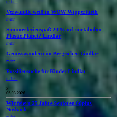
mehr...
Verwandle weiß in WOW Wipperfürth
mehr...
Sommerferienspaß 2026 auf :metabolon
Plastic Planet? Lindlar
mehr...
Genusswandern im Bergischen Lindlar
mehr...
Fossiliensuche für Kinder Lindlar
mehr...
x
06.08.2026
Wir feiern 25 Jahre Senioren 60plus
Nosbach
mehr...