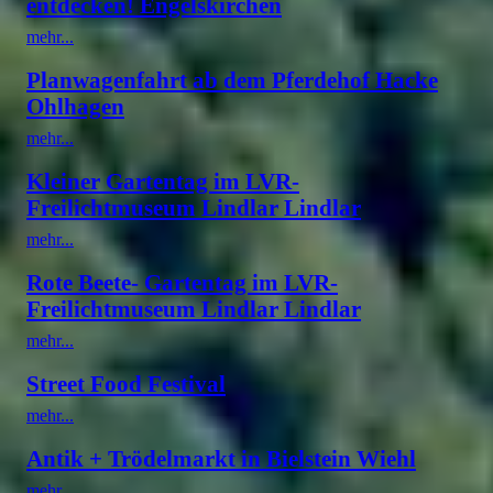
entdecken! Engelskirchen
mehr...
Planwagenfahrt ab dem Pferdehof Hacke
Ohlhagen
mehr...
Kleiner Gartentag im LVR-
Freilichtmuseum Lindlar Lindlar
mehr...
Rote Beete- Gartentag im LVR-
Freilichtmuseum Lindlar Lindlar
mehr...
Street Food Festival
mehr...
Antik + Trödelmarkt in Bielstein Wiehl
mehr...