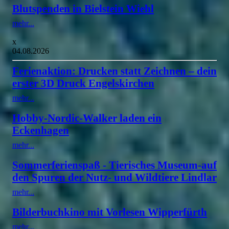
Blutspenden in Bielstein Wiehl
mehr...
x
04.08.2026
Ferienaktion: Drucken statt Zeichnen – dein
erster 3D Druck Engelskirchen
mehr...
Hobby-Nordic-Walker laden ein
Eckenhagen
mehr...
Sommerferienspaß - Tierisches Museum-auf
den Spuren der Nutz- und Wildtiere Lindlar
mehr...
Bilderbuchkino mit Vorlesen Wipperfürth
mehr...