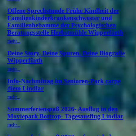
Offene Sprechstunde Frühe Kindheit der
Familienkinderkrankenschwester und
Familienhebamme der Psychologischen
Beratungsstelle Herbstmühle Wipperfürth
mehr...
Deine Story. Deine Spuren. Deine Biografie
Wipperfürth
mehr...
Info-Nachmittag im Senioren-Park carpe
diem Lindlar
mehr...
Sommerferienspaß 2026- Ausflug in den
Moviepark Bottrop- Tagesausflug Lindlar
mehr...