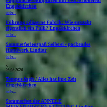
Pappmaché-Skulpturen mit Eva Schönefeld
Engelskirchen
mehr...
Führung Gläserne Fabrik: Wie entsteht
eigentlich ein Pulli? Engelskirchen
mehr...
Sommerferienspaß Seilerei - packendes
Handwerk Lindlar
mehr...
x
08.08.2026
Tempus fugit / Alles hat ihre Zeit
Engelskirchen
mehr...
Sommerfest der ANNELE
MEINERZHAGEN STIFTUNG Lindlar