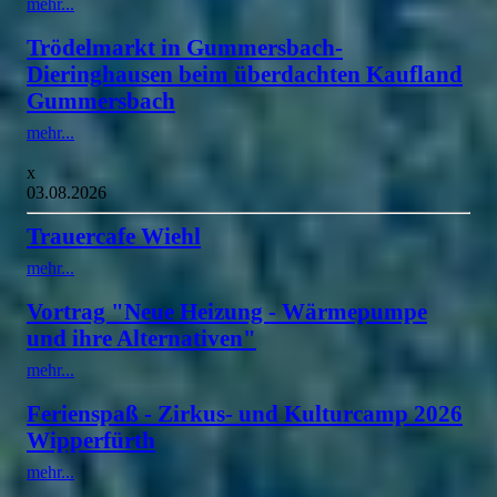
mehr...
Trödelmarkt in Gummersbach-
Dieringhausen beim überdachten Kaufland
Gummersbach
mehr...
x
03.08.2026
Trauercafe Wiehl
mehr...
Vortrag "Neue Heizung - Wärmepumpe
und ihre Alternativen"
mehr...
Ferienspaß - Zirkus- und Kulturcamp 2026
Wipperfürth
mehr...