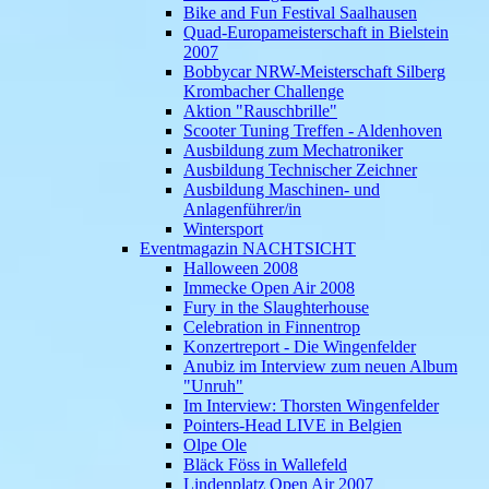
Bike and Fun Festival Saalhausen
Quad-Europameisterschaft in Bielstein
2007
Bobbycar NRW-Meisterschaft Silberg
Krombacher Challenge
Aktion "Rauschbrille"
Scooter Tuning Treffen - Aldenhoven
Ausbildung zum Mechatroniker
Ausbildung Technischer Zeichner
Ausbildung Maschinen- und
Anlagenführer/in
Wintersport
Eventmagazin NACHTSICHT
Halloween 2008
Immecke Open Air 2008
Fury in the Slaughterhouse
Celebration in Finnentrop
Konzertreport - Die Wingenfelder
Anubiz im Interview zum neuen Album
"Unruh"
Im Interview: Thorsten Wingenfelder
Pointers-Head LIVE in Belgien
Olpe Ole
Bläck Föss in Wallefeld
Lindenplatz Open Air 2007