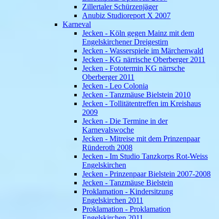
Zillertaler Schürzenjäger
Anubiz Studioreport X 2007
Karneval
Jecken - Köln gegen Mainz mit dem
Engelskirchener Dreigestirn
Jecken - Wasserspiele im Märchenwald
Jecken - KG närrische Oberberger 2011
Jecken - Fototermin KG närrsche
Oberberger 2011
Jecken - Leo Colonia
Jecken - Tanzmäuse Bielstein 2010
Jecken - Tollitätentreffen im Kreishaus
2009
Jecken - Die Termine in der
Karnevalswoche
Jecken - Mitreise mit dem Prinzenpaar
Ründeroth 2008
Jecken - Im Studio Tanzkorps Rot-Weiss
Engelskirchen
Jecken - Prinzenpaar Bielstein 2007-2008
Jecken - Tanzmäuse Bielstein
Proklamation - Kindersitzung
Engelskirchen 2011
Proklamation - Proklamation
Engelskirchen 2011