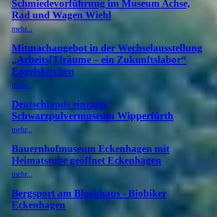
Schmiedevorführung im Museum Achse,
Rad und Wagen Wiehl
mehr...
Mitmachangebot in der Wechselausstellung
„Arbeits[T]räume – ein Zukunftslabor“
Engelskirchen
mehr...
Deutschlands einziges
Schwarzpulvermuseum Wipperfürth
mehr...
Bauernhofmuseum Eckenhagen mit
Heimatstube geöffnet Eckenhagen
mehr...
Bergsport am Blockhaus - Biobiker
Eckenhagen