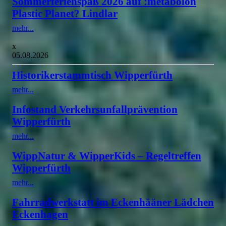
Sommerferienspaß 2026 auf :metabolon
Plastic Planet? Lindlar
mehr...
x
05.08.2026
Historikerstammtisch Wipperfürth
mehr...
Infostand Verkehrsunfallprävention
Wipperfürth
mehr...
WippNatur & WipperKids – Regeltreffen
Wipperfürth
mehr...
Fahrradwerkstatt im Eckenhääner Lädchen
Eckenhagen