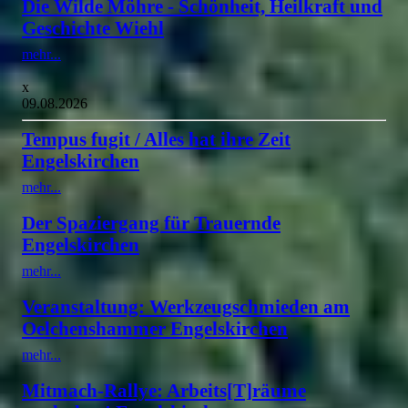
Die Wilde Möhre - Schönheit, Heilkraft und
Geschichte Wiehl
mehr...
x
09.08.2026
Tempus fugit / Alles hat ihre Zeit
Engelskirchen
mehr...
Der Spaziergang für Trauernde
Engelskirchen
mehr...
Veranstaltung: Werkzeugschmieden am
Oelchenshammer Engelskirchen
mehr...
Mitmach-Rallye: Arbeits[T]räume