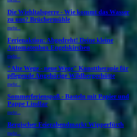
Die Wiehltalsperre - Wie kommt das Wasser
zu uns? Brüchermühle
mehr...
Ferienaktion: Abgedreht! Deine kleine
Automatenbox Engelskirchen
mehr...
"Alte Wege - neue Wege" Kunsttherapie für
pflegende Angehörige Wildbergerhütte
mehr...
Sommerferienspaß - Basteln mit Papier und
Pappe Lindlar
mehr...
Bergischer Feierabendmarkt Wipperfürth
mehr...