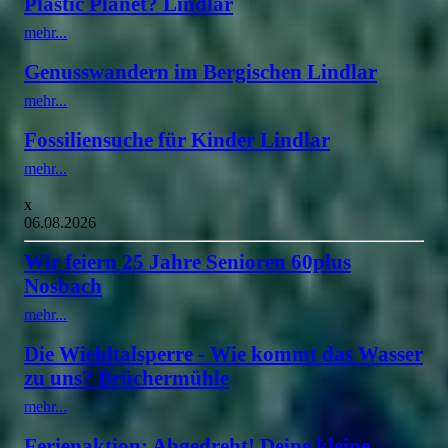
Plastic Planet? Lindlar
mehr...
Genusswandern im Bergischen Lindlar
mehr...
Fossiliensuche für Kinder Lindlar
mehr...
x
06.08.2026
Wir feiern 25 Jahre Senioren 60plus
Nosbach
mehr...
Die Wiehltalsperre - Wie kommt das Wasser
zu uns? Brüchermühle
mehr...
Ferienaktion: Abgedreht! Deine kleine