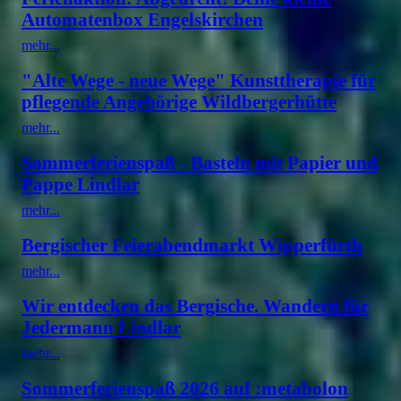
Automatenbox Engelskirchen
mehr...
"Alte Wege - neue Wege" Kunsttherapie für
pflegende Angehörige Wildbergerhütte
mehr...
Sommerferienspaß - Basteln mit Papier und
Pappe Lindlar
mehr...
Bergischer Feierabendmarkt Wipperfürth
mehr...
Wir entdecken das Bergische. Wandern für
Jedermann Lindlar
mehr...
Sommerferienspaß 2026 auf :metabolon