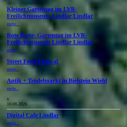
Kleiner Gartentag im LVR-
Freilichtmuseum Lindlar Lindlar
mehr...
Rote Beete- Gartentag im LVR-
Freilichtmuseum Lindlar Lindlar
mehr...
Street Food Festival
mehr...
Antik + Trödelmarkt in Bielstein Wiehl
mehr...
x
10.08.2026
Digital Cafe Lindlar
mehr...