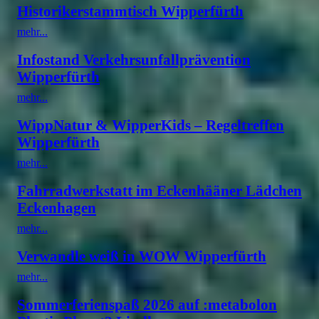
Historikerstammtisch Wipperfürth
mehr...
Infostand Verkehrsunfallprävention
Wipperfürth
mehr...
WippNatur & WipperKids – Regeltreffen
Wipperfürth
mehr...
Fahrradwerkstatt im Eckenhääner Lädchen
Eckenhagen
mehr...
Verwandle weiß in WOW Wipperfürth
mehr...
Sommerferienspaß 2026 auf :metabolon