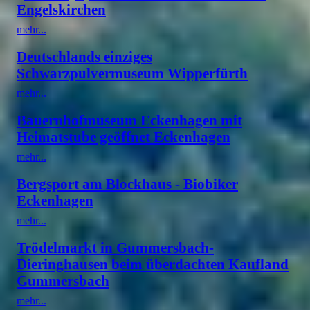
Engelskirchen
mehr...
Deutschlands einziges
Schwarzpulvermuseum Wipperfürth
mehr...
Bauernhofmuseum Eckenhagen mit
Heimatstube geöffnet Eckenhagen
mehr...
Bergsport am Blockhaus - Biobiker
Eckenhagen
mehr...
Trödelmarkt in Gummersbach-
Dieringhausen beim überdachten Kaufland
Gummersbach
mehr...