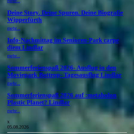
mehr...
Deine Story. Deine Spuren. Deine Biografie
Wipperfürth
mehr...
Info-Nachmittag im Senioren-Park carpe
diem Lindlar
mehr...
Sommerferienspaß 2026- Ausflug in den
Moviepark Bottrop- Tagesausflug Lindlar
mehr...
Sommerferienspaß 2026 auf :metabolon
Plastic Planet? Lindlar
mehr...
x
05.08.2026