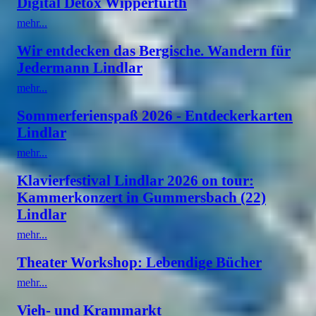
Digital Detox Wipperfürth
mehr...
Wir entdecken das Bergische. Wandern für
Jedermann Lindlar
mehr...
Sommerferienspaß 2026 - Entdeckerkarten
Lindlar
mehr...
Klavierfestival Lindlar 2026 on tour:
Kammerkonzert in Gummersbach (22)
Lindlar
mehr...
Theater Workshop: Lebendige Bücher
mehr...
Vieh- und Krammarkt