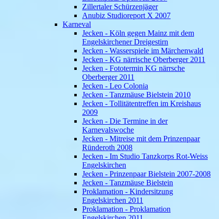
Zillertaler Schürzenjäger
Anubiz Studioreport X 2007
Karneval
Jecken - Köln gegen Mainz mit dem
Engelskirchener Dreigestirn
Jecken - Wasserspiele im Märchenwald
Jecken - KG närrische Oberberger 2011
Jecken - Fototermin KG närrsche
Oberberger 2011
Jecken - Leo Colonia
Jecken - Tanzmäuse Bielstein 2010
Jecken - Tollitätentreffen im Kreishaus
2009
Jecken - Die Termine in der
Karnevalswoche
Jecken - Mitreise mit dem Prinzenpaar
Ründeroth 2008
Jecken - Im Studio Tanzkorps Rot-Weiss
Engelskirchen
Jecken - Prinzenpaar Bielstein 2007-2008
Jecken - Tanzmäuse Bielstein
Proklamation - Kindersitzung
Engelskirchen 2011
Proklamation - Proklamation
Engelskirchen 2011