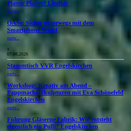
Plastic Planet? Lindlar
mehr...
OASe: Sicher unterwegs mit dem
Smartphone Wiehl
mehr...
x
07.08.2026
Stammtisch VVR Engelskirchen
mehr...
Workshop: Kreativ am Abend –
Pappmaché-Skulpturen mit Eva Schönefeld
Engelskirchen
mehr...
Führung Gläserne Fabrik: Wie entsteht
eigentlich ein Pulli? Engelskirchen