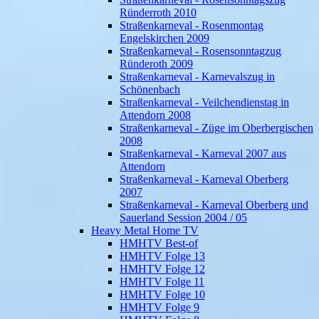
Ründerroth 2010
Straßenkarneval - Rosenmontag
Engelskirchen 2009
Straßenkarneval - Rosensonntagzug
Ründeroth 2009
Straßenkarneval - Karnevalszug in
Schönenbach
Straßenkarneval - Veilchendienstag in
Attendorn 2008
Straßenkarneval - Züge im Oberbergischen
2008
Straßenkarneval - Karneval 2007 aus
Attendorn
Straßenkarneval - Karneval Oberberg
2007
Straßenkarneval - Karneval Oberberg und
Sauerland Session 2004 / 05
Heavy Metal Home TV
HMHTV Best-of
HMHTV Folge 13
HMHTV Folge 12
HMHTV Folge 11
HMHTV Folge 10
HMHTV Folge 9