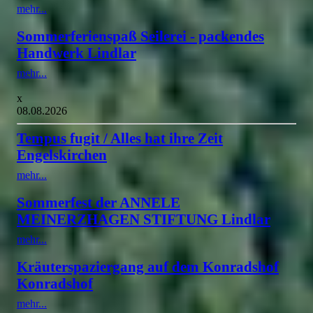
mehr...
Sommerferienspaß Seilerei - packendes
Handwerk Lindlar
mehr...
x
08.08.2026
Tempus fugit / Alles hat ihre Zeit
Engelskirchen
mehr...
Sommerfest der ANNELE
MEINERZHAGEN STIFTUNG Lindlar
mehr...
Kräuterspaziergang auf dem Konradshof
Konradshof
mehr...