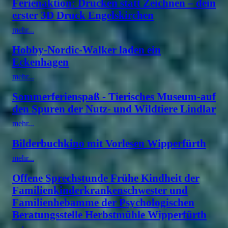
Ferienaktion: Drucken statt Zeichnen – dein
erster 3D Druck Engelskirchen
mehr...
Hobby-Nordic-Walker laden ein
Eckenhagen
mehr...
Sommerferienspaß - Tierisches Museum-auf
den Spuren der Nutz- und Wildtiere Lindlar
mehr...
Bilderbuchkino mit Vorlesen Wipperfürth
mehr...
Offene Sprechstunde Frühe Kindheit der
Familienkinderkrankenschwester und
Familienhebamme der Psychologischen
Beratungsstelle Herbstmühle Wipperfürth