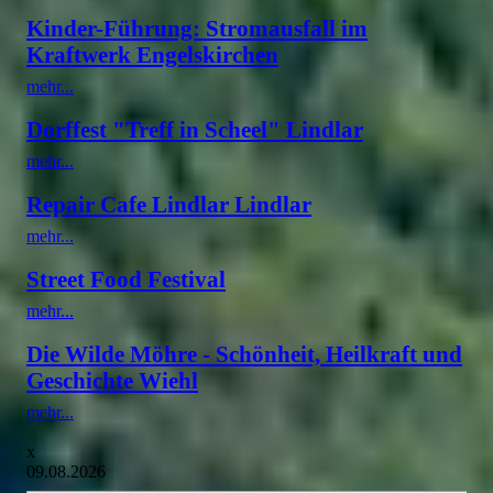
Kinder-Führung: Stromausfall im
Kraftwerk Engelskirchen
mehr...
Dorffest "Treff in Scheel" Lindlar
mehr...
Repair Cafe Lindlar Lindlar
mehr...
Street Food Festival
mehr...
Die Wilde Möhre - Schönheit, Heilkraft und
Geschichte Wiehl
mehr...
x
09.08.2026