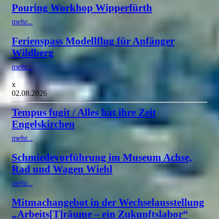
Pouring Workhop Wipperfürth
mehr...
Ferienspass Modellflug für Anfänger
Wildberg
mehr...
x
02.08.2026
Tempus fugit / Alles hat ihre Zeit
Engelskirchen
mehr...
Schmiedevorführung im Museum Achse,
Rad und Wagen Wiehl
mehr...
Mitmachangebot in der Wechselausstellung
„Arbeits[T]räume – ein Zukunftslabor“