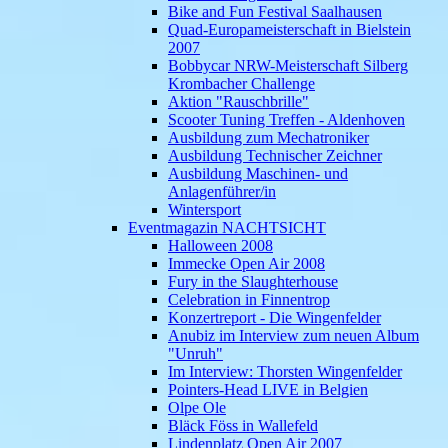
Bike and Fun Festival Saalhausen
Quad-Europameisterschaft in Bielstein
2007
Bobbycar NRW-Meisterschaft Silberg
Krombacher Challenge
Aktion "Rauschbrille"
Scooter Tuning Treffen - Aldenhoven
Ausbildung zum Mechatroniker
Ausbildung Technischer Zeichner
Ausbildung Maschinen- und
Anlagenführer/in
Wintersport
Eventmagazin NACHTSICHT
Halloween 2008
Immecke Open Air 2008
Fury in the Slaughterhouse
Celebration in Finnentrop
Konzertreport - Die Wingenfelder
Anubiz im Interview zum neuen Album
"Unruh"
Im Interview: Thorsten Wingenfelder
Pointers-Head LIVE in Belgien
Olpe Ole
Bläck Föss in Wallefeld
Lindenplatz Open Air 2007