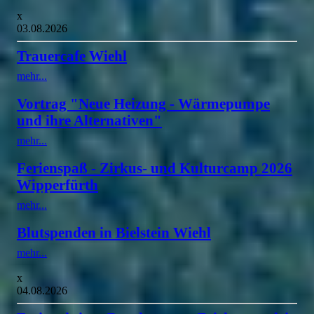
x
03.08.2026
Trauercafe Wiehl
mehr...
Vortrag "Neue Heizung - Wärmepumpe
und ihre Alternativen"
mehr...
Ferienspaß - Zirkus- und Kulturcamp 2026
Wipperfürth
mehr...
Blutspenden in Bielstein Wiehl
mehr...
x
04.08.2026