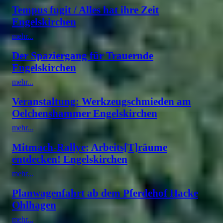
Tempus fugit / Alles hat ihre Zeit
Engelskirchen
mehr...
Der Spaziergang für Trauernde
Engelskirchen
mehr...
Veranstaltung: Werkzeugschmieden am
Oelchenshammer Engelskirchen
mehr...
Mitmach-Rallye: Arbeits[T]räume
entdecken! Engelskirchen
mehr...
Planwagenfahrt ab dem Pferdehof Hacke
Ohlhagen
mehr...