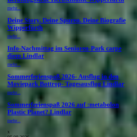
mehr...
Deine Story. Deine Spuren. Deine Biografie
Wipperfürth
mehr...
Info-Nachmittag im Senioren-Park carpe
diem Lindlar
mehr...
Sommerferienspaß 2026- Ausflug in den
Moviepark Bottrop- Tagesausflug Lindlar
mehr...
Sommerferienspaß 2026 auf :metabolon
Plastic Planet? Lindlar
mehr...
x