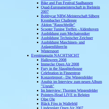
Bike and Fun Festival Saalhausen
Quad-Europameisterschaft in Bielstein
2007
Bobbycar NRW-Meisterschaft Silberg
Krombacher Challenge
Aktion "Rauschbrille"
Scooter Tuning Treffen - Aldenhoven
Ausbildung zum Mechatroniker
Ausbildung Technischer Zeichner
Ausbildung Maschinen- und
Anlagenführer/in
Wintersport
Eventmagazin NACHTSICHT
Halloween 2008
Immecke Open Air 2008
Fury in the Slaughterhouse
Celebration in Finnentrop
Konzertreport - Die Wingenfelder
Anubiz im Interview zum neuen Album
"Unruh"
Im Interview: Thorsten Wingenfelder
Pointers-Head LIVE in Belgien
Olpe Ole
Bläck Föss in Wallefeld
Lindenplatz Open Air 2007