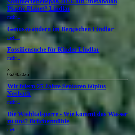
Sommerferienspaß 2026 auf :metabolon
Plastic Planet? Lindlar
mehr...
Genusswandern im Bergischen Lindlar
mehr...
Fossiliensuche für Kinder Lindlar
mehr...
x
06.08.2026
Wir feiern 25 Jahre Senioren 60plus
Nosbach
mehr...
Die Wiehltalsperre - Wie kommt das Wasser
zu uns? Brüchermühle
mehr...