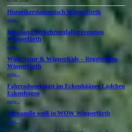
05.08.2026
Historikerstammtisch Wipperfürth
mehr...
Infostand Verkehrsunfallprävention
Wipperfürth
mehr...
WippNatur & WipperKids – Regeltreffen
Wipperfürth
mehr...
Fahrradwerkstatt im Eckenhääner Lädchen
Eckenhagen
mehr...
Verwandle weiß in WOW Wipperfürth
mehr...