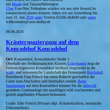
mit
Musik
und Tanzaufführungen.
Über
Eure/Ihre Teilnahme würden wir uns sehr freuenUm
entsprechend planen können, bitten wir um Anmeldung bis
zum 31. Juli
2026
unter
Telefon 02266-464040 oder
unter
willkommen@ams-lindlar.de
08.08.2026
Kräuterspaziergang auf dem
Konradshof Konradshof
Ort:
Konradshof, Konradshofer Straße 1
Oberhalb des Heilklimatischen Kurorts
Eckenhagen
liegt die
Frühstückspension Konradshof idyllisch eingebettet in die
wald-
und wiesenreiche Landschaft des Ferienlands
Reichshof
.
Betreiberin Frau Fritsch hat einen Ruheort geschaffen der
Gäste zum Abschalten und Innehalten einlädt.
Beim
Spaziergang
auf dem Konradshof können Sie die
liebevoll
gestaltete Gartenanlage mit unzähligen wild wachsenden und
gezielt angebauten Pflanzen bestaunen.
Guide: Elke Fritsch (Phytaro dipl. Kräuterfachfrau, heimische
Ethnomedizin)