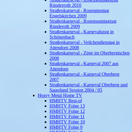
Ründerroth 2010
Straßenkarneval - Rosenmontag
Engelskirchen 2009
Straßenkarneval - Rosensonntagzug
Ründeroth 2009
Straßenkarneval - Karnevalszug in
Schönenbach
Straßenkarneval - Veilchendienstag in
Attendorn 2008
Straßenkarneval - Züge im Oberbergischen
2008
Straßenkarneval - Karneval 2007 aus
Attendorn
Straßenkarneval - Karneval Oberberg
2007
Straßenkarneval - Karneval Oberberg und
Sauerland Session 2004 / 05
Heavy Metal Home TV
HMHTV Best-of
HMHTV Folge 13
HMHTV Folge 12
HMHTV Folge 11
HMHTV Folge 10
HMHTV Folge 9