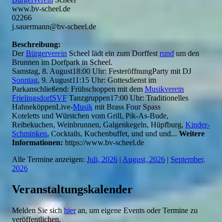
www.bv-scheel.de
02266
j.sauermann@bv-scheel.de
Beschreibung:
Der
Bürgerverein
Scheel lädt ein zum Dorffest
rund
um den
Brunnen im Dorfpark in Scheel.
Samstag, 8. August18:00 Uhr: FesteröffnungParty mit DJ
Sonntag
, 9. August11:15 Uhr: Gottesdienst im
Parkanschließend: Frühschoppen mit dem
Musikverein
FrielingsdorfSVF
Tanzgruppen17:00 Uhr: Traditionelles
HahneköppenLive-
Musik
mit Brass Four Spass
Koteletts und Würstchen vom Grill, Pik-As-Bude,
Reibekuchen, Weinbrunnen, Galgenkegeln, Hüpfburg,
Kinder-
Schminken
, Cocktails, Kuchenbuffet, und und und...
Weitere
Informationen:
https://www.bv-scheel.de
Alle Termine anzeigen:
Juli, 2026
|
August, 2026
|
September,
2026
Veranstaltungskalender
Melden Sie sich
hier
an, um eigene Events oder Termine zu
veröffentlichen.