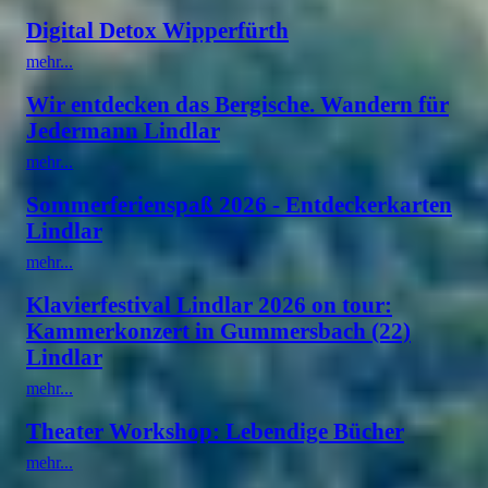
Digital Detox Wipperfürth
mehr...
Wir entdecken das Bergische. Wandern für
Jedermann Lindlar
mehr...
Sommerferienspaß 2026 - Entdeckerkarten
Lindlar
mehr...
Klavierfestival Lindlar 2026 on tour:
Kammerkonzert in Gummersbach (22)
Lindlar
mehr...
Theater Workshop: Lebendige Bücher
mehr...