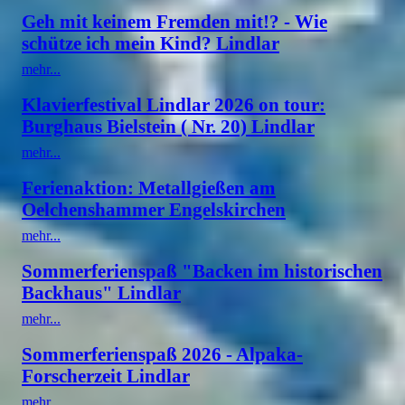
Geh mit keinem Fremden mit!? - Wie
schütze ich mein Kind? Lindlar
mehr...
Klavierfestival Lindlar 2026 on tour:
Burghaus Bielstein ( Nr. 20) Lindlar
mehr...
Ferienaktion: Metallgießen am
Oelchenshammer Engelskirchen
mehr...
Sommerferienspaß "Backen im historischen
Backhaus" Lindlar
mehr...
Sommerferienspaß 2026 - Alpaka-
Forscherzeit Lindlar
mehr...