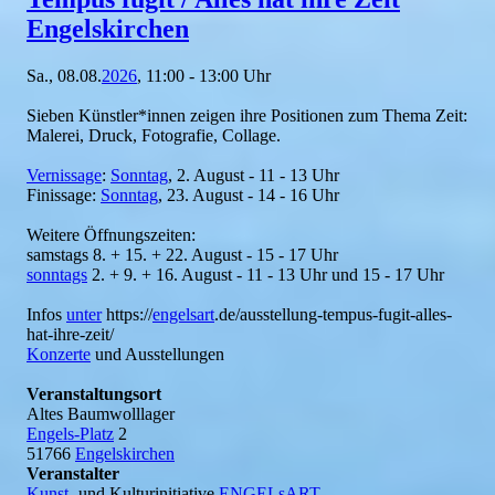
Engelskirchen
Sa., 08.08.
2026
, 11:00 - 13:00 Uhr
Sieben Künstler*innen zeigen ihre Positionen zum Thema Zeit:
Malerei, Druck, Fotografie, Collage.
Vernissage
:
Sonntag
, 2. August - 11 - 13 Uhr
Finissage:
Sonntag
, 23. August - 14 - 16 Uhr
Weitere Öffnungszeiten:
samstags 8. + 15. + 22. August - 15 - 17 Uhr
sonntags
2. + 9. + 16. August - 11 - 13 Uhr und 15 - 17 Uhr
Infos
unter
https://
engelsart
.de/ausstellung-tempus-fugit-alles-
hat-ihre-zeit/
Konzerte
und Ausstellungen
Veranstaltungsort
Altes Baumwolllager
Engels-Platz
2
51766
Engelskirchen
Veranstalter
Kunst-
und Kulturinitiative
ENGELsART