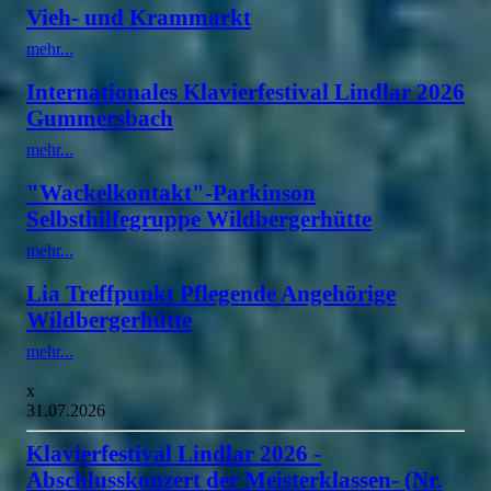
Vieh- und Krammarkt
mehr...
Internationales Klavierfestival Lindlar 2026
Gummersbach
mehr...
"Wackelkontakt"-Parkinson
Selbsthilfegruppe Wildbergerhütte
mehr...
Lia Treffpunkt Pflegende Angehörige
Wildbergerhütte
mehr...
x
31.07.2026
Klavierfestival Lindlar 2026 -
Abschlusskonzert der Meisterklassen- (Nr.