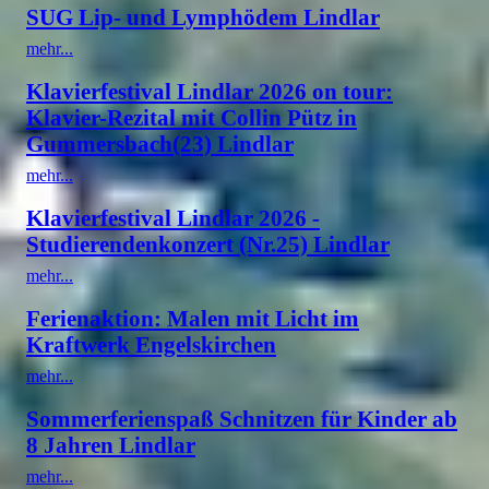
SUG Lip- und Lymphödem Lindlar
mehr...
Klavierfestival Lindlar 2026 on tour:
Klavier-Rezital mit Collin Pütz in
Gummersbach(23) Lindlar
mehr...
Klavierfestival Lindlar 2026 -
Studierendenkonzert (Nr.25) Lindlar
mehr...
Ferienaktion: Malen mit Licht im
Kraftwerk Engelskirchen
mehr...
Sommerferienspaß Schnitzen für Kinder ab
8 Jahren Lindlar
mehr...