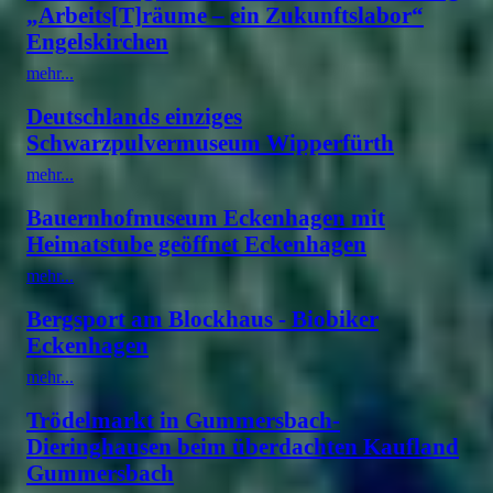
„Arbeits[T]räume – ein Zukunftslabor“
Engelskirchen
mehr...
Deutschlands einziges
Schwarzpulvermuseum Wipperfürth
mehr...
Bauernhofmuseum Eckenhagen mit
Heimatstube geöffnet Eckenhagen
mehr...
Bergsport am Blockhaus - Biobiker
Eckenhagen
mehr...
Trödelmarkt in Gummersbach-
Dieringhausen beim überdachten Kaufland
Gummersbach