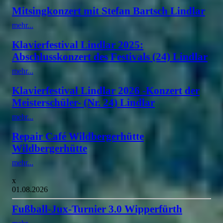
Mitsingkonzert mit Stefan Bartsch Lindlar
mehr...
Klavierfestival Lindlar 2025:
Abschlusskonzert des Festivals (24) Lindlar
mehr...
Klavierfestival Lindlar 2026 -Konzert der
Meisterschüler- (Nr. 24) Lindlar
mehr...
Repair Café Wildbergerhütte
Wildbergerhütte
mehr...
x
01.08.2026
Fußball-Jux-Turnier 3.0 Wipperfürth