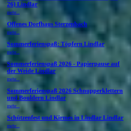
26) Lindlar
mehr...
Offenes Dorfhaus Sterzenbach
mehr...
Sommerferienspaß: Töpfern Lindlar
mehr...
Sommerferienspaß 2026 - Papierpause auf
der Weide Lindlar
mehr...
Sommerferienspaß 2026 Schnupperklettern
und Bouldern Lindlar
mehr...
Schützenfest und Kirmes in Lindlar Lindlar
mehr...