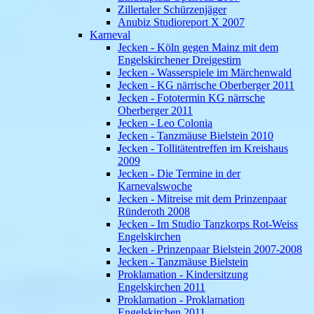
Zillertaler Schürzenjäger
Anubiz Studioreport X 2007
Karneval
Jecken - Köln gegen Mainz mit dem
Engelskirchener Dreigestirn
Jecken - Wasserspiele im Märchenwald
Jecken - KG närrische Oberberger 2011
Jecken - Fototermin KG närrsche
Oberberger 2011
Jecken - Leo Colonia
Jecken - Tanzmäuse Bielstein 2010
Jecken - Tollitätentreffen im Kreishaus
2009
Jecken - Die Termine in der
Karnevalswoche
Jecken - Mitreise mit dem Prinzenpaar
Ründeroth 2008
Jecken - Im Studio Tanzkorps Rot-Weiss
Engelskirchen
Jecken - Prinzenpaar Bielstein 2007-2008
Jecken - Tanzmäuse Bielstein
Proklamation - Kindersitzung
Engelskirchen 2011
Proklamation - Proklamation
Engelskirchen 2011