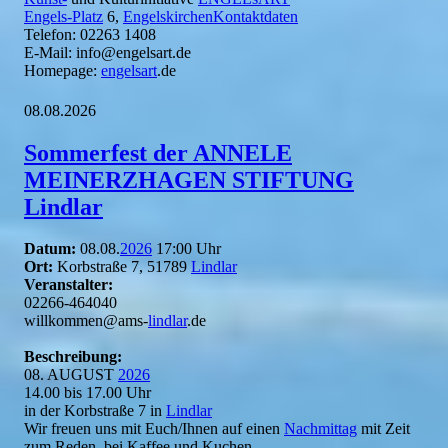
Engels-Platz
6,
EngelskirchenKontaktdaten
Telefon: 02263 1408
E-Mail: info@engelsart.de
Homepage:
engelsart
.de
08.08.2026
Sommerfest der ANNELE
MEINERZHAGEN STIFTUNG
Lindlar
Datum:
08.08.
2026
17:00 Uhr
Ort:
Korbstraße 7, 51789
Lindlar
Veranstalter:
02266-464040
willkommen@ams-
lindlar
.de
Beschreibung:
08. AUGUST
2026
14.00 bis 17.00 Uhr
in der Korbstraße 7 in
Lindlar
Wir freuen uns mit Euch/Ihnen auf einen
Nachmittag
mit Zeit
zum Reden, bei Kaffee und Kuchen,