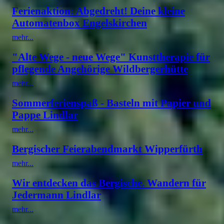
Ferienaktion: Abgedreht! Deine kleine
Automatenbox Engelskirchen
mehr...
"Alte Wege - neue Wege" Kunsttherapie für
pflegende Angehörige Wildbergerhütte
mehr...
Sommerferienspaß - Basteln mit Papier und
Pappe Lindlar
mehr...
Bergischer Feierabendmarkt Wipperfürth
mehr...
Wir entdecken das Bergische. Wandern für
Jedermann Lindlar
mehr...