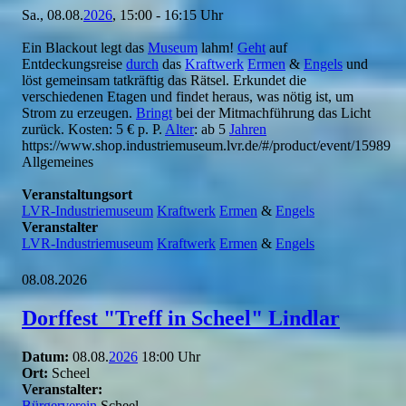
Sa., 08.08.
2026
, 15:00 - 16:15 Uhr
Ein Blackout legt das
Museum
lahm!
Geht
auf
Entdeckungsreise
durch
das
Kraftwerk
Ermen
&
Engels
und
löst gemeinsam tatkräftig das Rätsel. Erkundet die
verschiedenen Etagen und findet heraus, was nötig ist, um
Strom zu erzeugen.
Bringt
bei der Mitmachführung das Licht
zurück. Kosten: 5 € p. P.
Alter
: ab 5
Jahren
https://www.shop.industriemuseum.lvr.de/#/product/event/15989
Allgemeines
Veranstaltungsort
LVR-Industriemuseum
Kraftwerk
Ermen
&
Engels
Veranstalter
LVR-Industriemuseum
Kraftwerk
Ermen
&
Engels
08.08.2026
Dorffest "Treff in Scheel" Lindlar
Datum:
08.08.
2026
18:00 Uhr
Ort:
Scheel
Veranstalter:
Bürgerverein
Scheel