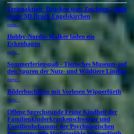
Ferienaktion: Drucken statt Zeichnen – dein
erster 3D Druck Engelskirchen
mehr...
Hobby-Nordic-Walker laden ein
Eckenhagen
mehr...
Sommerferienspaß - Tierisches Museum-auf
den Spuren der Nutz- und Wildtiere Lindlar
mehr...
Bilderbuchkino mit Vorlesen Wipperfürth
mehr...
Offene Sprechstunde Frühe Kindheit der
Familienkinderkrankenschwester und
Familienhebamme der Psychologischen
Beratungsstelle Herbstmühle Wipperfürth