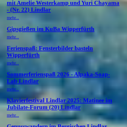
mit Amelie Westerkamp und Yuri Chayama
- (Nr. 22) Lindlar
mehr...
Gipsgießen im KuBa Wipperfürth
mehr...
Ferienspaß: Fensterbilder basteln
Wipperfürth
mehr...
Sommerferienspaß 2026 - Alpaka-Soap-
Lab Lindlar
mehr...
Klavierfestival Lindlar 2025: Matinee im
Jubilate-Forum (20) Lindlar
mehr...
Genusswandern im Bergischen Lindlar