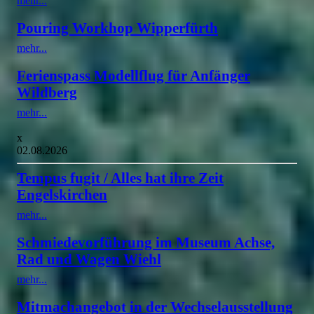
mehr...
Pouring Workhop Wipperfürth
mehr...
Ferienspass Modellflug für Anfänger
Wildberg
mehr...
x
02.08.2026
Tempus fugit / Alles hat ihre Zeit
Engelskirchen
mehr...
Schmiedevorführung im Museum Achse,
Rad und Wagen Wiehl
mehr...
Mitmachangebot in der Wechselausstellung