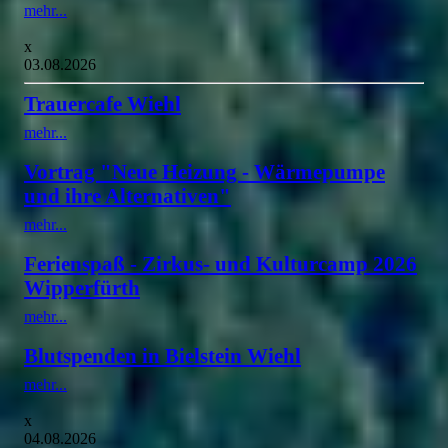
mehr...
x
03.08.2026
Trauercafe Wiehl
mehr...
Vortrag "Neue Heizung - Wärmepumpe
und ihre Alternativen"
mehr...
Ferienspaß - Zirkus- und Kulturcamp 2026
Wipperfürth
mehr...
Blutspenden in Bielstein Wiehl
mehr...
x
04.08.2026