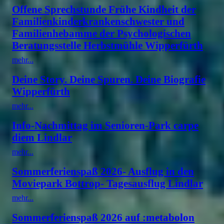
Offene Sprechstunde Frühe Kindheit der
Familienkinderkrankenschwester und
Familienhebamme der Psychologischen
Beratungsstelle Herbstmühle Wipperfürth
mehr...
Deine Story. Deine Spuren. Deine Biografie
Wipperfürth
mehr...
Info-Nachmittag im Senioren-Park carpe
diem Lindlar
mehr...
Sommerferienspaß 2026- Ausflug in den
Moviepark Bottrop- Tagesausflug Lindlar
mehr...
Sommerferienspaß 2026 auf :metabolon