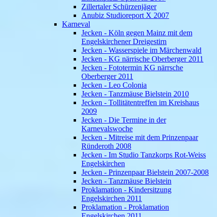
Zillertaler Schürzenjäger
Anubiz Studioreport X 2007
Karneval
Jecken - Köln gegen Mainz mit dem
Engelskirchener Dreigestirn
Jecken - Wasserspiele im Märchenwald
Jecken - KG närrische Oberberger 2011
Jecken - Fototermin KG närrsche
Oberberger 2011
Jecken - Leo Colonia
Jecken - Tanzmäuse Bielstein 2010
Jecken - Tollitätentreffen im Kreishaus
2009
Jecken - Die Termine in der
Karnevalswoche
Jecken - Mitreise mit dem Prinzenpaar
Ründeroth 2008
Jecken - Im Studio Tanzkorps Rot-Weiss
Engelskirchen
Jecken - Prinzenpaar Bielstein 2007-2008
Jecken - Tanzmäuse Bielstein
Proklamation - Kindersitzung
Engelskirchen 2011
Proklamation - Proklamation
Engelskirchen 2011