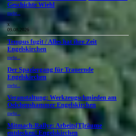
Geschichte Wiehl
mehr...
x
09.08.2026
Tempus fugit / Alles hat ihre Zeit
Engelskirchen
mehr...
Der Spaziergang für Trauernde
Engelskirchen
mehr...
Veranstaltung: Werkzeugschmieden am
Oelchenshammer Engelskirchen
mehr...
Mitmach-Rallye: Arbeits[T]räume
entdecken! Engelskirchen