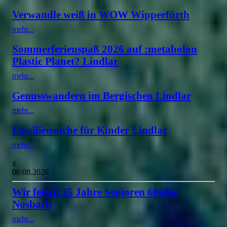
Verwandle weiß in WOW Wipperfürth
mehr...
Sommerferienspaß 2026 auf :metabolon
Plastic Planet? Lindlar
mehr...
Genusswandern im Bergischen Lindlar
mehr...
Fossiliensuche für Kinder Lindlar
mehr...
x
06.08.2026
Wir feiern 25 Jahre Senioren 60plus
Nosbach
mehr...