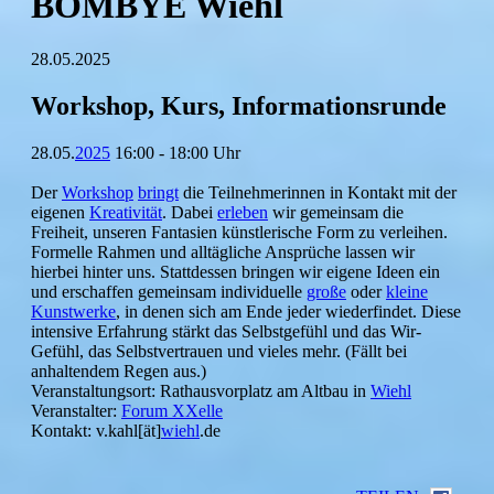
BOMBYE Wiehl
28.05.2025
Workshop, Kurs, Informationsrunde
28.05.
2025
16:00 - 18:00 Uhr
Der
Workshop
bringt
die Teilnehmerinnen in Kontakt mit der
eigenen
Kreativität
. Dabei
erleben
wir gemeinsam die
Freiheit, unseren Fantasien künstlerische Form zu verleihen.
Formelle Rahmen und alltägliche Ansprüche lassen wir
hierbei hinter uns. Stattdessen bringen wir eigene Ideen ein
und erschaffen gemeinsam individuelle
große
oder
kleine
Kunstwerke
, in denen sich am Ende jeder wiederfindet. Diese
intensive Erfahrung stärkt das Selbstgefühl und das Wir-
Gefühl, das Selbstvertrauen und vieles mehr. (Fällt bei
anhaltendem Regen aus.)
Veranstaltungsort: Rathausvorplatz am Altbau in
Wiehl
Veranstalter:
Forum XXelle
Kontakt: v.kahl[ät]
wiehl
.de