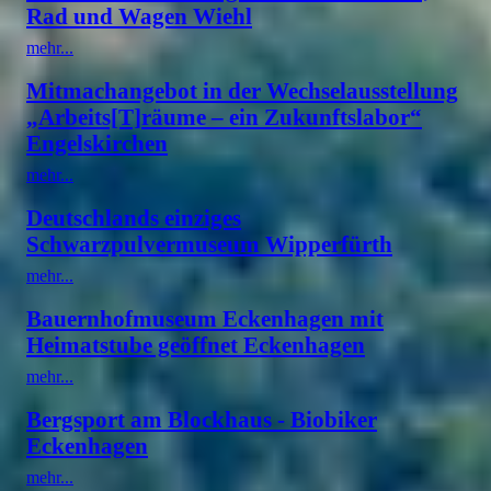
Rad und Wagen Wiehl
mehr...
Mitmachangebot in der Wechselausstellung
„Arbeits[T]räume – ein Zukunftslabor“
Engelskirchen
mehr...
Deutschlands einziges
Schwarzpulvermuseum Wipperfürth
mehr...
Bauernhofmuseum Eckenhagen mit
Heimatstube geöffnet Eckenhagen
mehr...
Bergsport am Blockhaus - Biobiker
Eckenhagen
mehr...