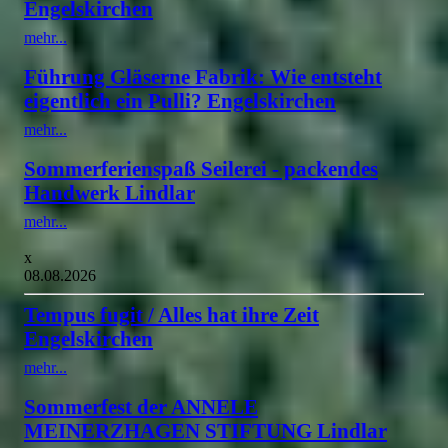
Engelskirchen
mehr...
Führung Gläserne Fabrik: Wie entsteht
eigentlich ein Pulli? Engelskirchen
mehr...
Sommerferienspaß Seilerei - packendes
Handwerk Lindlar
mehr...
x
08.08.2026
Tempus fugit / Alles hat ihre Zeit
Engelskirchen
mehr...
Sommerfest der ANNELE
MEINERZHAGEN STIFTUNG Lindlar