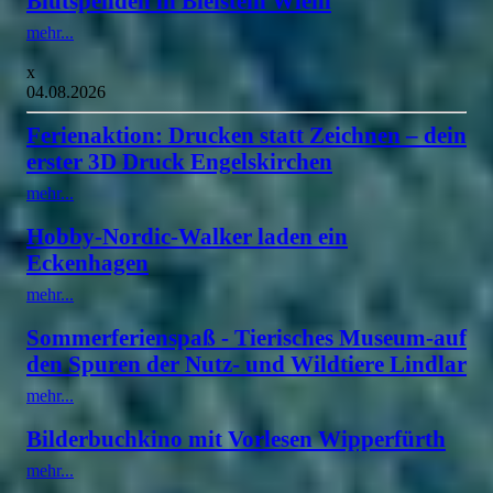
Blutspenden in Bielstein Wiehl
mehr...
x
04.08.2026
Ferienaktion: Drucken statt Zeichnen – dein
erster 3D Druck Engelskirchen
mehr...
Hobby-Nordic-Walker laden ein
Eckenhagen
mehr...
Sommerferienspaß - Tierisches Museum-auf
den Spuren der Nutz- und Wildtiere Lindlar
mehr...
Bilderbuchkino mit Vorlesen Wipperfürth
mehr...