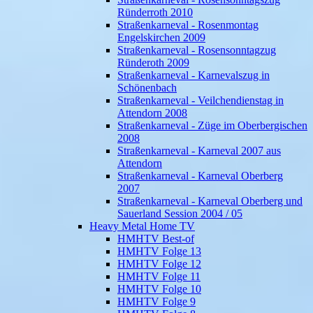
Ründerroth 2010
Straßenkarneval - Rosenmontag
Engelskirchen 2009
Straßenkarneval - Rosensonntagzug
Ründeroth 2009
Straßenkarneval - Karnevalszug in
Schönenbach
Straßenkarneval - Veilchendienstag in
Attendorn 2008
Straßenkarneval - Züge im Oberbergischen
2008
Straßenkarneval - Karneval 2007 aus
Attendorn
Straßenkarneval - Karneval Oberberg
2007
Straßenkarneval - Karneval Oberberg und
Sauerland Session 2004 / 05
Heavy Metal Home TV
HMHTV Best-of
HMHTV Folge 13
HMHTV Folge 12
HMHTV Folge 11
HMHTV Folge 10
HMHTV Folge 9