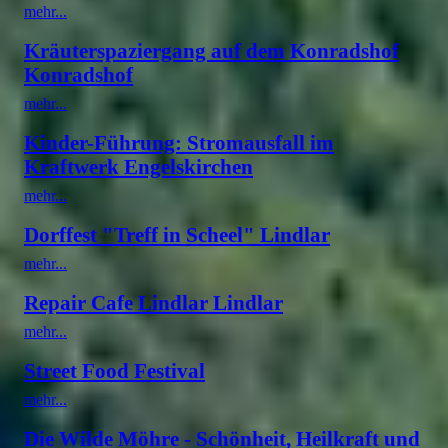
mehr...
Kräuterspaziergang auf dem Konradshof
Konradshof
mehr...
Kinder-Führung: Stromausfall im
Kraftwerk Engelskirchen
mehr...
Dorffest "Treff in Scheel" Lindlar
mehr...
Repair Cafe Lindlar Lindlar
mehr...
Street Food Festival
mehr...
Die Wilde Möhre - Schönheit, Heilkraft und