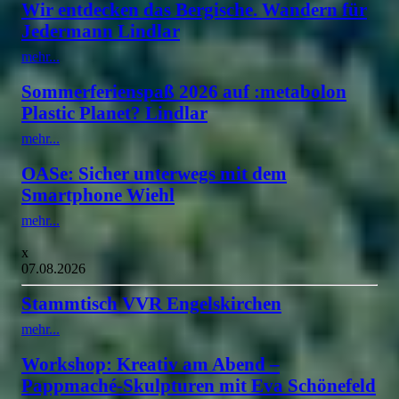
Wir entdecken das Bergische. Wandern für
Jedermann Lindlar
mehr...
Sommerferienspaß 2026 auf :metabolon
Plastic Planet? Lindlar
mehr...
OASe: Sicher unterwegs mit dem
Smartphone Wiehl
mehr...
x
07.08.2026
Stammtisch VVR Engelskirchen
mehr...
Workshop: Kreativ am Abend –
Pappmaché-Skulpturen mit Eva Schönefeld