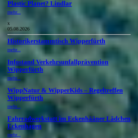
Plastic Planet? Lindlar
mehr...
x
05.08.2026
Historikerstammtisch Wipperfürth
mehr...
Infostand Verkehrsunfallprävention
Wipperfürth
mehr...
WippNatur & WipperKids – Regeltreffen
Wipperfürth
mehr...
Fahrradwerkstatt im Eckenhääner Lädchen
Eckenhagen
mehr...