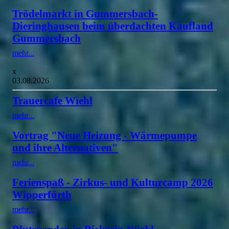
Trödelmarkt in Gummersbach-
Dieringhausen beim überdachten Kaufland
Gummersbach
mehr...
x
03.08.2026
Trauercafe Wiehl
mehr...
Vortrag "Neue Heizung - Wärmepumpe
und ihre Alternativen"
mehr...
Ferienspaß - Zirkus- und Kulturcamp 2026
Wipperfürth
mehr...