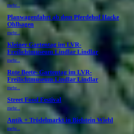
mehr...
Planwagenfahrt ab dem Pferdehof Hacke
Ohlhagen
mehr...
Kleiner Gartentag im LVR-
Freilichtmuseum Lindlar Lindlar
mehr...
Rote Beete- Gartentag im LVR-
Freilichtmuseum Lindlar Lindlar
mehr...
Street Food Festival
mehr...
Antik + Trödelmarkt in Bielstein Wiehl
mehr...