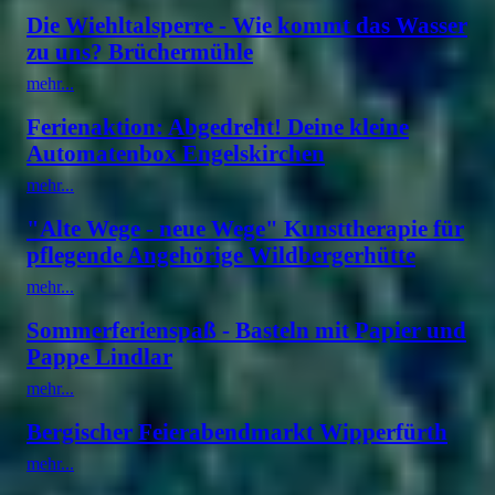
Die Wiehltalsperre - Wie kommt das Wasser
zu uns? Brüchermühle
mehr...
Ferienaktion: Abgedreht! Deine kleine
Automatenbox Engelskirchen
mehr...
"Alte Wege - neue Wege" Kunsttherapie für
pflegende Angehörige Wildbergerhütte
mehr...
Sommerferienspaß - Basteln mit Papier und
Pappe Lindlar
mehr...
Bergischer Feierabendmarkt Wipperfürth
mehr...