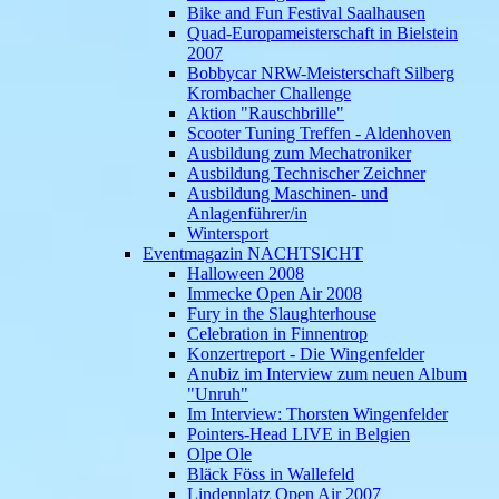
Bike and Fun Festival Saalhausen
Quad-Europameisterschaft in Bielstein
2007
Bobbycar NRW-Meisterschaft Silberg
Krombacher Challenge
Aktion "Rauschbrille"
Scooter Tuning Treffen - Aldenhoven
Ausbildung zum Mechatroniker
Ausbildung Technischer Zeichner
Ausbildung Maschinen- und
Anlagenführer/in
Wintersport
Eventmagazin NACHTSICHT
Halloween 2008
Immecke Open Air 2008
Fury in the Slaughterhouse
Celebration in Finnentrop
Konzertreport - Die Wingenfelder
Anubiz im Interview zum neuen Album
"Unruh"
Im Interview: Thorsten Wingenfelder
Pointers-Head LIVE in Belgien
Olpe Ole
Bläck Föss in Wallefeld
Lindenplatz Open Air 2007