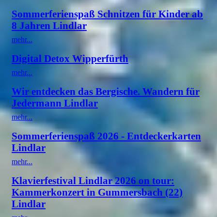
Sommerferienspaß Schnitzen für Kinder ab
8 Jahren Lindlar
mehr...
Digital Detox Wipperfürth
mehr...
Wir entdecken das Bergische. Wandern für
Jedermann Lindlar
mehr...
Sommerferienspaß 2026 - Entdeckerkarten
Lindlar
mehr...
Klavierfestival Lindlar 2026 on tour:
Kammerkonzert in Gummersbach (22)
Lindlar