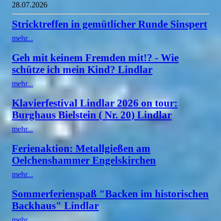
28.07.2026
Stricktreffen in gemütlicher Runde Sinspert
mehr...
Geh mit keinem Fremden mit!? - Wie
schütze ich mein Kind? Lindlar
mehr...
Klavierfestival Lindlar 2026 on tour:
Burghaus Bielstein ( Nr. 20) Lindlar
mehr...
Ferienaktion: Metallgießen am
Oelchenshammer Engelskirchen
mehr...
Sommerferienspaß "Backen im historischen
Backhaus" Lindlar
mehr...