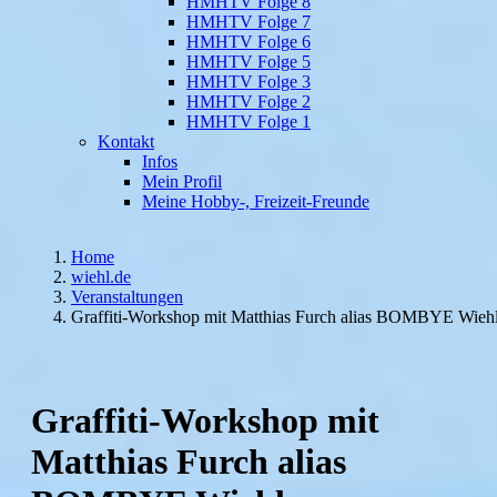
HMHTV Folge 8
HMHTV Folge 7
HMHTV Folge 6
HMHTV Folge 5
HMHTV Folge 3
HMHTV Folge 2
HMHTV Folge 1
Kontakt
Infos
Mein Profil
Meine Hobby-, Freizeit-Freunde
Home
wiehl.de
Veranstaltungen
Graffiti-Workshop mit Matthias Furch alias BOMBYE Wieh
Graffiti-Workshop mit
Matthias Furch alias