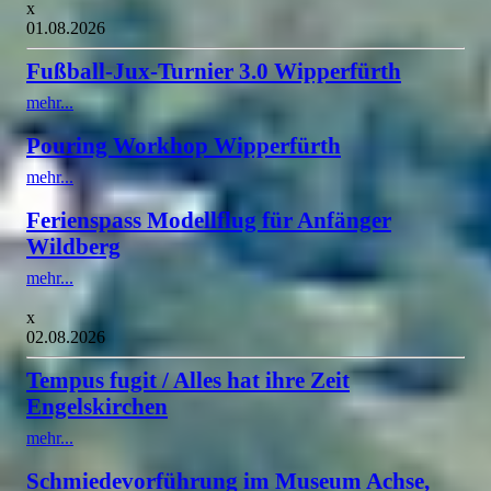
x
01.08.2026
Fußball-Jux-Turnier 3.0 Wipperfürth
mehr...
Pouring Workhop Wipperfürth
mehr...
Ferienspass Modellflug für Anfänger
Wildberg
mehr...
x
02.08.2026
Tempus fugit / Alles hat ihre Zeit
Engelskirchen
mehr...
Schmiedevorführung im Museum Achse,