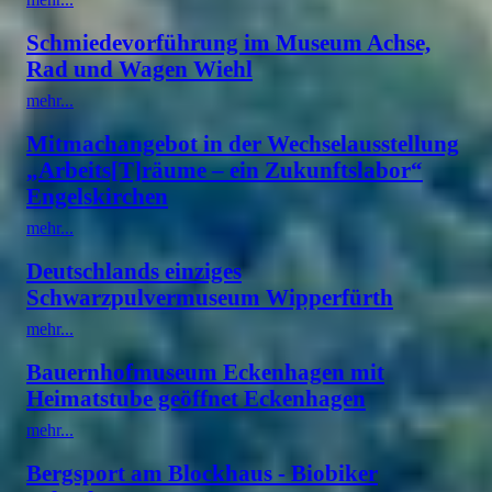
Schmiedevorführung im Museum Achse,
Rad und Wagen Wiehl
mehr...
Mitmachangebot in der Wechselausstellung
„Arbeits[T]räume – ein Zukunftslabor“
Engelskirchen
mehr...
Deutschlands einziges
Schwarzpulvermuseum Wipperfürth
mehr...
Bauernhofmuseum Eckenhagen mit
Heimatstube geöffnet Eckenhagen
mehr...
Bergsport am Blockhaus - Biobiker