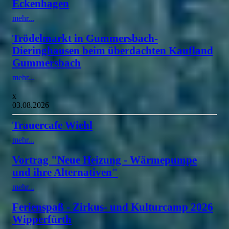
Eckenhagen
mehr...
Trödelmarkt in Gummersbach-
Dieringhausen beim überdachten Kaufland
Gummersbach
mehr...
x
03.08.2026
Trauercafe Wiehl
mehr...
Vortrag "Neue Heizung - Wärmepumpe
und ihre Alternativen"
mehr...
Ferienspaß - Zirkus- und Kulturcamp 2026
Wipperfürth