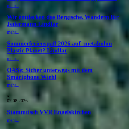
mehr...
Wir entdecken das Bergische. Wandern für
Jedermann Lindlar
mehr...
Sommerferienspaß 2026 auf :metabolon
Plastic Planet? Lindlar
mehr...
OASe: Sicher unterwegs mit dem
Smartphone Wiehl
mehr...
x
07.08.2026
Stammtisch VVR Engelskirchen
mehr...