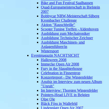
Bike and Fun Festival Saalhausen
Quad-Europameisterschaft in Bielstein
2007
Bobbycar NRW-Meisterschaft Silberg
Krombacher Challenge
Aktion "Rauschbrille"
Scooter Tuning Treffen - Aldenhoven
Ausbildung zum Mechatroniker
Ausbildung Technischer Zeichner
Ausbildung Maschinen- und
Anlagenführer/in
Wintersport
Eventmagazin NACHTSICHT
Halloween 2008
Immecke Open Air 2008
Fury in the Slaughterhouse
Celebration in Finnentrop
Konzertreport - Die Wingenfelder
Anubiz im Interview zum neuen Album
"Unruh"
Im Interview: Thorsten Wingenfelder
Pointers-Head LIVE in Belgien
Olpe Ole
Bläck Föss in Wallefeld
Lindenplatz Open Air 2007