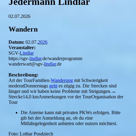
Jedermann Lindlar
02.07.2026
Wandern
Datum:
02.07.
2026
Veranstalter:
SGV-
Lindlar
https://sgv-
lindlar
.de/wanderprogramm
wanderwart@sgv-
lindlar
.de
Beschreibung:
Art der TourFamilien-
Wanderung
mit Schwierigkeit
moderatDonnerstags
geht
es zügig zu. Die Strecken sind
länger und wir haben keine Probleme mit Steigungen.↔︎
Strecke14,0 kmAnmerkungen vor der TourOrganisation der
Tour
Die Anreise kann mit privaten PKWs erfolgen. Bitte
gib bei der Anmeldung an, ob du eine
Mitfahrgelegenheit anbieten oder nutzen möchtest.
Foto: Lothar Posdziech