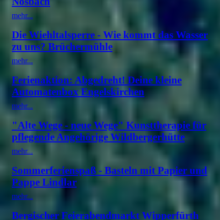
Nosbach
mehr...
Die Wiehltalsperre - Wie kommt das Wasser
zu uns? Brüchermühle
mehr...
Ferienaktion: Abgedreht! Deine kleine
Automatenbox Engelskirchen
mehr...
"Alte Wege - neue Wege" Kunsttherapie für
pflegende Angehörige Wildbergerhütte
mehr...
Sommerferienspaß - Basteln mit Papier und
Pappe Lindlar
mehr...
Bergischer Feierabendmarkt Wipperfürth