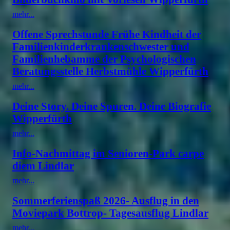
mehr...
Offene Sprechstunde Frühe Kindheit der
Familienkinderkrankenschwester und
Familienhebamme der Psychologischen
Beratungsstelle Herbstmühle Wipperfürth
mehr...
Deine Story. Deine Spuren. Deine Biografie
Wipperfürth
mehr...
Info-Nachmittag im Senioren-Park carpe
diem Lindlar
mehr...
Sommerferienspaß 2026- Ausflug in den
Moviepark Bottrop- Tagesausflug Lindlar
mehr...