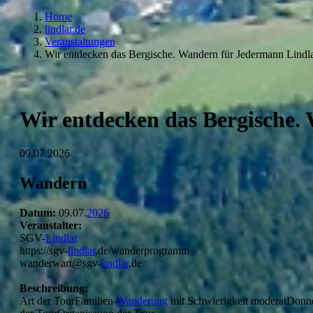
Home
lindlar.de
Veranstaltungen
Wir entdecken das Bergische. Wandern für Jedermann Lindl
Wir entdecken das Bergische.
09.07.2026
Wandern
Datum:
09.07.
2026
Veranstalter:
SGV-
Lindlar
https://sgv-
lindlar
.de/wanderprogramm
wanderwart@sgv-
lindlar
.de
Beschreibung:
Art der TourFamilien-
Wanderung
mit Schwierigkeit moderatDonn