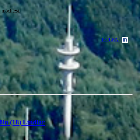
 möchtest.
TEILEN
öln (18) Lindlar