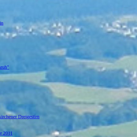
in
nruh"
irchener Dreigestirn
er 2011