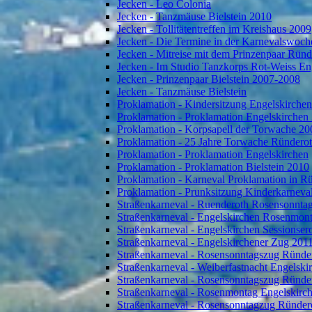
Jecken - Leo Colonia
Jecken - Tanzmäuse Bielstein 2010
Jecken - Tollitätentreffen im Kreishaus 2009
Jecken - Die Termine in der Karnevalswoch
Jecken - Mitreise mit dem Prinzenpaar Rün
Jecken - Im Studio Tanzkorps Rot-Weiss En
Jecken - Prinzenpaar Bielstein 2007-2008
Jecken - Tanzmäuse Bielstein
Proklamation - Kindersitzung Engelskirche
Proklamation - Proklamation Engelskirchen
Proklamation - Korpsapell der Torwache 20
Proklamation - 25 Jahre Torwache Ründero
Proklamation - Proklamation Engelskirchen
Proklamation - Proklamation Bielstein 2010
Proklamation - Karneval Proklamation in R
Proklamation - Prunksitzung Kinderkarneva
Straßenkarneval - Ruenderoth Rosensonnta
Straßenkarneval - Engelskirchen Rosenmon
Straßenkarneval - Engelskirchen Sessionser
Straßenkarneval - Engelskirchener Zug 201
Straßenkarneval - Rosensonntagszug Ründe
Straßenkarneval - Weiberfastnacht Engelski
Straßenkarneval - Rosensonntagszug Ründe
Straßenkarneval - Rosenmontag Engelskirc
Straßenkarneval - Rosensonntagzug Ründer