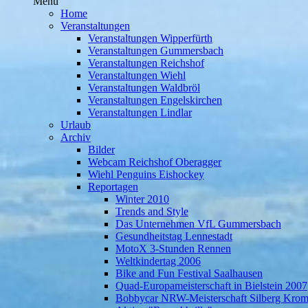
Menü
Home
Veranstaltungen
Veranstaltungen Wipperfürth
Veranstaltungen Gummersbach
Veranstaltungen Reichshof
Veranstaltungen Wiehl
Veranstaltungen Waldbröl
Veranstaltungen Engelskirchen
Veranstaltungen Lindlar
Urlaub
Archiv
Bilder
Webcam Reichshof Oberagger
Wiehl Penguins Eishockey
Reportagen
Winter 2010
Trends and Style
Das Unternehmen VfL Gummersbach
Gesundheitstag Lennestadt
MotoX 3-Stunden Rennen
Weltkindertag 2006
Bike and Fun Festival Saalhausen
Quad-Europameisterschaft in Bielstein 2007
Bobbycar NRW-Meisterschaft Silberg Krom