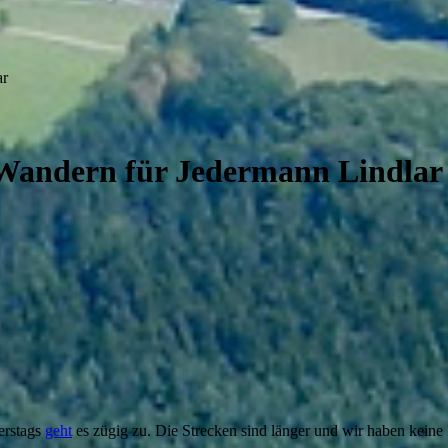
ar
 Wandern für Jedermann Lindlar
erstags
geht
es zügig zu. Die Strecken sind länger und wir haben kei