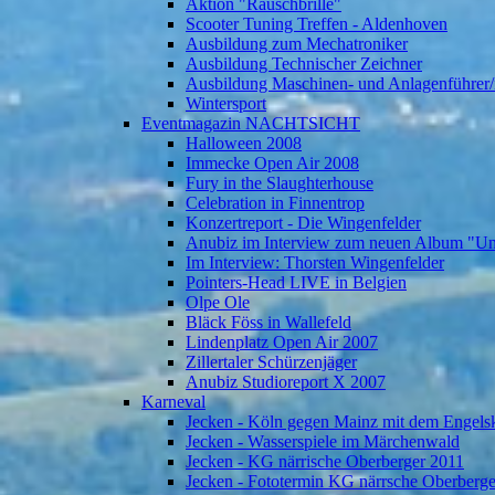
Aktion "Rauschbrille"
Scooter Tuning Treffen - Aldenhoven
Ausbildung zum Mechatroniker
Ausbildung Technischer Zeichner
Ausbildung Maschinen- und Anlagenführer/
Wintersport
Eventmagazin NACHTSICHT
Halloween 2008
Immecke Open Air 2008
Fury in the Slaughterhouse
Celebration in Finnentrop
Konzertreport - Die Wingenfelder
Anubiz im Interview zum neuen Album "U
Im Interview: Thorsten Wingenfelder
Pointers-Head LIVE in Belgien
Olpe Ole
Bläck Föss in Wallefeld
Lindenplatz Open Air 2007
Zillertaler Schürzenjäger
Anubiz Studioreport X 2007
Karneval
Jecken - Köln gegen Mainz mit dem Engelsk
Jecken - Wasserspiele im Märchenwald
Jecken - KG närrische Oberberger 2011
Jecken - Fototermin KG närrsche Oberberg