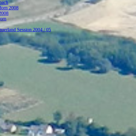
bach
ndorn 2008
 2008
dorn
auerland Session 2004 / 05