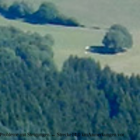
ne Probleme mit Steigungen.↔︎ Strecke14,0 kmAnmerkungen vor