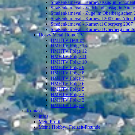
Straßenkarneval - Karnevalszug in Schönen
Straßenkarneval - Veilchendienstag in Atte
Straßenkarneval - Züge im Oberbergischen
Straßenkarneval - Karneval 2007 aus Atten
Straßenkarneval - Karneval Oberberg 2007
Straßenkarneval - Karneval Oberberg und S
Heavy Metal Home TV
HMHTV Best-of
HMHTV Folge 13
HMHTV Folge 12
HMHTV Folge 11
HMHTV Folge 10
HMHTV Folge 9
HMHTV Folge 8
HMHTV Folge 7
HMHTV Folge 6
HMHTV Folge 5
HMHTV Folge 3
HMHTV Folge 2
HMHTV Folge 1
Kontakt
Infos
Mein Profil
Meine Hobby-, Freizeit-Freunde