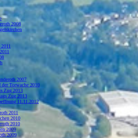
e
deroth 2008
gelskirchen
n 2011
 2011
08
th
ünderoth 2007
l der Torwache 2010
gs Zug 2013
tags Zug 2013
oeffnung 11.11.2012
1
roth 2011
rchen 2010
rroth 2010
hen 2009
oth 2009