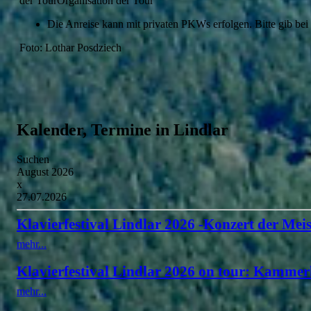
der TourOrganisation der Tour
Die Anreise kann mit privaten PKWs erfolgen. Bitte gib bei
Foto: Lothar Posdziech
Kalender, Termine in Lindlar
Suchen
August 2026
x
27.07.2026
Klavierfestival Lindlar 2026 -Konzert der Meis
mehr...
Klavierfestival Lindlar 2026 on tour: Kammer
mehr...