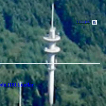
TEILEN
öln (18) Lindlar