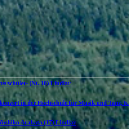
terschüler- (Nr. 18) Lindlar
konzert in der Hochschule für Musik und Tanz, K
 Yoshiko Arahata (17) Lindlar