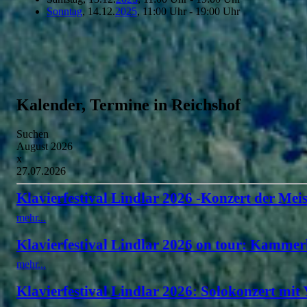
Sonntag
, 14.12.
2025
, 11:00 Uhr - 19:00 Uhr
Kalender, Termine in Reichshof
Suchen
August 2026
x
27.07.2026
Klavierfestival Lindlar 2026 -Konzert der Meis
mehr...
Klavierfestival Lindlar 2026 on tour: Kammer
mehr...
Klavierfestival Lindlar 2026: Solokonzert mit