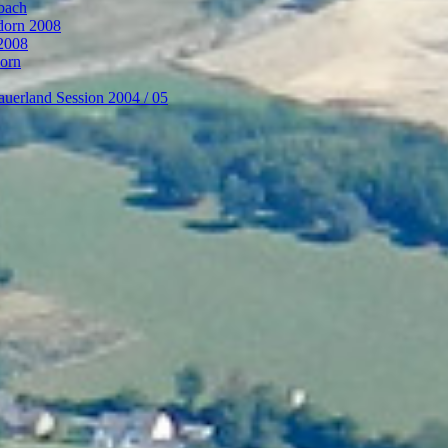
bach
ndorn 2008
 2008
dorn
auerland Session 2004 / 05