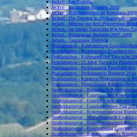
Jecken - Leo Colonia
Jecken - Tanzmäuse Bielstein 2010
Jecken - Tollitätentreffen im Kreishaus 2009
Jecken - Die Termine in der Karnevalswoch
Jecken - Mitreise mit dem Prinzenpaar Rün
Jecken - Im Studio Tanzkorps Rot-Weiss En
Jecken - Prinzenpaar Bielstein 2007-2008
Jecken - Tanzmäuse Bielstein
Proklamation - Kindersitzung Engelskirche
Proklamation - Proklamation Engelskirchen
Proklamation - Korpsapell der Torwache 20
Proklamation - 25 Jahre Torwache Ründero
Proklamation - Proklamation Engelskirchen
Proklamation - Proklamation Bielstein 2010
Proklamation - Karneval Proklamation in R
Proklamation - Prunksitzung Kinderkarneva
Straßenkarneval - Ruenderoth Rosensonnta
Straßenkarneval - Engelskirchen Rosenmon
Straßenkarneval - Engelskirchen Sessionser
Straßenkarneval - Engelskirchener Zug 201
Straßenkarneval - Rosensonntagszug Ründe
Straßenkarneval - Weiberfastnacht Engelski
Straßenkarneval - Rosensonntagszug Ründe
Straßenkarneval - Rosenmontag Engelskirc
Straßenkarneval - Rosensonntagzug Ründer