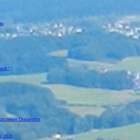
in
nruh"
irchener Dreigestirn
er 2011