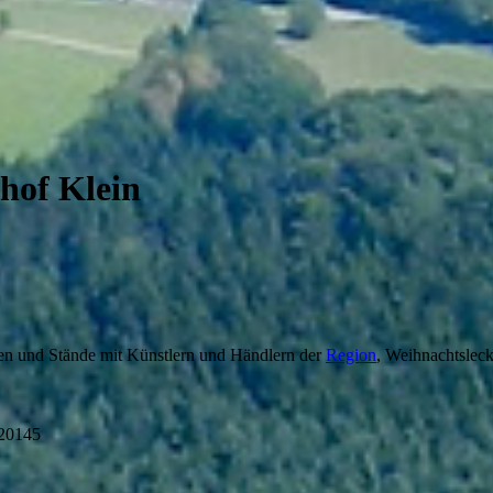
hof Klein
ten und Stände mit Künstlern und Händlern der
Region
, Weihnachtsleck
120145