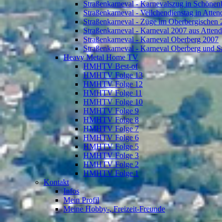
Straßenkarneval - Karnevalszug in Schönen
Straßenkarneval - Veilchendienstag in Atte
Straßenkarneval - Züge im Oberbergischen
Straßenkarneval - Karneval 2007 aus Atten
Straßenkarneval - Karneval Oberberg 2007
Straßenkarneval - Karneval Oberberg und S
Heavy Metal Home TV
HMHTV Best-of
HMHTV Folge 13
HMHTV Folge 12
HMHTV Folge 11
HMHTV Folge 10
HMHTV Folge 9
HMHTV Folge 8
HMHTV Folge 7
HMHTV Folge 6
HMHTV Folge 5
HMHTV Folge 3
HMHTV Folge 2
HMHTV Folge 1
Kontakt
Infos
Mein Profil
Meine Hobby-, Freizeit-Freunde