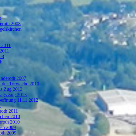
e
deroth 2008
gelskirchen
n 2011
 2011
08
th
ünderoth 2007
l der Torwache 2010
gs Zug 2013
tags Zug 2013
oeffnung 11.11.2012
1
roth 2011
rchen 2010
rroth 2010
hen 2009
oth 2009