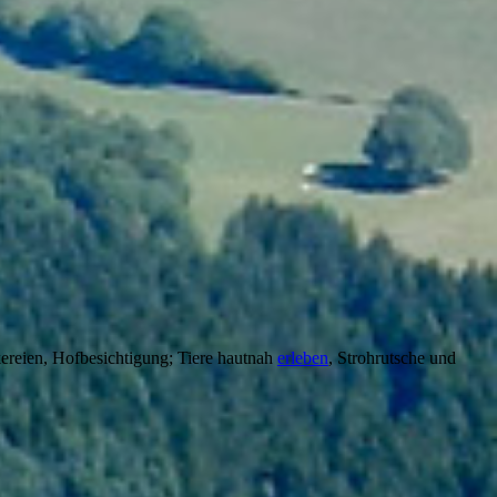
ereien, Hofbesichtigung; Tiere hautnah
erleben
, Strohrutsche und