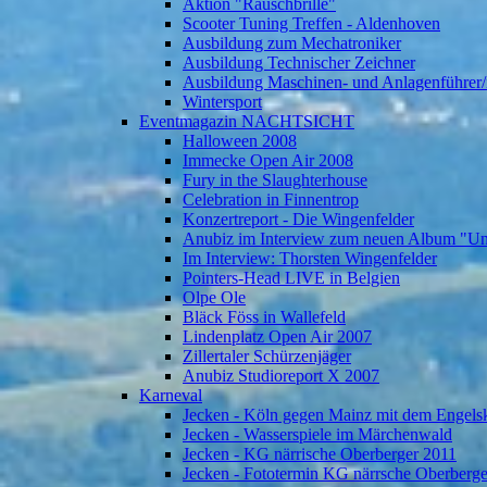
Aktion "Rauschbrille"
Scooter Tuning Treffen - Aldenhoven
Ausbildung zum Mechatroniker
Ausbildung Technischer Zeichner
Ausbildung Maschinen- und Anlagenführer/
Wintersport
Eventmagazin NACHTSICHT
Halloween 2008
Immecke Open Air 2008
Fury in the Slaughterhouse
Celebration in Finnentrop
Konzertreport - Die Wingenfelder
Anubiz im Interview zum neuen Album "U
Im Interview: Thorsten Wingenfelder
Pointers-Head LIVE in Belgien
Olpe Ole
Bläck Föss in Wallefeld
Lindenplatz Open Air 2007
Zillertaler Schürzenjäger
Anubiz Studioreport X 2007
Karneval
Jecken - Köln gegen Mainz mit dem Engelsk
Jecken - Wasserspiele im Märchenwald
Jecken - KG närrische Oberberger 2011
Jecken - Fototermin KG närrsche Oberberg