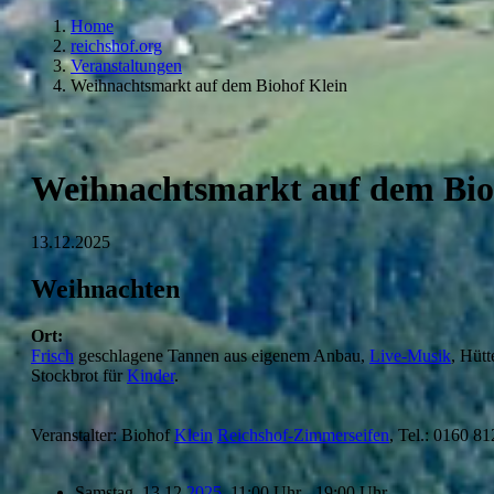
Home
reichshof.org
Veranstaltungen
Weihnachtsmarkt auf dem Biohof Klein
Weihnachtsmarkt auf dem Bio
13.12.2025
Weihnachten
Ort:
Frisch
geschlagene Tannen aus eigenem Anbau,
Live-
Musik
, Hüt
Stockbrot für
Kinder
.
Veranstalter: Biohof
Klein
Reichshof-Zimmerseifen
, Tel.: 0160 8
Samstag, 13.12.
2025
, 11:00 Uhr - 19:00 Uhr