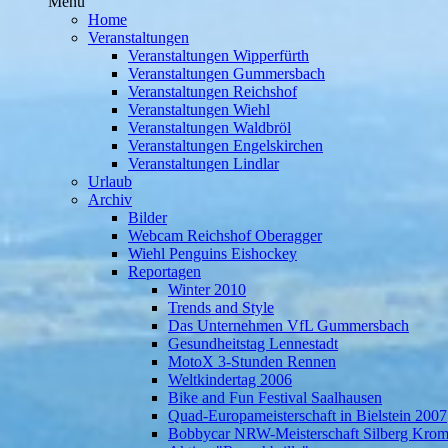
Menü
Home
Veranstaltungen
Veranstaltungen Wipperfürth
Veranstaltungen Gummersbach
Veranstaltungen Reichshof
Veranstaltungen Wiehl
Veranstaltungen Waldbröl
Veranstaltungen Engelskirchen
Veranstaltungen Lindlar
Urlaub
Archiv
Bilder
Webcam Reichshof Oberagger
Wiehl Penguins Eishockey
Reportagen
Winter 2010
Trends and Style
Das Unternehmen VfL Gummersbach
Gesundheitstag Lennestadt
MotoX 3-Stunden Rennen
Weltkindertag 2006
Bike and Fun Festival Saalhausen
Quad-Europameisterschaft in Bielstein 2007
Bobbycar NRW-Meisterschaft Silberg Krom