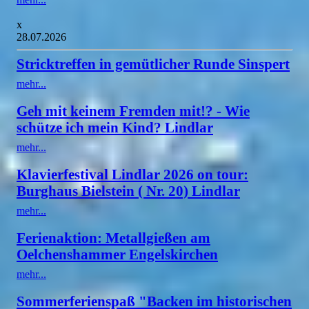
x
28.07.2026
Stricktreffen in gemütlicher Runde Sinspert
mehr...
Geh mit keinem Fremden mit!? - Wie
schütze ich mein Kind? Lindlar
mehr...
Klavierfestival Lindlar 2026 on tour:
Burghaus Bielstein ( Nr. 20) Lindlar
mehr...
Ferienaktion: Metallgießen am
Oelchenshammer Engelskirchen
mehr...
Sommerferienspaß "Backen im historischen