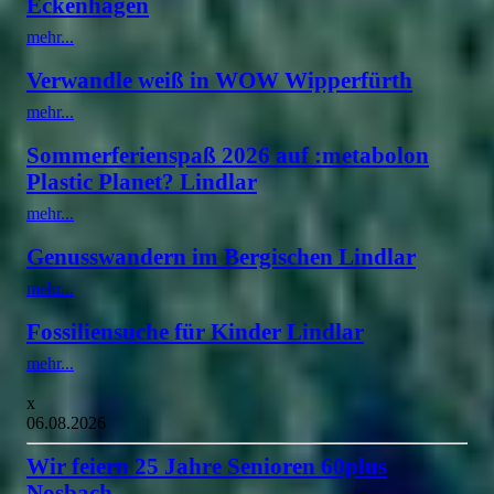
Eckenhagen
mehr...
Verwandle weiß in WOW Wipperfürth
mehr...
Sommerferienspaß 2026 auf :metabolon
Plastic Planet? Lindlar
mehr...
Genusswandern im Bergischen Lindlar
mehr...
Fossiliensuche für Kinder Lindlar
mehr...
x
06.08.2026
Wir feiern 25 Jahre Senioren 60plus
Nosbach