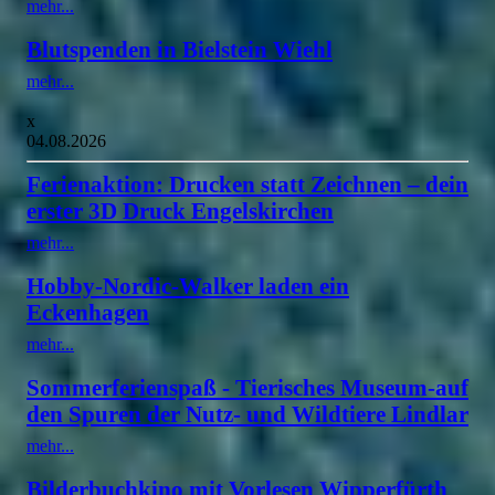
mehr...
Blutspenden in Bielstein Wiehl
mehr...
x
04.08.2026
Ferienaktion: Drucken statt Zeichnen – dein
erster 3D Druck Engelskirchen
mehr...
Hobby-Nordic-Walker laden ein
Eckenhagen
mehr...
Sommerferienspaß - Tierisches Museum-auf
den Spuren der Nutz- und Wildtiere Lindlar
mehr...
Bilderbuchkino mit Vorlesen Wipperfürth