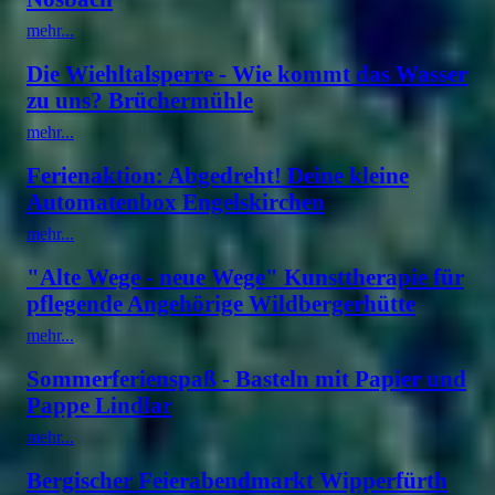
mehr...
Die Wiehltalsperre - Wie kommt das Wasser
zu uns? Brüchermühle
mehr...
Ferienaktion: Abgedreht! Deine kleine
Automatenbox Engelskirchen
mehr...
"Alte Wege - neue Wege" Kunsttherapie für
pflegende Angehörige Wildbergerhütte
mehr...
Sommerferienspaß - Basteln mit Papier und
Pappe Lindlar
mehr...
Bergischer Feierabendmarkt Wipperfürth