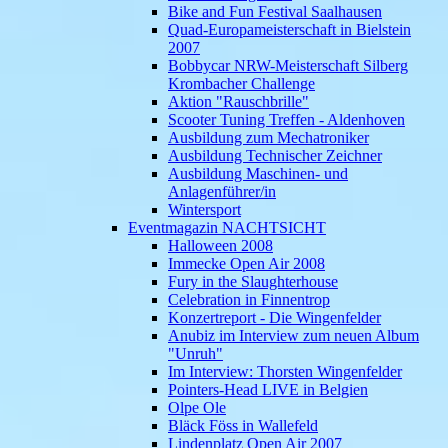
Bike and Fun Festival Saalhausen
Quad-Europameisterschaft in Bielstein
2007
Bobbycar NRW-Meisterschaft Silberg
Krombacher Challenge
Aktion "Rauschbrille"
Scooter Tuning Treffen - Aldenhoven
Ausbildung zum Mechatroniker
Ausbildung Technischer Zeichner
Ausbildung Maschinen- und
Anlagenführer/in
Wintersport
Eventmagazin NACHTSICHT
Halloween 2008
Immecke Open Air 2008
Fury in the Slaughterhouse
Celebration in Finnentrop
Konzertreport - Die Wingenfelder
Anubiz im Interview zum neuen Album
"Unruh"
Im Interview: Thorsten Wingenfelder
Pointers-Head LIVE in Belgien
Olpe Ole
Bläck Föss in Wallefeld
Lindenplatz Open Air 2007