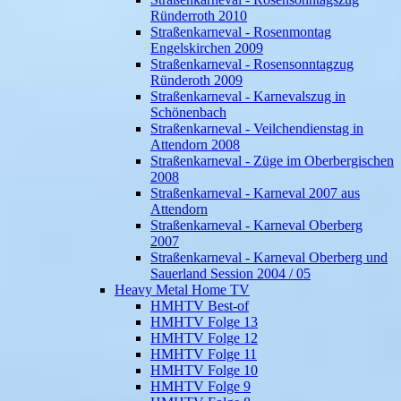
Ründerroth 2010
Straßenkarneval - Rosenmontag
Engelskirchen 2009
Straßenkarneval - Rosensonntagzug
Ründeroth 2009
Straßenkarneval - Karnevalszug in
Schönenbach
Straßenkarneval - Veilchendienstag in
Attendorn 2008
Straßenkarneval - Züge im Oberbergischen
2008
Straßenkarneval - Karneval 2007 aus
Attendorn
Straßenkarneval - Karneval Oberberg
2007
Straßenkarneval - Karneval Oberberg und
Sauerland Session 2004 / 05
Heavy Metal Home TV
HMHTV Best-of
HMHTV Folge 13
HMHTV Folge 12
HMHTV Folge 11
HMHTV Folge 10
HMHTV Folge 9