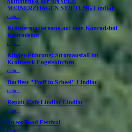
Sommerfest der ANNELE
MEINERZHAGEN STIFTUNG Lindlar
mehr...
Kräuterspaziergang auf dem Konradshof
Konradshof
mehr...
Kinder-Führung: Stromausfall im
Kraftwerk Engelskirchen
mehr...
Dorffest "Treff in Scheel" Lindlar
mehr...
Repair Cafe Lindlar Lindlar
mehr...
Street Food Festival
mehr...