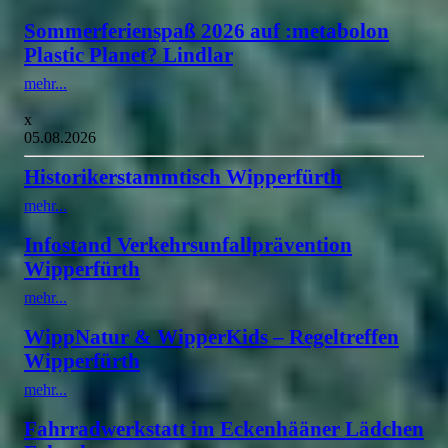
Sommerferienspaß 2026 auf :metabolon
Plastic Planet? Lindlar
mehr...
x
05.08.2026
Historikerstammtisch Wipperfürth
mehr...
Infostand Verkehrsunfallprävention
Wipperfürth
mehr...
WippNatur & WipperKids – Regeltreffen
Wipperfürth
mehr...
Fahrradwerkstatt im Eckenhääner Lädchen