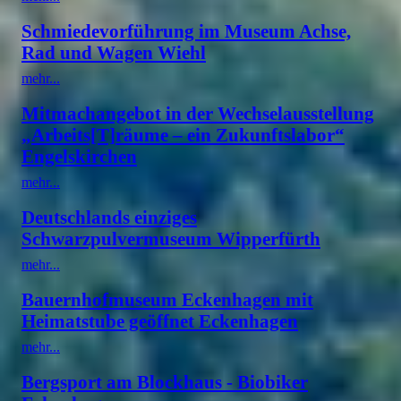
Schmiedevorführung im Museum Achse,
Rad und Wagen Wiehl
mehr...
Mitmachangebot in der Wechselausstellung
„Arbeits[T]räume – ein Zukunftslabor“
Engelskirchen
mehr...
Deutschlands einziges
Schwarzpulvermuseum Wipperfürth
mehr...
Bauernhofmuseum Eckenhagen mit
Heimatstube geöffnet Eckenhagen
mehr...
Bergsport am Blockhaus - Biobiker