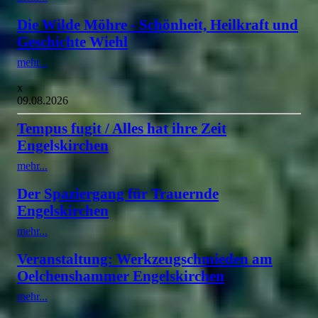
Die Wilde Möhre - Schönheit, Heilkraft und
Geschichte Wiehl
mehr...
x
09.08.2026
Tempus fugit / Alles hat ihre Zeit
Engelskirchen
mehr...
Der Spaziergang für Trauernde
Engelskirchen
mehr...
Veranstaltung: Werkzeugschmieden am
Oelchenshammer Engelskirchen
mehr...