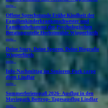
mehr...
Offene Sprechstunde Frühe Kindheit der
Familienkinderkrankenschwester und
Familienhebamme der Psychologischen
Beratungsstelle Herbstmühle Wipperfürth
mehr...
Deine Story. Deine Spuren. Deine Biografie
Wipperfürth
mehr...
Info-Nachmittag im Senioren-Park carpe
diem Lindlar
mehr...
Sommerferienspaß 2026- Ausflug in den
Moviepark Bottrop- Tagesausflug Lindlar
mehr...