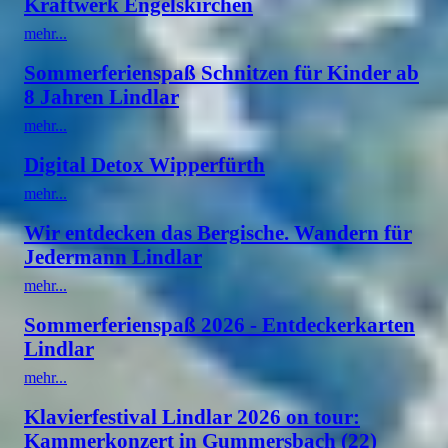
Kraftwerk Engelskirchen
mehr...
Sommerferienspaß Schnitzen für Kinder ab
8 Jahren Lindlar
mehr...
Digital Detox Wipperfürth
mehr...
Wir entdecken das Bergische. Wandern für
Jedermann Lindlar
mehr...
Sommerferienspaß 2026 - Entdeckerkarten
Lindlar
mehr...
Klavierfestival Lindlar 2026 on tour:
Kammerkonzert in Gummersbach (22)