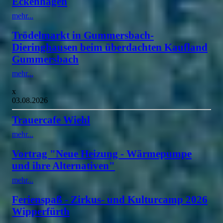
Eckenhagen
mehr...
Trödelmarkt in Gummersbach-
Dieringhausen beim überdachten Kaufland
Gummersbach
mehr...
x
03.08.2026
Trauercafe Wiehl
mehr...
Vortrag "Neue Heizung - Wärmepumpe
und ihre Alternativen"
mehr...
Ferienspaß - Zirkus- und Kulturcamp 2026
Wipperfürth