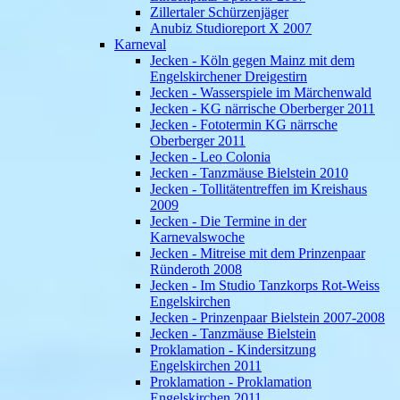
Zillertaler Schürzenjäger
Anubiz Studioreport X 2007
Karneval
Jecken - Köln gegen Mainz mit dem
Engelskirchener Dreigestirn
Jecken - Wasserspiele im Märchenwald
Jecken - KG närrische Oberberger 2011
Jecken - Fototermin KG närrsche
Oberberger 2011
Jecken - Leo Colonia
Jecken - Tanzmäuse Bielstein 2010
Jecken - Tollitätentreffen im Kreishaus
2009
Jecken - Die Termine in der
Karnevalswoche
Jecken - Mitreise mit dem Prinzenpaar
Ründeroth 2008
Jecken - Im Studio Tanzkorps Rot-Weiss
Engelskirchen
Jecken - Prinzenpaar Bielstein 2007-2008
Jecken - Tanzmäuse Bielstein
Proklamation - Kindersitzung
Engelskirchen 2011
Proklamation - Proklamation
Engelskirchen 2011