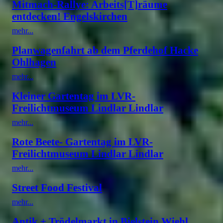
Mitmach-Rallye: Arbeits[T]räume
entdecken! Engelskirchen
mehr...
Planwagenfahrt ab dem Pferdehof Hacke
Ohlhagen
mehr...
Kleiner Gartentag im LVR-
Freilichtmuseum Lindlar Lindlar
mehr...
Rote Beete- Gartentag im LVR-
Freilichtmuseum Lindlar Lindlar
mehr...
Street Food Festival
mehr...
Antik + Trödelmarkt in Bielstein Wiehl