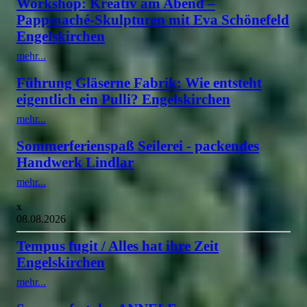
Workshop: Kreativ am Abend –
Pappmaché-Skulpturen mit Eva Schönefeld
Engelskirchen
mehr...
Führung Gläserne Fabrik: Wie entsteht
eigentlich ein Pulli? Engelskirchen
mehr...
Sommerferienspaß Seilerei - packendes
Handwerk Lindlar
mehr...
x
08.08.2026
Tempus fugit / Alles hat ihre Zeit
Engelskirchen
mehr...