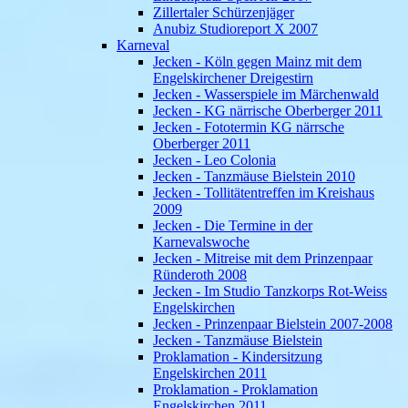
Zillertaler Schürzenjäger
Anubiz Studioreport X 2007
Karneval
Jecken - Köln gegen Mainz mit dem
Engelskirchener Dreigestirn
Jecken - Wasserspiele im Märchenwald
Jecken - KG närrische Oberberger 2011
Jecken - Fototermin KG närrsche
Oberberger 2011
Jecken - Leo Colonia
Jecken - Tanzmäuse Bielstein 2010
Jecken - Tollitätentreffen im Kreishaus
2009
Jecken - Die Termine in der
Karnevalswoche
Jecken - Mitreise mit dem Prinzenpaar
Ründeroth 2008
Jecken - Im Studio Tanzkorps Rot-Weiss
Engelskirchen
Jecken - Prinzenpaar Bielstein 2007-2008
Jecken - Tanzmäuse Bielstein
Proklamation - Kindersitzung
Engelskirchen 2011
Proklamation - Proklamation
Engelskirchen 2011