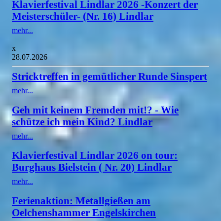
Klavierfestival Lindlar 2026 -Konzert der
Meisterschüler- (Nr. 16) Lindlar
mehr...
x
28.07.2026
Stricktreffen in gemütlicher Runde Sinspert
mehr...
Geh mit keinem Fremden mit!? - Wie
schütze ich mein Kind? Lindlar
mehr...
Klavierfestival Lindlar 2026 on tour:
Burghaus Bielstein ( Nr. 20) Lindlar
mehr...
Ferienaktion: Metallgießen am
Oelchenshammer Engelskirchen