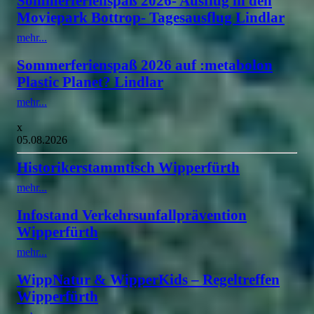
Sommerferienspaß 2026- Ausflug in den
Moviepark Bottrop- Tagesausflug Lindlar
mehr...
Sommerferienspaß 2026 auf :metabolon
Plastic Planet? Lindlar
mehr...
x
05.08.2026
Historikerstammtisch Wipperfürth
mehr...
Infostand Verkehrsunfallprävention
Wipperfürth
mehr...
WippNatur & WipperKids – Regeltreffen
Wipperfürth