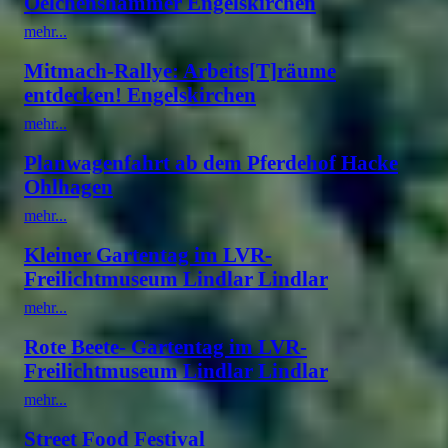
Oelchenshammer Engelskirchen
mehr...
Mitmach-Rallye: Arbeits[T]räume
entdecken! Engelskirchen
mehr...
Planwagenfahrt ab dem Pferdehof Hacke
Ohlhagen
mehr...
Kleiner Gartentag im LVR-
Freilichtmuseum Lindlar Lindlar
mehr...
Rote Beete- Gartentag im LVR-
Freilichtmuseum Lindlar Lindlar
mehr...
Street Food Festival