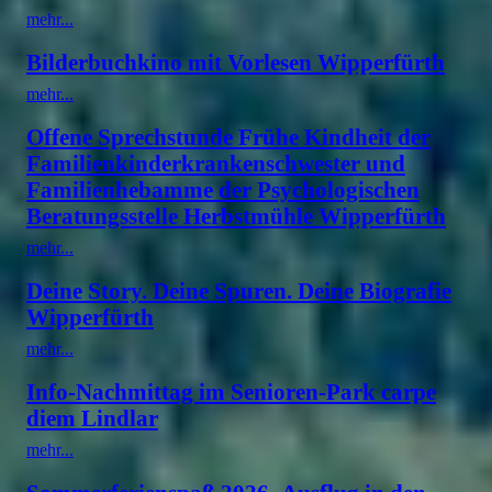
mehr...
Bilderbuchkino mit Vorlesen Wipperfürth
mehr...
Offene Sprechstunde Frühe Kindheit der
Familienkinderkrankenschwester und
Familienhebamme der Psychologischen
Beratungsstelle Herbstmühle Wipperfürth
mehr...
Deine Story. Deine Spuren. Deine Biografie
Wipperfürth
mehr...
Info-Nachmittag im Senioren-Park carpe
diem Lindlar
mehr...