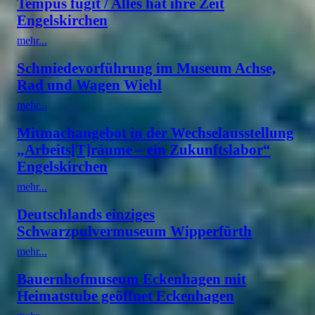
Tempus fugit / Alles hat ihre Zeit
Engelskirchen
mehr...
Schmiedevorführung im Museum Achse,
Rad und Wagen Wiehl
mehr...
Mitmachangebot in der Wechselausstellung
„Arbeits[T]räume – ein Zukunftslabor“
Engelskirchen
mehr...
Deutschlands einziges
Schwarzpulvermuseum Wipperfürth
mehr...
Bauernhofmuseum Eckenhagen mit
Heimatstube geöffnet Eckenhagen