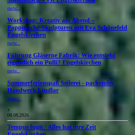
mehr...
Workshop: Kreativ am Abend –
Pappmaché-Skulpturen mit Eva Schönefeld
Engelskirchen
mehr...
Führung Gläserne Fabrik: Wie entsteht
eigentlich ein Pulli? Engelskirchen
mehr...
Sommerferienspaß Seilerei - packendes
Handwerk Lindlar
mehr...
x
08.08.2026
Tempus fugit / Alles hat ihre Zeit
Engelskirchen