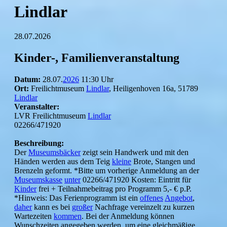
Lindlar
28.07.2026
Kinder-, Familienveranstaltung
Datum:
28.07.
2026
11:30 Uhr
Ort:
Freilichtmuseum
Lindlar
, Heiligenhoven 16a, 51789
Lindlar
Veranstalter:
LVR Freilichtmuseum
Lindlar
02266/471920
Beschreibung:
Der
Museumsbäcker
zeigt sein Handwerk und mit den
Händen werden aus dem Teig
kleine
Brote, Stangen und
Brenzeln geformt. *Bitte um vorherige Anmeldung an der
Museumskasse
unter
02266/471920 Kosten: Eintritt für
Kinder
frei + Teilnahmebeitrag pro Programm 5,- € p.P.
*Hinweis: Das Ferienprogramm ist ein
offenes
Angebot
,
daher
kann es bei
großer
Nachfrage vereinzelt zu kurzen
Wartezeiten
kommen
. Bei der Anmeldung können
Wunschzeiten angegeben werden, um eine gleichmäßige