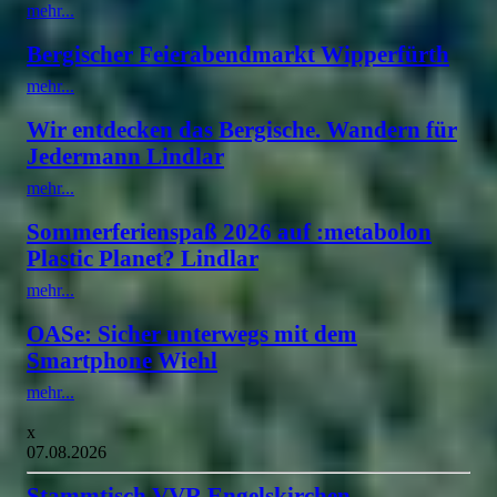
mehr...
Bergischer Feierabendmarkt Wipperfürth
mehr...
Wir entdecken das Bergische. Wandern für
Jedermann Lindlar
mehr...
Sommerferienspaß 2026 auf :metabolon
Plastic Planet? Lindlar
mehr...
OASe: Sicher unterwegs mit dem
Smartphone Wiehl
mehr...
x
07.08.2026
Stammtisch VVR Engelskirchen