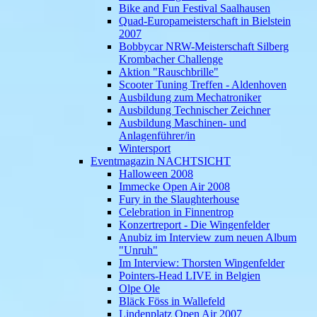
Bike and Fun Festival Saalhausen
Quad-Europameisterschaft in Bielstein
2007
Bobbycar NRW-Meisterschaft Silberg
Krombacher Challenge
Aktion "Rauschbrille"
Scooter Tuning Treffen - Aldenhoven
Ausbildung zum Mechatroniker
Ausbildung Technischer Zeichner
Ausbildung Maschinen- und
Anlagenführer/in
Wintersport
Eventmagazin NACHTSICHT
Halloween 2008
Immecke Open Air 2008
Fury in the Slaughterhouse
Celebration in Finnentrop
Konzertreport - Die Wingenfelder
Anubiz im Interview zum neuen Album
"Unruh"
Im Interview: Thorsten Wingenfelder
Pointers-Head LIVE in Belgien
Olpe Ole
Bläck Föss in Wallefeld
Lindenplatz Open Air 2007