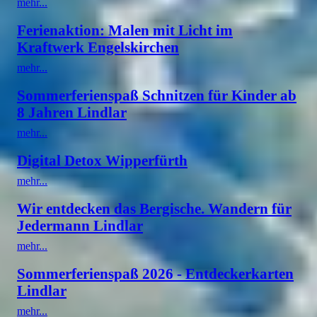
mehr...
Ferienaktion: Malen mit Licht im
Kraftwerk Engelskirchen
mehr...
Sommerferienspaß Schnitzen für Kinder ab
8 Jahren Lindlar
mehr...
Digital Detox Wipperfürth
mehr...
Wir entdecken das Bergische. Wandern für
Jedermann Lindlar
mehr...
Sommerferienspaß 2026 - Entdeckerkarten
Lindlar
mehr...