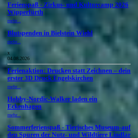
Ferienspaß - Zirkus- und Kulturcamp 2026
Wipperfürth
mehr...
Blutspenden in Bielstein Wiehl
mehr...
x
04.08.2026
Ferienaktion: Drucken statt Zeichnen – dein
erster 3D Druck Engelskirchen
mehr...
Hobby-Nordic-Walker laden ein
Eckenhagen
mehr...
Sommerferienspaß - Tierisches Museum-auf
den Spuren der Nutz- und Wildtiere Lindlar