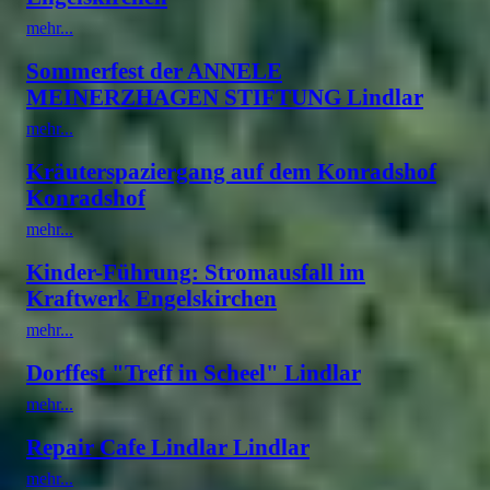
mehr...
Sommerfest der ANNELE
MEINERZHAGEN STIFTUNG Lindlar
mehr...
Kräuterspaziergang auf dem Konradshof
Konradshof
mehr...
Kinder-Führung: Stromausfall im
Kraftwerk Engelskirchen
mehr...
Dorffest "Treff in Scheel" Lindlar
mehr...
Repair Cafe Lindlar Lindlar
mehr...