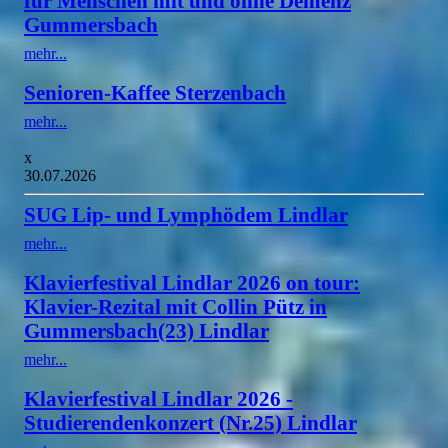
für Menschen mit und ohne Demenz
Gummersbach
mehr...
Senioren-Kaffee Sterzenbach
mehr...
x
30.07.2026
SUG Lip- und Lymphödem Lindlar
mehr...
Klavierfestival Lindlar 2026 on tour:
Klavier-Rezital mit Collin Pütz in
Gummersbach(23) Lindlar
mehr...
Klavierfestival Lindlar 2026 -
Studierendenkonzert (Nr.25) Lindlar