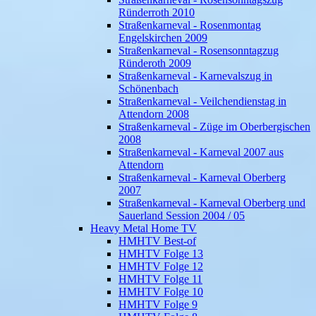
Ründerroth 2010
Straßenkarneval - Rosenmontag
Engelskirchen 2009
Straßenkarneval - Rosensonntagzug
Ründeroth 2009
Straßenkarneval - Karnevalszug in
Schönenbach
Straßenkarneval - Veilchendienstag in
Attendorn 2008
Straßenkarneval - Züge im Oberbergischen
2008
Straßenkarneval - Karneval 2007 aus
Attendorn
Straßenkarneval - Karneval Oberberg
2007
Straßenkarneval - Karneval Oberberg und
Sauerland Session 2004 / 05
Heavy Metal Home TV
HMHTV Best-of
HMHTV Folge 13
HMHTV Folge 12
HMHTV Folge 11
HMHTV Folge 10
HMHTV Folge 9