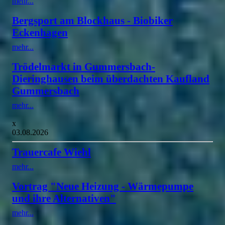
mehr...
Bergsport am Blockhaus - Biobiker
Eckenhagen
mehr...
Trödelmarkt in Gummersbach-
Dieringhausen beim überdachten Kaufland
Gummersbach
mehr...
x
03.08.2026
Trauercafe Wiehl
mehr...
Vortrag "Neue Heizung - Wärmepumpe
und ihre Alternativen"
mehr...