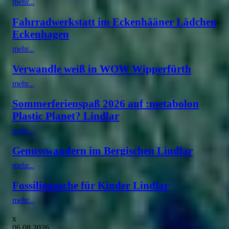
mehr...
Fahrradwerkstatt im Eckenhääner Lädchen
Eckenhagen
mehr...
Verwandle weiß in WOW Wipperfürth
mehr...
Sommerferienspaß 2026 auf :metabolon
Plastic Planet? Lindlar
mehr...
Genusswandern im Bergischen Lindlar
mehr...
Fossiliensuche für Kinder Lindlar
mehr...
x
06.08.2026