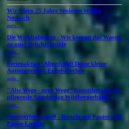
Wir feiern 25 Jahre Senioren 60plus
Nosbach
mehr...
Die Wiehltalsperre - Wie kommt das Wasser
zu uns? Brüchermühle
mehr...
Ferienaktion: Abgedreht! Deine kleine
Automatenbox Engelskirchen
mehr...
"Alte Wege - neue Wege" Kunsttherapie für
pflegende Angehörige Wildbergerhütte
mehr...
Sommerferienspaß - Basteln mit Papier und
Pappe Lindlar