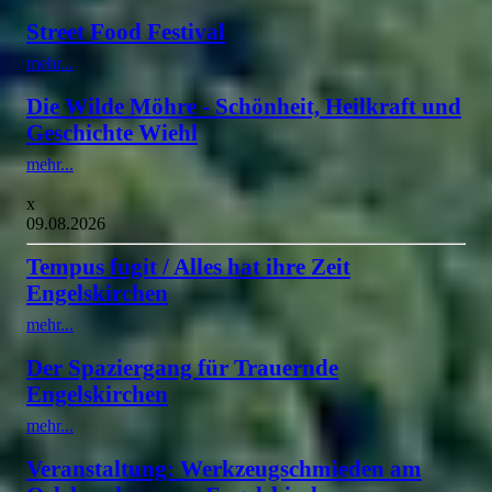
Street Food Festival
mehr...
Die Wilde Möhre - Schönheit, Heilkraft und
Geschichte Wiehl
mehr...
x
09.08.2026
Tempus fugit / Alles hat ihre Zeit
Engelskirchen
mehr...
Der Spaziergang für Trauernde
Engelskirchen
mehr...
Veranstaltung: Werkzeugschmieden am