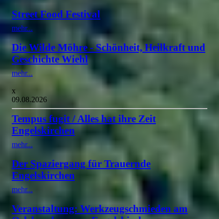
Street Food Festival
mehr...
Die Wilde Möhre - Schönheit, Heilkraft und
Geschichte Wiehl
mehr...
x
09.08.2026
Tempus fugit / Alles hat ihre Zeit
Engelskirchen
mehr...
Der Spaziergang für Trauernde
Engelskirchen
mehr...
Veranstaltung: Werkzeugschmieden am