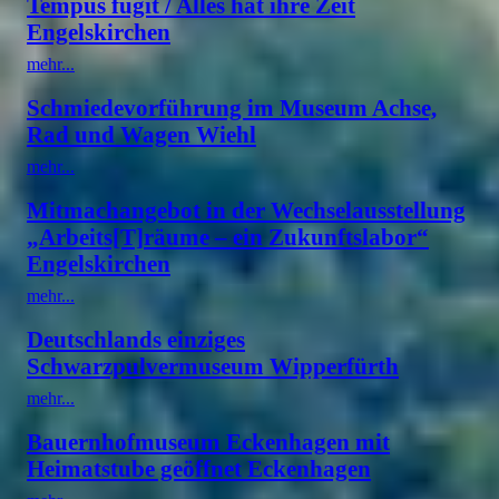
Tempus fugit / Alles hat ihre Zeit
Engelskirchen
mehr...
Schmiedevorführung im Museum Achse,
Rad und Wagen Wiehl
mehr...
Mitmachangebot in der Wechselausstellung
„Arbeits[T]räume – ein Zukunftslabor“
Engelskirchen
mehr...
Deutschlands einziges
Schwarzpulvermuseum Wipperfürth
mehr...
Bauernhofmuseum Eckenhagen mit
Heimatstube geöffnet Eckenhagen