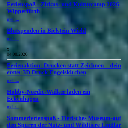
Ferienspaß - Zirkus- und Kulturcamp 2026
Wipperfürth
mehr...
Blutspenden in Bielstein Wiehl
mehr...
x
04.08.2026
Ferienaktion: Drucken statt Zeichnen – dein
erster 3D Druck Engelskirchen
mehr...
Hobby-Nordic-Walker laden ein
Eckenhagen
mehr...
Sommerferienspaß - Tierisches Museum-auf
den Spuren der Nutz- und Wildtiere Lindlar