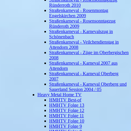
Ründerroth 2010
Straßenkarneval - Rosenmontag
Engelskirchen 2009
Straßenkarneval - Rosensonntagzug
Ründeroth 2009
Straßenkarneval - Karnevalszug in
Schönenbach
Straßenkarneval - Veilchendienstag in
Attendorn 2008
Straßenkarneval - Züge im Oberbergischen
2008
Straßenkarneval - Karneval 2007 aus
Attendorn
Straßenkarneval - Karneval Oberberg
2007
Straßenkarneval - Karneval Oberberg und
Sauerland Session 2004 / 05
Heavy Metal Home TV
HMHTV Best-of
HMHTV Folge 13
HMHTV Folge 12
HMHTV Folge 11
HMHTV Folge 10
HMHTV Folge 9