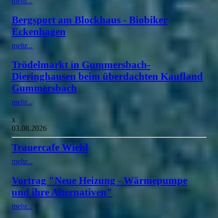
mehr...
Bergsport am Blockhaus - Biobiker
Eckenhagen
mehr...
Trödelmarkt in Gummersbach-
Dieringhausen beim überdachten Kaufland
Gummersbach
mehr...
x
03.08.2026
Trauercafe Wiehl
mehr...
Vortrag "Neue Heizung - Wärmepumpe
und ihre Alternativen"
mehr...