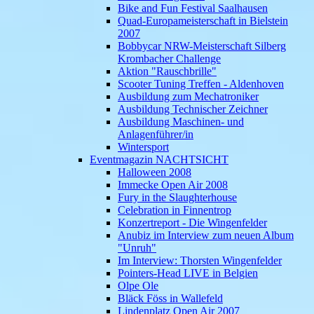
Bike and Fun Festival Saalhausen
Quad-Europameisterschaft in Bielstein
2007
Bobbycar NRW-Meisterschaft Silberg
Krombacher Challenge
Aktion "Rauschbrille"
Scooter Tuning Treffen - Aldenhoven
Ausbildung zum Mechatroniker
Ausbildung Technischer Zeichner
Ausbildung Maschinen- und
Anlagenführer/in
Wintersport
Eventmagazin NACHTSICHT
Halloween 2008
Immecke Open Air 2008
Fury in the Slaughterhouse
Celebration in Finnentrop
Konzertreport - Die Wingenfelder
Anubiz im Interview zum neuen Album
"Unruh"
Im Interview: Thorsten Wingenfelder
Pointers-Head LIVE in Belgien
Olpe Ole
Bläck Föss in Wallefeld
Lindenplatz Open Air 2007