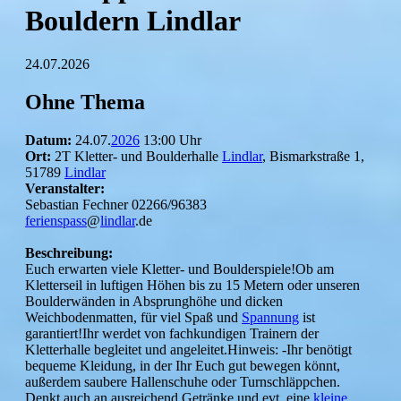
Bouldern Lindlar
24.07.2026
Ohne Thema
Datum:
24.07.
2026
13:00 Uhr
Ort:
2T Kletter- und Boulderhalle
Lindlar
, Bismarkstraße 1,
51789
Lindlar
Veranstalter:
Sebastian Fechner 02266/96383
ferienspass
@
lindlar
.de
Beschreibung:
Euch erwarten viele Kletter- und Boulderspiele!Ob am
Kletterseil in luftigen Höhen bis zu 15 Metern oder unseren
Boulderwänden in Absprunghöhe und dicken
Weichbodenmatten, für viel Spaß und
Spannung
ist
garantiert!Ihr werdet von fachkundigen Trainern der
Kletterhalle begleitet und angeleitet.Hinweis: -Ihr benötigt
bequeme Kleidung, in der Ihr Euch gut bewegen könnt,
außerdem saubere Hallenschuhe oder Turnschläppchen.
Denkt auch an ausreichend Getränke und evt. eine
kleine