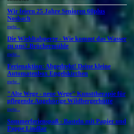
Wir feiern 25 Jahre Senioren 60plus
Nosbach
mehr...
Die Wiehltalsperre - Wie kommt das Wasser
zu uns? Brüchermühle
mehr...
Ferienaktion: Abgedreht! Deine kleine
Automatenbox Engelskirchen
mehr...
"Alte Wege - neue Wege" Kunsttherapie für
pflegende Angehörige Wildbergerhütte
mehr...
Sommerferienspaß - Basteln mit Papier und
Pappe Lindlar