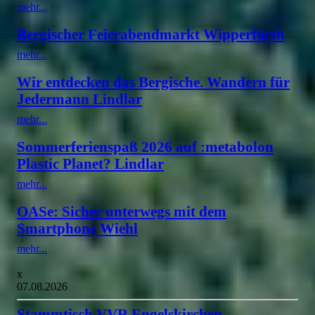
mehr...
Bergischer Feierabendmarkt Wipperfürth
mehr...
Wir entdecken das Bergische. Wandern für
Jedermann Lindlar
mehr...
Sommerferienspaß 2026 auf :metabolon
Plastic Planet? Lindlar
mehr...
OASe: Sicher unterwegs mit dem
Smartphone Wiehl
mehr...
x
07.08.2026
Stammtisch VVR Engelskirchen