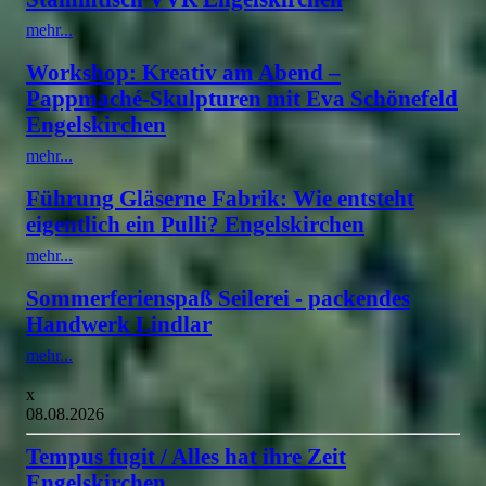
mehr...
Workshop: Kreativ am Abend –
Pappmaché-Skulpturen mit Eva Schönefeld
Engelskirchen
mehr...
Führung Gläserne Fabrik: Wie entsteht
eigentlich ein Pulli? Engelskirchen
mehr...
Sommerferienspaß Seilerei - packendes
Handwerk Lindlar
mehr...
x
08.08.2026
Tempus fugit / Alles hat ihre Zeit
Engelskirchen