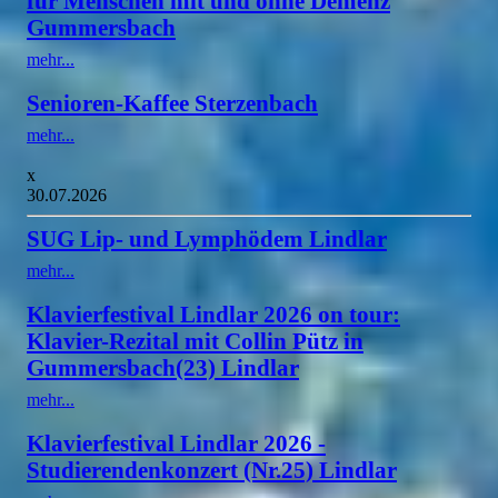
für Menschen mit und ohne Demenz
Gummersbach
mehr...
Senioren-Kaffee Sterzenbach
mehr...
x
30.07.2026
SUG Lip- und Lymphödem Lindlar
mehr...
Klavierfestival Lindlar 2026 on tour:
Klavier-Rezital mit Collin Pütz in
Gummersbach(23) Lindlar
mehr...
Klavierfestival Lindlar 2026 -
Studierendenkonzert (Nr.25) Lindlar