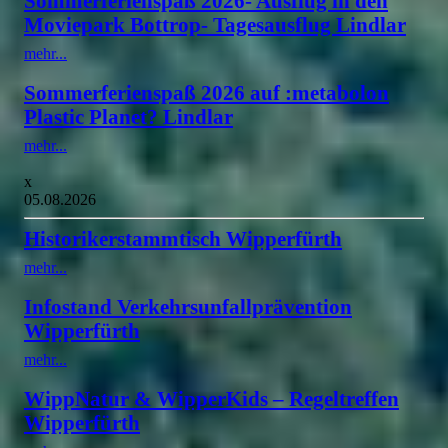
Sommerferienspaß 2026- Ausflug in den
Moviepark Bottrop- Tagesausflug Lindlar
mehr...
Sommerferienspaß 2026 auf :metabolon
Plastic Planet? Lindlar
mehr...
x
05.08.2026
Historikerstammtisch Wipperfürth
mehr...
Infostand Verkehrsunfallprävention
Wipperfürth
mehr...
WippNatur & WipperKids – Regeltreffen
Wipperfürth