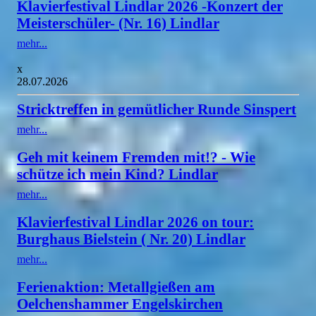
Klavierfestival Lindlar 2026 -Konzert der
Meisterschüler- (Nr. 16) Lindlar
mehr...
x
28.07.2026
Stricktreffen in gemütlicher Runde Sinspert
mehr...
Geh mit keinem Fremden mit!? - Wie
schütze ich mein Kind? Lindlar
mehr...
Klavierfestival Lindlar 2026 on tour:
Burghaus Bielstein ( Nr. 20) Lindlar
mehr...
Ferienaktion: Metallgießen am
Oelchenshammer Engelskirchen