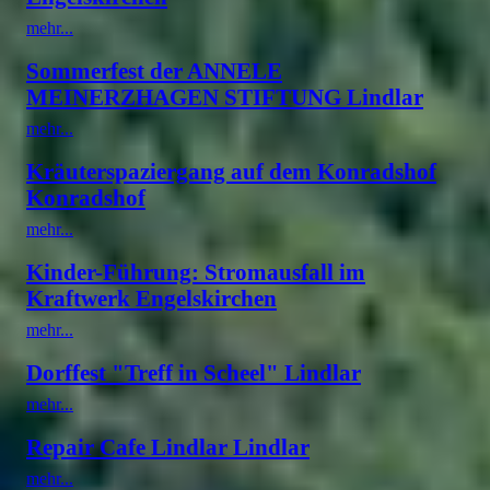
mehr...
Sommerfest der ANNELE
MEINERZHAGEN STIFTUNG Lindlar
mehr...
Kräuterspaziergang auf dem Konradshof
Konradshof
mehr...
Kinder-Führung: Stromausfall im
Kraftwerk Engelskirchen
mehr...
Dorffest "Treff in Scheel" Lindlar
mehr...
Repair Cafe Lindlar Lindlar
mehr...