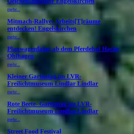
Oelchenshammer Engelskirchen
mehr...
Mitmach-Rallye: Arbeits[T]räume
entdecken! Engelskirchen
mehr...
Planwagenfahrt ab dem Pferdehof Hacke
Ohlhagen
mehr...
Kleiner Gartentag im LVR-
Freilichtmuseum Lindlar Lindlar
mehr...
Rote Beete- Gartentag im LVR-
Freilichtmuseum Lindlar Lindlar
mehr...
Street Food Festival