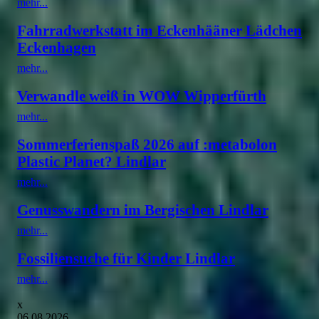
mehr...
Fahrradwerkstatt im Eckenhääner Lädchen
Eckenhagen
mehr...
Verwandle weiß in WOW Wipperfürth
mehr...
Sommerferienspaß 2026 auf :metabolon
Plastic Planet? Lindlar
mehr...
Genusswandern im Bergischen Lindlar
mehr...
Fossiliensuche für Kinder Lindlar
mehr...
x
06.08.2026