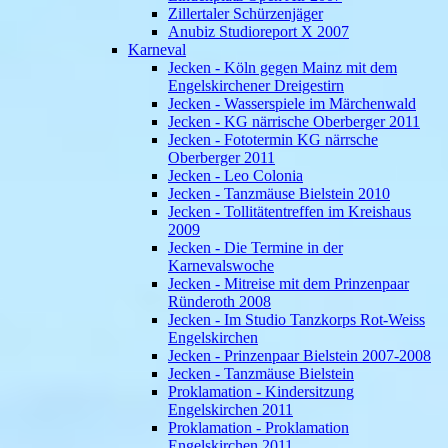
Zillertaler Schürzenjäger
Anubiz Studioreport X 2007
Karneval
Jecken - Köln gegen Mainz mit dem
Engelskirchener Dreigestirn
Jecken - Wasserspiele im Märchenwald
Jecken - KG närrische Oberberger 2011
Jecken - Fototermin KG närrsche
Oberberger 2011
Jecken - Leo Colonia
Jecken - Tanzmäuse Bielstein 2010
Jecken - Tollitätentreffen im Kreishaus
2009
Jecken - Die Termine in der
Karnevalswoche
Jecken - Mitreise mit dem Prinzenpaar
Ründeroth 2008
Jecken - Im Studio Tanzkorps Rot-Weiss
Engelskirchen
Jecken - Prinzenpaar Bielstein 2007-2008
Jecken - Tanzmäuse Bielstein
Proklamation - Kindersitzung
Engelskirchen 2011
Proklamation - Proklamation
Engelskirchen 2011