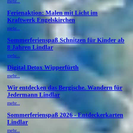
mehr...
Ferienaktion: Malen mit Licht im
Kraftwerk Engelskirchen
mehr...
Sommerferienspaß Schnitzen für Kinder ab
8 Jahren Lindlar
mehr...
Digital Detox Wipperfürth
mehr...
Wir entdecken das Bergische. Wandern für
Jedermann Lindlar
mehr...
Sommerferienspaß 2026 - Entdeckerkarten
Lindlar
mehr...