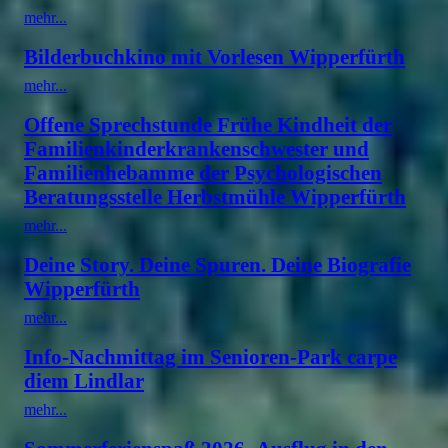
mehr...
Bilderbuchkino mit Vorlesen Wipperfürth
mehr...
Offene Sprechstunde Frühe Kindheit der
Familienkinderkrankenschwester und
Familienhebamme der Psychologischen
Beratungsstelle Herbstmühle Wipperfürth
mehr...
Deine Story. Deine Spuren. Deine Biografie
Wipperfürth
mehr...
Info-Nachmittag im Senioren-Park carpe
diem Lindlar
mehr...