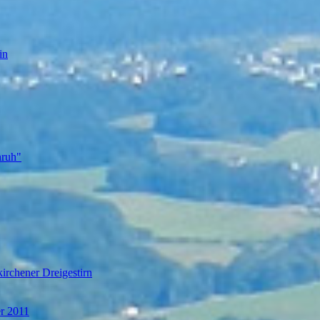
in
nruh"
irchener Dreigestirn
er 2011