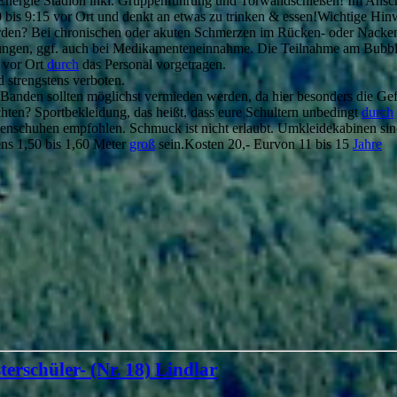
Energie Stadion inkl. Gruppenführung und Torwandschießen! Im Ansch
 bis 9:15 vor Ort und denkt an etwas zu trinken & essen!Wichtige Hin
den? Bei chronischen oder akuten Schmerzen im Rücken- oder Nackenbe
ungen, ggf. auch bei Medikamenteneinnahme. Die Teilnahme am Bubble-
n vor Ort
durch
das Personal vorgetragen.
d strengstens verboten.
anden sollten möglichst vermieden werden, da hier besonders die Gefah
hten? Sportbekleidung, das heißt, dass eure Schultern unbedingt
durch
llenschuhen empfohlen. Schmuck ist nicht erlaubt. Umkleidekabinen sin
ens 1,50 bis 1,60 Meter
groß
sein.Kosten 20,- Eurvon 11 bis 15
Jahre
terschüler- (Nr. 18) Lindlar