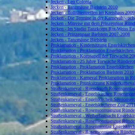
Jecken - Leo Colonia
Jecken - Tanzmäuse Bielstein 2010
Jecken - Tollitätentreffen im Kreishaus 2009
Jecken - Die Termine in der Karnevalswoch
Jecken - Mitreise mit dem Prinzenpaar Rün
Jecken - Im Studio Tanzkorps Rot-Weiss En
Jecken - Prinzenpaar Bielstein 2007-2008
Jecken - Tanzmäuse Bielstein
Proklamation - Kindersitzung Engelskirche
Proklamation - Proklamation Engelskirchen
Proklamation - Korpsapell der Torwache 20
Proklamation - 25 Jahre Torwache Ründero
Proklamation - Proklamation Engelskirchen
Proklamation - Proklamation Bielstein 2010
Proklamation - Karneval Proklamation in R
Proklamation - Prunksitzung Kinderkarneva
Straßenkarneval - Ruenderoth Rosensonnta
Straßenkarneval - Engelskirchen Rosenmon
Straßenkarneval - Engelskirchen Sessionser
Straßenkarneval - Engelskirchener Zug 201
Straßenkarneval - Rosensonntagszug Ründe
Straßenkarneval - Weiberfastnacht Engelski
Straßenkarneval - Rosensonntagszug Ründe
Straßenkarneval - Rosenmontag Engelskirc
Straßenkarneval - Rosensonntagzug Ründer