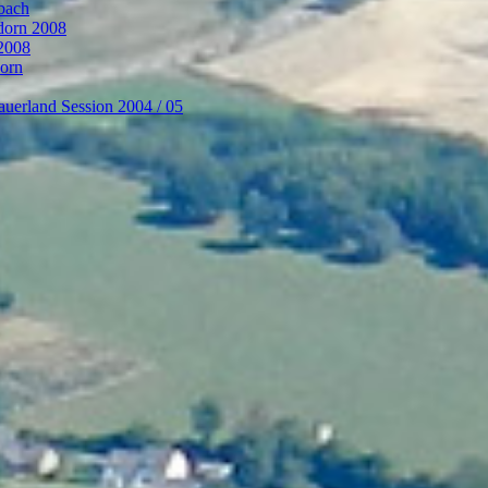
bach
ndorn 2008
 2008
dorn
auerland Session 2004 / 05