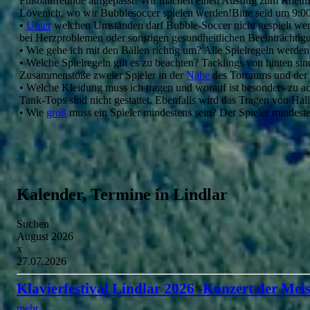
Fußballfreunde aufgepasst! Wir machen einen Ausflug zum Rhein
Lövenich, wo wir Bubblesoccer spielen werden!Bitte seid um 9:00
•
Unter
welchen Umständen darf Bubble-Soccer nicht gespielt wer
bei Herzproblemen oder sonstigen gesundheitlichen Beeinträchtig
• Wie gehe ich mit den Bällen richtig um? Alle Spielregeln werde
• Welche Spielregeln gilt es zu beachten? Tacklings von hinten sin
Zusammenstöße zweier Spieler in der
Nähe
des Torraums und der B
• Welche Kleidung muss ich tragen und worauf ist besonders zu ac
Tank-Tops sind nicht gestattet. Ebenfalls wird das Tragen von Ha
• Wie
groß
muss ein Spieler mindestens sein? Der Spieler mindest
Kalender, Termine in Lindlar
Suchen
August 2026
x
27.07.2026
Klavierfestival Lindlar 2026 -Konzert der Meis
mehr...