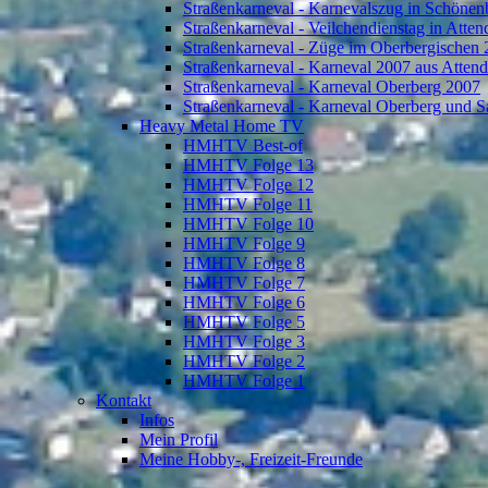
Straßenkarneval - Karnevalszug in Schönen
Straßenkarneval - Veilchendienstag in Atte
Straßenkarneval - Züge im Oberbergischen
Straßenkarneval - Karneval 2007 aus Atten
Straßenkarneval - Karneval Oberberg 2007
Straßenkarneval - Karneval Oberberg und S
Heavy Metal Home TV
HMHTV Best-of
HMHTV Folge 13
HMHTV Folge 12
HMHTV Folge 11
HMHTV Folge 10
HMHTV Folge 9
HMHTV Folge 8
HMHTV Folge 7
HMHTV Folge 6
HMHTV Folge 5
HMHTV Folge 3
HMHTV Folge 2
HMHTV Folge 1
Kontakt
Infos
Mein Profil
Meine Hobby-, Freizeit-Freunde