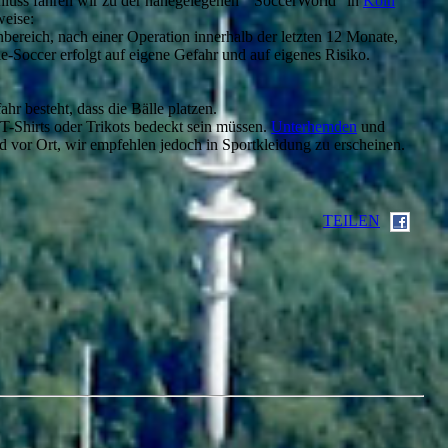
luss fahren wir zu der nahegelegenen “ SoccerWorld” in
Köln
weise:
reich, nach einer Operation innerhalb der letzten 12 Monate,
Soccer erfolgt auf eigene Gefahr und auf eigenes Risiko.
r besteht, dass die Bälle platzen.
T-Shirts oder Trikots bedeckt sein müssen.
Unterhemden
und
d vor Ort, wir empfehlen jedoch in Sportkleidung zu erscheinen.
TEILEN