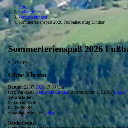
Home
lindlar.de
Veranstaltungen
Sommerferienspaß 2026 Fußballausflug Lindlar
Sommerferienspaß 2026 Fußba
22.07.2026
Ohne Thema
Datum:
22.07.
2026
17:00 Uhr
Ort:
Parkplatz
Gemeinde
Lindlar
, Borromäusstr. 1, 51789
Lindlar
Veranstalter:
Sebastian Fechner
02266-96383
sebastian.fechner@
lindlar
.de
Beschreibung: