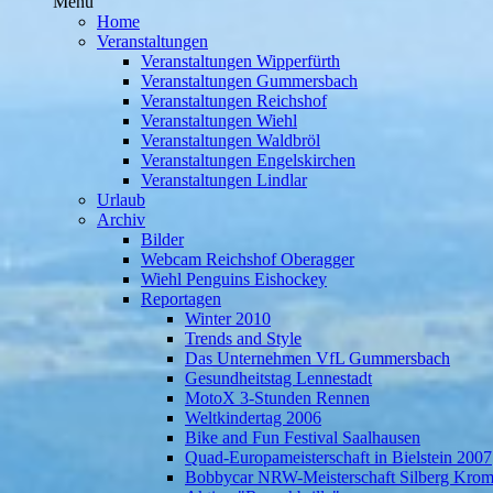
Menü
Home
Veranstaltungen
Veranstaltungen Wipperfürth
Veranstaltungen Gummersbach
Veranstaltungen Reichshof
Veranstaltungen Wiehl
Veranstaltungen Waldbröl
Veranstaltungen Engelskirchen
Veranstaltungen Lindlar
Urlaub
Archiv
Bilder
Webcam Reichshof Oberagger
Wiehl Penguins Eishockey
Reportagen
Winter 2010
Trends and Style
Das Unternehmen VfL Gummersbach
Gesundheitstag Lennestadt
MotoX 3-Stunden Rennen
Weltkindertag 2006
Bike and Fun Festival Saalhausen
Quad-Europameisterschaft in Bielstein 2007
Bobbycar NRW-Meisterschaft Silberg Krom