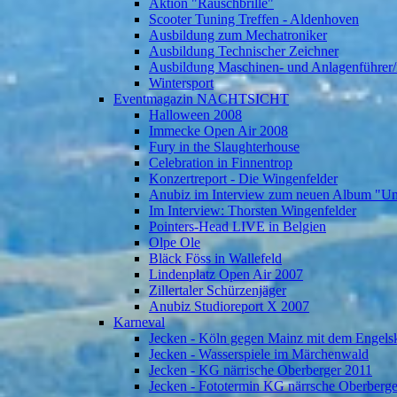
Aktion "Rauschbrille"
Scooter Tuning Treffen - Aldenhoven
Ausbildung zum Mechatroniker
Ausbildung Technischer Zeichner
Ausbildung Maschinen- und Anlagenführer/
Wintersport
Eventmagazin NACHTSICHT
Halloween 2008
Immecke Open Air 2008
Fury in the Slaughterhouse
Celebration in Finnentrop
Konzertreport - Die Wingenfelder
Anubiz im Interview zum neuen Album "U
Im Interview: Thorsten Wingenfelder
Pointers-Head LIVE in Belgien
Olpe Ole
Bläck Föss in Wallefeld
Lindenplatz Open Air 2007
Zillertaler Schürzenjäger
Anubiz Studioreport X 2007
Karneval
Jecken - Köln gegen Mainz mit dem Engelsk
Jecken - Wasserspiele im Märchenwald
Jecken - KG närrische Oberberger 2011
Jecken - Fototermin KG närrsche Oberberg