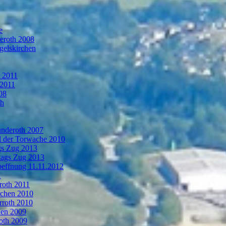
e
deroth 2008
gelskirchen
n 2011
 2011
08
th
ünderoth 2007
l der Torwache 2010
gs Zug 2013
tags Zug 2013
oeffnung 11.11.2012
1
roth 2011
rchen 2010
rroth 2010
hen 2009
oth 2009