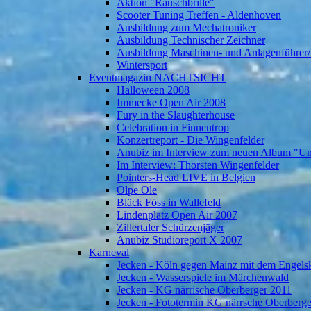
Aktion "Rauschbrille"
Scooter Tuning Treffen - Aldenhoven
Ausbildung zum Mechatroniker
Ausbildung Technischer Zeichner
Ausbildung Maschinen- und Anlagenführer/
Wintersport
Eventmagazin NACHTSICHT
Halloween 2008
Immecke Open Air 2008
Fury in the Slaughterhouse
Celebration in Finnentrop
Konzertreport - Die Wingenfelder
Anubiz im Interview zum neuen Album "U
Im Interview: Thorsten Wingenfelder
Pointers-Head LIVE in Belgien
Olpe Ole
Bläck Föss in Wallefeld
Lindenplatz Open Air 2007
Zillertaler Schürzenjäger
Anubiz Studioreport X 2007
Karneval
Jecken - Köln gegen Mainz mit dem Engelsk
Jecken - Wasserspiele im Märchenwald
Jecken - KG närrische Oberberger 2011
Jecken - Fototermin KG närrsche Oberberg