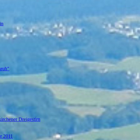
in
nruh"
irchener Dreigestirn
er 2011