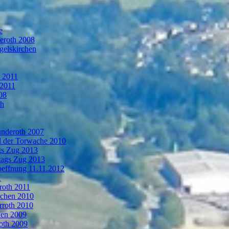
e
deroth 2008
gelskirchen
n 2011
 2011
08
th
ünderoth 2007
l der Torwache 2010
gs Zug 2013
tags Zug 2013
oeffnung 11.11.2012
1
roth 2011
rchen 2010
rroth 2010
hen 2009
oth 2009