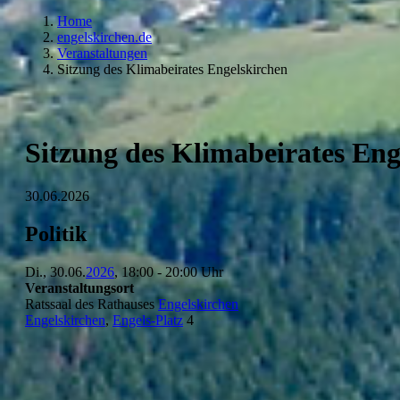
Home
engelskirchen.de
Veranstaltungen
Sitzung des Klimabeirates Engelskirchen
Sitzung des Klimabeirates Eng
30.06.2026
Politik
Di., 30.06.
2026
, 18:00 - 20:00 Uhr
Veranstaltungsort
Ratssaal des Rathauses
Engelskirchen
Engelskirchen
,
Engels-Platz
4