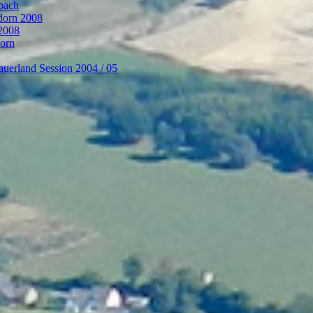
bach
ndorn 2008
 2008
dorn
auerland Session 2004 / 05