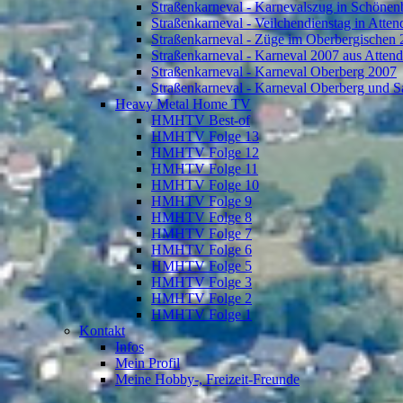
Straßenkarneval - Karnevalszug in Schönen
Straßenkarneval - Veilchendienstag in Atte
Straßenkarneval - Züge im Oberbergischen
Straßenkarneval - Karneval 2007 aus Atten
Straßenkarneval - Karneval Oberberg 2007
Straßenkarneval - Karneval Oberberg und S
Heavy Metal Home TV
HMHTV Best-of
HMHTV Folge 13
HMHTV Folge 12
HMHTV Folge 11
HMHTV Folge 10
HMHTV Folge 9
HMHTV Folge 8
HMHTV Folge 7
HMHTV Folge 6
HMHTV Folge 5
HMHTV Folge 3
HMHTV Folge 2
HMHTV Folge 1
Kontakt
Infos
Mein Profil
Meine Hobby-, Freizeit-Freunde