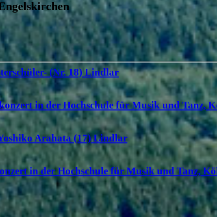
 Engelskirchen
terschüler- (Nr. 18) Lindlar
konzert in der Hochschule für Musik und Tanz, K
 Yoshiko Arahata (17) Lindlar
onzert in der Hochschule für Musik und Tanz, Köl