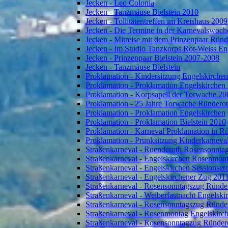
Jecken - Leo Colonia
Jecken - Tanzmäuse Bielstein 2010
Jecken - Tollitätentreffen im Kreishaus 2009
Jecken - Die Termine in der Karnevalswoch
Jecken - Mitreise mit dem Prinzenpaar Rün
Jecken - Im Studio Tanzkorps Rot-Weiss En
Jecken - Prinzenpaar Bielstein 2007-2008
Jecken - Tanzmäuse Bielstein
Proklamation - Kindersitzung Engelskirche
Proklamation - Proklamation Engelskirchen
Proklamation - Korpsapell der Torwache 20
Proklamation - 25 Jahre Torwache Ründero
Proklamation - Proklamation Engelskirchen
Proklamation - Proklamation Bielstein 2010
Proklamation - Karneval Proklamation in R
Proklamation - Prunksitzung Kinderkarneva
Straßenkarneval - Ruenderoth Rosensonnta
Straßenkarneval - Engelskirchen Rosenmon
Straßenkarneval - Engelskirchen Sessionser
Straßenkarneval - Engelskirchener Zug 201
Straßenkarneval - Rosensonntagszug Ründe
Straßenkarneval - Weiberfastnacht Engelski
Straßenkarneval - Rosensonntagszug Ründe
Straßenkarneval - Rosenmontag Engelskirc
Straßenkarneval - Rosensonntagzug Ründer