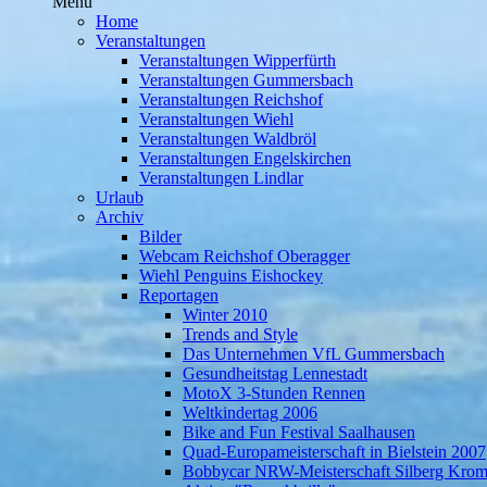
Menü
Home
Veranstaltungen
Veranstaltungen Wipperfürth
Veranstaltungen Gummersbach
Veranstaltungen Reichshof
Veranstaltungen Wiehl
Veranstaltungen Waldbröl
Veranstaltungen Engelskirchen
Veranstaltungen Lindlar
Urlaub
Archiv
Bilder
Webcam Reichshof Oberagger
Wiehl Penguins Eishockey
Reportagen
Winter 2010
Trends and Style
Das Unternehmen VfL Gummersbach
Gesundheitstag Lennestadt
MotoX 3-Stunden Rennen
Weltkindertag 2006
Bike and Fun Festival Saalhausen
Quad-Europameisterschaft in Bielstein 2007
Bobbycar NRW-Meisterschaft Silberg Krom