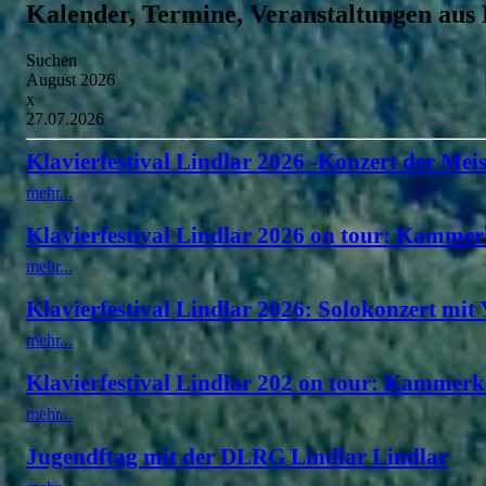
Kalender, Termine, Veranstaltungen aus
Suchen
August 2026
x
27.07.2026
Klavierfestival Lindlar 2026 -Konzert der Meis
mehr...
Klavierfestival Lindlar 2026 on tour: Kammer
mehr...
Klavierfestival Lindlar 2026: Solokonzert mit
mehr...
Klavierfestival Lindlar 202 on tour: Kammerk
mehr...
Jugendftag mit der DLRG Lindlar Lindlar