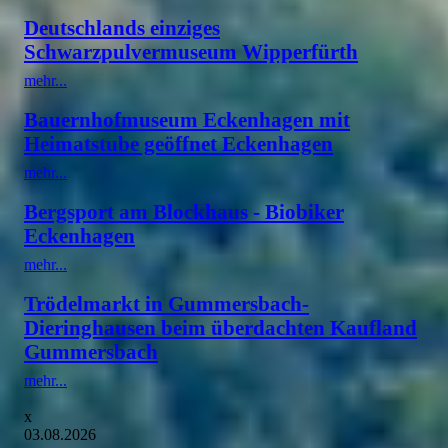
Deutschlands einziges
Schwarzpulvermuseum Wipperfürth
mehr...
Bauernhofmuseum Eckenhagen mit
Heimatstube geöffnet Eckenhagen
mehr...
Bergsport am Blockhaus - Biobiker
Eckenhagen
mehr...
Trödelmarkt in Gummersbach-
Dieringhausen beim überdachten Kaufland
Gummersbach
mehr...
x
03.08.2026