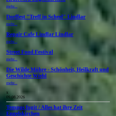
mehr...
Dorffest "Treff in Scheel" Lindlar
mehr...
Repair Cafe Lindlar Lindlar
mehr...
Street Food Festival
mehr...
Die Wilde Möhre - Schönheit, Heilkraft und
Geschichte Wiehl
mehr...
x
09.08.2026
Tempus fugit / Alles hat ihre Zeit
Engelskirchen