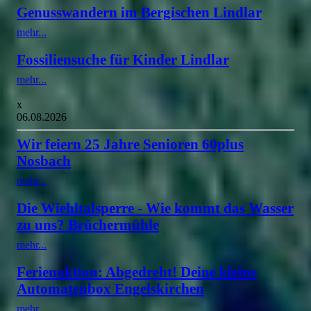
Genusswandern im Bergischen Lindlar
mehr...
Fossiliensuche für Kinder Lindlar
mehr...
x
06.08.2026
Wir feiern 25 Jahre Senioren 60plus
Nosbach
mehr...
Die Wiehltalsperre - Wie kommt das Wasser
zu uns? Brüchermühle
mehr...
Ferienaktion: Abgedreht! Deine kleine
Automatenbox Engelskirchen
mehr...