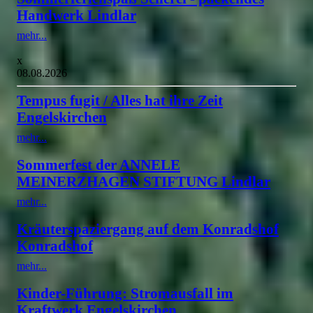
Handwerk Lindlar
mehr...
x
08.08.2026
Tempus fugit / Alles hat ihre Zeit
Engelskirchen
mehr...
Sommerfest der ANNELE
MEINERZHAGEN STIFTUNG Lindlar
mehr...
Kräuterspaziergang auf dem Konradshof
Konradshof
mehr...
Kinder-Führung: Stromausfall im
Kraftwerk Engelskirchen