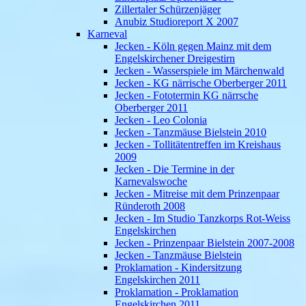
Zillertaler Schürzenjäger
Anubiz Studioreport X 2007
Karneval
Jecken - Köln gegen Mainz mit dem
Engelskirchener Dreigestirn
Jecken - Wasserspiele im Märchenwald
Jecken - KG närrische Oberberger 2011
Jecken - Fototermin KG närrsche
Oberberger 2011
Jecken - Leo Colonia
Jecken - Tanzmäuse Bielstein 2010
Jecken - Tollitätentreffen im Kreishaus
2009
Jecken - Die Termine in der
Karnevalswoche
Jecken - Mitreise mit dem Prinzenpaar
Ründeroth 2008
Jecken - Im Studio Tanzkorps Rot-Weiss
Engelskirchen
Jecken - Prinzenpaar Bielstein 2007-2008
Jecken - Tanzmäuse Bielstein
Proklamation - Kindersitzung
Engelskirchen 2011
Proklamation - Proklamation
Engelskirchen 2011