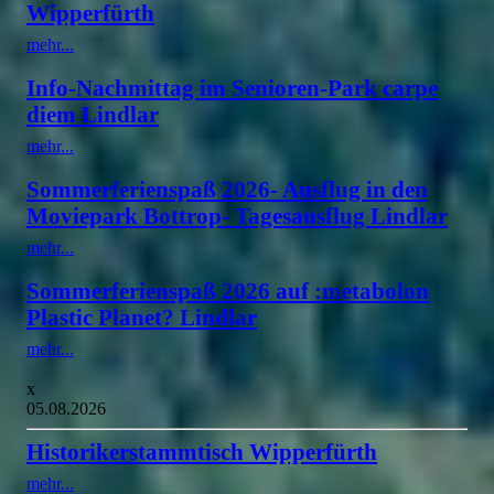
Wipperfürth
mehr...
Info-Nachmittag im Senioren-Park carpe
diem Lindlar
mehr...
Sommerferienspaß 2026- Ausflug in den
Moviepark Bottrop- Tagesausflug Lindlar
mehr...
Sommerferienspaß 2026 auf :metabolon
Plastic Planet? Lindlar
mehr...
x
05.08.2026
Historikerstammtisch Wipperfürth
mehr...