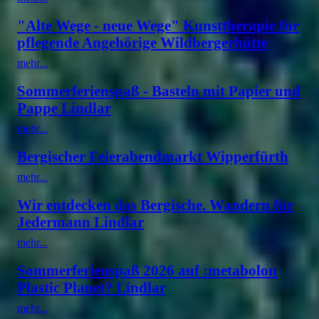
"Alte Wege - neue Wege" Kunsttherapie für
pflegende Angehörige Wildbergerhütte
mehr...
Sommerferienspaß - Basteln mit Papier und
Pappe Lindlar
mehr...
Bergischer Feierabendmarkt Wipperfürth
mehr...
Wir entdecken das Bergische. Wandern für
Jedermann Lindlar
mehr...
Sommerferienspaß 2026 auf :metabolon
Plastic Planet? Lindlar
mehr...