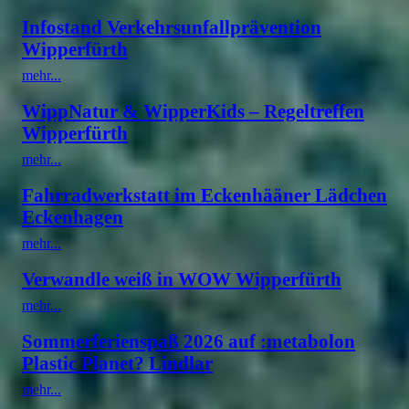
Infostand Verkehrsunfallprävention
Wipperfürth
mehr...
WippNatur & WipperKids – Regeltreffen
Wipperfürth
mehr...
Fahrradwerkstatt im Eckenhääner Lädchen
Eckenhagen
mehr...
Verwandle weiß in WOW Wipperfürth
mehr...
Sommerferienspaß 2026 auf :metabolon
Plastic Planet? Lindlar
mehr...