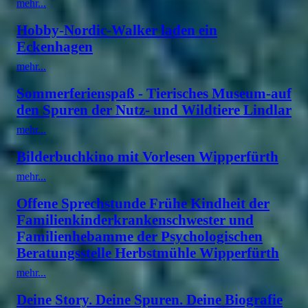
mehr...
Hobby-Nordic-Walker laden ein
Eckenhagen
mehr...
Sommerferienspaß - Tierisches Museum-auf
den Spuren der Nutz- und Wildtiere Lindlar
mehr...
Bilderbuchkino mit Vorlesen Wipperfürth
mehr...
Offene Sprechstunde Frühe Kindheit der
Familienkinderkrankenschwester und
Familienhebamme der Psychologischen
Beratungsstelle Herbstmühle Wipperfürth
mehr...
Deine Story. Deine Spuren. Deine Biografie