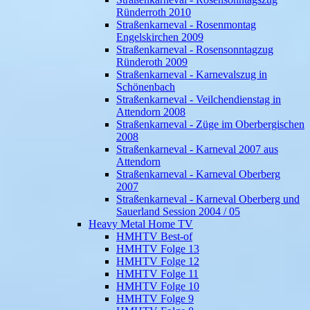
Ründerroth 2010
Straßenkarneval - Rosenmontag
Engelskirchen 2009
Straßenkarneval - Rosensonntagzug
Ründeroth 2009
Straßenkarneval - Karnevalszug in
Schönenbach
Straßenkarneval - Veilchendienstag in
Attendorn 2008
Straßenkarneval - Züge im Oberbergischen
2008
Straßenkarneval - Karneval 2007 aus
Attendorn
Straßenkarneval - Karneval Oberberg
2007
Straßenkarneval - Karneval Oberberg und
Sauerland Session 2004 / 05
Heavy Metal Home TV
HMHTV Best-of
HMHTV Folge 13
HMHTV Folge 12
HMHTV Folge 11
HMHTV Folge 10
HMHTV Folge 9