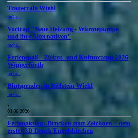
Trauercafe Wiehl
mehr...
Vortrag "Neue Heizung - Wärmepumpe
und ihre Alternativen"
mehr...
Ferienspaß - Zirkus- und Kulturcamp 2026
Wipperfürth
mehr...
Blutspenden in Bielstein Wiehl
mehr...
x
04.08.2026
Ferienaktion: Drucken statt Zeichnen – dein
erster 3D Druck Engelskirchen