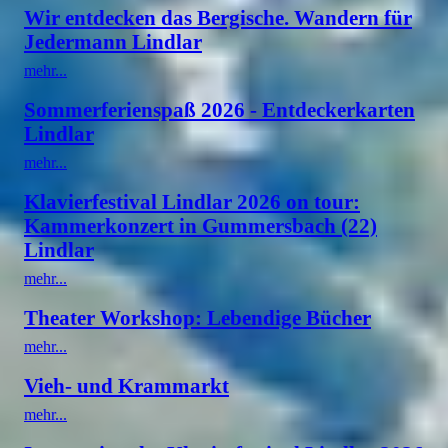
Wir entdecken das Bergische. Wandern für
Jedermann Lindlar
mehr...
Sommerferienspaß 2026 - Entdeckerkarten
Lindlar
mehr...
Klavierfestival Lindlar 2026 on tour:
Kammerkonzert in Gummersbach (22)
Lindlar
mehr...
Theater Workshop: Lebendige Bücher
mehr...
Vieh- und Krammarkt
mehr...