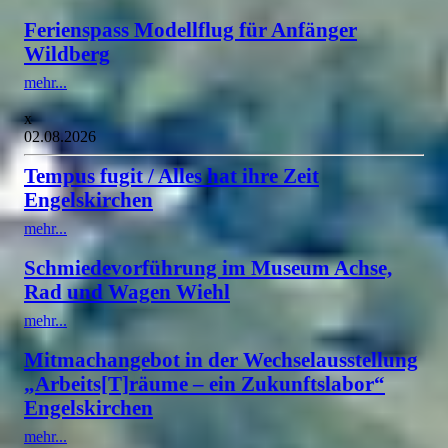
Ferienspass Modellflug für Anfänger
Wildberg
mehr...
x
02.08.2026
Tempus fugit / Alles hat ihre Zeit
Engelskirchen
mehr...
Schmiedevorführung im Museum Achse,
Rad und Wagen Wiehl
mehr...
Mitmachangebot in der Wechselausstellung
„Arbeits[T]räume – ein Zukunftslabor“
Engelskirchen
mehr...