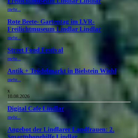
Freilichtmuseum Lindlar Lindlar
mehr...
Rote Beete- Gartentag im LVR-
Freilichtmuseum Lindlar Lindlar
mehr...
Street Food Festival
mehr...
Antik + Trödelmarkt in Bielstein Wiehl
mehr...
x
10.08.2026
Digital Cafe Lindlar
mehr...
Angebot der Lindlarer Landfrauen: 2.
Smartphonehilfe Lindlar