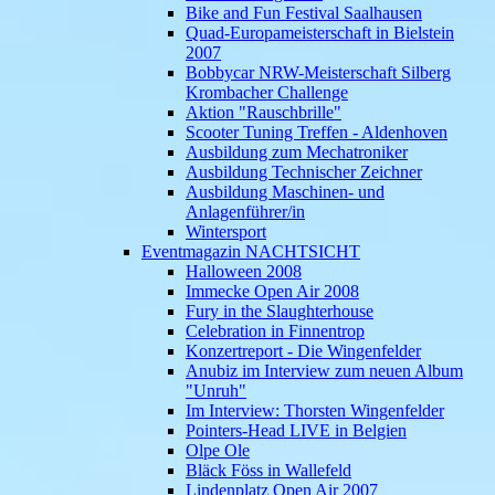
Bike and Fun Festival Saalhausen
Quad-Europameisterschaft in Bielstein
2007
Bobbycar NRW-Meisterschaft Silberg
Krombacher Challenge
Aktion "Rauschbrille"
Scooter Tuning Treffen - Aldenhoven
Ausbildung zum Mechatroniker
Ausbildung Technischer Zeichner
Ausbildung Maschinen- und
Anlagenführer/in
Wintersport
Eventmagazin NACHTSICHT
Halloween 2008
Immecke Open Air 2008
Fury in the Slaughterhouse
Celebration in Finnentrop
Konzertreport - Die Wingenfelder
Anubiz im Interview zum neuen Album
"Unruh"
Im Interview: Thorsten Wingenfelder
Pointers-Head LIVE in Belgien
Olpe Ole
Bläck Föss in Wallefeld
Lindenplatz Open Air 2007