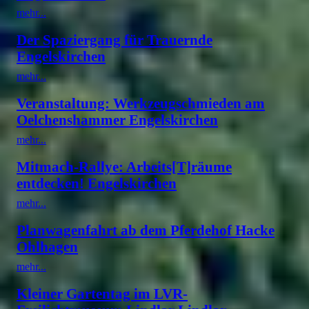
mehr...
Der Spaziergang für Trauernde
Engelskirchen
mehr...
Veranstaltung: Werkzeugschmieden am
Oelchenshammer Engelskirchen
mehr...
Mitmach-Rallye: Arbeits[T]räume
entdecken! Engelskirchen
mehr...
Planwagenfahrt ab dem Pferdehof Hacke
Ohlhagen
mehr...
Kleiner Gartentag im LVR-