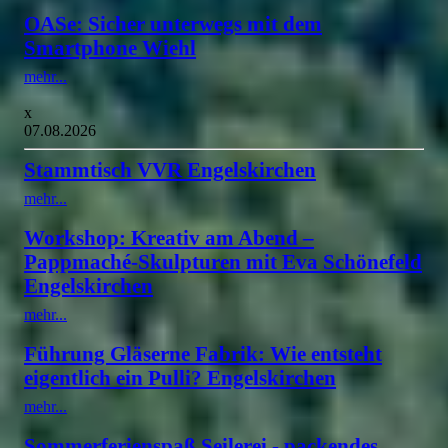
OASe: Sicher unterwegs mit dem
Smartphone Wiehl
mehr...
x
07.08.2026
Stammtisch VVR Engelskirchen
mehr...
Workshop: Kreativ am Abend –
Pappmaché-Skulpturen mit Eva Schönefeld
Engelskirchen
mehr...
Führung Gläserne Fabrik: Wie entsteht
eigentlich ein Pulli? Engelskirchen
mehr...
Sommerferienspaß Seilerei - packendes