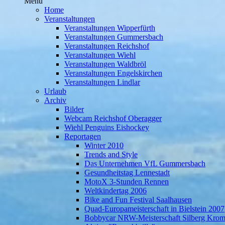
Menü
Home
Veranstaltungen
Veranstaltungen Wipperfürth
Veranstaltungen Gummersbach
Veranstaltungen Reichshof
Veranstaltungen Wiehl
Veranstaltungen Waldbröl
Veranstaltungen Engelskirchen
Veranstaltungen Lindlar
Urlaub
Archiv
Bilder
Webcam Reichshof Oberagger
Wiehl Penguins Eishockey
Reportagen
Winter 2010
Trends and Style
Das Unternehmen VfL Gummersbach
Gesundheitstag Lennestadt
MotoX 3-Stunden Rennen
Weltkindertag 2006
Bike and Fun Festival Saalhausen
Quad-Europameisterschaft in Bielstein 2007
Bobbycar NRW-Meisterschaft Silberg Krom