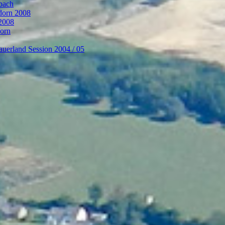
bach
ndorn 2008
 2008
dorn
auerland Session 2004 / 05