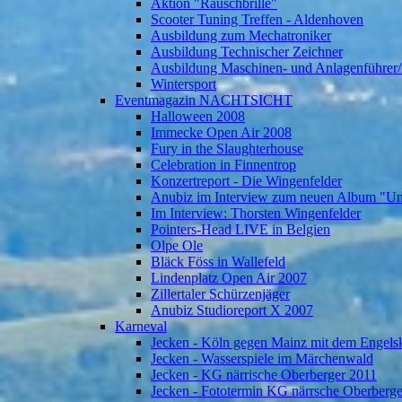
Aktion "Rauschbrille"
Scooter Tuning Treffen - Aldenhoven
Ausbildung zum Mechatroniker
Ausbildung Technischer Zeichner
Ausbildung Maschinen- und Anlagenführer/
Wintersport
Eventmagazin NACHTSICHT
Halloween 2008
Immecke Open Air 2008
Fury in the Slaughterhouse
Celebration in Finnentrop
Konzertreport - Die Wingenfelder
Anubiz im Interview zum neuen Album "U
Im Interview: Thorsten Wingenfelder
Pointers-Head LIVE in Belgien
Olpe Ole
Bläck Föss in Wallefeld
Lindenplatz Open Air 2007
Zillertaler Schürzenjäger
Anubiz Studioreport X 2007
Karneval
Jecken - Köln gegen Mainz mit dem Engelsk
Jecken - Wasserspiele im Märchenwald
Jecken - KG närrische Oberberger 2011
Jecken - Fototermin KG närrsche Oberberg