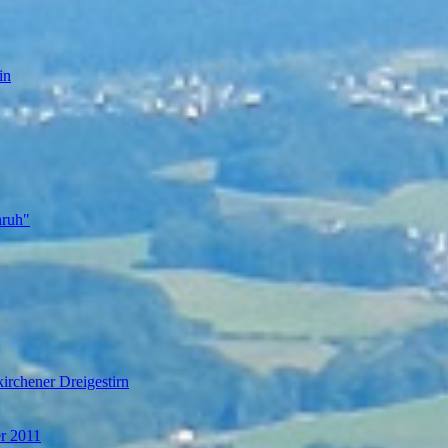
in
nruh"
irchener Dreigestirn
er 2011