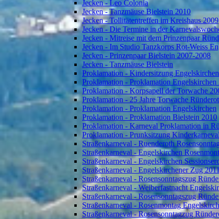
Jecken - Leo Colonia
Jecken - Tanzmäuse Bielstein 2010
Jecken - Tollitätentreffen im Kreishaus 2009
Jecken - Die Termine in der Karnevalswoch
Jecken - Mitreise mit dem Prinzenpaar Rün
Jecken - Im Studio Tanzkorps Rot-Weiss En
Jecken - Prinzenpaar Bielstein 2007-2008
Jecken - Tanzmäuse Bielstein
Proklamation - Kindersitzung Engelskirche
Proklamation - Proklamation Engelskirchen
Proklamation - Korpsapell der Torwache 20
Proklamation - 25 Jahre Torwache Ründero
Proklamation - Proklamation Engelskirchen
Proklamation - Proklamation Bielstein 2010
Proklamation - Karneval Proklamation in R
Proklamation - Prunksitzung Kinderkarneva
Straßenkarneval - Ruenderoth Rosensonnta
Straßenkarneval - Engelskirchen Rosenmon
Straßenkarneval - Engelskirchen Sessionser
Straßenkarneval - Engelskirchener Zug 201
Straßenkarneval - Rosensonntagszug Ründe
Straßenkarneval - Weiberfastnacht Engelski
Straßenkarneval - Rosensonntagszug Ründe
Straßenkarneval - Rosenmontag Engelskirc
Straßenkarneval - Rosensonntagzug Ründer