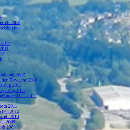
e
deroth 2008
gelskirchen
n 2011
 2011
08
th
ünderoth 2007
l der Torwache 2010
gs Zug 2013
tags Zug 2013
oeffnung 11.11.2012
1
roth 2011
rchen 2010
rroth 2010
hen 2009
oth 2009