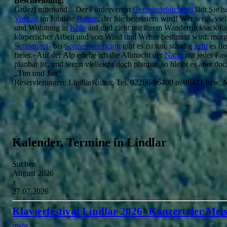
Beschreibung:
Grüezi mitenand... Der Förderverein
Gemeindebücherei
lädt Sie h
Vortrag
im Jubilate
Forum
, der Sie begeistern wird! Wer weiß, vie
und Wohnung in
Köln
auf und zieht mit ihrem Wanderrucksack für
körperlicher Arbeit und von Wind und Wetter bestimmt wird: mor
Sonnenauf-
bis
Sonnenuntergang
gibt es zu tun, ständig
geht
es de
freier.»Auf der Alp erlebe ich die Allmacht der
Natur
mit jeder Fase
planbar ist, und wenn vielleicht doch planbar, so bleibt es aber d
„Tim und Jan“
Reservierungen: LindlarKultur, Tel. 02266-96400 o. 96421 bzw. Ma
Kalender, Termine in Lindlar
Suchen
August 2026
x
27.07.2026
Klavierfestival Lindlar 2026 -Konzert der Meis
mehr...