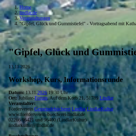
Home
lindlar.de
Veranstaltungen
"Gipfel, Glück und Gummistiefel" - Vortragsabend mit Katha
"Gipfel, Glück und Gummistie
13.11.2026
Workshop, Kurs, Informationsrunde
Datum:
13.11.
2026
19:30 Uhr
Ort:
Jubilate-
Forum
, Auf dem Korb 21, 51789
Lindlar
Veranstalter:
Förderverein
Gemeindebücherei
Lindlar
/
LindlarKultur
www.foerderverein-buecherei-lindlar.de
02266 96421 und 96400 (LindlarKultur)
lindlarkultur@lindlar.de