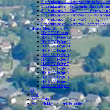
Straßenkarneval - Karnevalszug in Schönen
Straßenkarneval - Veilchendienstag in Atte
Straßenkarneval - Züge im Oberbergischen
Straßenkarneval - Karneval 2007 aus Atten
Straßenkarneval - Karneval Oberberg 2007
Straßenkarneval - Karneval Oberberg und S
Heavy Metal Home TV
HMHTV Best-of
HMHTV Folge 13
HMHTV Folge 12
HMHTV Folge 11
HMHTV Folge 10
HMHTV Folge 9
HMHTV Folge 8
HMHTV Folge 7
HMHTV Folge 6
HMHTV Folge 5
HMHTV Folge 3
HMHTV Folge 2
HMHTV Folge 1
Kontakt
Infos
Mein Profil
Meine Hobby-, Freizeit-Freunde