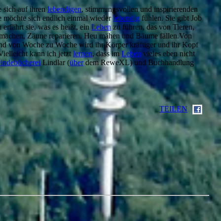
 sich auf ihren
lebendigen
, stimmungsvollen und inspirierenden
Sie möchte sich endlich einmal wieder
lebendig
fühlen. Sie gibt Job
rfährt sie, was es heißt, ein
Leben
zu führen, das von Tieren,
e machen, Zäune reparieren, Heu mähen und Bäume fällen.Von
und von Woche zu Woche wird ihr Körper kräftiger und ihr Kopf
ielleicht kann ich jetzt
lernen
, dass im
Leben
vieles eben nicht
indebücherei
Lindlar (
über
dem ReweXL) und Buchhandlung
TEILEN