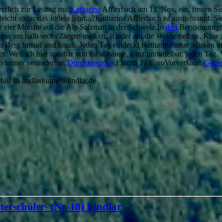
erzlich zur Lesung mit
Katharina
Afflerbach am 13. Nov. ein, freuen Sie
lleicht sogar das Jodeln lehrt...?Katharina Afflerbach ist ausgebrannt. 
 vier Monate auf die Alp Salzmatt in der Schweiz.In
drei
Bergsommern e
gens um halb sechs Ziegen melken, Rinder auf die Weide treiben, Käs
n Berg hinauf und hinab. Jeden Tag entdeckt Katharina neue Stärken 
r. Weil ich hier spürbar von ihr abhänge, ganz unmittelbar, jeden Tag. V
och immer veränderbar.
Durchkreuzbar
.Eintritt 12 EuroVorverkauf:
Geme
il an lindlarkultur@lindlar.de
terschüler- (Nr. 18) Lindlar