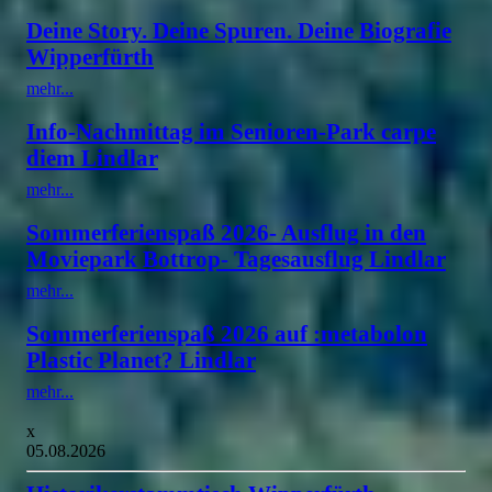
Deine Story. Deine Spuren. Deine Biografie
Wipperfürth
mehr...
Info-Nachmittag im Senioren-Park carpe
diem Lindlar
mehr...
Sommerferienspaß 2026- Ausflug in den
Moviepark Bottrop- Tagesausflug Lindlar
mehr...
Sommerferienspaß 2026 auf :metabolon
Plastic Planet? Lindlar
mehr...
x
05.08.2026