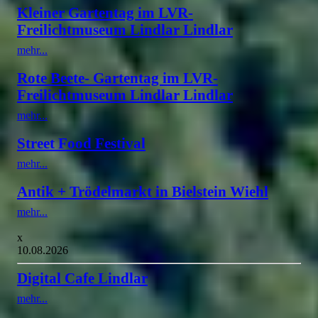
Kleiner Gartentag im LVR-
Freilichtmuseum Lindlar Lindlar
mehr...
Rote Beete- Gartentag im LVR-
Freilichtmuseum Lindlar Lindlar
mehr...
Street Food Festival
mehr...
Antik + Trödelmarkt in Bielstein Wiehl
mehr...
x
10.08.2026
Digital Cafe Lindlar
mehr...