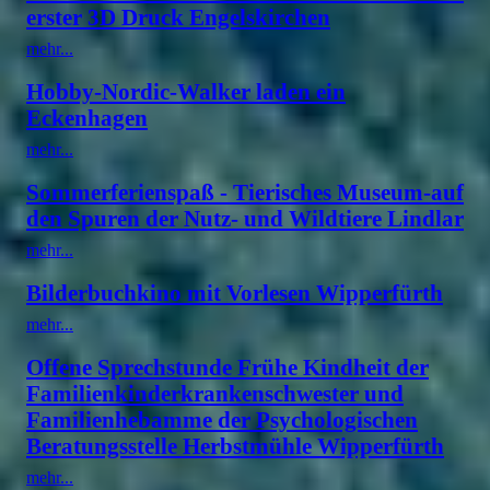
erster 3D Druck Engelskirchen
mehr...
Hobby-Nordic-Walker laden ein
Eckenhagen
mehr...
Sommerferienspaß - Tierisches Museum-auf
den Spuren der Nutz- und Wildtiere Lindlar
mehr...
Bilderbuchkino mit Vorlesen Wipperfürth
mehr...
Offene Sprechstunde Frühe Kindheit der
Familienkinderkrankenschwester und
Familienhebamme der Psychologischen
Beratungsstelle Herbstmühle Wipperfürth
mehr...