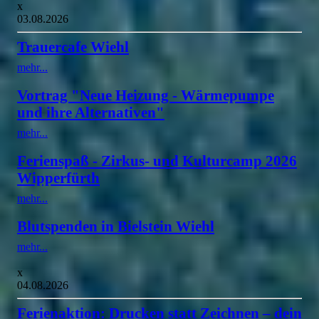
x
03.08.2026
Trauercafe Wiehl
mehr...
Vortrag "Neue Heizung - Wärmepumpe
und ihre Alternativen"
mehr...
Ferienspaß - Zirkus- und Kulturcamp 2026
Wipperfürth
mehr...
Blutspenden in Bielstein Wiehl
mehr...
x
04.08.2026
Ferienaktion: Drucken statt Zeichnen – dein