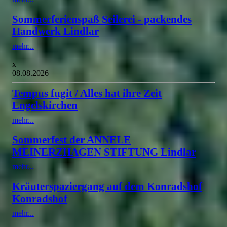
Sommerferienspaß Seilerei - packendes
Handwerk Lindlar
mehr...
x
08.08.2026
Tempus fugit / Alles hat ihre Zeit
Engelskirchen
mehr...
Sommerfest der ANNELE
MEINERZHAGEN STIFTUNG Lindlar
mehr...
Kräuterspaziergang auf dem Konradshof
Konradshof
mehr...