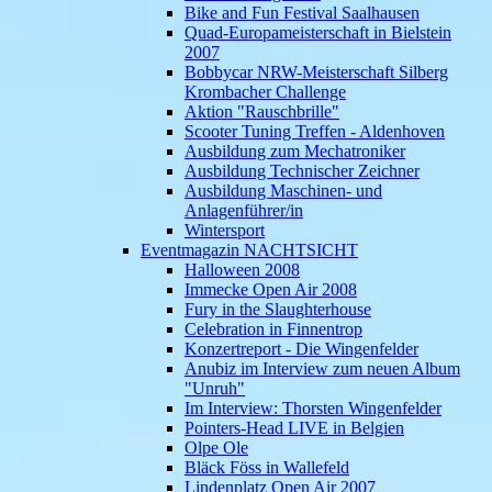
Bike and Fun Festival Saalhausen
Quad-Europameisterschaft in Bielstein
2007
Bobbycar NRW-Meisterschaft Silberg
Krombacher Challenge
Aktion "Rauschbrille"
Scooter Tuning Treffen - Aldenhoven
Ausbildung zum Mechatroniker
Ausbildung Technischer Zeichner
Ausbildung Maschinen- und
Anlagenführer/in
Wintersport
Eventmagazin NACHTSICHT
Halloween 2008
Immecke Open Air 2008
Fury in the Slaughterhouse
Celebration in Finnentrop
Konzertreport - Die Wingenfelder
Anubiz im Interview zum neuen Album
"Unruh"
Im Interview: Thorsten Wingenfelder
Pointers-Head LIVE in Belgien
Olpe Ole
Bläck Föss in Wallefeld
Lindenplatz Open Air 2007