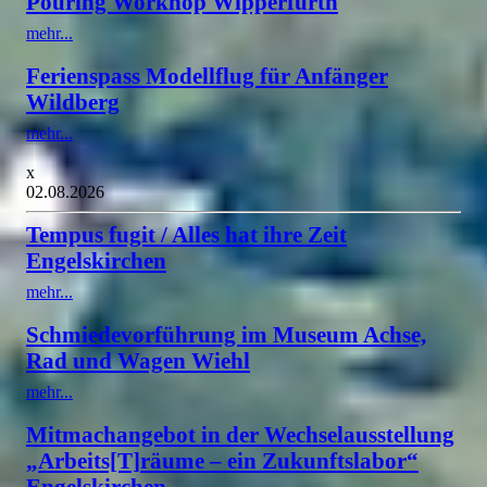
Pouring Workhop Wipperfürth
mehr...
Ferienspass Modellflug für Anfänger
Wildberg
mehr...
x
02.08.2026
Tempus fugit / Alles hat ihre Zeit
Engelskirchen
mehr...
Schmiedevorführung im Museum Achse,
Rad und Wagen Wiehl
mehr...
Mitmachangebot in der Wechselausstellung
„Arbeits[T]räume – ein Zukunftslabor“
Engelskirchen