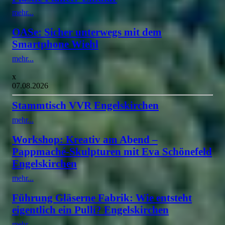
mehr...
OASe: Sicher unterwegs mit dem
Smartphone Wiehl
mehr...
x
07.08.2026
Stammtisch VVR Engelskirchen
mehr...
Workshop: Kreativ am Abend –
Pappmaché-Skulpturen mit Eva Schönefeld
Engelskirchen
mehr...
Führung Gläserne Fabrik: Wie entsteht
eigentlich ein Pulli? Engelskirchen
mehr...