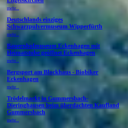
mehr...
Deutschlands einziges
Schwarzpulvermuseum Wipperfürth
mehr...
Bauernhofmuseum Eckenhagen mit
Heimatstube geöffnet Eckenhagen
mehr...
Bergsport am Blockhaus - Biobiker
Eckenhagen
mehr...
Trödelmarkt in Gummersbach-
Dieringhausen beim überdachten Kaufland
Gummersbach
mehr...