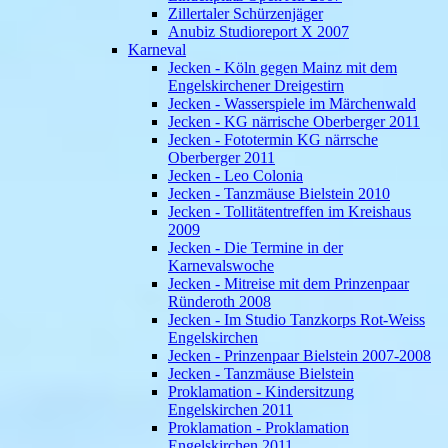
Zillertaler Schürzenjäger
Anubiz Studioreport X 2007
Karneval
Jecken - Köln gegen Mainz mit dem
Engelskirchener Dreigestirn
Jecken - Wasserspiele im Märchenwald
Jecken - KG närrische Oberberger 2011
Jecken - Fototermin KG närrsche
Oberberger 2011
Jecken - Leo Colonia
Jecken - Tanzmäuse Bielstein 2010
Jecken - Tollitätentreffen im Kreishaus
2009
Jecken - Die Termine in der
Karnevalswoche
Jecken - Mitreise mit dem Prinzenpaar
Ründeroth 2008
Jecken - Im Studio Tanzkorps Rot-Weiss
Engelskirchen
Jecken - Prinzenpaar Bielstein 2007-2008
Jecken - Tanzmäuse Bielstein
Proklamation - Kindersitzung
Engelskirchen 2011
Proklamation - Proklamation
Engelskirchen 2011