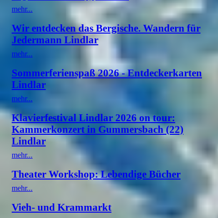
mehr...
Wir entdecken das Bergische. Wandern für
Jedermann Lindlar
mehr...
Sommerferienspaß 2026 - Entdeckerkarten
Lindlar
mehr...
Klavierfestival Lindlar 2026 on tour:
Kammerkonzert in Gummersbach (22)
Lindlar
mehr...
Theater Workshop: Lebendige Bücher
mehr...
Vieh- und Krammarkt