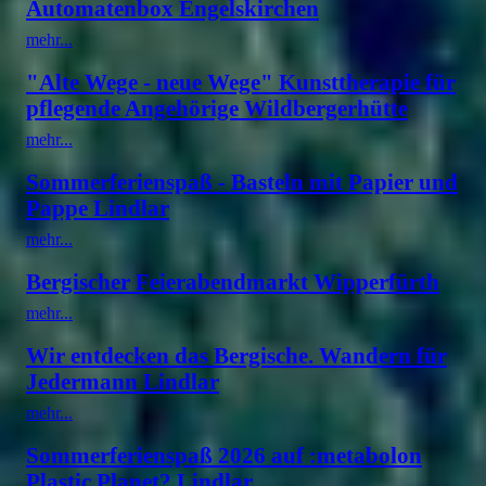
Automatenbox Engelskirchen
mehr...
"Alte Wege - neue Wege" Kunsttherapie für
pflegende Angehörige Wildbergerhütte
mehr...
Sommerferienspaß - Basteln mit Papier und
Pappe Lindlar
mehr...
Bergischer Feierabendmarkt Wipperfürth
mehr...
Wir entdecken das Bergische. Wandern für
Jedermann Lindlar
mehr...
Sommerferienspaß 2026 auf :metabolon
Plastic Planet? Lindlar