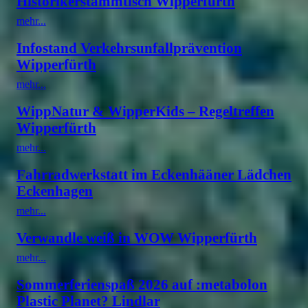
Historikerstammtisch Wipperfürth
mehr...
Infostand Verkehrsunfallprävention
Wipperfürth
mehr...
WippNatur & WipperKids – Regeltreffen
Wipperfürth
mehr...
Fahrradwerkstatt im Eckenhääner Lädchen
Eckenhagen
mehr...
Verwandle weiß in WOW Wipperfürth
mehr...
Sommerferienspaß 2026 auf :metabolon
Plastic Planet? Lindlar