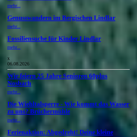
mehr...
Genusswandern im Bergischen Lindlar
mehr...
Fossiliensuche für Kinder Lindlar
mehr...
x
06.08.2026
Wir feiern 25 Jahre Senioren 60plus
Nosbach
mehr...
Die Wiehltalsperre - Wie kommt das Wasser
zu uns? Brüchermühle
mehr...
Ferienaktion: Abgedreht! Deine kleine