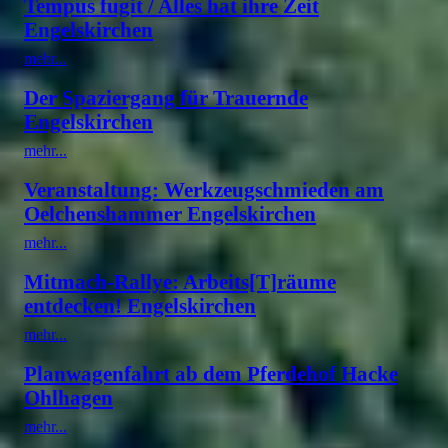
Tempus fugit / Alles hat ihre Zeit
Engelskirchen
mehr...
Der Spaziergang für Trauernde
Engelskirchen
mehr...
Veranstaltung: Werkzeugschmieden am
Oelchenshammer Engelskirchen
mehr...
Mitmach-Rallye: Arbeits[T]räume
entdecken! Engelskirchen
mehr...
Planwagenfahrt ab dem Pferdehof Hacke
Ohlhagen
mehr...