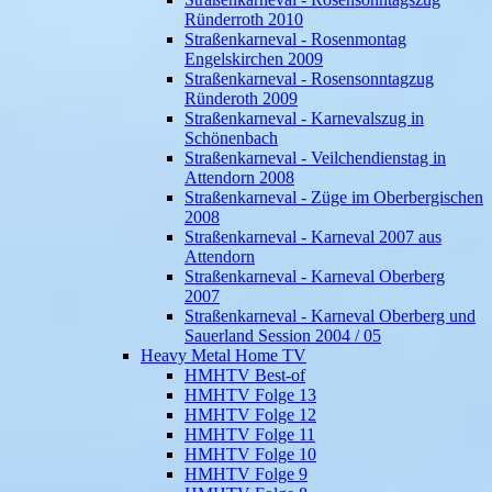
Ründerroth 2010
Straßenkarneval - Rosenmontag
Engelskirchen 2009
Straßenkarneval - Rosensonntagzug
Ründeroth 2009
Straßenkarneval - Karnevalszug in
Schönenbach
Straßenkarneval - Veilchendienstag in
Attendorn 2008
Straßenkarneval - Züge im Oberbergischen
2008
Straßenkarneval - Karneval 2007 aus
Attendorn
Straßenkarneval - Karneval Oberberg
2007
Straßenkarneval - Karneval Oberberg und
Sauerland Session 2004 / 05
Heavy Metal Home TV
HMHTV Best-of
HMHTV Folge 13
HMHTV Folge 12
HMHTV Folge 11
HMHTV Folge 10
HMHTV Folge 9