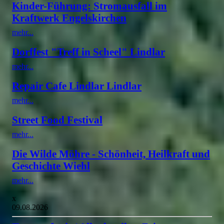
Kinder-Führung: Stromausfall im
Kraftwerk Engelskirchen
mehr...
Dorffest "Treff in Scheel" Lindlar
mehr...
Repair Cafe Lindlar Lindlar
mehr...
Street Food Festival
mehr...
Die Wilde Möhre - Schönheit, Heilkraft und
Geschichte Wiehl
mehr...
x
09.08.2026