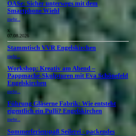
OASe: Sicher unterwegs mit dem
Smartphone Wiehl
mehr...
x
07.08.2026
Stammtisch VVR Engelskirchen
mehr...
Workshop: Kreativ am Abend –
Pappmaché-Skulpturen mit Eva Schönefeld
Engelskirchen
mehr...
Führung Gläserne Fabrik: Wie entsteht
eigentlich ein Pulli? Engelskirchen
mehr...
Sommerferienspaß Seilerei - packendes