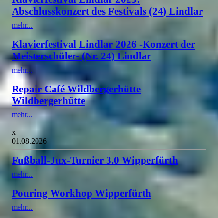
Abschlusskonzert des Festivals (24) Lindlar
mehr...
Klavierfestival Lindlar 2026 -Konzert der
Meisterschüler- (Nr. 24) Lindlar
mehr...
Repair Café Wildbergerhütte
Wildbergerhütte
mehr...
x
01.08.2026
Fußball-Jux-Turnier 3.0 Wipperfürth
mehr...
Pouring Workhop Wipperfürth
mehr...