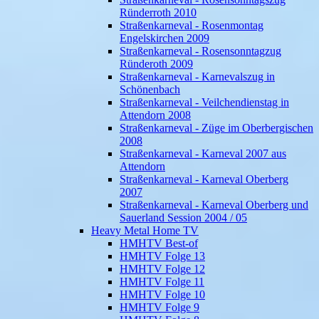
Ründerroth 2010
Straßenkarneval - Rosenmontag
Engelskirchen 2009
Straßenkarneval - Rosensonntagzug
Ründeroth 2009
Straßenkarneval - Karnevalszug in
Schönenbach
Straßenkarneval - Veilchendienstag in
Attendorn 2008
Straßenkarneval - Züge im Oberbergischen
2008
Straßenkarneval - Karneval 2007 aus
Attendorn
Straßenkarneval - Karneval Oberberg
2007
Straßenkarneval - Karneval Oberberg und
Sauerland Session 2004 / 05
Heavy Metal Home TV
HMHTV Best-of
HMHTV Folge 13
HMHTV Folge 12
HMHTV Folge 11
HMHTV Folge 10
HMHTV Folge 9