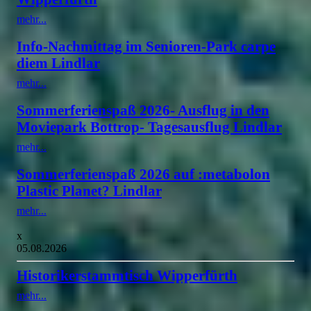
mehr...
Info-Nachmittag im Senioren-Park carpe
diem Lindlar
mehr...
Sommerferienspaß 2026- Ausflug in den
Moviepark Bottrop- Tagesausflug Lindlar
mehr...
Sommerferienspaß 2026 auf :metabolon
Plastic Planet? Lindlar
mehr...
x
05.08.2026
Historikerstammtisch Wipperfürth
mehr...