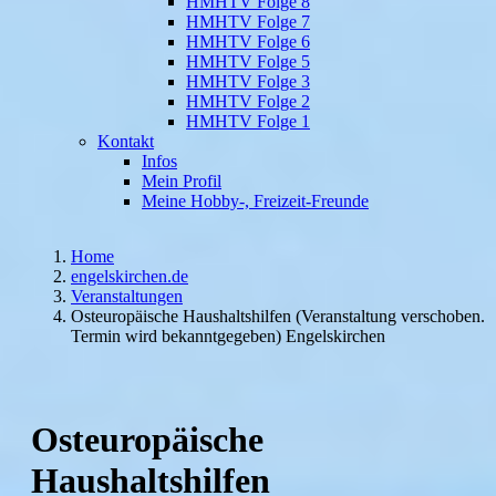
HMHTV Folge 8
HMHTV Folge 7
HMHTV Folge 6
HMHTV Folge 5
HMHTV Folge 3
HMHTV Folge 2
HMHTV Folge 1
Kontakt
Infos
Mein Profil
Meine Hobby-, Freizeit-Freunde
Home
engelskirchen.de
Veranstaltungen
Osteuropäische Haushaltshilfen (Veranstaltung verschoben.
Termin wird bekanntgegeben) Engelskirchen
Osteuropäische
Haushaltshilfen