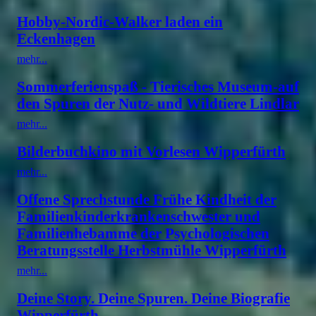
Hobby-Nordic-Walker laden ein
Eckenhagen
mehr...
Sommerferienspaß - Tierisches Museum-auf
den Spuren der Nutz- und Wildtiere Lindlar
mehr...
Bilderbuchkino mit Vorlesen Wipperfürth
mehr...
Offene Sprechstunde Frühe Kindheit der
Familienkinderkrankenschwester und
Familienhebamme der Psychologischen
Beratungsstelle Herbstmühle Wipperfürth
mehr...
Deine Story. Deine Spuren. Deine Biografie
Wipperfürth