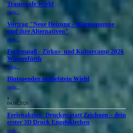
Trauercafe Wiehl
mehr...
Vortrag "Neue Heizung - Wärmepumpe
und ihre Alternativen"
mehr...
Ferienspaß - Zirkus- und Kulturcamp 2026
Wipperfürth
mehr...
Blutspenden in Bielstein Wiehl
mehr...
x
04.08.2026
Ferienaktion: Drucken statt Zeichnen – dein
erster 3D Druck Engelskirchen
mehr...