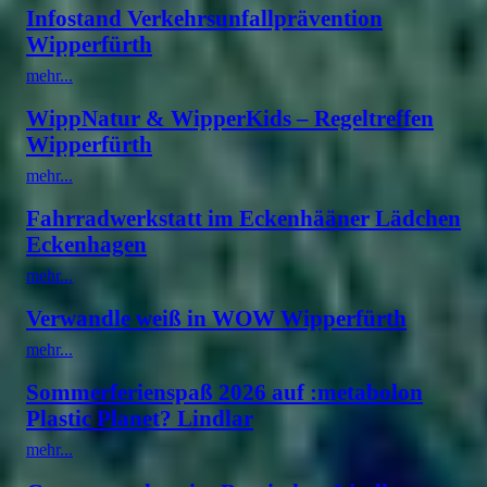
Infostand Verkehrsunfallprävention
Wipperfürth
mehr...
WippNatur & WipperKids – Regeltreffen
Wipperfürth
mehr...
Fahrradwerkstatt im Eckenhääner Lädchen
Eckenhagen
mehr...
Verwandle weiß in WOW Wipperfürth
mehr...
Sommerferienspaß 2026 auf :metabolon
Plastic Planet? Lindlar
mehr...