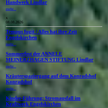
Handwerk Lindlar
mehr...
x
08.08.2026
Tempus fugit / Alles hat ihre Zeit
Engelskirchen
mehr...
Sommerfest der ANNELE
MEINERZHAGEN STIFTUNG Lindlar
mehr...
Kräuterspaziergang auf dem Konradshof
Konradshof
mehr...
Kinder-Führung: Stromausfall im
Kraftwerk Engelskirchen