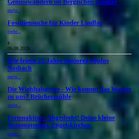
Genusswandern im Bergischen Lindlar
mehr...
Fossiliensuche für Kinder Lindlar
mehr...
x
06.08.2026
Wir feiern 25 Jahre Senioren 60plus
Nosbach
mehr...
Die Wiehltalsperre - Wie kommt das Wasser
zu uns? Brüchermühle
mehr...
Ferienaktion: Abgedreht! Deine kleine
Automatenbox Engelskirchen
mehr...