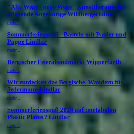
"Alte Wege - neue Wege" Kunsttherapie für
pflegende Angehörige Wildbergerhütte
mehr...
Sommerferienspaß - Basteln mit Papier und
Pappe Lindlar
mehr...
Bergischer Feierabendmarkt Wipperfürth
mehr...
Wir entdecken das Bergische. Wandern für
Jedermann Lindlar
mehr...
Sommerferienspaß 2026 auf :metabolon
Plastic Planet? Lindlar
mehr...