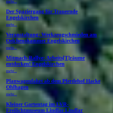
mehr...
Der Spaziergang für Trauernde
Engelskirchen
mehr...
Veranstaltung: Werkzeugschmieden am
Oelchenshammer Engelskirchen
mehr...
Mitmach-Rallye: Arbeits[T]räume
entdecken! Engelskirchen
mehr...
Planwagenfahrt ab dem Pferdehof Hacke
Ohlhagen
mehr...
Kleiner Gartentag im LVR-
Freilichtmuseum Lindlar Lindlar