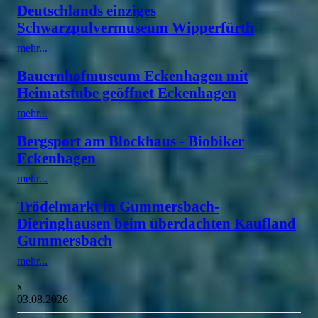
Deutschlands einziges
Schwarzpulvermuseum Wipperfürth
mehr...
Bauernhofmuseum Eckenhagen mit
Heimatstube geöffnet Eckenhagen
mehr...
Bergsport am Blockhaus - Biobiker
Eckenhagen
mehr...
Trödelmarkt in Gummersbach-
Dieringhausen beim überdachten Kaufland
Gummersbach
mehr...
x
03.08.2026