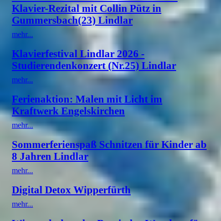
Klavier-Rezital mit Collin Pütz in
Gummersbach(23) Lindlar
mehr...
Klavierfestival Lindlar 2026 -
Studierendenkonzert (Nr.25) Lindlar
mehr...
Ferienaktion: Malen mit Licht im
Kraftwerk Engelskirchen
mehr...
Sommerferienspaß Schnitzen für Kinder ab
8 Jahren Lindlar
mehr...
Digital Detox Wipperfürth
mehr...