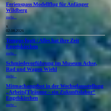
Ferienspass Modellflug für Anfänger
Wildberg
mehr...
x
02.08.2026
Tempus fugit / Alles hat ihre Zeit
Engelskirchen
mehr...
Schmiedevorführung im Museum Achse,
Rad und Wagen Wiehl
mehr...
Mitmachangebot in der Wechselausstellung
„Arbeits[T]räume – ein Zukunftslabor“
Engelskirchen
mehr...