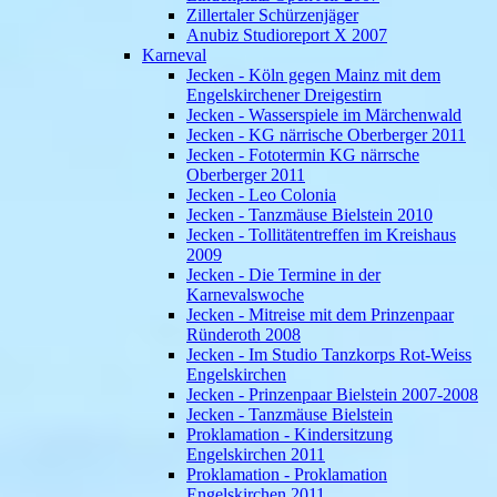
Zillertaler Schürzenjäger
Anubiz Studioreport X 2007
Karneval
Jecken - Köln gegen Mainz mit dem
Engelskirchener Dreigestirn
Jecken - Wasserspiele im Märchenwald
Jecken - KG närrische Oberberger 2011
Jecken - Fototermin KG närrsche
Oberberger 2011
Jecken - Leo Colonia
Jecken - Tanzmäuse Bielstein 2010
Jecken - Tollitätentreffen im Kreishaus
2009
Jecken - Die Termine in der
Karnevalswoche
Jecken - Mitreise mit dem Prinzenpaar
Ründeroth 2008
Jecken - Im Studio Tanzkorps Rot-Weiss
Engelskirchen
Jecken - Prinzenpaar Bielstein 2007-2008
Jecken - Tanzmäuse Bielstein
Proklamation - Kindersitzung
Engelskirchen 2011
Proklamation - Proklamation
Engelskirchen 2011