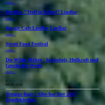
mehr...
Dorffest "Treff in Scheel" Lindlar
mehr...
Repair Cafe Lindlar Lindlar
mehr...
Street Food Festival
mehr...
Die Wilde Möhre - Schönheit, Heilkraft und
Geschichte Wiehl
mehr...
x
09.08.2026
Tempus fugit / Alles hat ihre Zeit
Engelskirchen