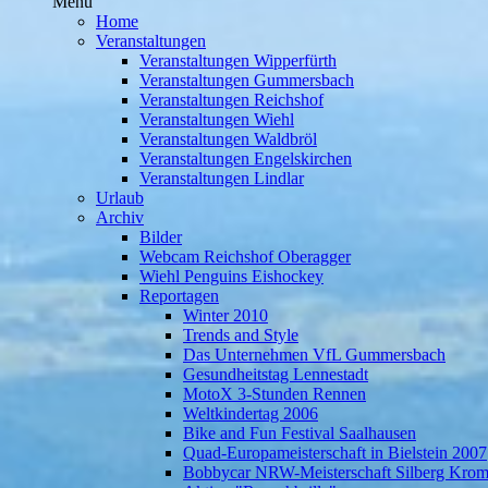
Menü
Home
Veranstaltungen
Veranstaltungen Wipperfürth
Veranstaltungen Gummersbach
Veranstaltungen Reichshof
Veranstaltungen Wiehl
Veranstaltungen Waldbröl
Veranstaltungen Engelskirchen
Veranstaltungen Lindlar
Urlaub
Archiv
Bilder
Webcam Reichshof Oberagger
Wiehl Penguins Eishockey
Reportagen
Winter 2010
Trends and Style
Das Unternehmen VfL Gummersbach
Gesundheitstag Lennestadt
MotoX 3-Stunden Rennen
Weltkindertag 2006
Bike and Fun Festival Saalhausen
Quad-Europameisterschaft in Bielstein 2007
Bobbycar NRW-Meisterschaft Silberg Krom