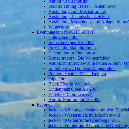
Aktion "Rauschbrille"
Scooter Tuning Treffen - Aldenhoven
Ausbildung zum Mechatroniker
Ausbildung Technischer Zeichner
Ausbildung Maschinen- und Anlagenführer/
Wintersport
Eventmagazin NACHTSICHT
Halloween 2008
Immecke Open Air 2008
Fury in the Slaughterhouse
Celebration in Finnentrop
Konzertreport - Die Wingenfelder
Anubiz im Interview zum neuen Album "U
Im Interview: Thorsten Wingenfelder
Pointers-Head LIVE in Belgien
Olpe Ole
Bläck Föss in Wallefeld
Lindenplatz Open Air 2007
Zillertaler Schürzenjäger
Anubiz Studioreport X 2007
Karneval
Jecken - Köln gegen Mainz mit dem Engelsk
Jecken - Wasserspiele im Märchenwald
Jecken - KG närrische Oberberger 2011
Jecken - Fototermin KG närrsche Oberberg