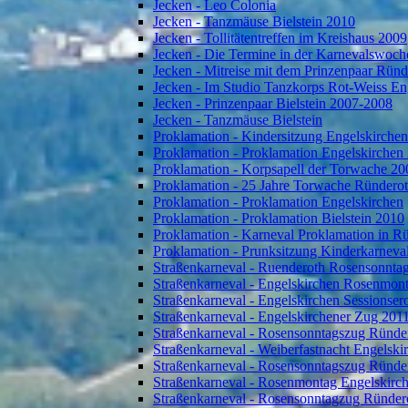
Jecken - Leo Colonia
Jecken - Tanzmäuse Bielstein 2010
Jecken - Tollitätentreffen im Kreishaus 2009
Jecken - Die Termine in der Karnevalswoch
Jecken - Mitreise mit dem Prinzenpaar Rün
Jecken - Im Studio Tanzkorps Rot-Weiss En
Jecken - Prinzenpaar Bielstein 2007-2008
Jecken - Tanzmäuse Bielstein
Proklamation - Kindersitzung Engelskirche
Proklamation - Proklamation Engelskirchen
Proklamation - Korpsapell der Torwache 20
Proklamation - 25 Jahre Torwache Ründero
Proklamation - Proklamation Engelskirchen
Proklamation - Proklamation Bielstein 2010
Proklamation - Karneval Proklamation in R
Proklamation - Prunksitzung Kinderkarneva
Straßenkarneval - Ruenderoth Rosensonnta
Straßenkarneval - Engelskirchen Rosenmon
Straßenkarneval - Engelskirchen Sessionser
Straßenkarneval - Engelskirchener Zug 201
Straßenkarneval - Rosensonntagszug Ründe
Straßenkarneval - Weiberfastnacht Engelski
Straßenkarneval - Rosensonntagszug Ründe
Straßenkarneval - Rosenmontag Engelskirc
Straßenkarneval - Rosensonntagzug Ründer