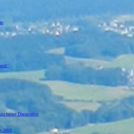
in
nruh"
irchener Dreigestirn
er 2011