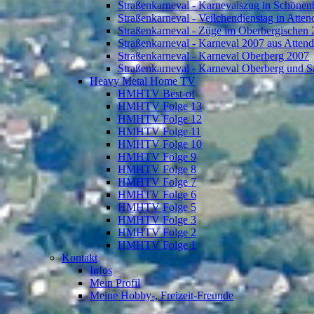
Straßenkarneval - Karnevalszug in Schönen
Straßenkarneval - Veilchendienstag in Atte
Straßenkarneval - Züge im Oberbergischen
Straßenkarneval - Karneval 2007 aus Atten
Straßenkarneval - Karneval Oberberg 2007
Straßenkarneval - Karneval Oberberg und S
Heavy Metal Home TV
HMHTV Best-of
HMHTV Folge 13
HMHTV Folge 12
HMHTV Folge 11
HMHTV Folge 10
HMHTV Folge 9
HMHTV Folge 8
HMHTV Folge 7
HMHTV Folge 6
HMHTV Folge 5
HMHTV Folge 3
HMHTV Folge 2
HMHTV Folge 1
Kontakt
Infos
Mein Profil
Meine Hobby-, Freizeit-Freunde