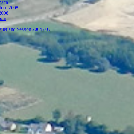
bach
ndorn 2008
 2008
dorn
auerland Session 2004 / 05