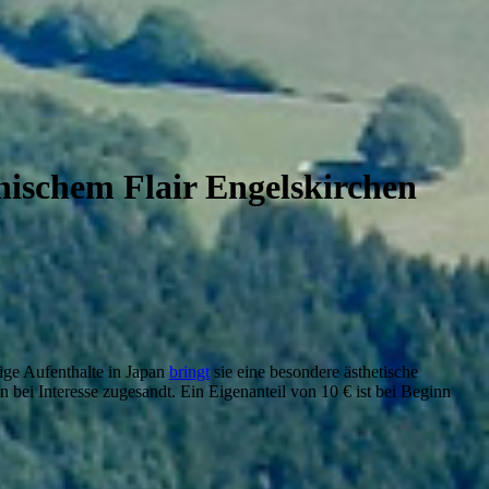
nischem Flair Engelskirchen
ige Aufenthalte in Japan
bringt
sie eine besondere ästhetische
 bei Interesse zugesandt. Ein Eigenanteil von 10 € ist bei Beginn