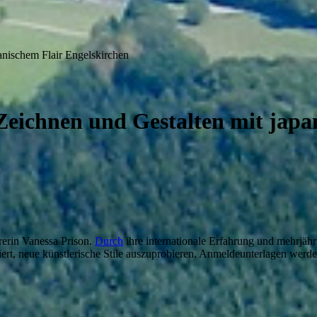
anischem Flair Engelskirchen
Zeichnen und Gestalten mit japa
rerin Vanessa Prison.
Durch
ihre internationale Erfahrung und mehrjähr
iert, neue künstlerische Stile auszuprobieren. Anmeldeunterlagen werden