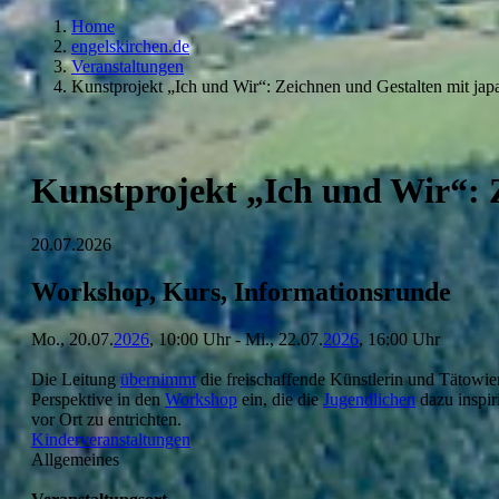
Home
engelskirchen.de
Veranstaltungen
Kunstprojekt „Ich und Wir“: Zeichnen und Gestalten mit jap
Kunstprojekt „Ich und Wir“: 
20.07.2026
Workshop, Kurs, Informationsrunde
Mo., 20.07.
2026
, 10:00 Uhr - Mi., 22.07.
2026
, 16:00 Uhr
Die Leitung
übernimmt
die freischaffende Künstlerin und Tätowie
Perspektive in den
Workshop
ein, die die
Jugendlichen
dazu inspir
vor Ort zu entrichten.
Kinderveranstaltungen
Allgemeines