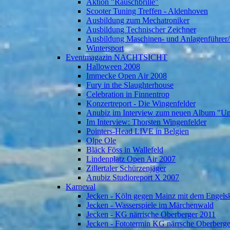
Aktion "Rauschbrille"
Scooter Tuning Treffen - Aldenhoven
Ausbildung zum Mechatroniker
Ausbildung Technischer Zeichner
Ausbildung Maschinen- und Anlagenführer/
Wintersport
Eventmagazin NACHTSICHT
Halloween 2008
Immecke Open Air 2008
Fury in the Slaughterhouse
Celebration in Finnentrop
Konzertreport - Die Wingenfelder
Anubiz im Interview zum neuen Album "U
Im Interview: Thorsten Wingenfelder
Pointers-Head LIVE in Belgien
Olpe Ole
Bläck Föss in Wallefeld
Lindenplatz Open Air 2007
Zillertaler Schürzenjäger
Anubiz Studioreport X 2007
Karneval
Jecken - Köln gegen Mainz mit dem Engelsk
Jecken - Wasserspiele im Märchenwald
Jecken - KG närrische Oberberger 2011
Jecken - Fototermin KG närrsche Oberberg