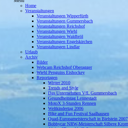
Menü
Home
Veranstaltungen
Veranstaltungen Wipperfürth
Veranstaltungen Gummersbach
Veranstaltungen Reichshof
Veranstaltungen Wiehl
Veranstaltungen Waldbröl
Veranstaltungen Engelskirchen
Veranstaltungen Lindlar
Urlaub
Archiv
Bilder
Webcam Reichshof Oberagger
Wiehl Penguins Eishockey
Reportagen
Winter 2010
Trends and Style
Das Unternehmen VfL Gummersbach
Gesundheitstag Lennestadt
MotoX 3-Stunden Rennen
Weltkindertag 2006
Bike and Fun Festival Saalhausen
Quad-Europameisterschaft in Bielstein 2007
Bobbycar NRW-Meisterschaft Silberg Krom