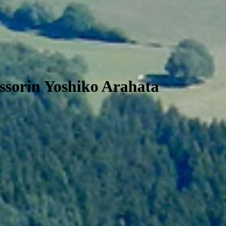
essorin Yoshiko Arahata