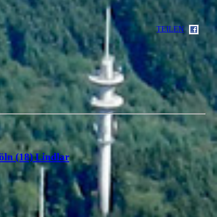
TEILEN
öln (18) Lindlar