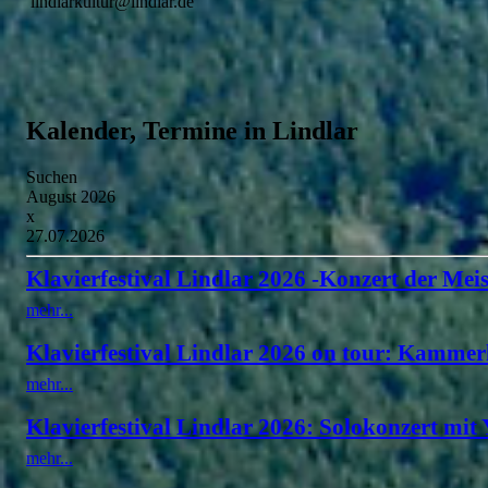
lindlarkultur@lindlar.de
Kalender, Termine in Lindlar
Suchen
August 2026
x
27.07.2026
Klavierfestival Lindlar 2026 -Konzert der Meis
mehr...
Klavierfestival Lindlar 2026 on tour: Kammer
mehr...
Klavierfestival Lindlar 2026: Solokonzert mit
mehr...