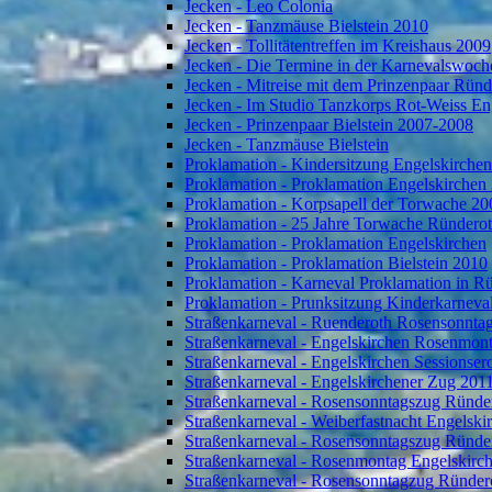
Jecken - Leo Colonia
Jecken - Tanzmäuse Bielstein 2010
Jecken - Tollitätentreffen im Kreishaus 2009
Jecken - Die Termine in der Karnevalswoch
Jecken - Mitreise mit dem Prinzenpaar Rün
Jecken - Im Studio Tanzkorps Rot-Weiss En
Jecken - Prinzenpaar Bielstein 2007-2008
Jecken - Tanzmäuse Bielstein
Proklamation - Kindersitzung Engelskirche
Proklamation - Proklamation Engelskirchen
Proklamation - Korpsapell der Torwache 20
Proklamation - 25 Jahre Torwache Ründero
Proklamation - Proklamation Engelskirchen
Proklamation - Proklamation Bielstein 2010
Proklamation - Karneval Proklamation in R
Proklamation - Prunksitzung Kinderkarneva
Straßenkarneval - Ruenderoth Rosensonnta
Straßenkarneval - Engelskirchen Rosenmon
Straßenkarneval - Engelskirchen Sessionser
Straßenkarneval - Engelskirchener Zug 201
Straßenkarneval - Rosensonntagszug Ründe
Straßenkarneval - Weiberfastnacht Engelski
Straßenkarneval - Rosensonntagszug Ründe
Straßenkarneval - Rosenmontag Engelskirc
Straßenkarneval - Rosensonntagzug Ründer