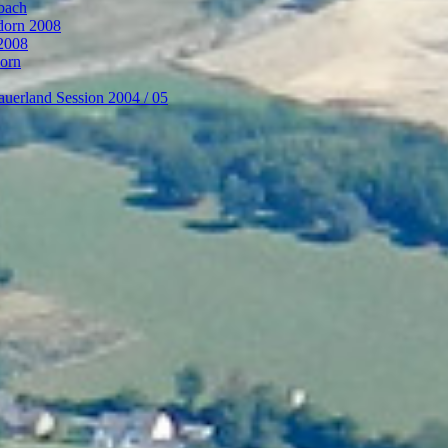
bach
ndorn 2008
 2008
dorn
auerland Session 2004 / 05