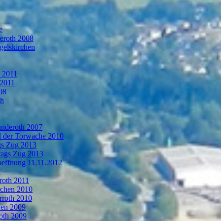
e
deroth 2008
gelskirchen
n 2011
 2011
08
th
ünderoth 2007
l der Torwache 2010
gs Zug 2013
tags Zug 2013
oeffnung 11.11.2012
1
roth 2011
rchen 2010
rroth 2010
hen 2009
oth 2009