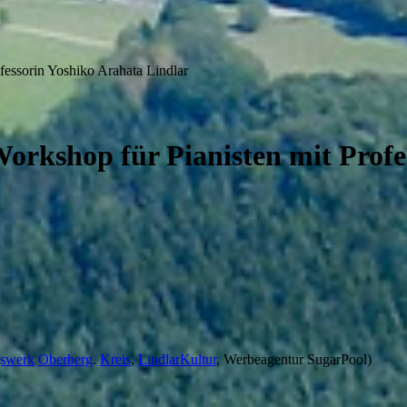
ofessorin Yoshiko Arahata Lindlar
 Workshop für Pianisten mit Prof
gswerk
Oberberg
.
Kreis
,
LindlarKultur
, Werbeagentur SugarPool)