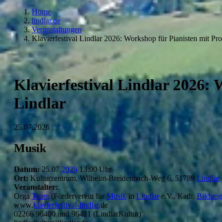
Home
lindlar.de
Veranstaltungen
Klavierfestival Lindlar 2026: Workshop für Pianisten mit Pr
Klavierfestival Lindlar 2026:
Lindlar
25.07.2026
Musik
Datum:
25.07.
2026
13:00 Uhr
Ort:
Kulturzentrum, Wilhelm-Breidenbach-Weg 6, 51789
Lindlar
Veranstalter:
Orga
Team
(Förderverein für
Musik
in
Lindlar
e.V., Kath.
Bildun
www.
klavierfestival-lindlar
.de
02266 96400 und 96421 (LindlarKultur)