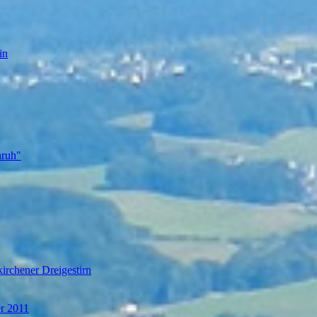
in
nruh"
irchener Dreigestirn
er 2011