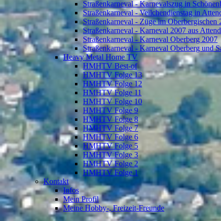
Straßenkarneval - Karnevalszug in Schönen
Straßenkarneval - Veilchendienstag in Atte
Straßenkarneval - Züge im Oberbergischen
Straßenkarneval - Karneval 2007 aus Atten
Straßenkarneval - Karneval Oberberg 2007
Straßenkarneval - Karneval Oberberg und S
Heavy Metal Home TV
HMHTV Best-of
HMHTV Folge 13
HMHTV Folge 12
HMHTV Folge 11
HMHTV Folge 10
HMHTV Folge 9
HMHTV Folge 8
HMHTV Folge 7
HMHTV Folge 6
HMHTV Folge 5
HMHTV Folge 3
HMHTV Folge 2
HMHTV Folge 1
Kontakt
Infos
Mein Profil
Meine Hobby-, Freizeit-Freunde