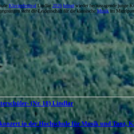
onale
Klavierfestival
Lindlar
2026
bringt
wieder herausragende junge Kü
gegnungen steht die Leidenschaft für die klassische
Musik
im Mittelpun
terschüler- (Nr. 18) Lindlar
konzert in der Hochschule für Musik und Tanz, K