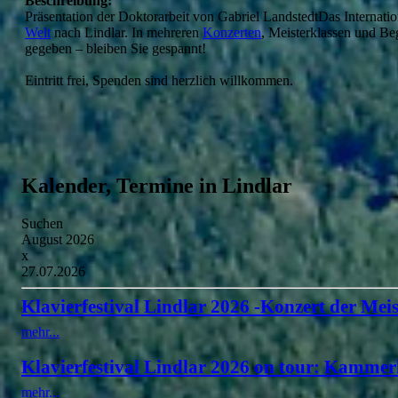
Beschreibung:
Präsentation der Doktorarbeit von Gabriel LandstedtDas Internati
Welt
nach Lindlar. In mehreren
Konzerten
, Meisterklassen und Be
gegeben – bleiben Sie gespannt!
Eintritt frei, Spenden sind herzlich willkommen.
Kalender, Termine in Lindlar
Suchen
August 2026
x
27.07.2026
Klavierfestival Lindlar 2026 -Konzert der Meis
mehr...
Klavierfestival Lindlar 2026 on tour: Kammer
mehr...