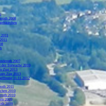
e
deroth 2008
gelskirchen
n 2011
 2011
08
th
ünderoth 2007
l der Torwache 2010
gs Zug 2013
tags Zug 2013
oeffnung 11.11.2012
1
roth 2011
rchen 2010
rroth 2010
hen 2009
oth 2009