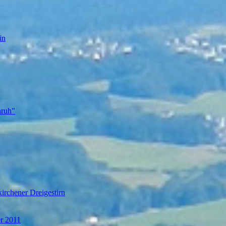
in
nruh"
irchener Dreigestirn
er 2011