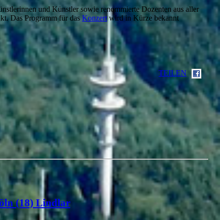
nstlerinnen und Künstler sowie renommierte Dozenten aus aller
kt. Das Programm für das
Konzert
wird in Kürze bekannt
TEILEN
öln (18) Lindlar