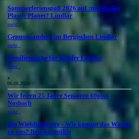
Sommerferienspaß 2026 auf :metabolon
Plastic Planet? Lindlar
mehr...
Genusswandern im Bergischen Lindlar
mehr...
Fossiliensuche für Kinder Lindlar
mehr...
x
06.08.2026
Wir feiern 25 Jahre Senioren 60plus
Nosbach
mehr...
Die Wiehltalsperre - Wie kommt das Wasser
zu uns? Brüchermühle