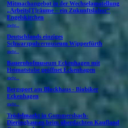
Mitmachangebot in der Wechselausstellung
„Arbeits[T]räume – ein Zukunftslabor“
Engelskirchen
mehr...
Deutschlands einziges
Schwarzpulvermuseum Wipperfürth
mehr...
Bauernhofmuseum Eckenhagen mit
Heimatstube geöffnet Eckenhagen
mehr...
Bergsport am Blockhaus - Biobiker
Eckenhagen
mehr...
Trödelmarkt in Gummersbach-
Dieringhausen beim überdachten Kaufland