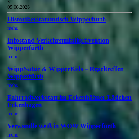
x
05.08.2026
Historikerstammtisch Wipperfürth
mehr...
Infostand Verkehrsunfallprävention
Wipperfürth
mehr...
WippNatur & WipperKids – Regeltreffen
Wipperfürth
mehr...
Fahrradwerkstatt im Eckenhääner Lädchen
Eckenhagen
mehr...
Verwandle weiß in WOW Wipperfürth
mehr...