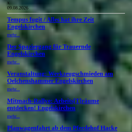
x
09.08.2026
Tempus fugit / Alles hat ihre Zeit
Engelskirchen
mehr...
Der Spaziergang für Trauernde
Engelskirchen
mehr...
Veranstaltung: Werkzeugschmieden am
Oelchenshammer Engelskirchen
mehr...
Mitmach-Rallye: Arbeits[T]räume
entdecken! Engelskirchen
mehr...
Planwagenfahrt ab dem Pferdehof Hacke