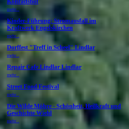
Konradshof
mehr...
Kinder-Führung: Stromausfall im
Kraftwerk Engelskirchen
mehr...
Dorffest "Treff in Scheel" Lindlar
mehr...
Repair Cafe Lindlar Lindlar
mehr...
Street Food Festival
mehr...
Die Wilde Möhre - Schönheit, Heilkraft und
Geschichte Wiehl
mehr...