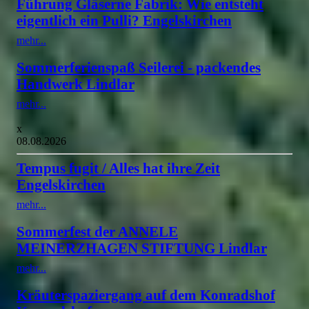
Führung Gläserne Fabrik: Wie entsteht
eigentlich ein Pulli? Engelskirchen
mehr...
Sommerferienspaß Seilerei - packendes
Handwerk Lindlar
mehr...
x
08.08.2026
Tempus fugit / Alles hat ihre Zeit
Engelskirchen
mehr...
Sommerfest der ANNELE
MEINERZHAGEN STIFTUNG Lindlar
mehr...
Kräuterspaziergang auf dem Konradshof