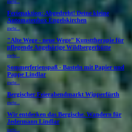
mehr...
Ferienaktion: Abgedreht! Deine kleine
Automatenbox Engelskirchen
mehr...
"Alte Wege - neue Wege" Kunsttherapie für
pflegende Angehörige Wildbergerhütte
mehr...
Sommerferienspaß - Basteln mit Papier und
Pappe Lindlar
mehr...
Bergischer Feierabendmarkt Wipperfürth
mehr...
Wir entdecken das Bergische. Wandern für
Jedermann Lindlar
mehr...