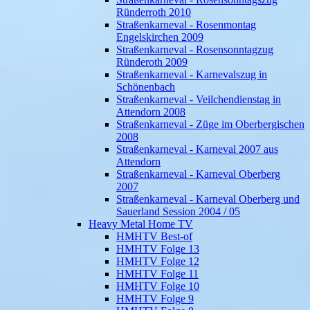
Ründerroth 2010
Straßenkarneval - Rosenmontag
Engelskirchen 2009
Straßenkarneval - Rosensonntagzug
Ründeroth 2009
Straßenkarneval - Karnevalszug in
Schönenbach
Straßenkarneval - Veilchendienstag in
Attendorn 2008
Straßenkarneval - Züge im Oberbergischen
2008
Straßenkarneval - Karneval 2007 aus
Attendorn
Straßenkarneval - Karneval Oberberg
2007
Straßenkarneval - Karneval Oberberg und
Sauerland Session 2004 / 05
Heavy Metal Home TV
HMHTV Best-of
HMHTV Folge 13
HMHTV Folge 12
HMHTV Folge 11
HMHTV Folge 10
HMHTV Folge 9