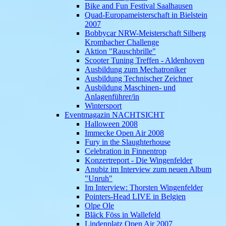
Bike and Fun Festival Saalhausen
Quad-Europameisterschaft in Bielstein
2007
Bobbycar NRW-Meisterschaft Silberg
Krombacher Challenge
Aktion "Rauschbrille"
Scooter Tuning Treffen - Aldenhoven
Ausbildung zum Mechatroniker
Ausbildung Technischer Zeichner
Ausbildung Maschinen- und
Anlagenführer/in
Wintersport
Eventmagazin NACHTSICHT
Halloween 2008
Immecke Open Air 2008
Fury in the Slaughterhouse
Celebration in Finnentrop
Konzertreport - Die Wingenfelder
Anubiz im Interview zum neuen Album
"Unruh"
Im Interview: Thorsten Wingenfelder
Pointers-Head LIVE in Belgien
Olpe Ole
Bläck Föss in Wallefeld
Lindenplatz Open Air 2007