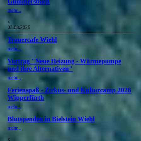
Gummersbach
mehr...
x
03.08.2026
Trauercafe Wiehl
mehr...
Vortrag "Neue Heizung - Wärmepumpe
und ihre Alternativen"
mehr...
Ferienspaß - Zirkus- und Kulturcamp 2026
Wipperfürth
mehr...
Blutspenden in Bielstein Wiehl
mehr...
x