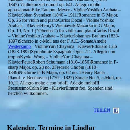
1847) Violinkonzert e-moll op. 641. Allegro molto
appassionatoEike Eamonn Meyer - ViolineYoshiko Arahata –
KlavierJohan Svendsen (1840 – 1911)Romance in G Major,
Op. 26 for violin and pianoCarlos Dozal - ViolineYoshiko
Arahata - KlavierHenryk WieniawskiMazurka in G Major,
Op. 19, No. 1 (“Obertass”) for violin and pianoCarlos Dozal
– ViolineYoshiko Arahata – KlavierJohannes Brahms (1833-
1897)Scherzo in c-Moll aus der F.A.E.-SonateAmelie
Westerkamp
- ViolineYuri Chayama - KlavierEdouard Lalo
(1823-1892)Symphonie Espagnole Opus 211. Allegro non
troppoKyoka Wong – ViolineYuri Chayama –
KlavierPauseRobert Schumann (1810–1856)Romance in F-
sharp Major, op. 28 no. 2Frederic Chopin (1810–
1849)Nocturne in B Major, op. 62 no. 1Henry Banta –
PianoL.v. Beethoven (1770 – 1827) Sonate No. 5, c-Moll, op.
10,1I. Allegro molto e con brioII. Adagio moltoIII.
PrestissimoColin Pütz - KlavierEintritt frei, Spenden sind
herzlich willkommen.
TEILEN
Kalender, Termine in Lindlar