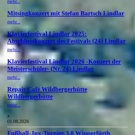
mehr...
Mitsingkonzert mit Stefan Bartsch Lindlar
mehr...
Klavierfestival Lindlar 2025:
Abschlusskonzert des Festivals (24) Lindlar
mehr...
Klavierfestival Lindlar 2026 -Konzert der
Meisterschüler- (Nr. 24) Lindlar
mehr...
Repair Café Wildbergerhütte
Wildbergerhütte
mehr...
x
01.08.2026
Fußball-Jux-Turnier 3.0 Wipperfürth