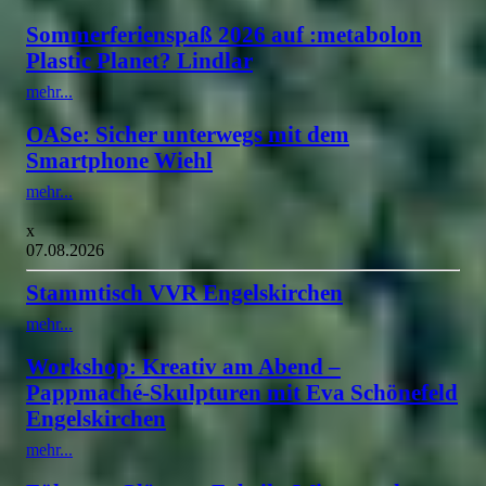
Sommerferienspaß 2026 auf :metabolon
Plastic Planet? Lindlar
mehr...
OASe: Sicher unterwegs mit dem
Smartphone Wiehl
mehr...
x
07.08.2026
Stammtisch VVR Engelskirchen
mehr...
Workshop: Kreativ am Abend –
Pappmaché-Skulpturen mit Eva Schönefeld
Engelskirchen
mehr...