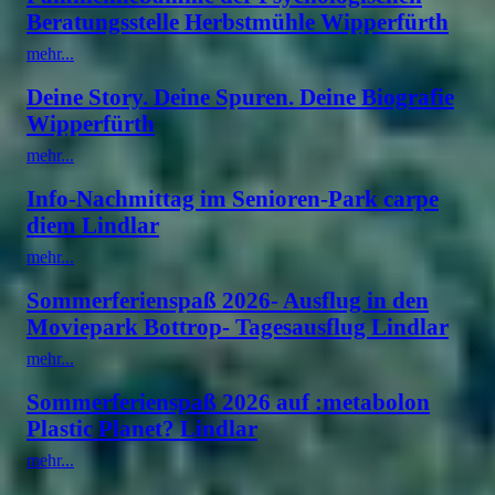
Beratungsstelle Herbstmühle Wipperfürth
mehr...
Deine Story. Deine Spuren. Deine Biografie
Wipperfürth
mehr...
Info-Nachmittag im Senioren-Park carpe
diem Lindlar
mehr...
Sommerferienspaß 2026- Ausflug in den
Moviepark Bottrop- Tagesausflug Lindlar
mehr...
Sommerferienspaß 2026 auf :metabolon
Plastic Planet? Lindlar
mehr...