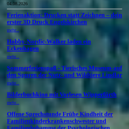
04.08.2026
Ferienaktion: Drucken statt Zeichnen – dein
erster 3D Druck Engelskirchen
mehr...
Hobby-Nordic-Walker laden ein
Eckenhagen
mehr...
Sommerferienspaß - Tierisches Museum-auf
den Spuren der Nutz- und Wildtiere Lindlar
mehr...
Bilderbuchkino mit Vorlesen Wipperfürth
mehr...
Offene Sprechstunde Frühe Kindheit der
Familienkinderkrankenschwester und
Familienhebamme der Psychologischen