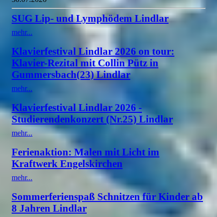
SUG Lip- und Lymphödem Lindlar
mehr...
Klavierfestival Lindlar 2026 on tour:
Klavier-Rezital mit Collin Pütz in
Gummersbach(23) Lindlar
mehr...
Klavierfestival Lindlar 2026 -
Studierendenkonzert (Nr.25) Lindlar
mehr...
Ferienaktion: Malen mit Licht im
Kraftwerk Engelskirchen
mehr...
Sommerferienspaß Schnitzen für Kinder ab
8 Jahren Lindlar