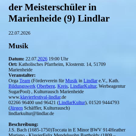
der Meisterschüler in
Marienheide (9) Lindlar
22.07.2026
Musik
Datum:
22.07.
2026
19:00 Uhr
Ort:
Katholisches Pfarrheim, Klosterstr. 14, 51709
Marienheide
Veranstalter:
Orga
Team
(Förderverein für
Musik
in
Lindlar
e.V., Kath.
Bildungswerk
Oberberg
.
Kreis
,
LindlarKultur
, Werbeagentur
SugarPool) , Kulturrausch Marienheide
www.
klavierfestival-lindlar
.de
02266 96400 und 96421 (
LindlarKultur
), 01520 9444793
(
Jürgen
Schäffler, Kulturrausch)
lindlarkultur@lindlar.de
Beschreibung:
J.S. Bach (1685-1750)Toccata in E Minor BWV 914Heather
Mariano - KlavierFelix Mendelssohn Bartholdy (1809 –