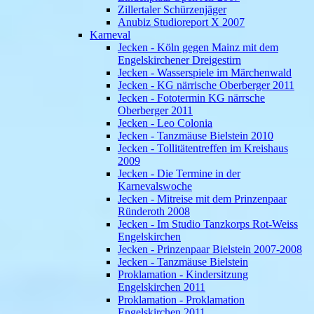
Zillertaler Schürzenjäger
Anubiz Studioreport X 2007
Karneval
Jecken - Köln gegen Mainz mit dem
Engelskirchener Dreigestirn
Jecken - Wasserspiele im Märchenwald
Jecken - KG närrische Oberberger 2011
Jecken - Fototermin KG närrsche
Oberberger 2011
Jecken - Leo Colonia
Jecken - Tanzmäuse Bielstein 2010
Jecken - Tollitätentreffen im Kreishaus
2009
Jecken - Die Termine in der
Karnevalswoche
Jecken - Mitreise mit dem Prinzenpaar
Ründeroth 2008
Jecken - Im Studio Tanzkorps Rot-Weiss
Engelskirchen
Jecken - Prinzenpaar Bielstein 2007-2008
Jecken - Tanzmäuse Bielstein
Proklamation - Kindersitzung
Engelskirchen 2011
Proklamation - Proklamation
Engelskirchen 2011