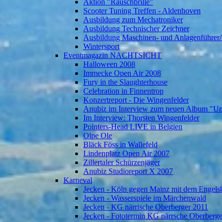
Aktion "Rauschbrille"
Scooter Tuning Treffen - Aldenhoven
Ausbildung zum Mechatroniker
Ausbildung Technischer Zeichner
Ausbildung Maschinen- und Anlagenführer/
Wintersport
Eventmagazin NACHTSICHT
Halloween 2008
Immecke Open Air 2008
Fury in the Slaughterhouse
Celebration in Finnentrop
Konzertreport - Die Wingenfelder
Anubiz im Interview zum neuen Album "U
Im Interview: Thorsten Wingenfelder
Pointers-Head LIVE in Belgien
Olpe Ole
Bläck Föss in Wallefeld
Lindenplatz Open Air 2007
Zillertaler Schürzenjäger
Anubiz Studioreport X 2007
Karneval
Jecken - Köln gegen Mainz mit dem Engelsk
Jecken - Wasserspiele im Märchenwald
Jecken - KG närrische Oberberger 2011
Jecken - Fototermin KG närrsche Oberberg