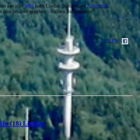
en aus aller
Welt
nach Lindlar. In mehreren
Konzerten
,
Kürze bekannt gegeben – bleiben Sie gespannt!
TEILEN
öln (18) Lindlar