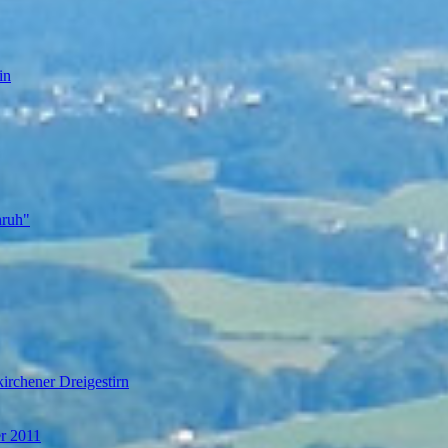
in
nruh"
irchener Dreigestirn
er 2011