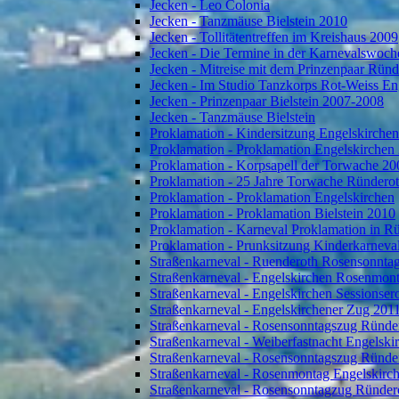
Jecken - Leo Colonia
Jecken - Tanzmäuse Bielstein 2010
Jecken - Tollitätentreffen im Kreishaus 2009
Jecken - Die Termine in der Karnevalswoch
Jecken - Mitreise mit dem Prinzenpaar Rün
Jecken - Im Studio Tanzkorps Rot-Weiss En
Jecken - Prinzenpaar Bielstein 2007-2008
Jecken - Tanzmäuse Bielstein
Proklamation - Kindersitzung Engelskirche
Proklamation - Proklamation Engelskirchen
Proklamation - Korpsapell der Torwache 20
Proklamation - 25 Jahre Torwache Ründero
Proklamation - Proklamation Engelskirchen
Proklamation - Proklamation Bielstein 2010
Proklamation - Karneval Proklamation in R
Proklamation - Prunksitzung Kinderkarneva
Straßenkarneval - Ruenderoth Rosensonnta
Straßenkarneval - Engelskirchen Rosenmon
Straßenkarneval - Engelskirchen Sessionser
Straßenkarneval - Engelskirchener Zug 201
Straßenkarneval - Rosensonntagszug Ründe
Straßenkarneval - Weiberfastnacht Engelski
Straßenkarneval - Rosensonntagszug Ründe
Straßenkarneval - Rosenmontag Engelskirc
Straßenkarneval - Rosensonntagzug Ründer