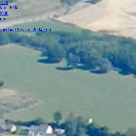
bach
ndorn 2008
 2008
dorn
auerland Session 2004 / 05