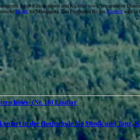
sragende junge Künstlerinnen und Künstler sowie renommierte Dozent
assische
Musik
im Mittelpunkt. Das Programm für das
Konzert
wird in 
terschüler- (Nr. 18) Lindlar
konzert in der Hochschule für Musik und Tanz, K