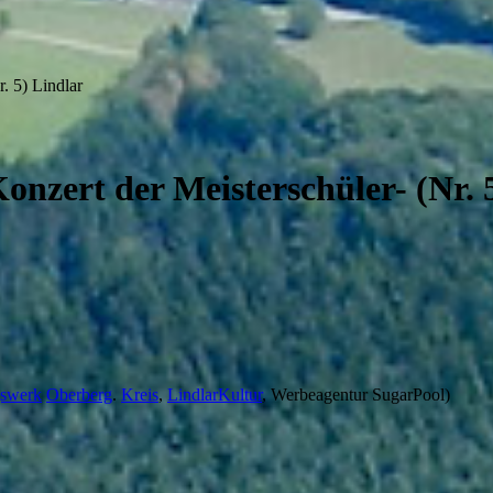
. 5) Lindlar
Konzert der Meisterschüler- (Nr. 
gswerk
Oberberg
.
Kreis
,
LindlarKultur
, Werbeagentur SugarPool)