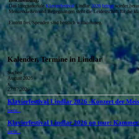
Beschreibung:
Das Internationale
Klavierfestival
Lindlar
2026
bringt
wieder herau
Meisterklassen und Begegnungen steht die Leidenschaft für die kl
Eintritt frei, Spenden sind herzlich willkommen.
Kalender, Termine in Lindlar
Suchen
August 2026
x
27.07.2026
Klavierfestival Lindlar 2026 -Konzert der Meis
mehr...
Klavierfestival Lindlar 2026 on tour: Kammer
mehr...