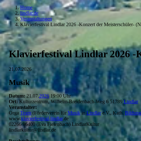
Home
lindlar.de
Veranstaltungen
Klavierfestival Lindlar 2026 -Konzert der Meisterschüler- (Nr
Klavierfestival Lindlar 2026 -
21.07.2026
Musik
Datum:
21.07.
2026
19:00 Uhr
Ort:
Kulturzentrum, Wilhelm-Breidenbach-Weg 6 51789
Lindlar
Veranstalter:
Orga
Team
(Förderverein für
Musik
in
Lindlar
e.V., Kath.
Bildun
www.
klavierfestival-lindlar
.de
02266 96400 (Eva Fielenbach) LindlarKultur
lindlarkultur@lindlar.de