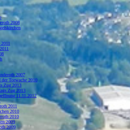
e
deroth 2008
gelskirchen
n 2011
 2011
08
th
ünderoth 2007
l der Torwache 2010
gs Zug 2013
tags Zug 2013
oeffnung 11.11.2012
1
roth 2011
rchen 2010
rroth 2010
hen 2009
oth 2009