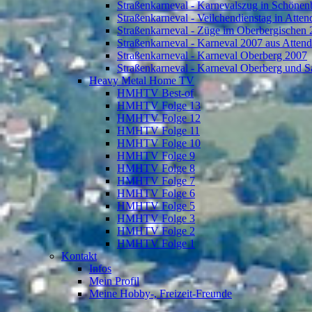
Straßenkarneval - Karnevalszug in Schönen
Straßenkarneval - Veilchendienstag in Atte
Straßenkarneval - Züge im Oberbergischen
Straßenkarneval - Karneval 2007 aus Atten
Straßenkarneval - Karneval Oberberg 2007
Straßenkarneval - Karneval Oberberg und S
Heavy Metal Home TV
HMHTV Best-of
HMHTV Folge 13
HMHTV Folge 12
HMHTV Folge 11
HMHTV Folge 10
HMHTV Folge 9
HMHTV Folge 8
HMHTV Folge 7
HMHTV Folge 6
HMHTV Folge 5
HMHTV Folge 3
HMHTV Folge 2
HMHTV Folge 1
Kontakt
Infos
Mein Profil
Meine Hobby-, Freizeit-Freunde