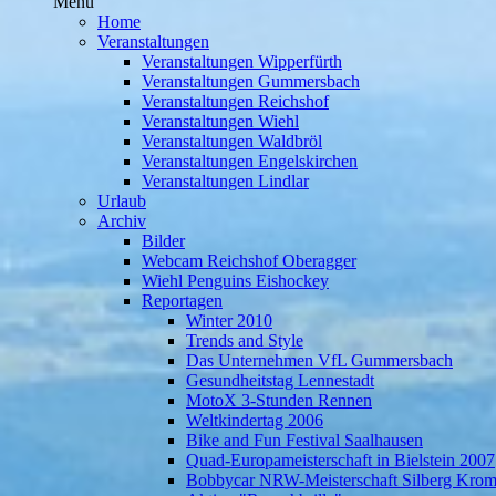
Menü
Home
Veranstaltungen
Veranstaltungen Wipperfürth
Veranstaltungen Gummersbach
Veranstaltungen Reichshof
Veranstaltungen Wiehl
Veranstaltungen Waldbröl
Veranstaltungen Engelskirchen
Veranstaltungen Lindlar
Urlaub
Archiv
Bilder
Webcam Reichshof Oberagger
Wiehl Penguins Eishockey
Reportagen
Winter 2010
Trends and Style
Das Unternehmen VfL Gummersbach
Gesundheitstag Lennestadt
MotoX 3-Stunden Rennen
Weltkindertag 2006
Bike and Fun Festival Saalhausen
Quad-Europameisterschaft in Bielstein 2007
Bobbycar NRW-Meisterschaft Silberg Krom