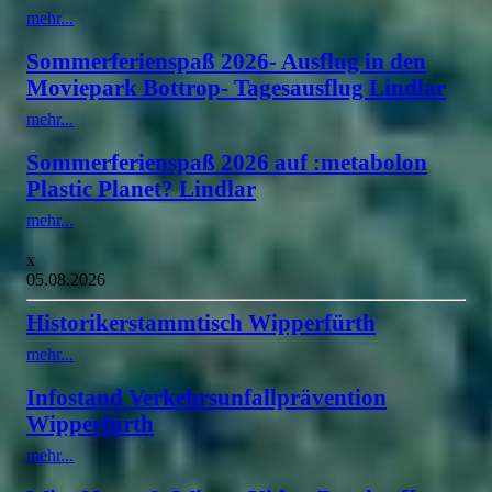
mehr...
Sommerferienspaß 2026- Ausflug in den
Moviepark Bottrop- Tagesausflug Lindlar
mehr...
Sommerferienspaß 2026 auf :metabolon
Plastic Planet? Lindlar
mehr...
x
05.08.2026
Historikerstammtisch Wipperfürth
mehr...
Infostand Verkehrsunfallprävention
Wipperfürth
mehr...