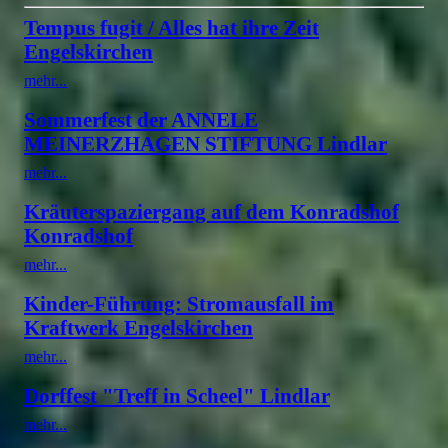
Tempus fugit / Alles hat ihre Zeit
Engelskirchen
mehr...
Sommerfest der ANNELE
MEINERZHAGEN STIFTUNG Lindlar
mehr...
Kräuterspaziergang auf dem Konradshof
Konradshof
mehr...
Kinder-Führung: Stromausfall im
Kraftwerk Engelskirchen
mehr...
Dorffest "Treff in Scheel" Lindlar
mehr...