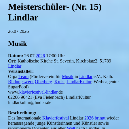
Meisterschüler- (Nr. 15)
Lindlar
26.07.2026
Musik
Datum:
26.07.
2026
17:00 Uhr
Ort:
Katholische Kirche St. Severin, Kirchplatz2, 51789
Lindlar
Veranstalter:
Orga
Team
(Förderverein für
Musik
in
Lindlar
e.V., Kath.
Bildungswerk
Oberberg
.
Kreis
,
LindlarKultur
, Werbeagentur
SugarPool)
www.
klavierfestival-lindlar
.de
02266 96421 (Eva Fielenbach) LindlarKultur
lindlarkultur@lindlar.de
Beschreibung:
Das Internationale
Klavierfestival
Lindlar
2026
bringt
wieder
herausragende junge Künstlerinnen und Künstler sowie
renommierte Dozenten aus aller
Welt
nach Lindlar. In