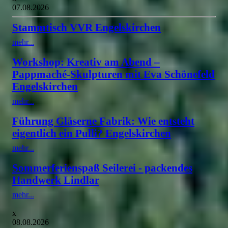
07.08.2026
Stammtisch VVR Engelskirchen
mehr...
Workshop: Kreativ am Abend –
Pappmaché-Skulpturen mit Eva Schönefeld
Engelskirchen
mehr...
Führung Gläserne Fabrik: Wie entsteht
eigentlich ein Pulli? Engelskirchen
mehr...
Sommerferienspaß Seilerei - packendes
Handwerk Lindlar
mehr...
x
08.08.2026