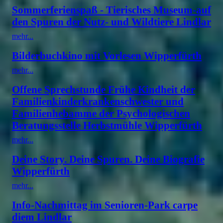
Sommerferienspaß - Tierisches Museum-auf
den Spuren der Nutz- und Wildtiere Lindlar
mehr...
Bilderbuchkino mit Vorlesen Wipperfürth
mehr...
Offene Sprechstunde Frühe Kindheit der
Familienkinderkrankenschwester und
Familienhebamme der Psychologischen
Beratungsstelle Herbstmühle Wipperfürth
mehr...
Deine Story. Deine Spuren. Deine Biografie
Wipperfürth
mehr...
Info-Nachmittag im Senioren-Park carpe
diem Lindlar