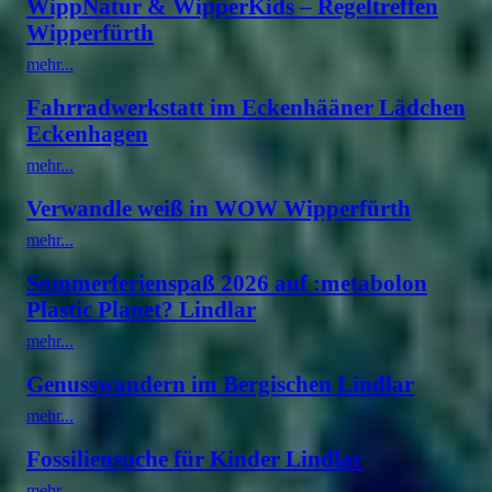
WippNatur & WipperKids – Regeltreffen
Wipperfürth
mehr...
Fahrradwerkstatt im Eckenhääner Lädchen
Eckenhagen
mehr...
Verwandle weiß in WOW Wipperfürth
mehr...
Sommerferienspaß 2026 auf :metabolon
Plastic Planet? Lindlar
mehr...
Genusswandern im Bergischen Lindlar
mehr...
Fossiliensuche für Kinder Lindlar
mehr...