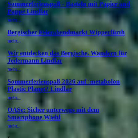
Sommerferienspaß - Basteln mit Papier und
Pappe Lindlar
mehr...
Bergischer Feierabendmarkt Wipperfürth
mehr...
Wir entdecken das Bergische. Wandern für
Jedermann Lindlar
mehr...
Sommerferienspaß 2026 auf :metabolon
Plastic Planet? Lindlar
mehr...
OASe: Sicher unterwegs mit dem
Smartphone Wiehl
mehr...
x