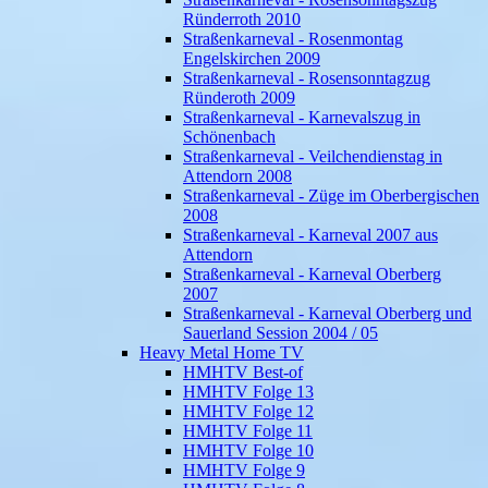
Ründerroth 2010
Straßenkarneval - Rosenmontag
Engelskirchen 2009
Straßenkarneval - Rosensonntagzug
Ründeroth 2009
Straßenkarneval - Karnevalszug in
Schönenbach
Straßenkarneval - Veilchendienstag in
Attendorn 2008
Straßenkarneval - Züge im Oberbergischen
2008
Straßenkarneval - Karneval 2007 aus
Attendorn
Straßenkarneval - Karneval Oberberg
2007
Straßenkarneval - Karneval Oberberg und
Sauerland Session 2004 / 05
Heavy Metal Home TV
HMHTV Best-of
HMHTV Folge 13
HMHTV Folge 12
HMHTV Folge 11
HMHTV Folge 10
HMHTV Folge 9