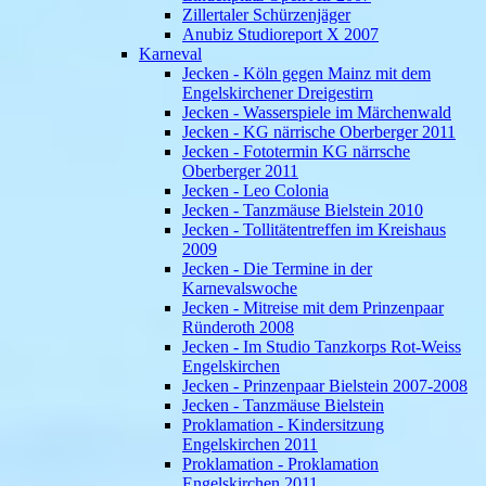
Zillertaler Schürzenjäger
Anubiz Studioreport X 2007
Karneval
Jecken - Köln gegen Mainz mit dem
Engelskirchener Dreigestirn
Jecken - Wasserspiele im Märchenwald
Jecken - KG närrische Oberberger 2011
Jecken - Fototermin KG närrsche
Oberberger 2011
Jecken - Leo Colonia
Jecken - Tanzmäuse Bielstein 2010
Jecken - Tollitätentreffen im Kreishaus
2009
Jecken - Die Termine in der
Karnevalswoche
Jecken - Mitreise mit dem Prinzenpaar
Ründeroth 2008
Jecken - Im Studio Tanzkorps Rot-Weiss
Engelskirchen
Jecken - Prinzenpaar Bielstein 2007-2008
Jecken - Tanzmäuse Bielstein
Proklamation - Kindersitzung
Engelskirchen 2011
Proklamation - Proklamation
Engelskirchen 2011