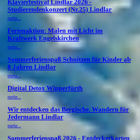
Klavierfestival Lindlar 2026 -
Studierendenkonzert (Nr.25) Lindlar
mehr...
Ferienaktion: Malen mit Licht im
Kraftwerk Engelskirchen
mehr...
Sommerferienspaß Schnitzen für Kinder ab
8 Jahren Lindlar
mehr...
Digital Detox Wipperfürth
mehr...
Wir entdecken das Bergische. Wandern für
Jedermann Lindlar
mehr...
Sommerferienspaß 2026 - Entdeckerkarten