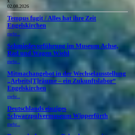
x
02.08.2026
Tempus fugit / Alles hat ihre Zeit
Engelskirchen
mehr...
Schmiedevorführung im Museum Achse,
Rad und Wagen Wiehl
mehr...
Mitmachangebot in der Wechselausstellung
„Arbeits[T]räume – ein Zukunftslabor“
Engelskirchen
mehr...
Deutschlands einziges
Schwarzpulvermuseum Wipperfürth
mehr...