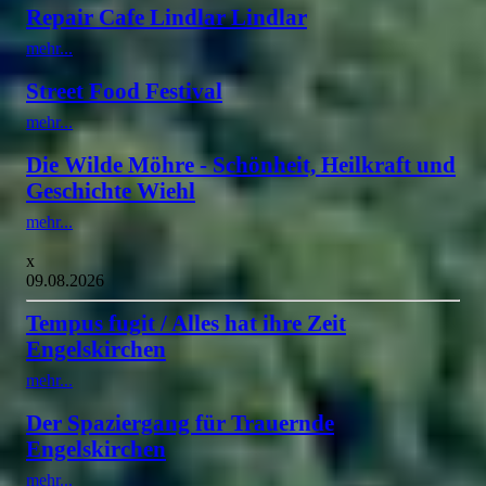
Repair Cafe Lindlar Lindlar
mehr...
Street Food Festival
mehr...
Die Wilde Möhre - Schönheit, Heilkraft und
Geschichte Wiehl
mehr...
x
09.08.2026
Tempus fugit / Alles hat ihre Zeit
Engelskirchen
mehr...
Der Spaziergang für Trauernde
Engelskirchen
mehr...