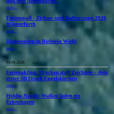
und ihre Alternativen"
mehr...
Ferienspaß - Zirkus- und Kulturcamp 2026
Wipperfürth
mehr...
Blutspenden in Bielstein Wiehl
mehr...
x
04.08.2026
Ferienaktion: Drucken statt Zeichnen – dein
erster 3D Druck Engelskirchen
mehr...
Hobby-Nordic-Walker laden ein
Eckenhagen
mehr...