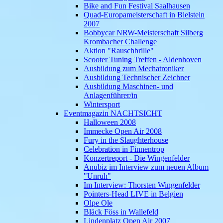
Bike and Fun Festival Saalhausen
Quad-Europameisterschaft in Bielstein
2007
Bobbycar NRW-Meisterschaft Silberg
Krombacher Challenge
Aktion "Rauschbrille"
Scooter Tuning Treffen - Aldenhoven
Ausbildung zum Mechatroniker
Ausbildung Technischer Zeichner
Ausbildung Maschinen- und
Anlagenführer/in
Wintersport
Eventmagazin NACHTSICHT
Halloween 2008
Immecke Open Air 2008
Fury in the Slaughterhouse
Celebration in Finnentrop
Konzertreport - Die Wingenfelder
Anubiz im Interview zum neuen Album
"Unruh"
Im Interview: Thorsten Wingenfelder
Pointers-Head LIVE in Belgien
Olpe Ole
Bläck Föss in Wallefeld
Lindenplatz Open Air 2007