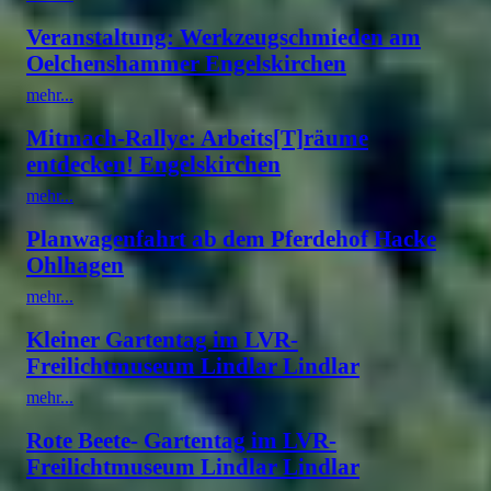
Veranstaltung: Werkzeugschmieden am
Oelchenshammer Engelskirchen
mehr...
Mitmach-Rallye: Arbeits[T]räume
entdecken! Engelskirchen
mehr...
Planwagenfahrt ab dem Pferdehof Hacke
Ohlhagen
mehr...
Kleiner Gartentag im LVR-
Freilichtmuseum Lindlar Lindlar
mehr...
Rote Beete- Gartentag im LVR-
Freilichtmuseum Lindlar Lindlar