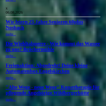
x
06.08.2026
Wir feiern 25 Jahre Senioren 60plus
Nosbach
mehr...
Die Wiehltalsperre - Wie kommt das Wasser
zu uns? Brüchermühle
mehr...
Ferienaktion: Abgedreht! Deine kleine
Automatenbox Engelskirchen
mehr...
"Alte Wege - neue Wege" Kunsttherapie für
pflegende Angehörige Wildbergerhütte
mehr...