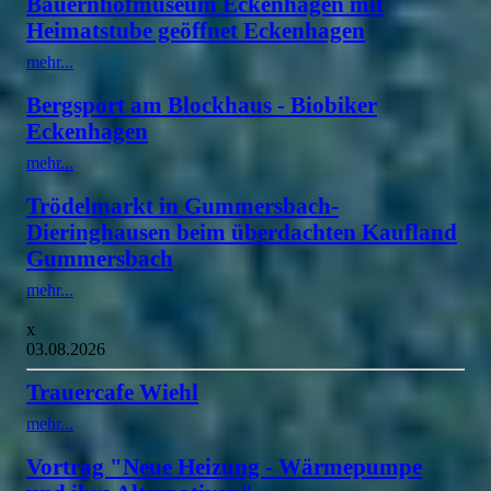
Bauernhofmuseum Eckenhagen mit
Heimatstube geöffnet Eckenhagen
mehr...
Bergsport am Blockhaus - Biobiker
Eckenhagen
mehr...
Trödelmarkt in Gummersbach-
Dieringhausen beim überdachten Kaufland
Gummersbach
mehr...
x
03.08.2026
Trauercafe Wiehl
mehr...
Vortrag "Neue Heizung - Wärmepumpe