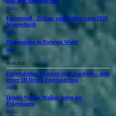
und ihre Alternativen"
mehr...
Ferienspaß - Zirkus- und Kulturcamp 2026
Wipperfürth
mehr...
Blutspenden in Bielstein Wiehl
mehr...
x
04.08.2026
Ferienaktion: Drucken statt Zeichnen – dein
erster 3D Druck Engelskirchen
mehr...
Hobby-Nordic-Walker laden ein
Eckenhagen
mehr...