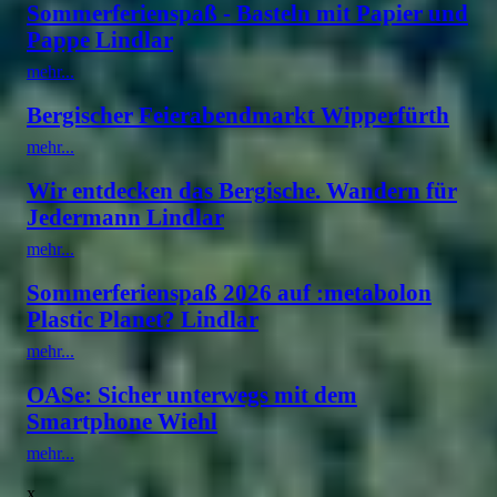
Sommerferienspaß - Basteln mit Papier und
Pappe Lindlar
mehr...
Bergischer Feierabendmarkt Wipperfürth
mehr...
Wir entdecken das Bergische. Wandern für
Jedermann Lindlar
mehr...
Sommerferienspaß 2026 auf :metabolon
Plastic Planet? Lindlar
mehr...
OASe: Sicher unterwegs mit dem
Smartphone Wiehl
mehr...
x