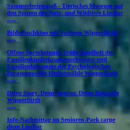
Sommerferienspaß - Tierisches Museum-auf
den Spuren der Nutz- und Wildtiere Lindlar
mehr...
Bilderbuchkino mit Vorlesen Wipperfürth
mehr...
Offene Sprechstunde Frühe Kindheit der
Familienkinderkrankenschwester und
Familienhebamme der Psychologischen
Beratungsstelle Herbstmühle Wipperfürth
mehr...
Deine Story. Deine Spuren. Deine Biografie
Wipperfürth
mehr...
Info-Nachmittag im Senioren-Park carpe
diem Lindlar