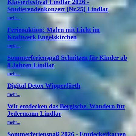
Klavierfestival Lindlar 2026 -
Studierendenkonzert (Nr.25) Lindlar
mehr...
Ferienaktion: Malen mit Licht im
Kraftwerk Engelskirchen
mehr...
Sommerferienspaß Schnitzen für Kinder ab
8 Jahren Lindlar
mehr...
Digital Detox Wipperfürth
mehr...
Wir entdecken das Bergische. Wandern für
Jedermann Lindlar
mehr...
Sommerferienspaß 2026 - Entdeckerkarten