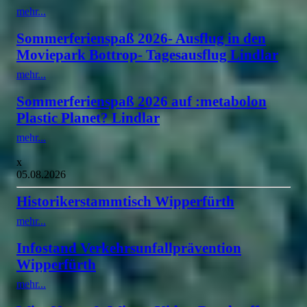
mehr...
Sommerferienspaß 2026- Ausflug in den
Moviepark Bottrop- Tagesausflug Lindlar
mehr...
Sommerferienspaß 2026 auf :metabolon
Plastic Planet? Lindlar
mehr...
x
05.08.2026
Historikerstammtisch Wipperfürth
mehr...
Infostand Verkehrsunfallprävention
Wipperfürth
mehr...