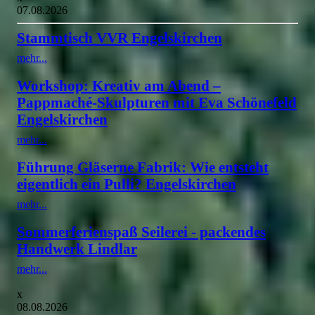
07.08.2026
Stammtisch VVR Engelskirchen
mehr...
Workshop: Kreativ am Abend –
Pappmaché-Skulpturen mit Eva Schönefeld
Engelskirchen
mehr...
Führung Gläserne Fabrik: Wie entsteht
eigentlich ein Pulli? Engelskirchen
mehr...
Sommerferienspaß Seilerei - packendes
Handwerk Lindlar
mehr...
x
08.08.2026