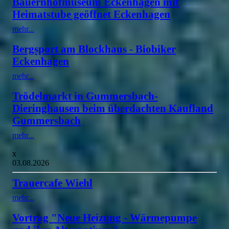
Bauernhofmuseum Eckenhagen mit
Heimatstube geöffnet Eckenhagen
mehr...
Bergsport am Blockhaus - Biobiker
Eckenhagen
mehr...
Trödelmarkt in Gummersbach-
Dieringhausen beim überdachten Kaufland
Gummersbach
mehr...
x
03.08.2026
Trauercafe Wiehl
mehr...
Vortrag "Neue Heizung - Wärmepumpe