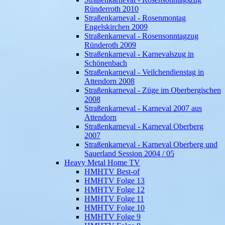
Ründerroth 2010
Straßenkarneval - Rosenmontag
Engelskirchen 2009
Straßenkarneval - Rosensonntagzug
Ründeroth 2009
Straßenkarneval - Karnevalszug in
Schönenbach
Straßenkarneval - Veilchendienstag in
Attendorn 2008
Straßenkarneval - Züge im Oberbergischen
2008
Straßenkarneval - Karneval 2007 aus
Attendorn
Straßenkarneval - Karneval Oberberg
2007
Straßenkarneval - Karneval Oberberg und
Sauerland Session 2004 / 05
Heavy Metal Home TV
HMHTV Best-of
HMHTV Folge 13
HMHTV Folge 12
HMHTV Folge 11
HMHTV Folge 10
HMHTV Folge 9