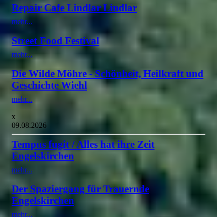
Repair Cafe Lindlar Lindlar
mehr...
Street Food Festival
mehr...
Die Wilde Möhre - Schönheit, Heilkraft und
Geschichte Wiehl
mehr...
x
09.08.2026
Tempus fugit / Alles hat ihre Zeit
Engelskirchen
mehr...
Der Spaziergang für Trauernde
Engelskirchen
mehr...