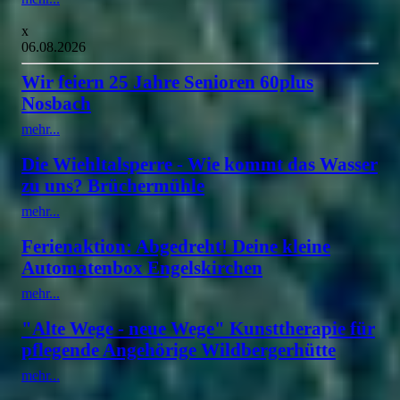
x
06.08.2026
Wir feiern 25 Jahre Senioren 60plus
Nosbach
mehr...
Die Wiehltalsperre - Wie kommt das Wasser
zu uns? Brüchermühle
mehr...
Ferienaktion: Abgedreht! Deine kleine
Automatenbox Engelskirchen
mehr...
"Alte Wege - neue Wege" Kunsttherapie für
pflegende Angehörige Wildbergerhütte
mehr...