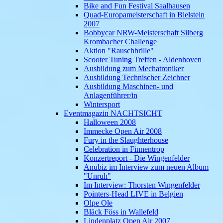
Bike and Fun Festival Saalhausen
Quad-Europameisterschaft in Bielstein
2007
Bobbycar NRW-Meisterschaft Silberg
Krombacher Challenge
Aktion "Rauschbrille"
Scooter Tuning Treffen - Aldenhoven
Ausbildung zum Mechatroniker
Ausbildung Technischer Zeichner
Ausbildung Maschinen- und
Anlagenführer/in
Wintersport
Eventmagazin NACHTSICHT
Halloween 2008
Immecke Open Air 2008
Fury in the Slaughterhouse
Celebration in Finnentrop
Konzertreport - Die Wingenfelder
Anubiz im Interview zum neuen Album
"Unruh"
Im Interview: Thorsten Wingenfelder
Pointers-Head LIVE in Belgien
Olpe Ole
Bläck Föss in Wallefeld
Lindenplatz Open Air 2007