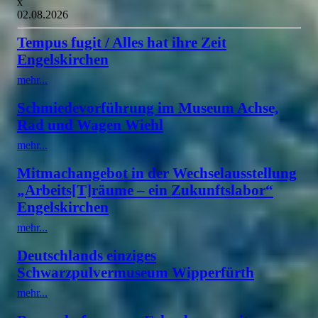
x
02.08.2026
Tempus fugit / Alles hat ihre Zeit
Engelskirchen
mehr...
Schmiedevorführung im Museum Achse,
Rad und Wagen Wiehl
mehr...
Mitmachangebot in der Wechselausstellung
„Arbeits[T]räume – ein Zukunftslabor“
Engelskirchen
mehr...
Deutschlands einziges
Schwarzpulvermuseum Wipperfürth
mehr...