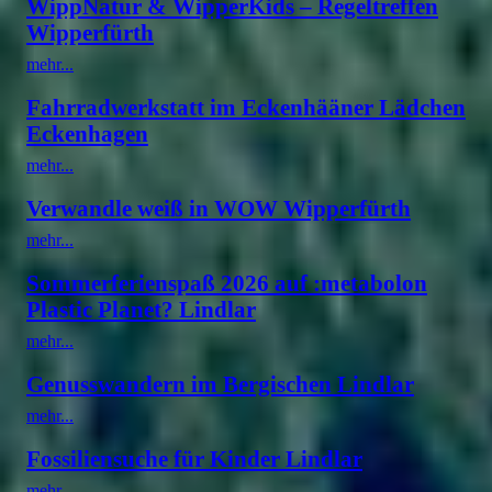
WippNatur & WipperKids – Regeltreffen
Wipperfürth
mehr...
Fahrradwerkstatt im Eckenhääner Lädchen
Eckenhagen
mehr...
Verwandle weiß in WOW Wipperfürth
mehr...
Sommerferienspaß 2026 auf :metabolon
Plastic Planet? Lindlar
mehr...
Genusswandern im Bergischen Lindlar
mehr...
Fossiliensuche für Kinder Lindlar
mehr...