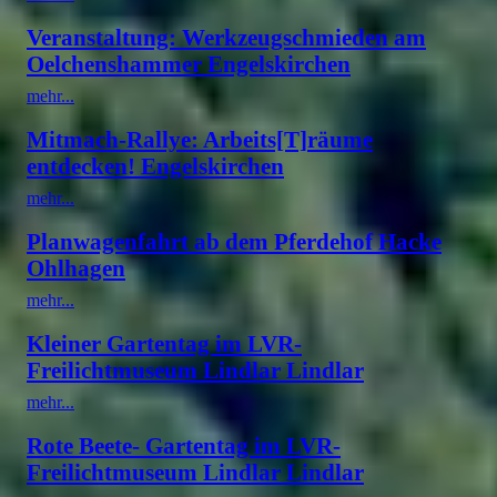
Veranstaltung: Werkzeugschmieden am
Oelchenshammer Engelskirchen
mehr...
Mitmach-Rallye: Arbeits[T]räume
entdecken! Engelskirchen
mehr...
Planwagenfahrt ab dem Pferdehof Hacke
Ohlhagen
mehr...
Kleiner Gartentag im LVR-
Freilichtmuseum Lindlar Lindlar
mehr...
Rote Beete- Gartentag im LVR-
Freilichtmuseum Lindlar Lindlar