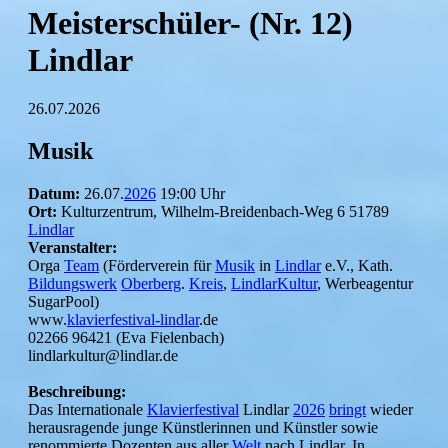
Meisterschüler- (Nr. 12)
Lindlar
26.07.2026
Musik
Datum:
26.07.
2026
19:00 Uhr
Ort:
Kulturzentrum, Wilhelm-Breidenbach-Weg 6 51789
Lindlar
Veranstalter:
Orga
Team
(Förderverein für
Musik
in
Lindlar
e.V., Kath.
Bildungswerk
Oberberg
.
Kreis
,
LindlarKultur
, Werbeagentur
SugarPool)
www.
klavierfestival-lindlar
.de
02266 96421 (Eva Fielenbach)
lindlarkultur@lindlar.de
Beschreibung:
Das Internationale
Klavierfestival
Lindlar
2026
bringt
wieder
herausragende junge Künstlerinnen und Künstler sowie
renommierte Dozenten aus aller
Welt
nach Lindlar. In