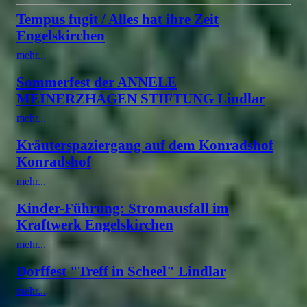
Tempus fugit / Alles hat ihre Zeit
Engelskirchen
mehr...
Sommerfest der ANNELE
MEINERZHAGEN STIFTUNG Lindlar
mehr...
Kräuterspaziergang auf dem Konradshof
Konradshof
mehr...
Kinder-Führung: Stromausfall im
Kraftwerk Engelskirchen
mehr...
Dorffest "Treff in Scheel" Lindlar
mehr...