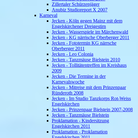
Zillertaler Schürzenjäger
Anubiz Studioreport X 2007
Karneval
Jecken - Köln gegen Mainz mit dem
Engelskirchener Dreigestirn
Jecken - Wasserspiele im Märchenwald
Jecken - KG närrische Oberberger 2011
Jecken - Fototermin KG närrsche
Oberberger 2011
Jecken - Leo Colonia
Jecken - Tanzmäuse Bielstein 2010
Jecken - Tollitätentreffen im Kreishaus
2009
Jecken - Die Termine in der
Karnevalswoche
Jecken - Mitreise mit dem Prinzenpaar
Ründeroth 2008
Jecken - Im Studio Tanzkorps Rot-Weiss
Engelskirchen
Jecken - Prinzenpaar Bielstein 2007-2008
Jecken - Tanzmäuse Bielstein
Proklamation - Kindersitzung
Engelskirchen 2011
Proklamation - Proklamation
Engelskirchen 2011