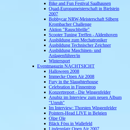
Bike and Fun Festival Saalhausen
Quad-Europameisterschaft in Bielstein
2007
Bobbycar NRW-Meisterschaft Silberg
Krombacher Challenge
Aktion "Rauschbrille"
Scooter Tuning Treffen - Aldenhoven
Ausbildung zum Mechatroniker
Ausbildung Technischer Zeichner
Ausbildung Maschinen- und
Anlagenführer/in
Wintersport
Eventmagazin NACHTSICHT
Halloween 2008
Immecke Open Air 2008
Fury in the Slaughterhouse
Celebration in Finnentrop
Konzertreport - Die Wingenfelder
Anubiz im Interview zum neuen Album
"Unruh"
Im Interview: Thorsten Wingenfelder
Pointers-Head LIVE in Belgien
Olpe Ole
Bläck Föss in Wallefeld
Lindenplatz Open Air 2007