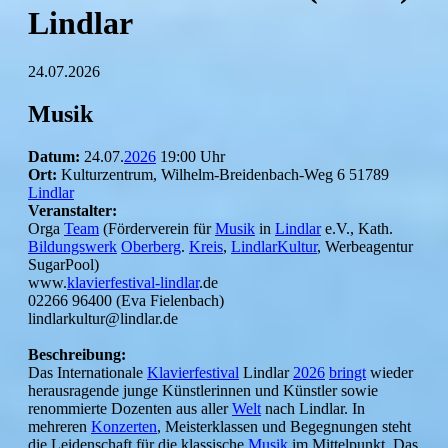
Lindlar
24.07.2026
Musik
Datum:
24.07.
2026
19:00 Uhr
Ort:
Kulturzentrum, Wilhelm-Breidenbach-Weg 6 51789
Lindlar
Veranstalter:
Orga
Team
(Förderverein für
Musik
in
Lindlar
e.V., Kath.
Bildungswerk
Oberberg
.
Kreis
,
LindlarKultur
, Werbeagentur
SugarPool)
www.
klavierfestival-lindlar
.de
02266 96400 (Eva Fielenbach)
lindlarkultur@lindlar.de
Beschreibung:
Das Internationale
Klavierfestival
Lindlar
2026
bringt
wieder
herausragende junge Künstlerinnen und Künstler sowie
renommierte Dozenten aus aller
Welt
nach Lindlar. In
mehreren
Konzerten
, Meisterklassen und Begegnungen steht
die Leidenschaft für die klassische
Musik
im Mittelpunkt. Das