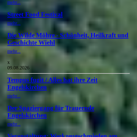
mehr...
Street Food Festival
mehr...
Die Wilde Möhre - Schönheit, Heilkraft und
Geschichte Wiehl
mehr...
x
09.08.2026
Tempus fugit / Alles hat ihre Zeit
Engelskirchen
mehr...
Der Spaziergang für Trauernde
Engelskirchen
mehr...
Veranstaltung: Werkzeugschmieden am