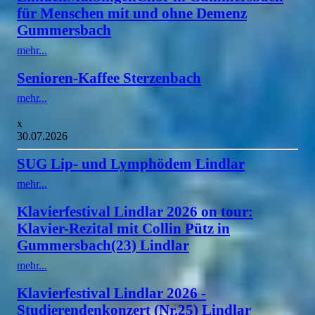
für Menschen mit und ohne Demenz
Gummersbach
mehr...
Senioren-Kaffee Sterzenbach
mehr...
x
30.07.2026
SUG Lip- und Lymphödem Lindlar
mehr...
Klavierfestival Lindlar 2026 on tour:
Klavier-Rezital mit Collin Pütz in
Gummersbach(23) Lindlar
mehr...
Klavierfestival Lindlar 2026 -
Studierendenkonzert (Nr.25) Lindlar