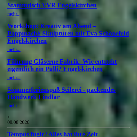
Stammtisch VVR Engelskirchen
mehr...
Workshop: Kreativ am Abend –
Pappmaché-Skulpturen mit Eva Schönefeld
Engelskirchen
mehr...
Führung Gläserne Fabrik: Wie entsteht
eigentlich ein Pulli? Engelskirchen
mehr...
Sommerferienspaß Seilerei - packendes
Handwerk Lindlar
mehr...
x
08.08.2026
Tempus fugit / Alles hat ihre Zeit