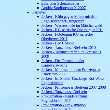
Zillertaler Schürzenjäger
Anubiz Studioreport X 2007
Karneval
Jecken - Köln gegen Mainz mit dem
Engelskirchener Dreigestirn
Jecken - Wasserspiele im Märchenwald
Jecken - KG närrische Oberberger 2011
Jecken - Fototermin KG närrsche
Oberberger 2011
Jecken - Leo Colonia
Jecken - Tanzmäuse Bielstein 2010
Jecken - Tollitätentreffen im Kreishaus
2009
Jecken - Die Termine in der
Karnevalswoche
Jecken - Mitreise mit dem Prinzenpaar
Ründeroth 2008
Jecken - Im Studio Tanzkorps Rot-Weiss
Engelskirchen
Jecken - Prinzenpaar Bielstein 2007-2008
Jecken - Tanzmäuse Bielstein
Proklamation - Kindersitzung
Engelskirchen 2011
Proklamation - Proklamation
Engelskirchen 2011