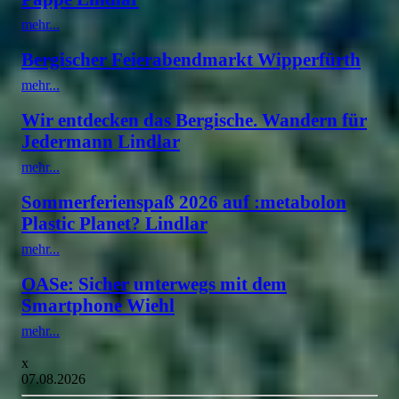
mehr...
Bergischer Feierabendmarkt Wipperfürth
mehr...
Wir entdecken das Bergische. Wandern für
Jedermann Lindlar
mehr...
Sommerferienspaß 2026 auf :metabolon
Plastic Planet? Lindlar
mehr...
OASe: Sicher unterwegs mit dem
Smartphone Wiehl
mehr...
x
07.08.2026