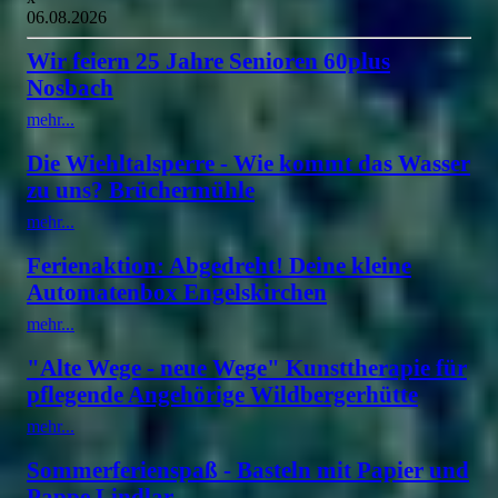
06.08.2026
Wir feiern 25 Jahre Senioren 60plus
Nosbach
mehr...
Die Wiehltalsperre - Wie kommt das Wasser
zu uns? Brüchermühle
mehr...
Ferienaktion: Abgedreht! Deine kleine
Automatenbox Engelskirchen
mehr...
"Alte Wege - neue Wege" Kunsttherapie für
pflegende Angehörige Wildbergerhütte
mehr...
Sommerferienspaß - Basteln mit Papier und
Pappe Lindlar