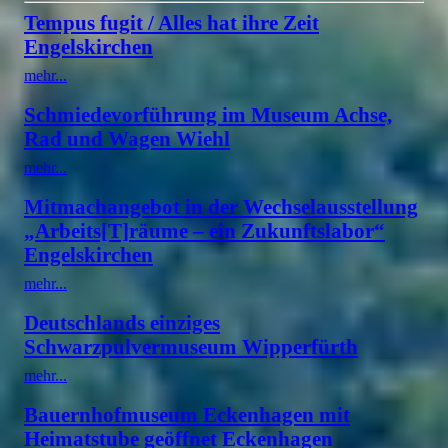
Tempus fugit / Alles hat ihre Zeit
Engelskirchen
mehr...
Schmiedevorführung im Museum Achse,
Rad und Wagen Wiehl
mehr...
Mitmachangebot in der Wechselausstellung
„Arbeits[T]räume – ein Zukunftslabor“
Engelskirchen
mehr...
Deutschlands einziges
Schwarzpulvermuseum Wipperfürth
mehr...
Bauernhofmuseum Eckenhagen mit
Heimatstube geöffnet Eckenhagen