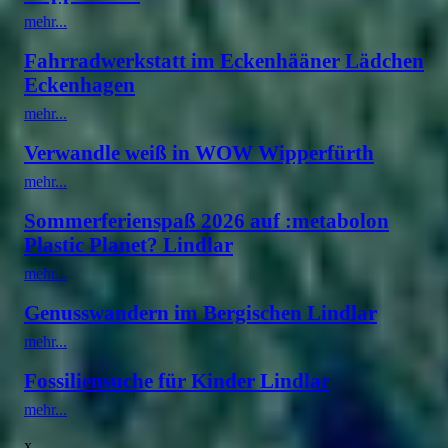
mehr...
Fahrradwerkstatt im Eckenhääner Lädchen
Eckenhagen
mehr...
Verwandle weiß in WOW Wipperfürth
mehr...
Sommerferienspaß 2026 auf :metabolon
Plastic Planet? Lindlar
mehr...
Genusswandern im Bergischen Lindlar
mehr...
Fossiliensuche für Kinder Lindlar
mehr...
x