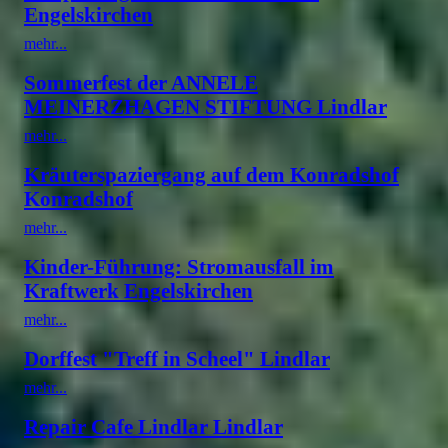
Engelskirchen
mehr...
Sommerfest der ANNELE
MEINERZHAGEN STIFTUNG Lindlar
mehr...
Kräuterspaziergang auf dem Konradshof
Konradshof
mehr...
Kinder-Führung: Stromausfall im
Kraftwerk Engelskirchen
mehr...
Dorffest "Treff in Scheel" Lindlar
mehr...
Repair Cafe Lindlar Lindlar