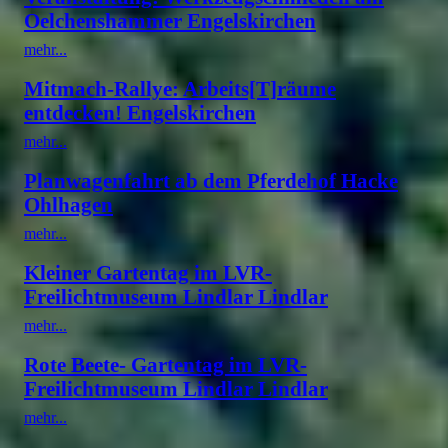
Oelchenshammer Engelskirchen
mehr...
Mitmach-Rallye: Arbeits[T]räume
entdecken! Engelskirchen
mehr...
Planwagenfahrt ab dem Pferdehof Hacke
Ohlhagen
mehr...
Kleiner Gartentag im LVR-
Freilichtmuseum Lindlar Lindlar
mehr...
Rote Beete- Gartentag im LVR-
Freilichtmuseum Lindlar Lindlar
mehr...