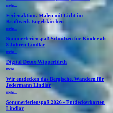
mehr...
Ferienaktion: Malen mit Licht im
Kraftwerk Engelskirchen
mehr...
Sommerferienspaß Schnitzen für Kinder ab
8 Jahren Lindlar
mehr...
Digital Detox Wipperfürth
mehr...
Wir entdecken das Bergische. Wandern für
Jedermann Lindlar
mehr...
Sommerferienspaß 2026 - Entdeckerkarten
Lindlar