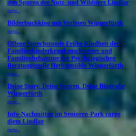
den Spuren der Nutz- und Wildtiere Lindlar
mehr...
Bilderbuchkino mit Vorlesen Wipperfürth
mehr...
Offene Sprechstunde Frühe Kindheit der
Familienkinderkrankenschwester und
Familienhebamme der Psychologischen
Beratungsstelle Herbstmühle Wipperfürth
mehr...
Deine Story. Deine Spuren. Deine Biografie
Wipperfürth
mehr...
Info-Nachmittag im Senioren-Park carpe
diem Lindlar
mehr...