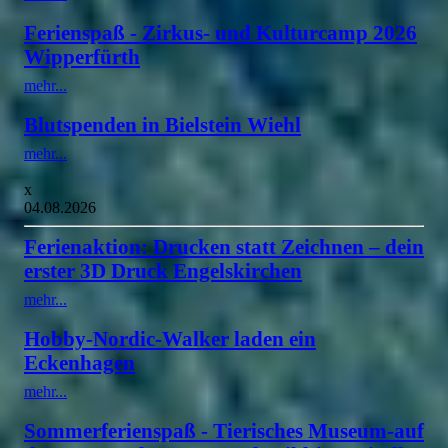
Ferienspaß - Zirkus- und Kulturcamp 2026
Wipperfürth
mehr...
Blutspenden in Bielstein Wiehl
mehr...
x
04.08.2026
Ferienaktion: Drucken statt Zeichnen – dein
erster 3D Druck Engelskirchen
mehr...
Hobby-Nordic-Walker laden ein
Eckenhagen
mehr...
Sommerferienspaß - Tierisches Museum-auf