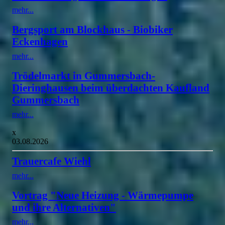
mehr...
Bergsport am Blockhaus - Biobiker
Eckenhagen
mehr...
Trödelmarkt in Gummersbach-
Dieringhausen beim überdachten Kaufland
Gummersbach
mehr...
x
03.08.2026
Trauercafe Wiehl
mehr...
Vortrag "Neue Heizung - Wärmepumpe
und ihre Alternativen"
mehr...