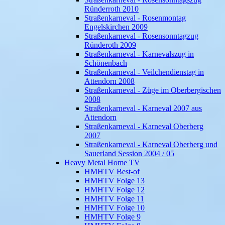
Ründerroth 2010
Straßenkarneval - Rosenmontag
Engelskirchen 2009
Straßenkarneval - Rosensonntagzug
Ründeroth 2009
Straßenkarneval - Karnevalszug in
Schönenbach
Straßenkarneval - Veilchendienstag in
Attendorn 2008
Straßenkarneval - Züge im Oberbergischen
2008
Straßenkarneval - Karneval 2007 aus
Attendorn
Straßenkarneval - Karneval Oberberg
2007
Straßenkarneval - Karneval Oberberg und
Sauerland Session 2004 / 05
Heavy Metal Home TV
HMHTV Best-of
HMHTV Folge 13
HMHTV Folge 12
HMHTV Folge 11
HMHTV Folge 10
HMHTV Folge 9