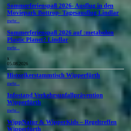
Sommerferienspaß 2026- Ausflug in den
Moviepark Bottrop- Tagesausflug Lindlar
mehr...
Sommerferienspaß 2026 auf :metabolon
Plastic Planet? Lindlar
mehr...
x
05.08.2026
Historikerstammtisch Wipperfürth
mehr...
Infostand Verkehrsunfallprävention
Wipperfürth
mehr...
WippNatur & WipperKids – Regeltreffen
Wipperfürth