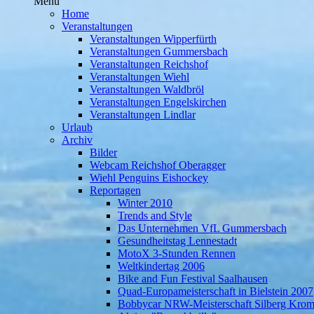
Menü
Home
Veranstaltungen
Veranstaltungen Wipperfürth
Veranstaltungen Gummersbach
Veranstaltungen Reichshof
Veranstaltungen Wiehl
Veranstaltungen Waldbröl
Veranstaltungen Engelskirchen
Veranstaltungen Lindlar
Urlaub
Archiv
Bilder
Webcam Reichshof Oberagger
Wiehl Penguins Eishockey
Reportagen
Winter 2010
Trends and Style
Das Unternehmen VfL Gummersbach
Gesundheitstag Lennestadt
MotoX 3-Stunden Rennen
Weltkindertag 2006
Bike and Fun Festival Saalhausen
Quad-Europameisterschaft in Bielstein 2007
Bobbycar NRW-Meisterschaft Silberg Krom