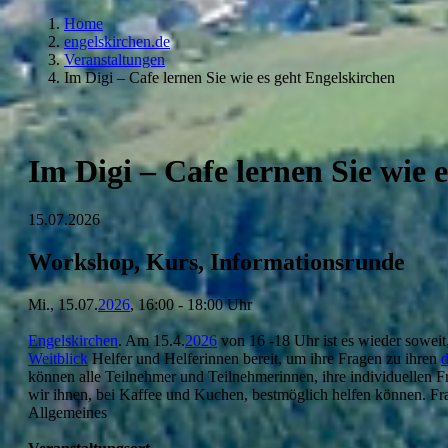
Home
engelskirchen.de
Veranstaltungen
Im Digi – Cafe lernen Sie wie es geht Engelskirchen
Im Digi – Cafe lernen Sie wie 
15.07.2026
Workshop, Kurs, Informationsrunde
Mi., 15.07.
2026
, 16:00 - 18:00 Uhr
Engelskirchen
. Am 15.4.
2026
von 16 -18 Uhr ist es wieder sowei
Weitblick
Helfer und Helferinnen bereit, um ihre Fragen zu ihren
d
können alle Teilnehmer und Teilnehmerinnen, ihre individuellen F
wir ihnen, bei Kaffee und Kuchen, bestmöglich helfen können. Frag
Allgemeines