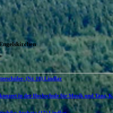
 Engelskirchen
terschüler- (Nr. 18) Lindlar
konzert in der Hochschule für Musik und Tanz, K
 Yoshiko Arahata (17) Lindlar