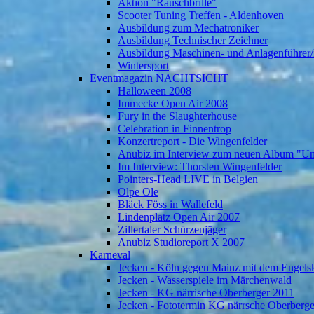
Aktion "Rauschbrille"
Scooter Tuning Treffen - Aldenhoven
Ausbildung zum Mechatroniker
Ausbildung Technischer Zeichner
Ausbildung Maschinen- und Anlagenführer/
Wintersport
Eventmagazin NACHTSICHT
Halloween 2008
Immecke Open Air 2008
Fury in the Slaughterhouse
Celebration in Finnentrop
Konzertreport - Die Wingenfelder
Anubiz im Interview zum neuen Album "U
Im Interview: Thorsten Wingenfelder
Pointers-Head LIVE in Belgien
Olpe Ole
Bläck Föss in Wallefeld
Lindenplatz Open Air 2007
Zillertaler Schürzenjäger
Anubiz Studioreport X 2007
Karneval
Jecken - Köln gegen Mainz mit dem Engelsk
Jecken - Wasserspiele im Märchenwald
Jecken - KG närrische Oberberger 2011
Jecken - Fototermin KG närrsche Oberberg