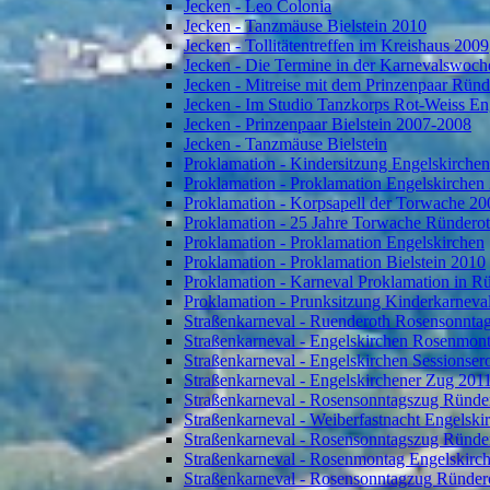
Jecken - Leo Colonia
Jecken - Tanzmäuse Bielstein 2010
Jecken - Tollitätentreffen im Kreishaus 2009
Jecken - Die Termine in der Karnevalswoch
Jecken - Mitreise mit dem Prinzenpaar Rün
Jecken - Im Studio Tanzkorps Rot-Weiss En
Jecken - Prinzenpaar Bielstein 2007-2008
Jecken - Tanzmäuse Bielstein
Proklamation - Kindersitzung Engelskirche
Proklamation - Proklamation Engelskirchen
Proklamation - Korpsapell der Torwache 20
Proklamation - 25 Jahre Torwache Ründero
Proklamation - Proklamation Engelskirchen
Proklamation - Proklamation Bielstein 2010
Proklamation - Karneval Proklamation in R
Proklamation - Prunksitzung Kinderkarneva
Straßenkarneval - Ruenderoth Rosensonnta
Straßenkarneval - Engelskirchen Rosenmon
Straßenkarneval - Engelskirchen Sessionser
Straßenkarneval - Engelskirchener Zug 201
Straßenkarneval - Rosensonntagszug Ründe
Straßenkarneval - Weiberfastnacht Engelski
Straßenkarneval - Rosensonntagszug Ründe
Straßenkarneval - Rosenmontag Engelskirc
Straßenkarneval - Rosensonntagzug Ründer