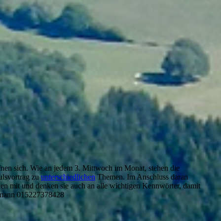
fnen sich. Wie an jedem 3. Mittwoch im Monat, stehen die
ulsvortrag zu
unterschiedlichen
Themen. Im Anschluss daran
den mit und denken sie auch an alle wichtigen Kennwörter, damit
aumann 015227378428