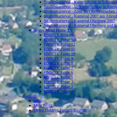
Straßenkarneval - Karnevalszug in Schönen
Straßenkarneval - Veilchendienstag in Atte
Straßenkarneval - Züge im Oberbergischen
Straßenkarneval - Karneval 2007 aus Atten
Straßenkarneval - Karneval Oberberg 2007
Straßenkarneval - Karneval Oberberg und S
Heavy Metal Home TV
HMHTV Best-of
HMHTV Folge 13
HMHTV Folge 12
HMHTV Folge 11
HMHTV Folge 10
HMHTV Folge 9
HMHTV Folge 8
HMHTV Folge 7
HMHTV Folge 6
HMHTV Folge 5
HMHTV Folge 3
HMHTV Folge 2
HMHTV Folge 1
Kontakt
Infos
Mein Profil
Meine Hobby-, Freizeit-Freunde