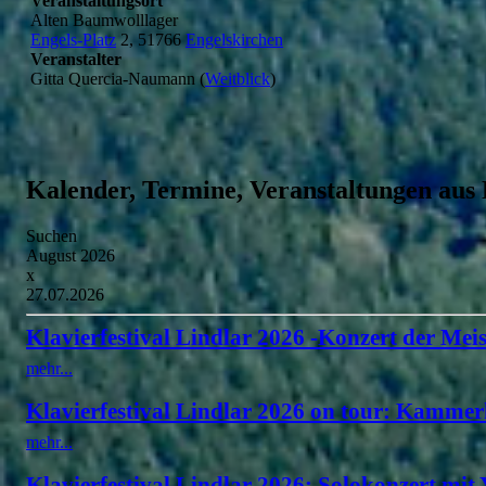
Veranstaltungsort
Alten Baumwolllager
Engels-Platz
2, 51766
Engelskirchen
Veranstalter
Gitta Quercia-Naumann (
Weitblick
)
Kalender, Termine, Veranstaltungen aus
Suchen
August 2026
x
27.07.2026
Klavierfestival Lindlar 2026 -Konzert der Meis
mehr...
Klavierfestival Lindlar 2026 on tour: Kammer
mehr...
Klavierfestival Lindlar 2026: Solokonzert mit