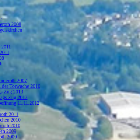
e
deroth 2008
gelskirchen
n 2011
 2011
08
th
ünderoth 2007
l der Torwache 2010
gs Zug 2013
tags Zug 2013
oeffnung 11.11.2012
1
roth 2011
rchen 2010
rroth 2010
hen 2009
oth 2009