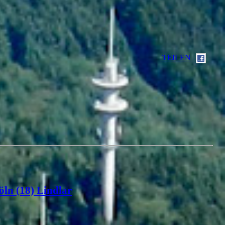
TEILEN
öln (18) Lindlar