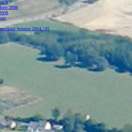
bach
ndorn 2008
 2008
dorn
auerland Session 2004 / 05