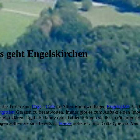
es geht Engelskirchen
t, die Türen zum
Digi
–
Cafe
im Alten Baumwolllager,
Engelsplatz
2 öf
igitalen
Geräten zu beantworten. Immer gibt es zum Auftakt einen Imp
ragen klären. Egal ob Handy oder Tablet, bringen sie ihr Gerät aufgela
en sollten sie sich bereits zu
Hause
notieren. Info: Gitta Quercia-N