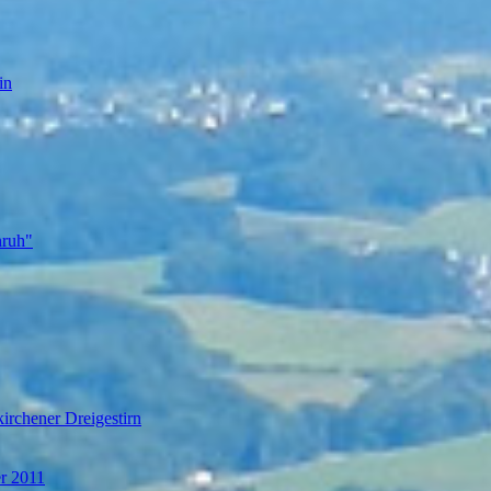
in
nruh"
irchener Dreigestirn
er 2011