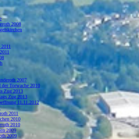
e
deroth 2008
gelskirchen
n 2011
 2011
08
th
ünderoth 2007
l der Torwache 2010
gs Zug 2013
tags Zug 2013
oeffnung 11.11.2012
1
roth 2011
rchen 2010
rroth 2010
hen 2009
oth 2009