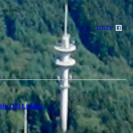
 möchtest.
TEILEN
öln (18) Lindlar