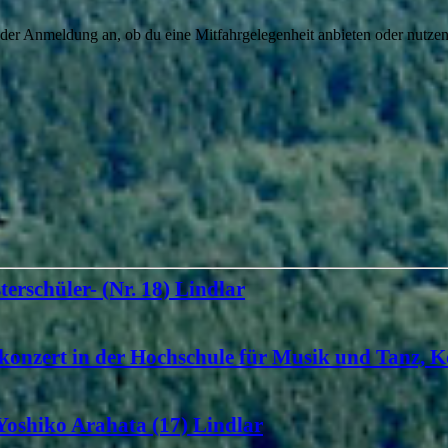
 der Anmeldung an, ob du eine Mitfahrgelegenheit anbieten oder nutzen
terschüler- (Nr. 18) Lindlar
konzert in der Hochschule für Musik und Tanz, K
 Yoshiko Arahata (17) Lindlar