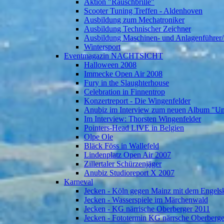
Aktion "Rauschbrille"
Scooter Tuning Treffen - Aldenhoven
Ausbildung zum Mechatroniker
Ausbildung Technischer Zeichner
Ausbildung Maschinen- und Anlagenführer/
Wintersport
Eventmagazin NACHTSICHT
Halloween 2008
Immecke Open Air 2008
Fury in the Slaughterhouse
Celebration in Finnentrop
Konzertreport - Die Wingenfelder
Anubiz im Interview zum neuen Album "U
Im Interview: Thorsten Wingenfelder
Pointers-Head LIVE in Belgien
Olpe Ole
Bläck Föss in Wallefeld
Lindenplatz Open Air 2007
Zillertaler Schürzenjäger
Anubiz Studioreport X 2007
Karneval
Jecken - Köln gegen Mainz mit dem Engelsk
Jecken - Wasserspiele im Märchenwald
Jecken - KG närrische Oberberger 2011
Jecken - Fototermin KG närrsche Oberberg