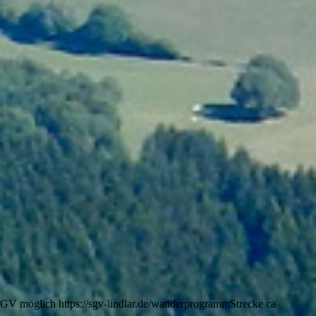
SGV möglich https://sgv-lindlar.de/wanderprogrammStrecke ca