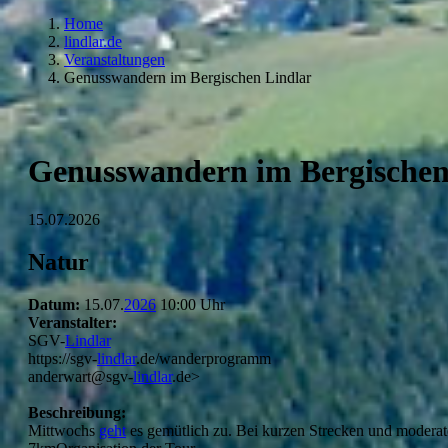
Home
lindlar.de
Veranstaltungen
Genusswandern im Bergischen Lindlar
Genusswandern im Bergischen
15.07.2026
Natur
Datum:
15.07.
2026
10:00 Uhr
Veranstalter:
SGV-
Lindlar
https://sgv-
lindlar
.de/wanderprogramm
anderwart@sgv-
lindlar
.de>
Beschreibung:
Mittwochs
geht
es gemütlich zu. Bei kurzen Strecken und moderat