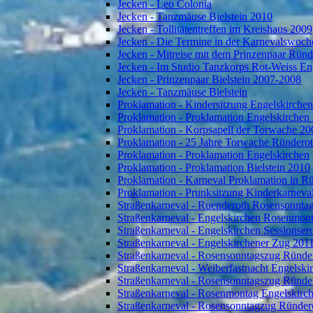
Jecken - Leo Colonia
Jecken - Tanzmäuse Bielstein 2010
Jecken - Tollitätentreffen im Kreishaus 2009
Jecken - Die Termine in der Karnevalswoch
Jecken - Mitreise mit dem Prinzenpaar Rün
Jecken - Im Studio Tanzkorps Rot-Weiss En
Jecken - Prinzenpaar Bielstein 2007-2008
Jecken - Tanzmäuse Bielstein
Proklamation - Kindersitzung Engelskirche
Proklamation - Proklamation Engelskirchen
Proklamation - Korpsapell der Torwache 20
Proklamation - 25 Jahre Torwache Ründero
Proklamation - Proklamation Engelskirchen
Proklamation - Proklamation Bielstein 2010
Proklamation - Karneval Proklamation in R
Proklamation - Prunksitzung Kinderkarneva
Straßenkarneval - Ruenderoth Rosensonnta
Straßenkarneval - Engelskirchen Rosenmon
Straßenkarneval - Engelskirchen Sessionser
Straßenkarneval - Engelskirchener Zug 201
Straßenkarneval - Rosensonntagszug Ründe
Straßenkarneval - Weiberfastnacht Engelski
Straßenkarneval - Rosensonntagszug Ründe
Straßenkarneval - Rosenmontag Engelskirc
Straßenkarneval - Rosensonntagzug Ründer