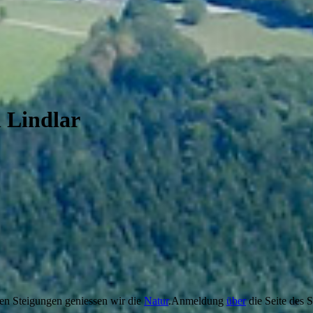
 Lindlar
en Steigungen geniessen wir die
Natur
.Anmeldung
über
die Seite des 