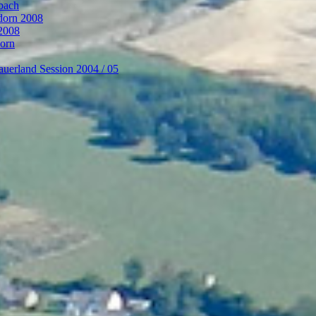
bach
ndorn 2008
 2008
dorn
auerland Session 2004 / 05