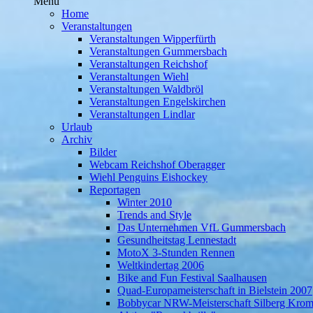
Menü
Home
Veranstaltungen
Veranstaltungen Wipperfürth
Veranstaltungen Gummersbach
Veranstaltungen Reichshof
Veranstaltungen Wiehl
Veranstaltungen Waldbröl
Veranstaltungen Engelskirchen
Veranstaltungen Lindlar
Urlaub
Archiv
Bilder
Webcam Reichshof Oberagger
Wiehl Penguins Eishockey
Reportagen
Winter 2010
Trends and Style
Das Unternehmen VfL Gummersbach
Gesundheitstag Lennestadt
MotoX 3-Stunden Rennen
Weltkindertag 2006
Bike and Fun Festival Saalhausen
Quad-Europameisterschaft in Bielstein 2007
Bobbycar NRW-Meisterschaft Silberg Krom