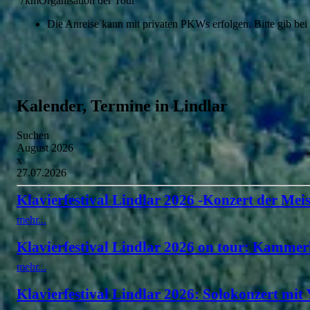
7kmOrganisation der Tour
Die Anreise kann mit privaten PKWs erfolgen. Bitte gib bei
Kalender, Termine in Lindlar
Suchen
August 2026
x
27.07.2026
Klavierfestival Lindlar 2026 -Konzert der Meis
mehr...
Klavierfestival Lindlar 2026 on tour: Kammer
mehr...
Klavierfestival Lindlar 2026: Solokonzert mit