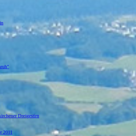
in
nruh"
irchener Dreigestirn
er 2011