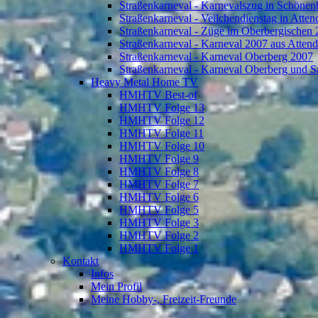
Straßenkarneval - Karnevalszug in Schönen
Straßenkarneval - Veilchendienstag in Atte
Straßenkarneval - Züge im Oberbergischen
Straßenkarneval - Karneval 2007 aus Atten
Straßenkarneval - Karneval Oberberg 2007
Straßenkarneval - Karneval Oberberg und S
Heavy Metal Home TV
HMHTV Best-of
HMHTV Folge 13
HMHTV Folge 12
HMHTV Folge 11
HMHTV Folge 10
HMHTV Folge 9
HMHTV Folge 8
HMHTV Folge 7
HMHTV Folge 6
HMHTV Folge 5
HMHTV Folge 3
HMHTV Folge 2
HMHTV Folge 1
Kontakt
Infos
Mein Profil
Meine Hobby-, Freizeit-Freunde