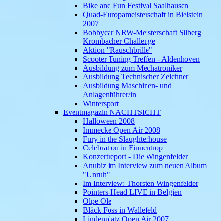
Bike and Fun Festival Saalhausen
Quad-Europameisterschaft in Bielstein
2007
Bobbycar NRW-Meisterschaft Silberg
Krombacher Challenge
Aktion "Rauschbrille"
Scooter Tuning Treffen - Aldenhoven
Ausbildung zum Mechatroniker
Ausbildung Technischer Zeichner
Ausbildung Maschinen- und
Anlagenführer/in
Wintersport
Eventmagazin NACHTSICHT
Halloween 2008
Immecke Open Air 2008
Fury in the Slaughterhouse
Celebration in Finnentrop
Konzertreport - Die Wingenfelder
Anubiz im Interview zum neuen Album
"Unruh"
Im Interview: Thorsten Wingenfelder
Pointers-Head LIVE in Belgien
Olpe Ole
Bläck Föss in Wallefeld
Lindenplatz Open Air 2007