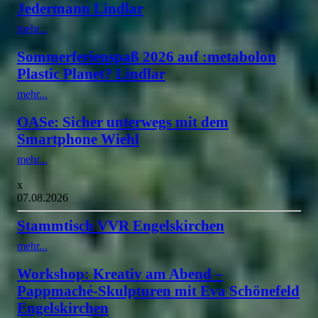
Jedermann Lindlar
mehr...
Sommerferienspaß 2026 auf :metabolon
Plastic Planet? Lindlar
mehr...
OASe: Sicher unterwegs mit dem
Smartphone Wiehl
mehr...
x
07.08.2026
Stammtisch VVR Engelskirchen
mehr...
Workshop: Kreativ am Abend –
Pappmaché-Skulpturen mit Eva Schönefeld
Engelskirchen