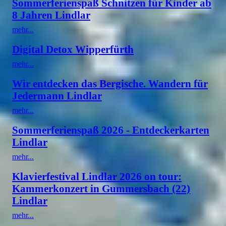
Sommerferienspaß Schnitzen für Kinder ab
8 Jahren Lindlar
mehr...
Digital Detox Wipperfürth
mehr...
Wir entdecken das Bergische. Wandern für
Jedermann Lindlar
mehr...
Sommerferienspaß 2026 - Entdeckerkarten
Lindlar
mehr...
Klavierfestival Lindlar 2026 on tour:
Kammerkonzert in Gummersbach (22)
Lindlar
mehr...