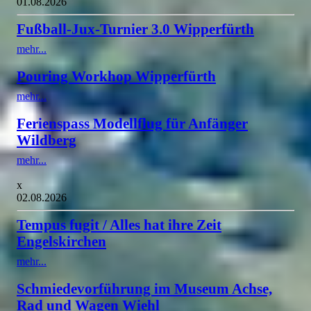
01.08.2026
Fußball-Jux-Turnier 3.0 Wipperfürth
mehr...
Pouring Workhop Wipperfürth
mehr...
Ferienspass Modellflug für Anfänger
Wildberg
mehr...
x
02.08.2026
Tempus fugit / Alles hat ihre Zeit
Engelskirchen
mehr...
Schmiedevorführung im Museum Achse,
Rad und Wagen Wiehl