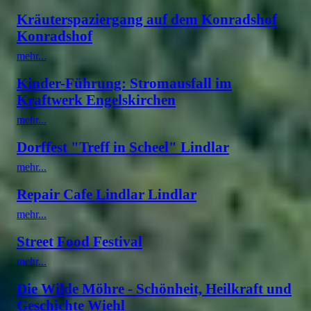
Kräuterspaziergang auf dem Konradshof
Konradshof
mehr...
Kinder-Führung: Stromausfall im
Kraftwerk Engelskirchen
mehr...
Dorffest "Treff in Scheel" Lindlar
mehr...
Repair Cafe Lindlar Lindlar
mehr...
Street Food Festival
mehr...
Die Wilde Möhre - Schönheit, Heilkraft und
Geschichte Wiehl