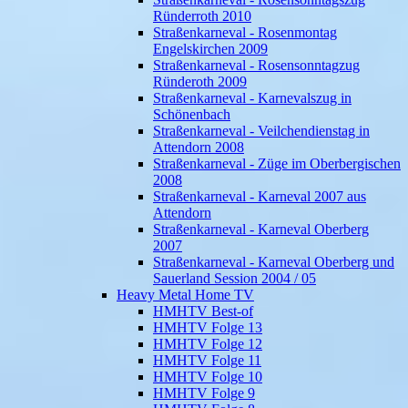
Ründerroth 2010
Straßenkarneval - Rosenmontag
Engelskirchen 2009
Straßenkarneval - Rosensonntagzug
Ründeroth 2009
Straßenkarneval - Karnevalszug in
Schönenbach
Straßenkarneval - Veilchendienstag in
Attendorn 2008
Straßenkarneval - Züge im Oberbergischen
2008
Straßenkarneval - Karneval 2007 aus
Attendorn
Straßenkarneval - Karneval Oberberg
2007
Straßenkarneval - Karneval Oberberg und
Sauerland Session 2004 / 05
Heavy Metal Home TV
HMHTV Best-of
HMHTV Folge 13
HMHTV Folge 12
HMHTV Folge 11
HMHTV Folge 10
HMHTV Folge 9