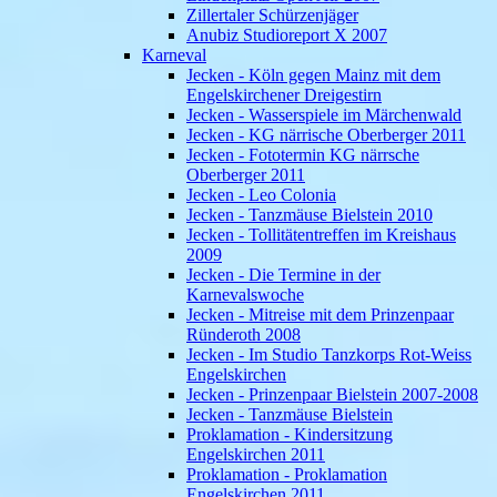
Zillertaler Schürzenjäger
Anubiz Studioreport X 2007
Karneval
Jecken - Köln gegen Mainz mit dem
Engelskirchener Dreigestirn
Jecken - Wasserspiele im Märchenwald
Jecken - KG närrische Oberberger 2011
Jecken - Fototermin KG närrsche
Oberberger 2011
Jecken - Leo Colonia
Jecken - Tanzmäuse Bielstein 2010
Jecken - Tollitätentreffen im Kreishaus
2009
Jecken - Die Termine in der
Karnevalswoche
Jecken - Mitreise mit dem Prinzenpaar
Ründeroth 2008
Jecken - Im Studio Tanzkorps Rot-Weiss
Engelskirchen
Jecken - Prinzenpaar Bielstein 2007-2008
Jecken - Tanzmäuse Bielstein
Proklamation - Kindersitzung
Engelskirchen 2011
Proklamation - Proklamation
Engelskirchen 2011