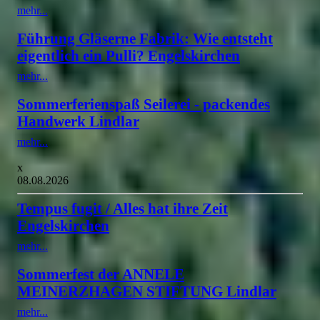
mehr...
Führung Gläserne Fabrik: Wie entsteht
eigentlich ein Pulli? Engelskirchen
mehr...
Sommerferienspaß Seilerei - packendes
Handwerk Lindlar
mehr...
x
08.08.2026
Tempus fugit / Alles hat ihre Zeit
Engelskirchen
mehr...
Sommerfest der ANNELE
MEINERZHAGEN STIFTUNG Lindlar
mehr...