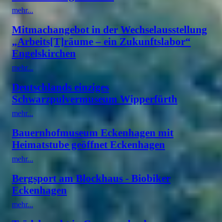
mehr...
Mitmachangebot in der Wechselausstellung
„Arbeits[T]räume – ein Zukunftslabor“
Engelskirchen
mehr...
Deutschlands einziges
Schwarzpulvermuseum Wipperfürth
mehr...
Bauernhofmuseum Eckenhagen mit
Heimatstube geöffnet Eckenhagen
mehr...
Bergsport am Blockhaus - Biobiker
Eckenhagen
mehr...