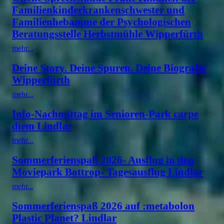
Familienkinderkrankenschwester und
Familienhebamme der Psychologischen
Beratungsstelle Herbstmühle Wipperfürth
mehr...
Deine Story. Deine Spuren. Deine Biografie
Wipperfürth
mehr...
Info-Nachmittag im Senioren-Park carpe
diem Lindlar
mehr...
Sommerferienspaß 2026- Ausflug in den
Moviepark Bottrop- Tagesausflug Lindlar
mehr...
Sommerferienspaß 2026 auf :metabolon
Plastic Planet? Lindlar