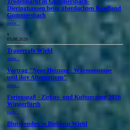
Trödelmarkt in Gummersbach-
Dieringhausen beim überdachten Kaufland
Gummersbach
mehr...
x
03.08.2026
Trauercafe Wiehl
mehr...
Vortrag "Neue Heizung - Wärmepumpe
und ihre Alternativen"
mehr...
Ferienspaß - Zirkus- und Kulturcamp 2026
Wipperfürth
mehr...
Blutspenden in Bielstein Wiehl