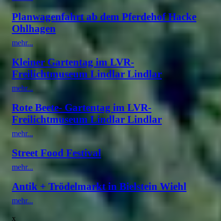
Planwagenfahrt ab dem Pferdehof Hacke
Ohlhagen
mehr...
Kleiner Gartentag im LVR-
Freilichtmuseum Lindlar Lindlar
mehr...
Rote Beete- Gartentag im LVR-
Freilichtmuseum Lindlar Lindlar
mehr...
Street Food Festival
mehr...
Antik + Trödelmarkt in Bielstein Wiehl
mehr...
x