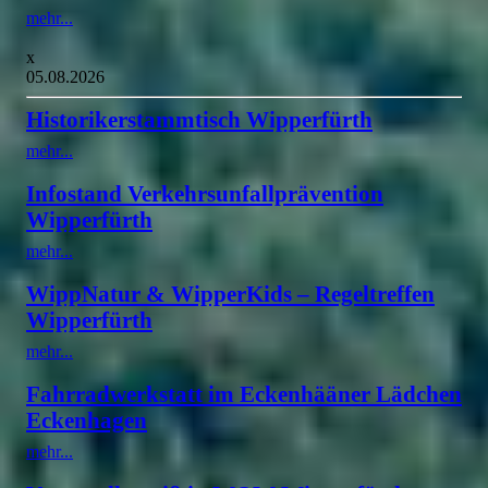
mehr...
x
05.08.2026
Historikerstammtisch Wipperfürth
mehr...
Infostand Verkehrsunfallprävention
Wipperfürth
mehr...
WippNatur & WipperKids – Regeltreffen
Wipperfürth
mehr...
Fahrradwerkstatt im Eckenhääner Lädchen
Eckenhagen
mehr...