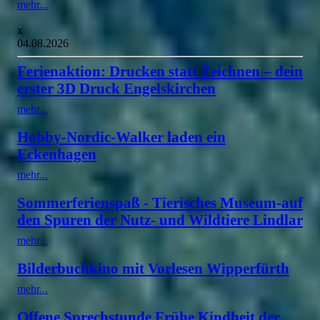
mehr...
x
04.08.2026
Ferienaktion: Drucken statt Zeichnen – dein
erster 3D Druck Engelskirchen
mehr...
Hobby-Nordic-Walker laden ein
Eckenhagen
mehr...
Sommerferienspaß - Tierisches Museum-auf
den Spuren der Nutz- und Wildtiere Lindlar
mehr...
Bilderbuchkino mit Vorlesen Wipperfürth
mehr...
Offene Sprechstunde Frühe Kindheit der