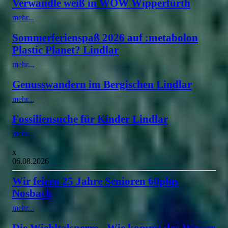
Verwandle weiß in WOW Wipperfürth
mehr...
Sommerferienspaß 2026 auf :metabolon
Plastic Planet? Lindlar
mehr...
Genusswandern im Bergischen Lindlar
mehr...
Fossiliensuche für Kinder Lindlar
mehr...
x
06.08.2026
Wir feiern 25 Jahre Senioren 60plus
Nosbach
mehr...
Die Wiehltalsperre - Wie kommt das Wasser