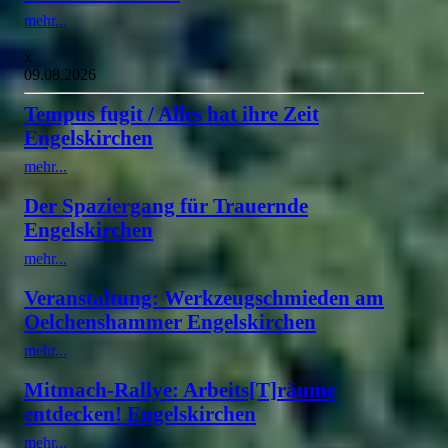
mehr...
x
09.08.2026
Tempus fugit / Alles hat ihre Zeit
Engelskirchen
mehr...
Der Spaziergang für Trauernde
Engelskirchen
mehr...
Veranstaltung: Werkzeugschmieden am
Oelchenshammer Engelskirchen
mehr...
Mitmach-Rallye: Arbeits[T]räume
entdecken! Engelskirchen
mehr...