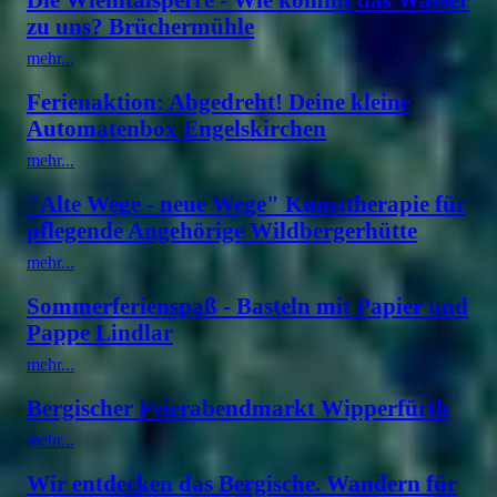
zu uns? Brüchermühle
mehr...
Ferienaktion: Abgedreht! Deine kleine
Automatenbox Engelskirchen
mehr...
"Alte Wege - neue Wege" Kunsttherapie für
pflegende Angehörige Wildbergerhütte
mehr...
Sommerferienspaß - Basteln mit Papier und
Pappe Lindlar
mehr...
Bergischer Feierabendmarkt Wipperfürth
mehr...
Wir entdecken das Bergische. Wandern für