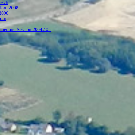
bach
ndorn 2008
 2008
dorn
auerland Session 2004 / 05