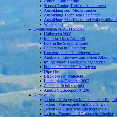
Aktion "Rauschbrille"
Scooter Tuning Treffen - Aldenhoven
Ausbildung zum Mechatroniker
Ausbildung Technischer Zeichner
Ausbildung Maschinen- und Anlagenführer/
Wintersport
Eventmagazin NACHTSICHT
Halloween 2008
Immecke Open Air 2008
Fury in the Slaughterhouse
Celebration in Finnentrop
Konzertreport - Die Wingenfelder
Anubiz im Interview zum neuen Album "U
Im Interview: Thorsten Wingenfelder
Pointers-Head LIVE in Belgien
Olpe Ole
Bläck Föss in Wallefeld
Lindenplatz Open Air 2007
Zillertaler Schürzenjäger
Anubiz Studioreport X 2007
Karneval
Jecken - Köln gegen Mainz mit dem Engelsk
Jecken - Wasserspiele im Märchenwald
Jecken - KG närrische Oberberger 2011
Jecken - Fototermin KG närrsche Oberberg