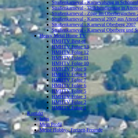
Straßenkarneval - Karnevalszug in Schönen
Straßenkarneval - Veilchendienstag in Atte
Straßenkarneval - Züge im Oberbergischen
Straßenkarneval - Karneval 2007 aus Atten
Straßenkarneval - Karneval Oberberg 2007
Straßenkarneval - Karneval Oberberg und S
Heavy Metal Home TV
HMHTV Best-of
HMHTV Folge 13
HMHTV Folge 12
HMHTV Folge 11
HMHTV Folge 10
HMHTV Folge 9
HMHTV Folge 8
HMHTV Folge 7
HMHTV Folge 6
HMHTV Folge 5
HMHTV Folge 3
HMHTV Folge 2
HMHTV Folge 1
Kontakt
Infos
Mein Profil
Meine Hobby-, Freizeit-Freunde