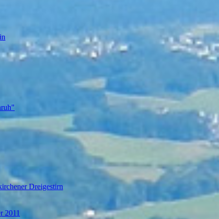
in
nruh"
irchener Dreigestirn
er 2011