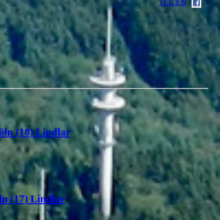
TEILEN
öln (18) Lindlar
n (17) Lindlar