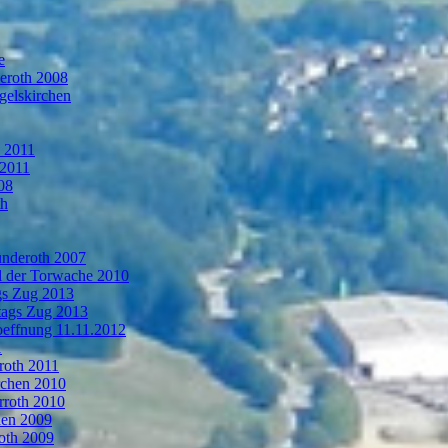
e
deroth 2008
gelskirchen
n 2011
 2011
08
th
ünderoth 2007
l der Torwache 2010
gs Zug 2013
tags Zug 2013
oeffnung 11.11.2012
1
roth 2011
rchen 2010
rroth 2010
hen 2009
oth 2009