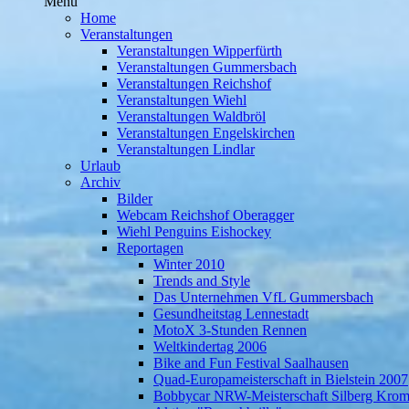
Menü
Home
Veranstaltungen
Veranstaltungen Wipperfürth
Veranstaltungen Gummersbach
Veranstaltungen Reichshof
Veranstaltungen Wiehl
Veranstaltungen Waldbröl
Veranstaltungen Engelskirchen
Veranstaltungen Lindlar
Urlaub
Archiv
Bilder
Webcam Reichshof Oberagger
Wiehl Penguins Eishockey
Reportagen
Winter 2010
Trends and Style
Das Unternehmen VfL Gummersbach
Gesundheitstag Lennestadt
MotoX 3-Stunden Rennen
Weltkindertag 2006
Bike and Fun Festival Saalhausen
Quad-Europameisterschaft in Bielstein 2007
Bobbycar NRW-Meisterschaft Silberg Krom