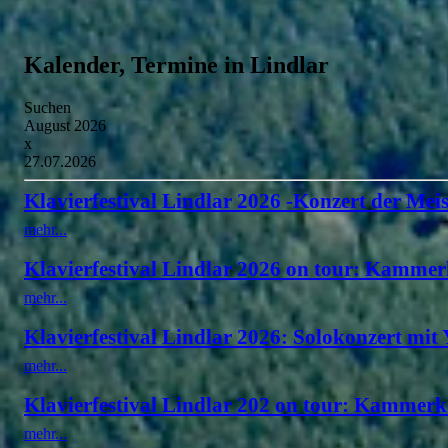
Kalender, Termine in Lindlar
Suchen
August 2026
x
27.07.2026
Klavierfestival Lindlar 2026 -Konzert der Meis
mehr...
Klavierfestival Lindlar 2026 on tour: Kammer
mehr...
Klavierfestival Lindlar 2026: Solokonzert mit
mehr...
Klavierfestival Lindlar 202 on tour: Kammerk
mehr...