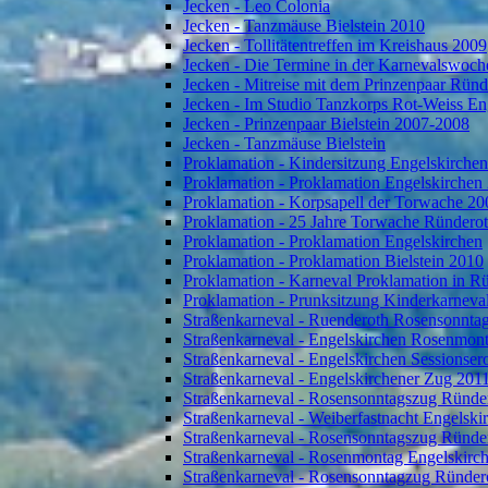
Jecken - Leo Colonia
Jecken - Tanzmäuse Bielstein 2010
Jecken - Tollitätentreffen im Kreishaus 2009
Jecken - Die Termine in der Karnevalswoch
Jecken - Mitreise mit dem Prinzenpaar Rün
Jecken - Im Studio Tanzkorps Rot-Weiss En
Jecken - Prinzenpaar Bielstein 2007-2008
Jecken - Tanzmäuse Bielstein
Proklamation - Kindersitzung Engelskirche
Proklamation - Proklamation Engelskirchen
Proklamation - Korpsapell der Torwache 20
Proklamation - 25 Jahre Torwache Ründero
Proklamation - Proklamation Engelskirchen
Proklamation - Proklamation Bielstein 2010
Proklamation - Karneval Proklamation in R
Proklamation - Prunksitzung Kinderkarneva
Straßenkarneval - Ruenderoth Rosensonnta
Straßenkarneval - Engelskirchen Rosenmon
Straßenkarneval - Engelskirchen Sessionser
Straßenkarneval - Engelskirchener Zug 201
Straßenkarneval - Rosensonntagszug Ründe
Straßenkarneval - Weiberfastnacht Engelski
Straßenkarneval - Rosensonntagszug Ründe
Straßenkarneval - Rosenmontag Engelskirc
Straßenkarneval - Rosensonntagzug Ründer