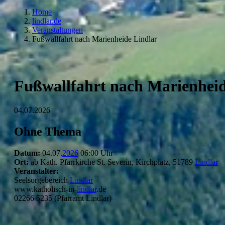
Home
lindlar.de
Veranstaltungen
Fußwallfahrt nach Marienheide Lindlar
Fußwallfahrt nach Marienheid
04.07.2026
Ohne Thema
Datum:
04.07.
2026
06:00 Uhr
Ort:
ab Kath. Pfarrkirche St. Severin, Kirchplatz, 51789
Lindlar
Veranstalter:
Seelsorgebereich
Lindlar
www.katholisch-in-
lindlar
.de
02266 5235 (Pfarramt Lindlar)