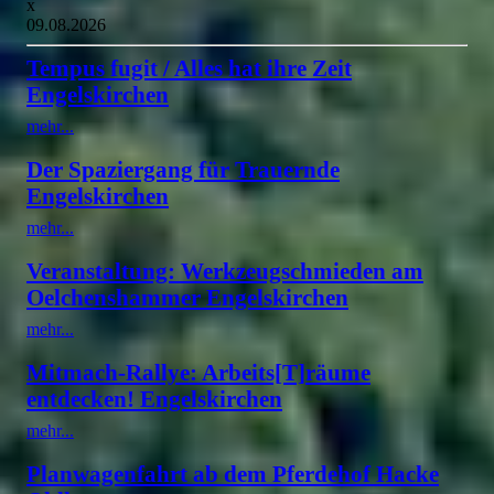
x
09.08.2026
Tempus fugit / Alles hat ihre Zeit
Engelskirchen
mehr...
Der Spaziergang für Trauernde
Engelskirchen
mehr...
Veranstaltung: Werkzeugschmieden am
Oelchenshammer Engelskirchen
mehr...
Mitmach-Rallye: Arbeits[T]räume
entdecken! Engelskirchen
mehr...
Planwagenfahrt ab dem Pferdehof Hacke