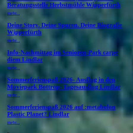
Beratungsstelle Herbstmühle Wipperfürth
mehr...
Deine Story. Deine Spuren. Deine Biografie
Wipperfürth
mehr...
Info-Nachmittag im Senioren-Park carpe
diem Lindlar
mehr...
Sommerferienspaß 2026- Ausflug in den
Moviepark Bottrop- Tagesausflug Lindlar
mehr...
Sommerferienspaß 2026 auf :metabolon
Plastic Planet? Lindlar
mehr...