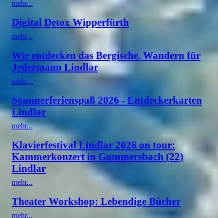
mehr...
Digital Detox Wipperfürth
mehr...
Wir entdecken das Bergische. Wandern für
Jedermann Lindlar
mehr...
Sommerferienspaß 2026 - Entdeckerkarten
Lindlar
mehr...
Klavierfestival Lindlar 2026 on tour:
Kammerkonzert in Gummersbach (22)
Lindlar
mehr...
Theater Workshop: Lebendige Bücher
mehr...