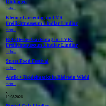
Ohlhagen
mehr...
Kleiner Gartentag im LVR-
Freilichtmuseum Lindlar Lindlar
mehr...
Rote Beete- Gartentag im LVR-
Freilichtmuseum Lindlar Lindlar
mehr...
Street Food Festival
mehr...
Antik + Trödelmarkt in Bielstein Wiehl
mehr...
x
10.08.2026
Digital Cafe Lindlar