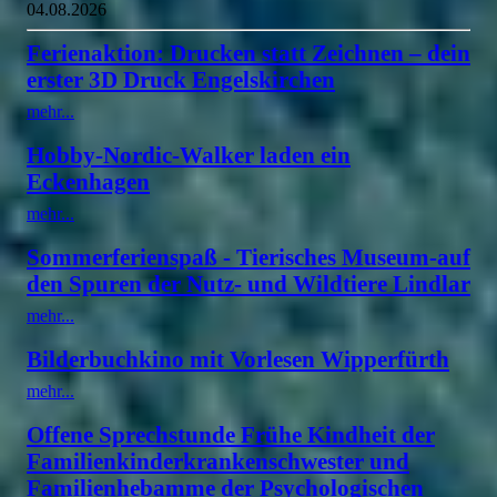
04.08.2026
Ferienaktion: Drucken statt Zeichnen – dein
erster 3D Druck Engelskirchen
mehr...
Hobby-Nordic-Walker laden ein
Eckenhagen
mehr...
Sommerferienspaß - Tierisches Museum-auf
den Spuren der Nutz- und Wildtiere Lindlar
mehr...
Bilderbuchkino mit Vorlesen Wipperfürth
mehr...
Offene Sprechstunde Frühe Kindheit der
Familienkinderkrankenschwester und
Familienhebamme der Psychologischen