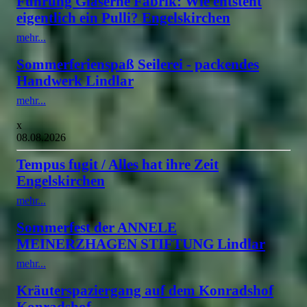
Führung Gläserne Fabrik: Wie entsteht
eigentlich ein Pulli? Engelskirchen
mehr...
Sommerferienspaß Seilerei - packendes
Handwerk Lindlar
mehr...
x
08.08.2026
Tempus fugit / Alles hat ihre Zeit
Engelskirchen
mehr...
Sommerfest der ANNELE
MEINERZHAGEN STIFTUNG Lindlar
mehr...
Kräuterspaziergang auf dem Konradshof
Konradshof