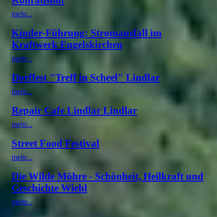
mehr...
Kinder-Führung: Stromausfall im
Kraftwerk Engelskirchen
mehr...
Dorffest "Treff in Scheel" Lindlar
mehr...
Repair Cafe Lindlar Lindlar
mehr...
Street Food Festival
mehr...
Die Wilde Möhre - Schönheit, Heilkraft und
Geschichte Wiehl
mehr...