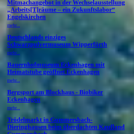
Mitmachangebot in der Wechselausstellung
„Arbeits[T]räume – ein Zukunftslabor“
Engelskirchen
mehr...
Deutschlands einziges
Schwarzpulvermuseum Wipperfürth
mehr...
Bauernhofmuseum Eckenhagen mit
Heimatstube geöffnet Eckenhagen
mehr...
Bergsport am Blockhaus - Biobiker
Eckenhagen
mehr...
Trödelmarkt in Gummersbach-
Dieringhausen beim überdachten Kaufland
Gummersbach