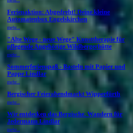
mehr...
Ferienaktion: Abgedreht! Deine kleine
Automatenbox Engelskirchen
mehr...
"Alte Wege - neue Wege" Kunsttherapie für
pflegende Angehörige Wildbergerhütte
mehr...
Sommerferienspaß - Basteln mit Papier und
Pappe Lindlar
mehr...
Bergischer Feierabendmarkt Wipperfürth
mehr...
Wir entdecken das Bergische. Wandern für
Jedermann Lindlar
mehr...