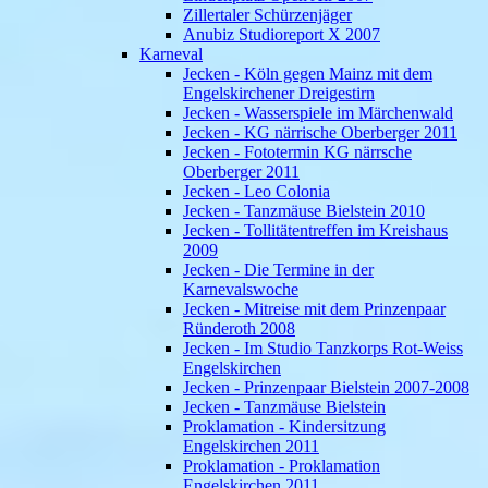
Zillertaler Schürzenjäger
Anubiz Studioreport X 2007
Karneval
Jecken - Köln gegen Mainz mit dem
Engelskirchener Dreigestirn
Jecken - Wasserspiele im Märchenwald
Jecken - KG närrische Oberberger 2011
Jecken - Fototermin KG närrsche
Oberberger 2011
Jecken - Leo Colonia
Jecken - Tanzmäuse Bielstein 2010
Jecken - Tollitätentreffen im Kreishaus
2009
Jecken - Die Termine in der
Karnevalswoche
Jecken - Mitreise mit dem Prinzenpaar
Ründeroth 2008
Jecken - Im Studio Tanzkorps Rot-Weiss
Engelskirchen
Jecken - Prinzenpaar Bielstein 2007-2008
Jecken - Tanzmäuse Bielstein
Proklamation - Kindersitzung
Engelskirchen 2011
Proklamation - Proklamation
Engelskirchen 2011