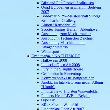
Bike and Fun Festival Saalhausen
Quad-Europameisterschaft in Bielstein
2007
Bobbycar NRW-Meisterschaft Silberg
Krombacher Challenge
Aktion "Rauschbrille"
Scooter Tuning Treffen - Aldenhoven
Ausbildung zum Mechatroniker
Ausbildung Technischer Zeichner
Ausbildung Maschinen- und
Anlagenführer/in
Wintersport
Eventmagazin NACHTSICHT
Halloween 2008
Immecke Open Air 2008
Fury in the Slaughterhouse
Celebration in Finnentrop
Konzertreport - Die Wingenfelder
Anubiz im Interview zum neuen Album
"Unruh"
Im Interview: Thorsten Wingenfelder
Pointers-Head LIVE in Belgien
Olpe Ole
Bläck Föss in Wallefeld
Lindenplatz Open Air 2007