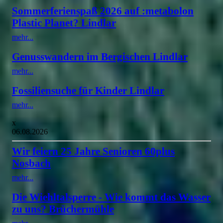
Sommerferienspaß 2026 auf :metabolon
Plastic Planet? Lindlar
mehr...
Genusswandern im Bergischen Lindlar
mehr...
Fossiliensuche für Kinder Lindlar
mehr...
x
06.08.2026
Wir feiern 25 Jahre Senioren 60plus
Nosbach
mehr...
Die Wiehltalsperre - Wie kommt das Wasser
zu uns? Brüchermühle