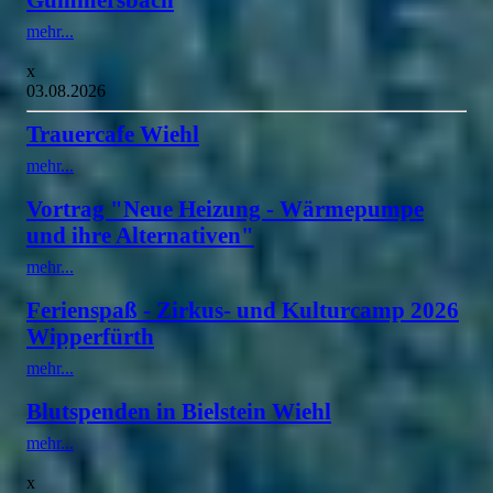
mehr...
x
03.08.2026
Trauercafe Wiehl
mehr...
Vortrag "Neue Heizung - Wärmepumpe
und ihre Alternativen"
mehr...
Ferienspaß - Zirkus- und Kulturcamp 2026
Wipperfürth
mehr...
Blutspenden in Bielstein Wiehl
mehr...
x