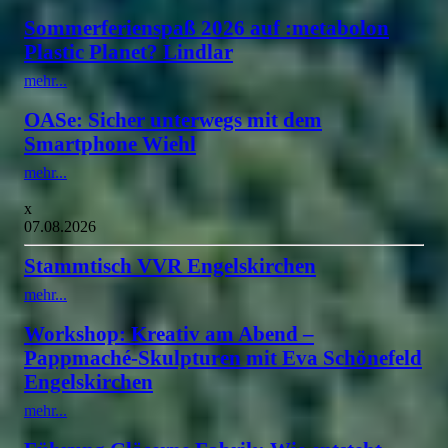
Sommerferienspaß 2026 auf :metabolon
Plastic Planet? Lindlar
mehr...
OASe: Sicher unterwegs mit dem
Smartphone Wiehl
mehr...
x
07.08.2026
Stammtisch VVR Engelskirchen
mehr...
Workshop: Kreativ am Abend –
Pappmaché-Skulpturen mit Eva Schönefeld
Engelskirchen
mehr...