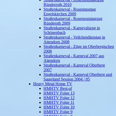
Ründerroth 2010
Straßenkarneval - Rosenmontag
Engelskirchen 2009
Straßenkarneval - Rosensonntagzug
Ründeroth 2009
Straßenkarneval - Karnevalszug in
Schönenbach
Straßenkarneval - Veilchendienstag in
Attendorn 2008
Straßenkarneval - Züge im Oberbergischen
2008
Straßenkarneval - Karneval 2007 aus
Attendorn
Straßenkarneval - Karneval Oberberg
2007
Straßenkarneval - Karneval Oberberg und
Sauerland Session 2004 / 05
Heavy Metal Home TV
HMHTV Best-of
HMHTV Folge 13
HMHTV Folge 12
HMHTV Folge 11
HMHTV Folge 10
HMHTV Folge 9