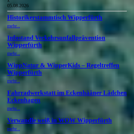
x
05.08.2026
Historikerstammtisch Wipperfürth
mehr...
Infostand Verkehrsunfallprävention
Wipperfürth
mehr...
WippNatur & WipperKids – Regeltreffen
Wipperfürth
mehr...
Fahrradwerkstatt im Eckenhääner Lädchen
Eckenhagen
mehr...
Verwandle weiß in WOW Wipperfürth
mehr...