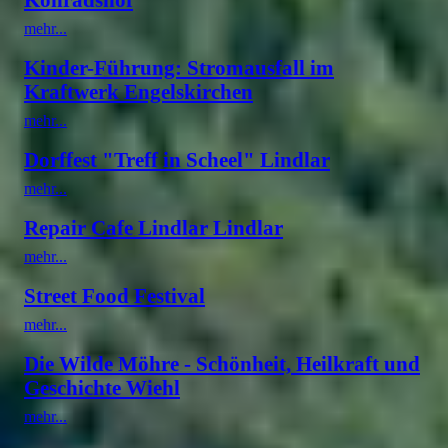
mehr...
Kinder-Führung: Stromausfall im
Kraftwerk Engelskirchen
mehr...
Dorffest "Treff in Scheel" Lindlar
mehr...
Repair Cafe Lindlar Lindlar
mehr...
Street Food Festival
mehr...
Die Wilde Möhre - Schönheit, Heilkraft und
Geschichte Wiehl
mehr...