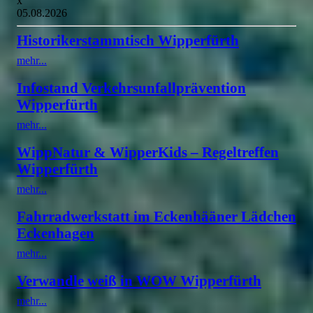
x
05.08.2026
Historikerstammtisch Wipperfürth
mehr...
Infostand Verkehrsunfallprävention
Wipperfürth
mehr...
WippNatur & WipperKids – Regeltreffen
Wipperfürth
mehr...
Fahrradwerkstatt im Eckenhääner Lädchen
Eckenhagen
mehr...
Verwandle weiß in WOW Wipperfürth
mehr...