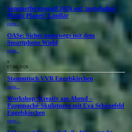
Sommerferienspaß 2026 auf :metabolon
Plastic Planet? Lindlar
mehr...
OASe: Sicher unterwegs mit dem
Smartphone Wiehl
mehr...
x
07.08.2026
Stammtisch VVR Engelskirchen
mehr...
Workshop: Kreativ am Abend –
Pappmaché-Skulpturen mit Eva Schönefeld
Engelskirchen
mehr...