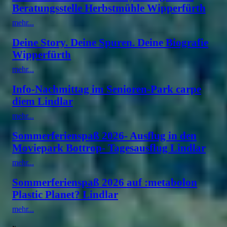
Beratungsstelle Herbstmühle Wipperfürth
mehr...
Deine Story. Deine Spuren. Deine Biografie
Wipperfürth
mehr...
Info-Nachmittag im Senioren-Park carpe
diem Lindlar
mehr...
Sommerferienspaß 2026- Ausflug in den
Moviepark Bottrop- Tagesausflug Lindlar
mehr...
Sommerferienspaß 2026 auf :metabolon
Plastic Planet? Lindlar
mehr...