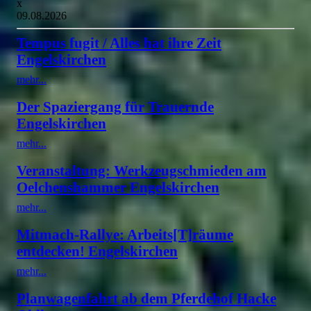
x
09.08.2026
Tempus fugit / Alles hat ihre Zeit
Engelskirchen
mehr...
Der Spaziergang für Trauernde
Engelskirchen
mehr...
Veranstaltung: Werkzeugschmieden am
Oelchenshammer Engelskirchen
mehr...
Mitmach-Rallye: Arbeits[T]räume
entdecken! Engelskirchen
mehr...
Planwagenfahrt ab dem Pferdehof Hacke