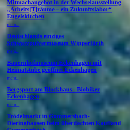
Mitmachangebot in der Wechselausstellung
„Arbeits[T]räume – ein Zukunftslabor“
Engelskirchen
mehr...
Deutschlands einziges
Schwarzpulvermuseum Wipperfürth
mehr...
Bauernhofmuseum Eckenhagen mit
Heimatstube geöffnet Eckenhagen
mehr...
Bergsport am Blockhaus - Biobiker
Eckenhagen
mehr...
Trödelmarkt in Gummersbach-
Dieringhausen beim überdachten Kaufland
Gummersbach