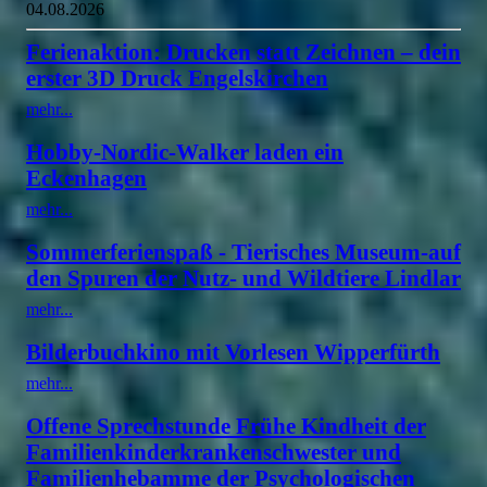
04.08.2026
Ferienaktion: Drucken statt Zeichnen – dein
erster 3D Druck Engelskirchen
mehr...
Hobby-Nordic-Walker laden ein
Eckenhagen
mehr...
Sommerferienspaß - Tierisches Museum-auf
den Spuren der Nutz- und Wildtiere Lindlar
mehr...
Bilderbuchkino mit Vorlesen Wipperfürth
mehr...
Offene Sprechstunde Frühe Kindheit der
Familienkinderkrankenschwester und
Familienhebamme der Psychologischen