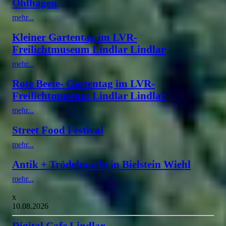
Ohlhagen
mehr...
Kleiner Gartentag im LVR-
Freilichtmuseum Lindlar Lindlar
mehr...
Rote Beete- Gartentag im LVR-
Freilichtmuseum Lindlar Lindlar
mehr...
Street Food Festival
mehr...
Antik + Trödelmarkt in Bielstein Wiehl
mehr...
x
10.08.2026
Digital Cafe Lindlar