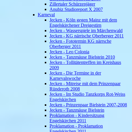
Zillertaler Schürzenjäger
Anubiz Studioreport X 2007
Karneval
Jecken - Köln gegen Mainz mit dem
Engelskirchener Dreigestirn
Jecken - Wasserspiele im Märchenwald
Jecken - KG närrische Oberberger 2011
Jecken - Fototermin KG närrsche
Oberberger 2011
Jecken - Leo Colonia
Jecken - Tanzmäuse Bielstein 2010
Jecken - Tollitätentreffen im Kreishaus
2009
Jecken - Die Termine in der
Karnevalswoche
Jecken - Mitreise mit dem Prinzenpaar
Ründeroth 2008
Jecken - Im Studio Tanzkorps Rot-Weiss
Engelskirchen
Jecken - Prinzenpaar Bielstein 2007-2008
Jecken - Tanzmäuse Bielstein
Proklamation - Kindersitzung
Engelskirchen 2011
Proklamation - Proklamation
Engelskirchen 2011