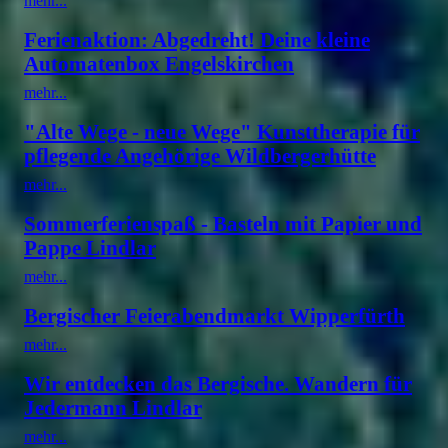
mehr...
Ferienaktion: Abgedreht! Deine kleine
Automatenbox Engelskirchen
mehr...
"Alte Wege - neue Wege" Kunsttherapie für
pflegende Angehörige Wildbergerhütte
mehr...
Sommerferienspaß - Basteln mit Papier und
Pappe Lindlar
mehr...
Bergischer Feierabendmarkt Wipperfürth
mehr...
Wir entdecken das Bergische. Wandern für
Jedermann Lindlar
mehr...