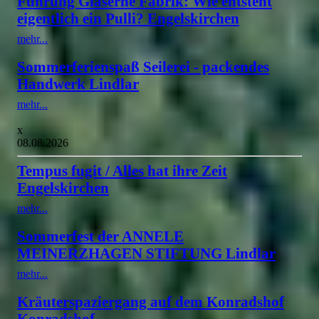
Führung Gläserne Fabrik: Wie entsteht
eigentlich ein Pulli? Engelskirchen
mehr...
Sommerferienspaß Seilerei - packendes
Handwerk Lindlar
mehr...
x
08.08.2026
Tempus fugit / Alles hat ihre Zeit
Engelskirchen
mehr...
Sommerfest der ANNELE
MEINERZHAGEN STIFTUNG Lindlar
mehr...
Kräuterspaziergang auf dem Konradshof
Konradshof