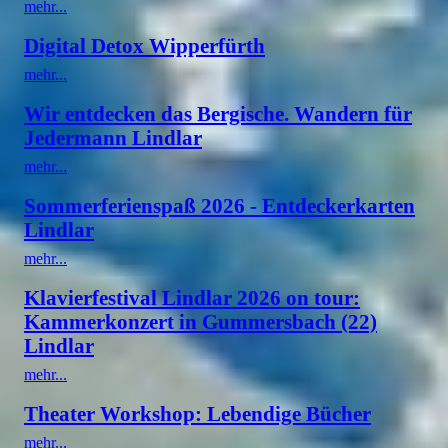
mehr...
Digital Detox Wipperfürth
mehr...
Wir entdecken das Bergische. Wandern für
Jedermann Lindlar
mehr...
Sommerferienspaß 2026 - Entdeckerkarten
Lindlar
mehr...
Klavierfestival Lindlar 2026 on tour:
Kammerkonzert in Gummersbach (22)
Lindlar
mehr...
Theater Workshop: Lebendige Bücher
mehr...