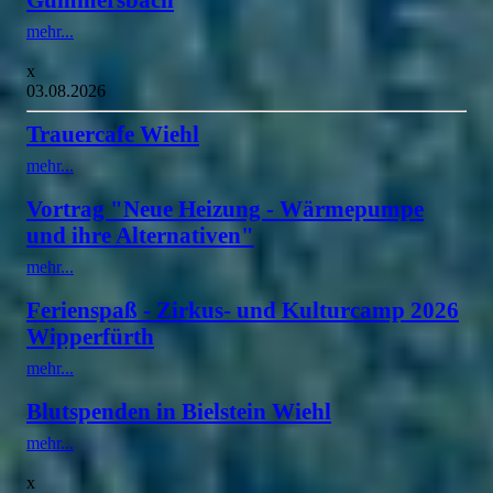
mehr...
x
03.08.2026
Trauercafe Wiehl
mehr...
Vortrag "Neue Heizung - Wärmepumpe
und ihre Alternativen"
mehr...
Ferienspaß - Zirkus- und Kulturcamp 2026
Wipperfürth
mehr...
Blutspenden in Bielstein Wiehl
mehr...
x