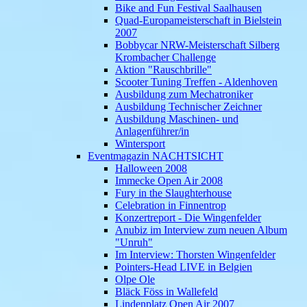
Bike and Fun Festival Saalhausen
Quad-Europameisterschaft in Bielstein
2007
Bobbycar NRW-Meisterschaft Silberg
Krombacher Challenge
Aktion "Rauschbrille"
Scooter Tuning Treffen - Aldenhoven
Ausbildung zum Mechatroniker
Ausbildung Technischer Zeichner
Ausbildung Maschinen- und
Anlagenführer/in
Wintersport
Eventmagazin NACHTSICHT
Halloween 2008
Immecke Open Air 2008
Fury in the Slaughterhouse
Celebration in Finnentrop
Konzertreport - Die Wingenfelder
Anubiz im Interview zum neuen Album
"Unruh"
Im Interview: Thorsten Wingenfelder
Pointers-Head LIVE in Belgien
Olpe Ole
Bläck Föss in Wallefeld
Lindenplatz Open Air 2007