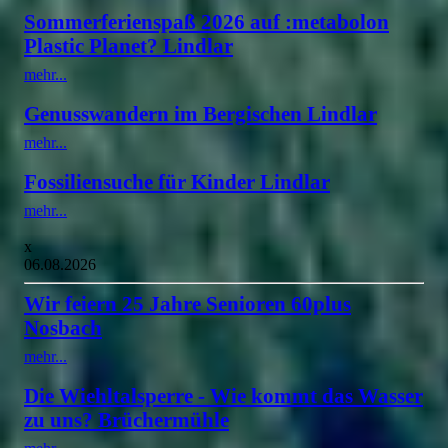
Sommerferienspaß 2026 auf :metabolon
Plastic Planet? Lindlar
mehr...
Genusswandern im Bergischen Lindlar
mehr...
Fossiliensuche für Kinder Lindlar
mehr...
x
06.08.2026
Wir feiern 25 Jahre Senioren 60plus
Nosbach
mehr...
Die Wiehltalsperre - Wie kommt das Wasser
zu uns? Brüchermühle