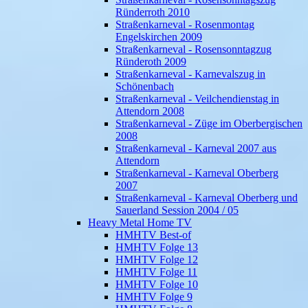
Ründerroth 2010
Straßenkarneval - Rosenmontag
Engelskirchen 2009
Straßenkarneval - Rosensonntagzug
Ründeroth 2009
Straßenkarneval - Karnevalszug in
Schönenbach
Straßenkarneval - Veilchendienstag in
Attendorn 2008
Straßenkarneval - Züge im Oberbergischen
2008
Straßenkarneval - Karneval 2007 aus
Attendorn
Straßenkarneval - Karneval Oberberg
2007
Straßenkarneval - Karneval Oberberg und
Sauerland Session 2004 / 05
Heavy Metal Home TV
HMHTV Best-of
HMHTV Folge 13
HMHTV Folge 12
HMHTV Folge 11
HMHTV Folge 10
HMHTV Folge 9