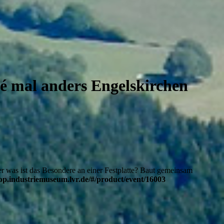
fé mal anders Engelskirchen
er was ist das Besondere an einer Festplatte? Baut gemeinsam
op.industriemuseum.lvr.de/#/product/event/16003