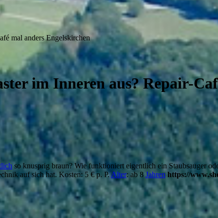
Café mal anders Engelskirchen
oaster im Inneren aus? Repair-Ca
tlich
so knusprig braun? Wie funktioniert eigentlich ein Staubsauger od
chnik auf sich hat. Kosten: 5 € p. P.
Alter
: ab 8
Jahren
https://www.sh