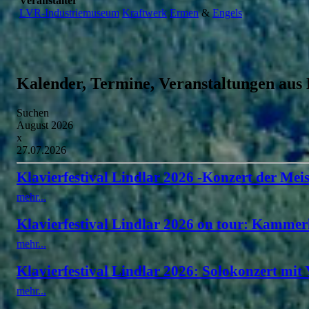
Veranstalter
LVR-Industriemuseum
Kraftwerk
Ermen
&
Engels
Kalender, Termine, Veranstaltungen aus
Suchen
August 2026
x
27.07.2026
Klavierfestival Lindlar 2026 -Konzert der Meis
mehr...
Klavierfestival Lindlar 2026 on tour: Kammer
mehr...
Klavierfestival Lindlar 2026: Solokonzert mit
mehr...