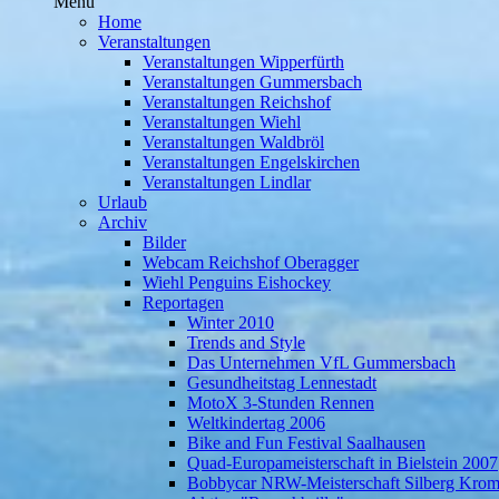
Menü
Home
Veranstaltungen
Veranstaltungen Wipperfürth
Veranstaltungen Gummersbach
Veranstaltungen Reichshof
Veranstaltungen Wiehl
Veranstaltungen Waldbröl
Veranstaltungen Engelskirchen
Veranstaltungen Lindlar
Urlaub
Archiv
Bilder
Webcam Reichshof Oberagger
Wiehl Penguins Eishockey
Reportagen
Winter 2010
Trends and Style
Das Unternehmen VfL Gummersbach
Gesundheitstag Lennestadt
MotoX 3-Stunden Rennen
Weltkindertag 2006
Bike and Fun Festival Saalhausen
Quad-Europameisterschaft in Bielstein 2007
Bobbycar NRW-Meisterschaft Silberg Krom