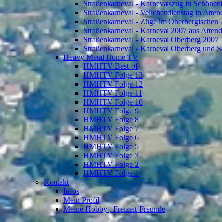
Straßenkarneval - Karnevalszug in Schönen
Straßenkarneval - Veilchendienstag in Atte
Straßenkarneval - Züge im Oberbergischen
Straßenkarneval - Karneval 2007 aus Atten
Straßenkarneval - Karneval Oberberg 2007
Straßenkarneval - Karneval Oberberg und S
Heavy Metal Home TV
HMHTV Best-of
HMHTV Folge 13
HMHTV Folge 12
HMHTV Folge 11
HMHTV Folge 10
HMHTV Folge 9
HMHTV Folge 8
HMHTV Folge 7
HMHTV Folge 6
HMHTV Folge 5
HMHTV Folge 3
HMHTV Folge 2
HMHTV Folge 1
Kontakt
Infos
Mein Profil
Meine Hobby-, Freizeit-Freunde