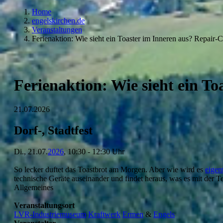
Home
engelskirchen.de
Veranstaltungen
Ferienaktion: Wie sieht ein Toaster im Inneren aus? Repair-
Ferienaktion: Wie sieht ein T
21.07.2026
Dorf-, Stadtfest
Di., 21.07.
2026
, 10:30 - 12:30 Uhr
So lecker duftet das Toastbrot am Morgen. Aber wie wird es
eigen
technische Geräte auseinander und findet heraus, was es mit der Te
Allgemeines
Veranstaltungsort
LVR-Industriemuseum
Kraftwerk
Ermen
&
Engels