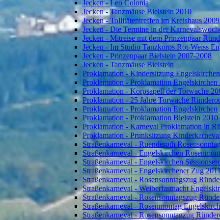
Jecken - Leo Colonia
Jecken - Tanzmäuse Bielstein 2010
Jecken - Tollitätentreffen im Kreishaus 2009
Jecken - Die Termine in der Karnevalswoch
Jecken - Mitreise mit dem Prinzenpaar Rün
Jecken - Im Studio Tanzkorps Rot-Weiss En
Jecken - Prinzenpaar Bielstein 2007-2008
Jecken - Tanzmäuse Bielstein
Proklamation - Kindersitzung Engelskirche
Proklamation - Proklamation Engelskirchen
Proklamation - Korpsapell der Torwache 20
Proklamation - 25 Jahre Torwache Ründero
Proklamation - Proklamation Engelskirchen
Proklamation - Proklamation Bielstein 2010
Proklamation - Karneval Proklamation in R
Proklamation - Prunksitzung Kinderkarneva
Straßenkarneval - Ruenderoth Rosensonnta
Straßenkarneval - Engelskirchen Rosenmon
Straßenkarneval - Engelskirchen Sessionser
Straßenkarneval - Engelskirchener Zug 201
Straßenkarneval - Rosensonntagszug Ründe
Straßenkarneval - Weiberfastnacht Engelski
Straßenkarneval - Rosensonntagszug Ründe
Straßenkarneval - Rosenmontag Engelskirc
Straßenkarneval - Rosensonntagzug Ründer