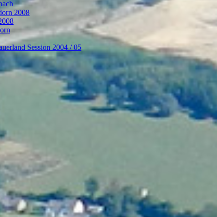
bach
ndorn 2008
 2008
dorn
auerland Session 2004 / 05