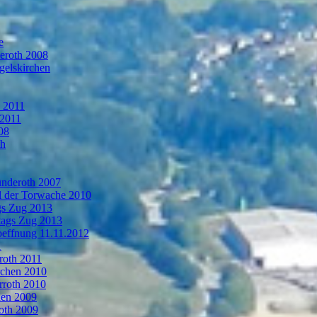
e
deroth 2008
gelskirchen
n 2011
 2011
08
th
ünderoth 2007
l der Torwache 2010
gs Zug 2013
tags Zug 2013
oeffnung 11.11.2012
1
roth 2011
rchen 2010
rroth 2010
hen 2009
oth 2009