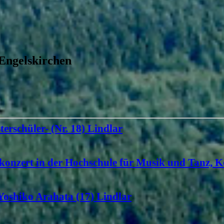
 Engelskirchen
terschüler- (Nr. 18) Lindlar
konzert in der Hochschule für Musik und Tanz, K
 Yoshiko Arahata (17) Lindlar