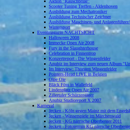
Aktion "Rauschbrille"
Scooter Tuning Treffen - Aldenhoven
Ausbildung zum Mechatroniker
Ausbildung Technischer Zeichner
Ausbildung Maschinen- und Anlagenführer/
Wintersport
Eventmagazin NACHTSICHT
Halloween 2008
Immecke Open Air 2008
Fury in the Slaughterhouse
Celebration in Finnentrop
Konzertreport - Die Wingenfelder
Anubiz im Interview zum neuen Album "U
Im Interview: Thorsten Wingenfelder
Pointers-Head LIVE in Belgien
Olpe Ole
Bläck Föss in Wallefeld
Lindenplatz Open Air 2007
Zillertaler Schürzenjäger
Anubiz Studioreport X 2007
Karneval
Jecken - Köln gegen Mainz mit dem Engelsk
Jecken - Wasserspiele im Märchenwald
Jecken - KG närrische Oberberger 2011
Jecken - Fototermin KG närrsche Oberberg