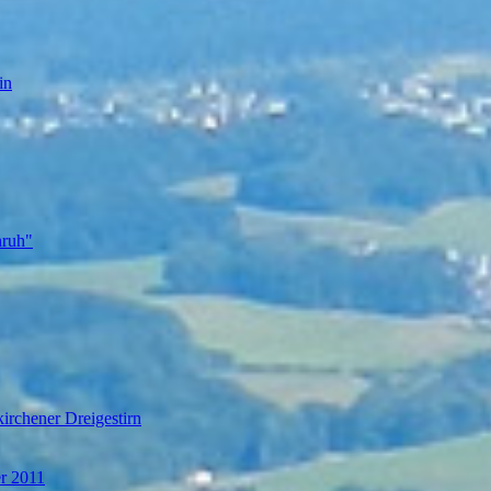
in
nruh"
irchener Dreigestirn
er 2011