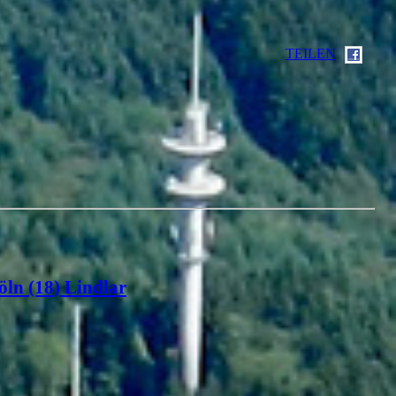
TEILEN
öln (18) Lindlar