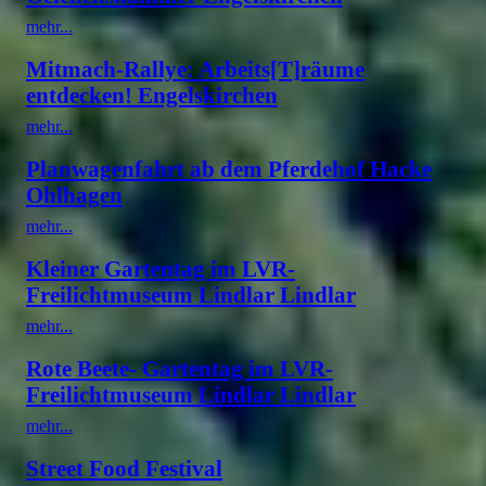
mehr...
Mitmach-Rallye: Arbeits[T]räume
entdecken! Engelskirchen
mehr...
Planwagenfahrt ab dem Pferdehof Hacke
Ohlhagen
mehr...
Kleiner Gartentag im LVR-
Freilichtmuseum Lindlar Lindlar
mehr...
Rote Beete- Gartentag im LVR-
Freilichtmuseum Lindlar Lindlar
mehr...
Street Food Festival