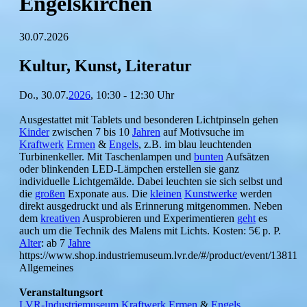
Engelskirchen
30.07.2026
Kultur, Kunst, Literatur
Do., 30.07.
2026
, 10:30 - 12:30 Uhr
Ausgestattet mit Tablets und besonderen Lichtpinseln gehen
Kinder
zwischen 7 bis 10
Jahren
auf Motivsuche im
Kraftwerk
Ermen
&
Engels
, z.B. im blau leuchtenden
Turbinenkeller. Mit Taschenlampen und
bunten
Aufsätzen
oder blinkenden LED-Lämpchen erstellen sie ganz
individuelle Lichtgemälde. Dabei leuchten sie sich selbst und
die
großen
Exponate aus. Die
kleinen
Kunstwerke
werden
direkt ausgedruckt und als Erinnerung mitgenommen. Neben
dem
kreativen
Ausprobieren und Experimentieren
geht
es
auch um die Technik des Malens mit Lichts. Kosten: 5€ p. P.
Alter
: ab 7
Jahre
https://www.shop.industriemuseum.lvr.de/#/product/event/13811
Allgemeines
Veranstaltungsort
LVR-Industriemuseum
Kraftwerk
Ermen
&
Engels