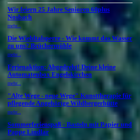
Wir feiern 25 Jahre Senioren 60plus
Nosbach
mehr...
Die Wiehltalsperre - Wie kommt das Wasser
zu uns? Brüchermühle
mehr...
Ferienaktion: Abgedreht! Deine kleine
Automatenbox Engelskirchen
mehr...
"Alte Wege - neue Wege" Kunsttherapie für
pflegende Angehörige Wildbergerhütte
mehr...
Sommerferienspaß - Basteln mit Papier und
Pappe Lindlar