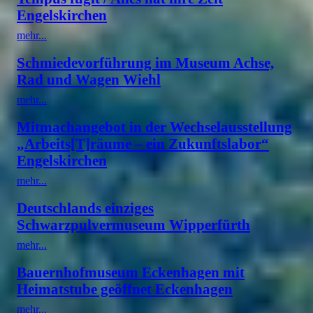
Engelskirchen
mehr...
Schmiedevorführung im Museum Achse,
Rad und Wagen Wiehl
mehr...
Mitmachangebot in der Wechselausstellung
„Arbeits[T]räume – ein Zukunftslabor“
Engelskirchen
mehr...
Deutschlands einziges
Schwarzpulvermuseum Wipperfürth
mehr...
Bauernhofmuseum Eckenhagen mit
Heimatstube geöffnet Eckenhagen
mehr...