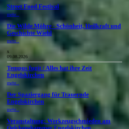
Street Food Festival
mehr...
Die Wilde Möhre - Schönheit, Heilkraft und
Geschichte Wiehl
mehr...
x
09.08.2026
Tempus fugit / Alles hat ihre Zeit
Engelskirchen
mehr...
Der Spaziergang für Trauernde
Engelskirchen
mehr...
Veranstaltung: Werkzeugschmieden am
Oelchenshammer Engelskirchen