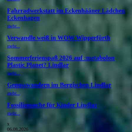
Fahrradwerkstatt im Eckenhääner Lädchen
Eckenhagen
mehr...
Verwandle weiß in WOW Wipperfürth
mehr...
Sommerferienspaß 2026 auf :metabolon
Plastic Planet? Lindlar
mehr...
Genusswandern im Bergischen Lindlar
mehr...
Fossiliensuche für Kinder Lindlar
mehr...
x
06.08.2026