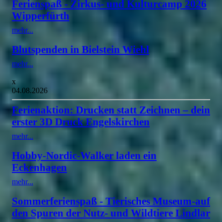
Ferienspaß - Zirkus- und Kulturcamp 2026
Wipperfürth
mehr...
Blutspenden in Bielstein Wiehl
mehr...
x
04.08.2026
Ferienaktion: Drucken statt Zeichnen – dein
erster 3D Druck Engelskirchen
mehr...
Hobby-Nordic-Walker laden ein
Eckenhagen
mehr...
Sommerferienspaß - Tierisches Museum-auf
den Spuren der Nutz- und Wildtiere Lindlar