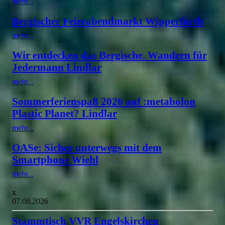
mehr...
Bergischer Feierabendmarkt Wipperfürth
mehr...
Wir entdecken das Bergische. Wandern für
Jedermann Lindlar
mehr...
Sommerferienspaß 2026 auf :metabolon
Plastic Planet? Lindlar
mehr...
OASe: Sicher unterwegs mit dem
Smartphone Wiehl
mehr...
x
07.08.2026
Stammtisch VVR Engelskirchen