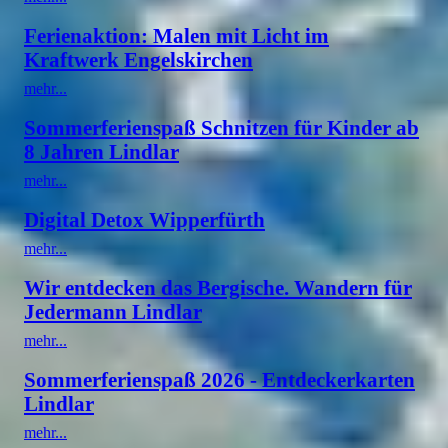
Ferienaktion: Malen mit Licht im
Kraftwerk Engelskirchen
mehr...
Sommerferienspaß Schnitzen für Kinder ab
8 Jahren Lindlar
mehr...
Digital Detox Wipperfürth
mehr...
Wir entdecken das Bergische. Wandern für
Jedermann Lindlar
mehr...
Sommerferienspaß 2026 - Entdeckerkarten
Lindlar
mehr...