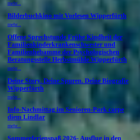
mehr...
Bilderbuchkino mit Vorlesen Wipperfürth
mehr...
Offene Sprechstunde Frühe Kindheit der
Familienkinderkrankenschwester und
Familienhebamme der Psychologischen
Beratungsstelle Herbstmühle Wipperfürth
mehr...
Deine Story. Deine Spuren. Deine Biografie
Wipperfürth
mehr...
Info-Nachmittag im Senioren-Park carpe
diem Lindlar
mehr...
Sommerferienspaß 2026- Ausflug in den