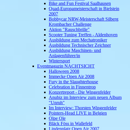
Bike and Fun Festival Saalhausen
Quad-Europameisterschaft in Bielstein
2007
Bobbycar NRW-Meisterschaft Silberg
Krombacher Challenge
Aktion "Rauschbrille"
Scooter Tuning Treffen - Aldenhoven
Ausbildung zum Mechatroniker
Ausbildung Technischer Zeichner
Ausbildung Maschinen- und
Anlagenführer/in
Wintersport
Eventmagazin NACHTSICHT
Halloween 2008
Immecke Open Air 2008
Fury in the Slaughterhouse
Celebration in Finnentrop
Konzertreport - Die Wingenfelder
Anubiz im Interview zum neuen Album
"Unruh"
Im Interview: Thorsten Wingenfelder
Pointers-Head LIVE in Belgien
Olpe Ole
Bläck Föss in Wallefeld
Lindenplatz Open Air 2007