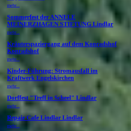
mehr...
Sommerfest der ANNELE
MEINERZHAGEN STIFTUNG Lindlar
mehr...
Kräuterspaziergang auf dem Konradshof
Konradshof
mehr...
Kinder-Führung: Stromausfall im
Kraftwerk Engelskirchen
mehr...
Dorffest "Treff in Scheel" Lindlar
mehr...
Repair Cafe Lindlar Lindlar
mehr...