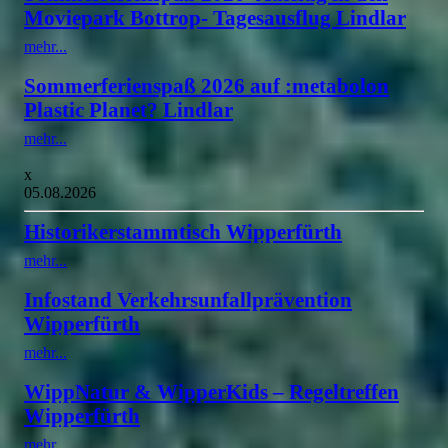
Moviepark Bottrop- Tagesausflug Lindlar
mehr...
Sommerferienspaß 2026 auf :metabolon
Plastic Planet? Lindlar
mehr...
x
05.08.2026
Historikerstammtisch Wipperfürth
mehr...
Infostand Verkehrsunfallprävention
Wipperfürth
mehr...
WippNatur & WipperKids – Regeltreffen
Wipperfürth
mehr...