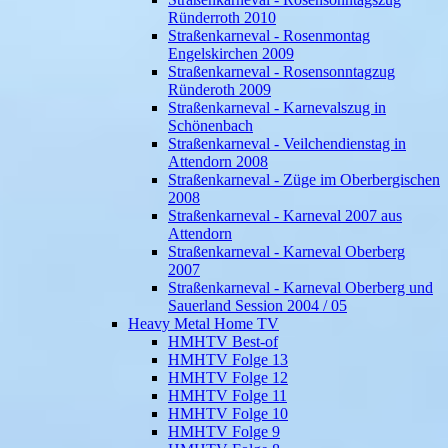
Ründerroth 2010
Straßenkarneval - Rosenmontag
Engelskirchen 2009
Straßenkarneval - Rosensonntagzug
Ründeroth 2009
Straßenkarneval - Karnevalszug in
Schönenbach
Straßenkarneval - Veilchendienstag in
Attendorn 2008
Straßenkarneval - Züge im Oberbergischen
2008
Straßenkarneval - Karneval 2007 aus
Attendorn
Straßenkarneval - Karneval Oberberg
2007
Straßenkarneval - Karneval Oberberg und
Sauerland Session 2004 / 05
Heavy Metal Home TV
HMHTV Best-of
HMHTV Folge 13
HMHTV Folge 12
HMHTV Folge 11
HMHTV Folge 10
HMHTV Folge 9