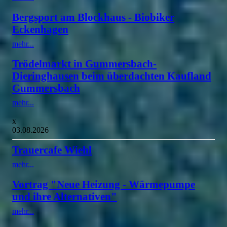
Bergsport am Blockhaus - Biobiker
Eckenhagen
mehr...
Trödelmarkt in Gummersbach-
Dieringhausen beim überdachten Kaufland
Gummersbach
mehr...
x
03.08.2026
Trauercafe Wiehl
mehr...
Vortrag "Neue Heizung - Wärmepumpe
und ihre Alternativen"
mehr...