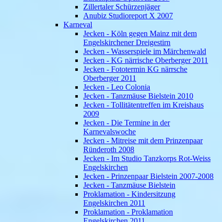
Zillertaler Schürzenjäger
Anubiz Studioreport X 2007
Karneval
Jecken - Köln gegen Mainz mit dem
Engelskirchener Dreigestirn
Jecken - Wasserspiele im Märchenwald
Jecken - KG närrische Oberberger 2011
Jecken - Fototermin KG närrsche
Oberberger 2011
Jecken - Leo Colonia
Jecken - Tanzmäuse Bielstein 2010
Jecken - Tollitätentreffen im Kreishaus
2009
Jecken - Die Termine in der
Karnevalswoche
Jecken - Mitreise mit dem Prinzenpaar
Ründeroth 2008
Jecken - Im Studio Tanzkorps Rot-Weiss
Engelskirchen
Jecken - Prinzenpaar Bielstein 2007-2008
Jecken - Tanzmäuse Bielstein
Proklamation - Kindersitzung
Engelskirchen 2011
Proklamation - Proklamation
Engelskirchen 2011