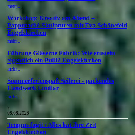
mehr...
Workshop: Kreativ am Abend –
Pappmaché-Skulpturen mit Eva Schönefeld
Engelskirchen
mehr...
Führung Gläserne Fabrik: Wie entsteht
eigentlich ein Pulli? Engelskirchen
mehr...
Sommerferienspaß Seilerei - packendes
Handwerk Lindlar
mehr...
x
08.08.2026
Tempus fugit / Alles hat ihre Zeit
Engelskirchen