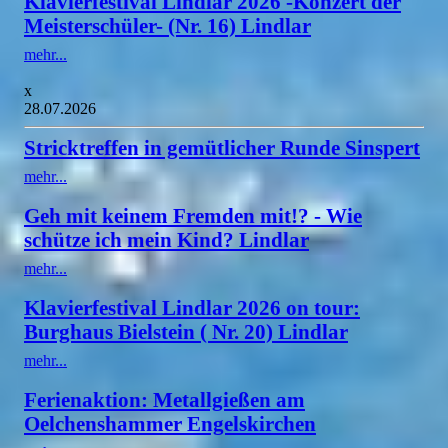
Klavierfestival Lindlar 2026 -Konzert der
Meisterschüler- (Nr. 16) Lindlar
mehr...
x
28.07.2026
Stricktreffen in gemütlicher Runde Sinspert
mehr...
Geh mit keinem Fremden mit!? - Wie
schütze ich mein Kind? Lindlar
mehr...
Klavierfestival Lindlar 2026 on tour:
Burghaus Bielstein ( Nr. 20) Lindlar
mehr...
Ferienaktion: Metallgießen am
Oelchenshammer Engelskirchen