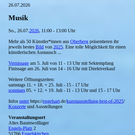
26.07.2026
Musik
So., 26.07.
2026
, 11:00 - 13:00 Uhr
Mehr als 50 Künstler*innen aus
Oberberg
präsentieren ihr
jeweils bestes
Bild
von
2025
. Eine tolle Möglichkeit für einen
künstlerischen Austausch ...
Vernissage
am 5. Juli von 11 - 13 Uhr mit Sektempfang
Finissage am 26. Juli von 14 - 16 Uhr mit Direktverkauf
Weitere Öffnungszeiten:
samstags 11. + 18. + 25. Juli - 15 - 17 Uhr
sonntags
05. + 12. + 19. Juli - 11 - 13 Uhr und 15 - 17 Uhr
Infos
unter
https://
engelsart
.de/
kunstausstellung-
best-of-2025
/
Konzerte
und Ausstellungen
Veranstaltungsort
Altes Baumwolllager
Engels-Platz
2
51766
Engelskirchen