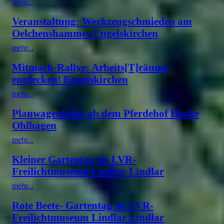
mehr...
Veranstaltung: Werkzeugschmieden am
Oelchenshammer Engelskirchen
mehr...
Mitmach-Rallye: Arbeits[T]räume
entdecken! Engelskirchen
mehr...
Planwagenfahrt ab dem Pferdehof Hacke
Ohlhagen
mehr...
Kleiner Gartentag im LVR-
Freilichtmuseum Lindlar Lindlar
mehr...
Rote Beete- Gartentag im LVR-
Freilichtmuseum Lindlar Lindlar