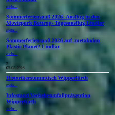
mehr...
Sommerferienspaß 2026- Ausflug in den
Moviepark Bottrop- Tagesausflug Lindlar
mehr...
Sommerferienspaß 2026 auf :metabolon
Plastic Planet? Lindlar
mehr...
x
05.08.2026
Historikerstammtisch Wipperfürth
mehr...
Infostand Verkehrsunfallprävention
Wipperfürth
mehr...