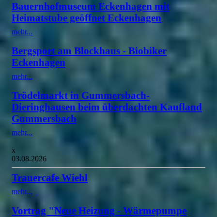
Bauernhofmuseum Eckenhagen mit
Heimatstube geöffnet Eckenhagen
mehr...
Bergsport am Blockhaus - Biobiker
Eckenhagen
mehr...
Trödelmarkt in Gummersbach-
Dieringhausen beim überdachten Kaufland
Gummersbach
mehr...
x
03.08.2026
Trauercafe Wiehl
mehr...
Vortrag "Neue Heizung - Wärmepumpe