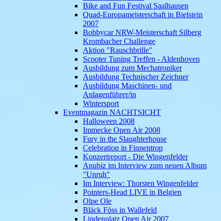
Bike and Fun Festival Saalhausen
Quad-Europameisterschaft in Bielstein
2007
Bobbycar NRW-Meisterschaft Silberg
Krombacher Challenge
Aktion "Rauschbrille"
Scooter Tuning Treffen - Aldenhoven
Ausbildung zum Mechatroniker
Ausbildung Technischer Zeichner
Ausbildung Maschinen- und
Anlagenführer/in
Wintersport
Eventmagazin NACHTSICHT
Halloween 2008
Immecke Open Air 2008
Fury in the Slaughterhouse
Celebration in Finnentrop
Konzertreport - Die Wingenfelder
Anubiz im Interview zum neuen Album
"Unruh"
Im Interview: Thorsten Wingenfelder
Pointers-Head LIVE in Belgien
Olpe Ole
Bläck Föss in Wallefeld
Lindenplatz Open Air 2007