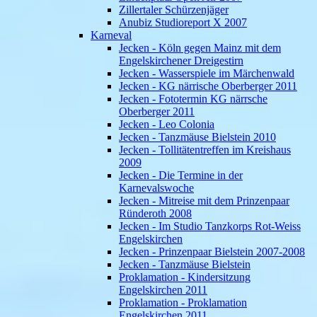
Zillertaler Schürzenjäger
Anubiz Studioreport X 2007
Karneval
Jecken - Köln gegen Mainz mit dem
Engelskirchener Dreigestirn
Jecken - Wasserspiele im Märchenwald
Jecken - KG närrische Oberberger 2011
Jecken - Fototermin KG närrsche
Oberberger 2011
Jecken - Leo Colonia
Jecken - Tanzmäuse Bielstein 2010
Jecken - Tollitätentreffen im Kreishaus
2009
Jecken - Die Termine in der
Karnevalswoche
Jecken - Mitreise mit dem Prinzenpaar
Ründeroth 2008
Jecken - Im Studio Tanzkorps Rot-Weiss
Engelskirchen
Jecken - Prinzenpaar Bielstein 2007-2008
Jecken - Tanzmäuse Bielstein
Proklamation - Kindersitzung
Engelskirchen 2011
Proklamation - Proklamation
Engelskirchen 2011