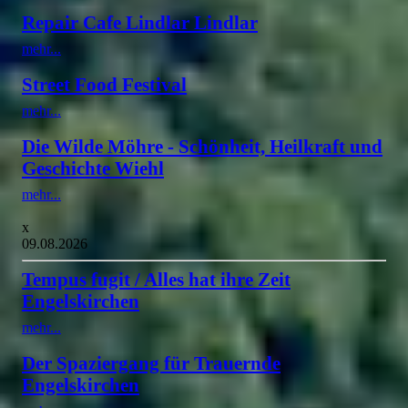
Repair Cafe Lindlar Lindlar
mehr...
Street Food Festival
mehr...
Die Wilde Möhre - Schönheit, Heilkraft und
Geschichte Wiehl
mehr...
x
09.08.2026
Tempus fugit / Alles hat ihre Zeit
Engelskirchen
mehr...
Der Spaziergang für Trauernde
Engelskirchen