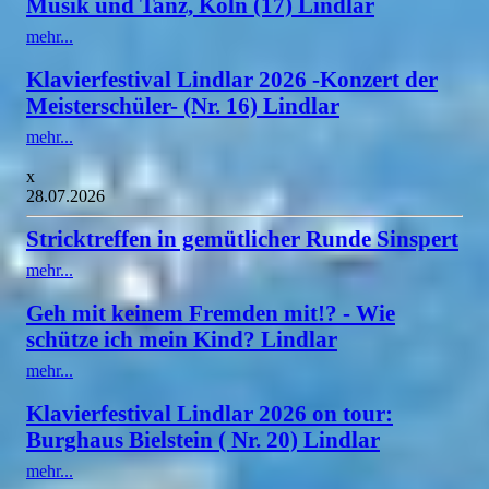
Musik und Tanz, Köln (17) Lindlar
mehr...
Klavierfestival Lindlar 2026 -Konzert der
Meisterschüler- (Nr. 16) Lindlar
mehr...
x
28.07.2026
Stricktreffen in gemütlicher Runde Sinspert
mehr...
Geh mit keinem Fremden mit!? - Wie
schütze ich mein Kind? Lindlar
mehr...
Klavierfestival Lindlar 2026 on tour:
Burghaus Bielstein ( Nr. 20) Lindlar
mehr...