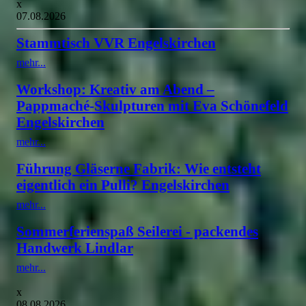
x
07.08.2026
Stammtisch VVR Engelskirchen
mehr...
Workshop: Kreativ am Abend –
Pappmaché-Skulpturen mit Eva Schönefeld
Engelskirchen
mehr...
Führung Gläserne Fabrik: Wie entsteht
eigentlich ein Pulli? Engelskirchen
mehr...
Sommerferienspaß Seilerei - packendes
Handwerk Lindlar
mehr...
x
08.08.2026