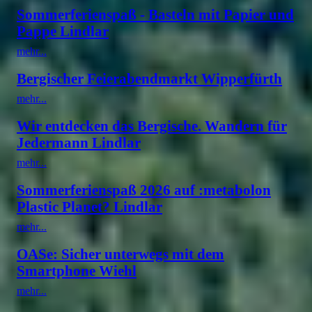
Sommerferienspaß - Basteln mit Papier und
Pappe Lindlar
mehr...
Bergischer Feierabendmarkt Wipperfürth
mehr...
Wir entdecken das Bergische. Wandern für
Jedermann Lindlar
mehr...
Sommerferienspaß 2026 auf :metabolon
Plastic Planet? Lindlar
mehr...
OASe: Sicher unterwegs mit dem
Smartphone Wiehl
mehr...