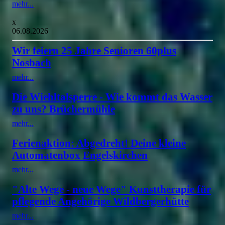
mehr...
x
06.08.2026
Wir feiern 25 Jahre Senioren 60plus
Nosbach
mehr...
Die Wiehltalsperre - Wie kommt das Wasser
zu uns? Brüchermühle
mehr...
Ferienaktion: Abgedreht! Deine kleine
Automatenbox Engelskirchen
mehr...
"Alte Wege - neue Wege" Kunsttherapie für
pflegende Angehörige Wildbergerhütte
mehr...