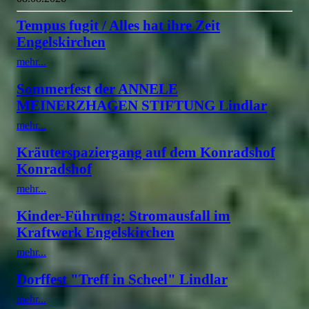
Tempus fugit / Alles hat ihre Zeit
Engelskirchen
mehr...
Sommerfest der ANNELE
MEINERZHAGEN STIFTUNG Lindlar
mehr...
Kräuterspaziergang auf dem Konradshof
Konradshof
mehr...
Kinder-Führung: Stromausfall im
Kraftwerk Engelskirchen
mehr...
Dorffest "Treff in Scheel" Lindlar
mehr...