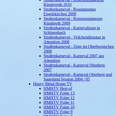
Ründerroth 2010
Straßenkarneval - Rosenmontag
Engelskirchen 2009
Straßenkarneval - Rosensonntagzug
Ründeroth 2009
Straßenkarneval - Karnevalszug in
Schönenbach
Straßenkarneval - Veilchendienstag in
Attendorn 2008
Straßenkarneval - Züge im Oberbergischen
2008
Straßenkarneval - Karneval 2007 aus
Attendorn
Straßenkarneval - Karneval Oberberg
2007
Straßenkarneval - Karneval Oberberg und
Sauerland Session 2004 / 05
Heavy Metal Home TV
HMHTV Best-of
HMHTV Folge 13
HMHTV Folge 12
HMHTV Folge 11
HMHTV Folge 10
HMHTV Folge 9