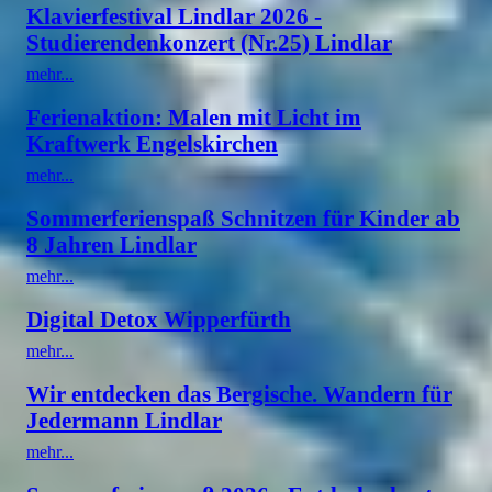
Klavierfestival Lindlar 2026 -
Studierendenkonzert (Nr.25) Lindlar
mehr...
Ferienaktion: Malen mit Licht im
Kraftwerk Engelskirchen
mehr...
Sommerferienspaß Schnitzen für Kinder ab
8 Jahren Lindlar
mehr...
Digital Detox Wipperfürth
mehr...
Wir entdecken das Bergische. Wandern für
Jedermann Lindlar
mehr...