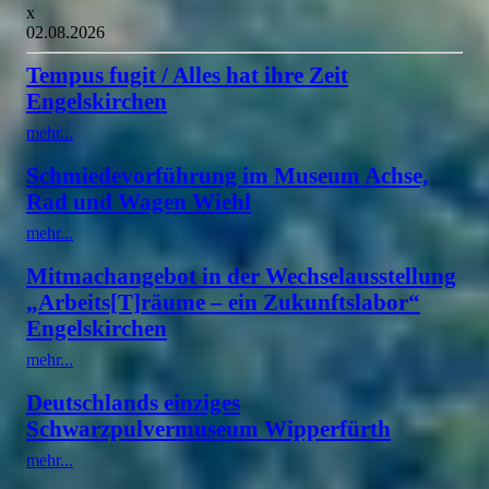
x
02.08.2026
Tempus fugit / Alles hat ihre Zeit
Engelskirchen
mehr...
Schmiedevorführung im Museum Achse,
Rad und Wagen Wiehl
mehr...
Mitmachangebot in der Wechselausstellung
„Arbeits[T]räume – ein Zukunftslabor“
Engelskirchen
mehr...
Deutschlands einziges
Schwarzpulvermuseum Wipperfürth
mehr...