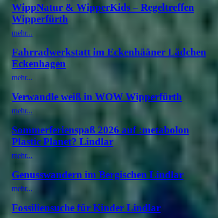
WippNatur & WipperKids – Regeltreffen
Wipperfürth
mehr...
Fahrradwerkstatt im Eckenhääner Lädchen
Eckenhagen
mehr...
Verwandle weiß in WOW Wipperfürth
mehr...
Sommerferienspaß 2026 auf :metabolon
Plastic Planet? Lindlar
mehr...
Genusswandern im Bergischen Lindlar
mehr...
Fossiliensuche für Kinder Lindlar