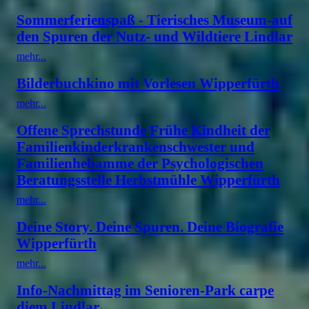
Sommerferienspaß - Tierisches Museum-auf
den Spuren der Nutz- und Wildtiere Lindlar
mehr...
Bilderbuchkino mit Vorlesen Wipperfürth
mehr...
Offene Sprechstunde Frühe Kindheit der
Familienkinderkrankenschwester und
Familienhebamme der Psychologischen
Beratungsstelle Herbstmühle Wipperfürth
mehr...
Deine Story. Deine Spuren. Deine Biografie
Wipperfürth
mehr...
Info-Nachmittag im Senioren-Park carpe
diem Lindlar