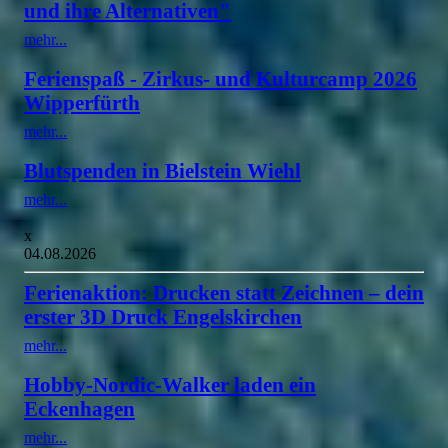
und ihre Alternativen"
mehr...
Ferienspaß - Zirkus- und Kulturcamp 2026
Wipperfürth
mehr...
Blutspenden in Bielstein Wiehl
mehr...
x
04.08.2026
Ferienaktion: Drucken statt Zeichnen – dein
erster 3D Druck Engelskirchen
mehr...
Hobby-Nordic-Walker laden ein
Eckenhagen
mehr...