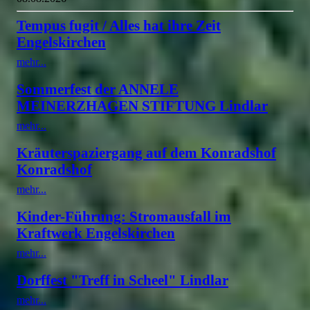
Tempus fugit / Alles hat ihre Zeit
Engelskirchen
mehr...
Sommerfest der ANNELE
MEINERZHAGEN STIFTUNG Lindlar
mehr...
Kräuterspaziergang auf dem Konradshof
Konradshof
mehr...
Kinder-Führung: Stromausfall im
Kraftwerk Engelskirchen
mehr...
Dorffest "Treff in Scheel" Lindlar
mehr...