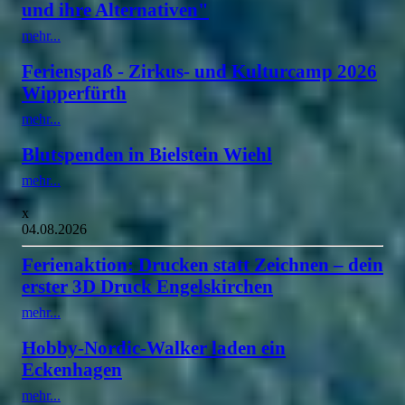
und ihre Alternativen"
mehr...
Ferienspaß - Zirkus- und Kulturcamp 2026
Wipperfürth
mehr...
Blutspenden in Bielstein Wiehl
mehr...
x
04.08.2026
Ferienaktion: Drucken statt Zeichnen – dein
erster 3D Druck Engelskirchen
mehr...
Hobby-Nordic-Walker laden ein
Eckenhagen
mehr...