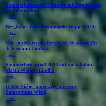
Sommerferienspaß - Basteln mit Papier und
Pappe Lindlar
mehr...
Bergischer Feierabendmarkt Wipperfürth
mehr...
Wir entdecken das Bergische. Wandern für
Jedermann Lindlar
mehr...
Sommerferienspaß 2026 auf :metabolon
Plastic Planet? Lindlar
mehr...
OASe: Sicher unterwegs mit dem
Smartphone Wiehl
mehr...