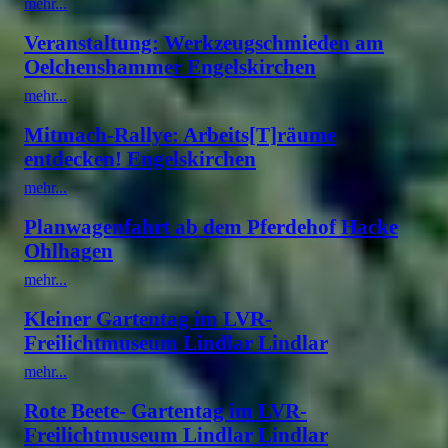
mehr...
Veranstaltung: Werkzeugschmieden am
Oelchenshammer Engelskirchen
mehr...
Mitmach-Rallye: Arbeits[T]räume
entdecken! Engelskirchen
mehr...
Planwagenfahrt ab dem Pferdehof Hacke
Ohlhagen
mehr...
Kleiner Gartentag im LVR-
Freilichtmuseum Lindlar Lindlar
mehr...
Rote Beete- Gartentag im LVR-
Freilichtmuseum Lindlar Lindlar