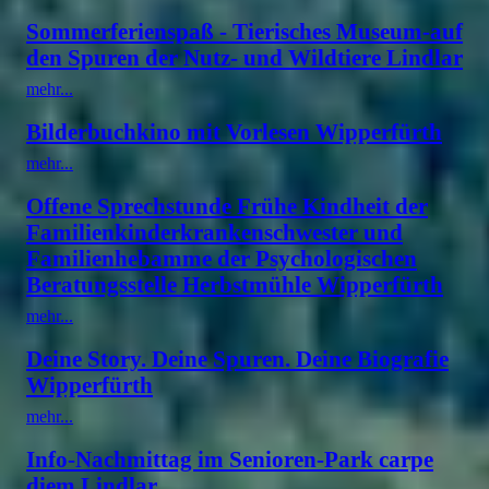
Sommerferienspaß - Tierisches Museum-auf
den Spuren der Nutz- und Wildtiere Lindlar
mehr...
Bilderbuchkino mit Vorlesen Wipperfürth
mehr...
Offene Sprechstunde Frühe Kindheit der
Familienkinderkrankenschwester und
Familienhebamme der Psychologischen
Beratungsstelle Herbstmühle Wipperfürth
mehr...
Deine Story. Deine Spuren. Deine Biografie
Wipperfürth
mehr...
Info-Nachmittag im Senioren-Park carpe
diem Lindlar