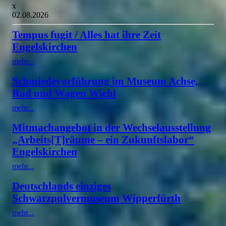
x
02.08.2026
Tempus fugit / Alles hat ihre Zeit
Engelskirchen
mehr...
Schmiedevorführung im Museum Achse,
Rad und Wagen Wiehl
mehr...
Mitmachangebot in der Wechselausstellung
„Arbeits[T]räume – ein Zukunftslabor“
Engelskirchen
mehr...
Deutschlands einziges
Schwarzpulvermuseum Wipperfürth
mehr...