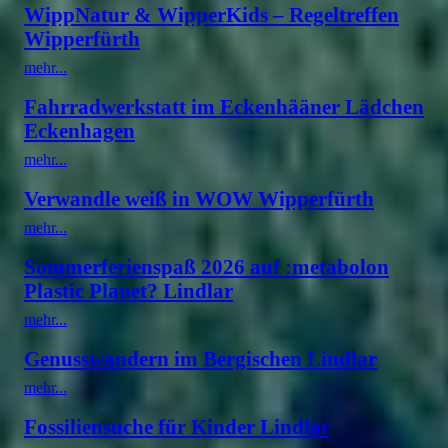
WippNatur & WipperKids – Regeltreffen
Wipperfürth
mehr...
Fahrradwerkstatt im Eckenhääner Lädchen
Eckenhagen
mehr...
Verwandle weiß in WOW Wipperfürth
mehr...
Sommerferienspaß 2026 auf :metabolon
Plastic Planet? Lindlar
mehr...
Genusswandern im Bergischen Lindlar
mehr...
Fossiliensuche für Kinder Lindlar