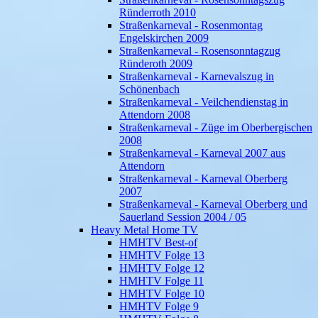
Ründerroth 2010
Straßenkarneval - Rosenmontag
Engelskirchen 2009
Straßenkarneval - Rosensonntagzug
Ründeroth 2009
Straßenkarneval - Karnevalszug in
Schönenbach
Straßenkarneval - Veilchendienstag in
Attendorn 2008
Straßenkarneval - Züge im Oberbergischen
2008
Straßenkarneval - Karneval 2007 aus
Attendorn
Straßenkarneval - Karneval Oberberg
2007
Straßenkarneval - Karneval Oberberg und
Sauerland Session 2004 / 05
Heavy Metal Home TV
HMHTV Best-of
HMHTV Folge 13
HMHTV Folge 12
HMHTV Folge 11
HMHTV Folge 10
HMHTV Folge 9