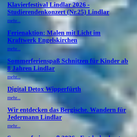
Klavierfestival Lindlar 2026 -
Studierendenkonzert (Nr.25) Lindlar
mehr...
Ferienaktion: Malen mit Licht im
Kraftwerk Engelskirchen
mehr...
Sommerferienspaß Schnitzen für Kinder ab
8 Jahren Lindlar
mehr...
Digital Detox Wipperfürth
mehr...
Wir entdecken das Bergische. Wandern für
Jedermann Lindlar
mehr...