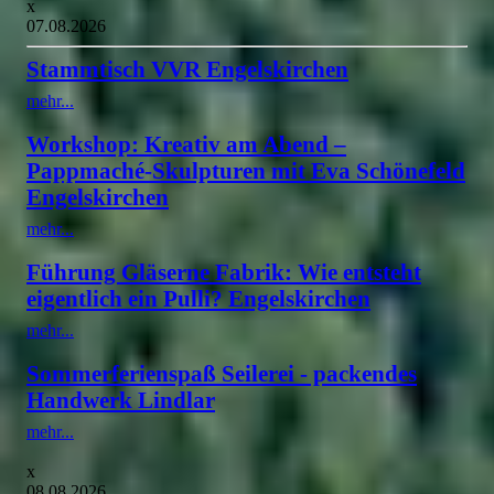
x
07.08.2026
Stammtisch VVR Engelskirchen
mehr...
Workshop: Kreativ am Abend –
Pappmaché-Skulpturen mit Eva Schönefeld
Engelskirchen
mehr...
Führung Gläserne Fabrik: Wie entsteht
eigentlich ein Pulli? Engelskirchen
mehr...
Sommerferienspaß Seilerei - packendes
Handwerk Lindlar
mehr...
x
08.08.2026