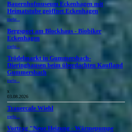
Bauernhofmuseum Eckenhagen mit
Heimatstube geöffnet Eckenhagen
mehr...
Bergsport am Blockhaus - Biobiker
Eckenhagen
mehr...
Trödelmarkt in Gummersbach-
Dieringhausen beim überdachten Kaufland
Gummersbach
mehr...
x
03.08.2026
Trauercafe Wiehl
mehr...
Vortrag "Neue Heizung - Wärmepumpe