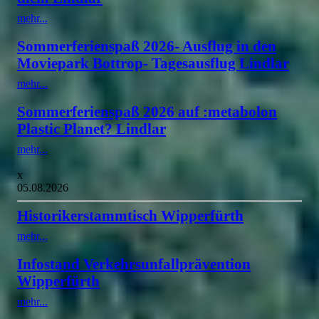
mehr...
Sommerferienspaß 2026- Ausflug in den
Moviepark Bottrop- Tagesausflug Lindlar
mehr...
Sommerferienspaß 2026 auf :metabolon
Plastic Planet? Lindlar
mehr...
x
05.08.2026
Historikerstammtisch Wipperfürth
mehr...
Infostand Verkehrsunfallprävention
Wipperfürth
mehr...