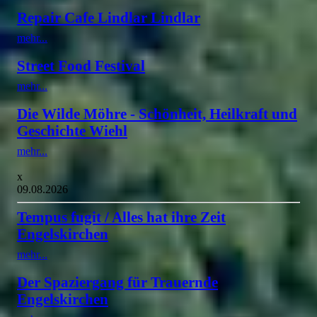
Repair Cafe Lindlar Lindlar
mehr...
Street Food Festival
mehr...
Die Wilde Möhre - Schönheit, Heilkraft und
Geschichte Wiehl
mehr...
x
09.08.2026
Tempus fugit / Alles hat ihre Zeit
Engelskirchen
mehr...
Der Spaziergang für Trauernde
Engelskirchen