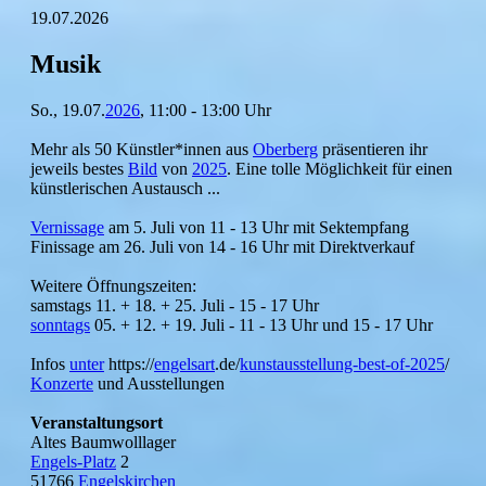
19.07.2026
Musik
So., 19.07.
2026
, 11:00 - 13:00 Uhr
Mehr als 50 Künstler*innen aus
Oberberg
präsentieren ihr
jeweils bestes
Bild
von
2025
. Eine tolle Möglichkeit für einen
künstlerischen Austausch ...
Vernissage
am 5. Juli von 11 - 13 Uhr mit Sektempfang
Finissage am 26. Juli von 14 - 16 Uhr mit Direktverkauf
Weitere Öffnungszeiten:
samstags 11. + 18. + 25. Juli - 15 - 17 Uhr
sonntags
05. + 12. + 19. Juli - 11 - 13 Uhr und 15 - 17 Uhr
Infos
unter
https://
engelsart
.de/
kunstausstellung-
best-of-2025
/
Konzerte
und Ausstellungen
Veranstaltungsort
Altes Baumwolllager
Engels-Platz
2
51766
Engelskirchen