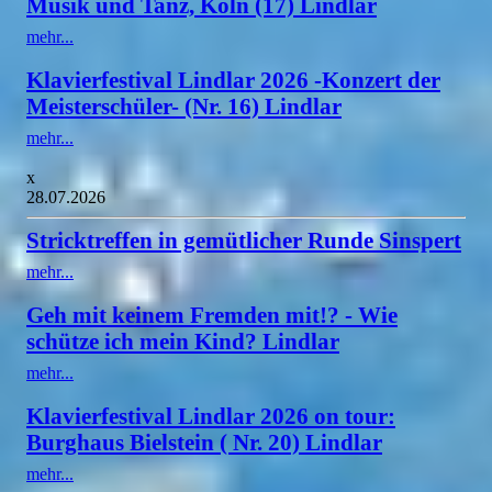
Musik und Tanz, Köln (17) Lindlar
mehr...
Klavierfestival Lindlar 2026 -Konzert der
Meisterschüler- (Nr. 16) Lindlar
mehr...
x
28.07.2026
Stricktreffen in gemütlicher Runde Sinspert
mehr...
Geh mit keinem Fremden mit!? - Wie
schütze ich mein Kind? Lindlar
mehr...
Klavierfestival Lindlar 2026 on tour:
Burghaus Bielstein ( Nr. 20) Lindlar
mehr...