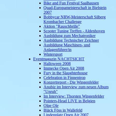
Bike and Fun Festival Saalhausen
Quad-Europameisterschaft in Bielstein
2007
Bobbycar NRW-Meisterschaft Silberg
Krombacher Challenge
Aktion "Rauschbrille"
Scooter Tuning Treffen - Aldenhoven
Ausbildung zum Mechatroniker
Ausbildung Technischer Zeichner
Ausbildung Maschinen- und
Anlagenführer/in
Wintersport
Eventmagazin NACHTSICHT
Halloween 2008
Immecke Open Air 2008
Fury in the Slaughterhouse
Celebration in Finnentrop
Konzertreport - Die Wingenfelder
Anubiz im Interview zum neuen Album
"Unruh"
Im Interview: Thorsten Wingenfelder
Pointers-Head LIVE in Belgien
Olpe Ole
Bläck Föss in Wallefeld
Lindenplatz Open Air 2007