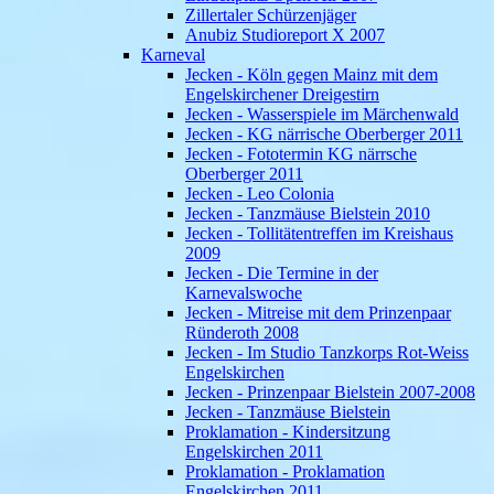
Zillertaler Schürzenjäger
Anubiz Studioreport X 2007
Karneval
Jecken - Köln gegen Mainz mit dem
Engelskirchener Dreigestirn
Jecken - Wasserspiele im Märchenwald
Jecken - KG närrische Oberberger 2011
Jecken - Fototermin KG närrsche
Oberberger 2011
Jecken - Leo Colonia
Jecken - Tanzmäuse Bielstein 2010
Jecken - Tollitätentreffen im Kreishaus
2009
Jecken - Die Termine in der
Karnevalswoche
Jecken - Mitreise mit dem Prinzenpaar
Ründeroth 2008
Jecken - Im Studio Tanzkorps Rot-Weiss
Engelskirchen
Jecken - Prinzenpaar Bielstein 2007-2008
Jecken - Tanzmäuse Bielstein
Proklamation - Kindersitzung
Engelskirchen 2011
Proklamation - Proklamation
Engelskirchen 2011