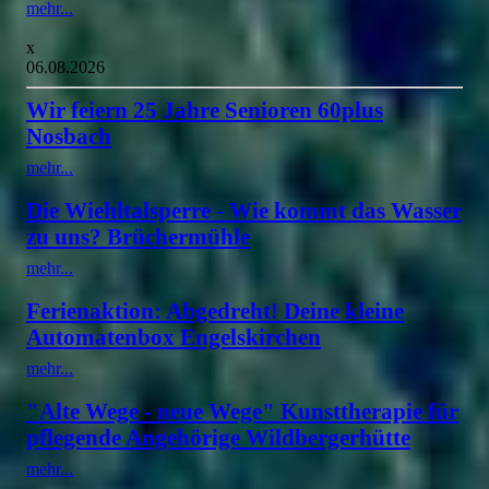
mehr...
x
06.08.2026
Wir feiern 25 Jahre Senioren 60plus
Nosbach
mehr...
Die Wiehltalsperre - Wie kommt das Wasser
zu uns? Brüchermühle
mehr...
Ferienaktion: Abgedreht! Deine kleine
Automatenbox Engelskirchen
mehr...
"Alte Wege - neue Wege" Kunsttherapie für
pflegende Angehörige Wildbergerhütte
mehr...