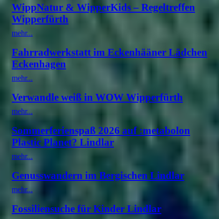
WippNatur & WipperKids – Regeltreffen
Wipperfürth
mehr...
Fahrradwerkstatt im Eckenhääner Lädchen
Eckenhagen
mehr...
Verwandle weiß in WOW Wipperfürth
mehr...
Sommerferienspaß 2026 auf :metabolon
Plastic Planet? Lindlar
mehr...
Genusswandern im Bergischen Lindlar
mehr...
Fossiliensuche für Kinder Lindlar