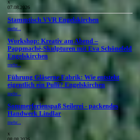
x
07.08.2026
Stammtisch VVR Engelskirchen
mehr...
Workshop: Kreativ am Abend –
Pappmaché-Skulpturen mit Eva Schönefeld
Engelskirchen
mehr...
Führung Gläserne Fabrik: Wie entsteht
eigentlich ein Pulli? Engelskirchen
mehr...
Sommerferienspaß Seilerei - packendes
Handwerk Lindlar
mehr...
x
08.08.2026