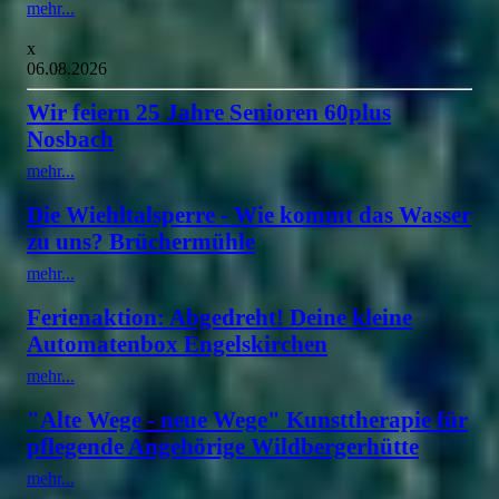
mehr...
x
06.08.2026
Wir feiern 25 Jahre Senioren 60plus
Nosbach
mehr...
Die Wiehltalsperre - Wie kommt das Wasser
zu uns? Brüchermühle
mehr...
Ferienaktion: Abgedreht! Deine kleine
Automatenbox Engelskirchen
mehr...
"Alte Wege - neue Wege" Kunsttherapie für
pflegende Angehörige Wildbergerhütte
mehr...