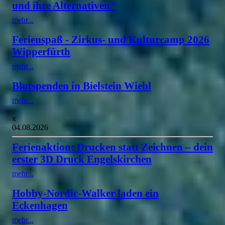
und ihre Alternativen"
mehr...
Ferienspaß - Zirkus- und Kulturcamp 2026
Wipperfürth
mehr...
Blutspenden in Bielstein Wiehl
mehr...
x
04.08.2026
Ferienaktion: Drucken statt Zeichnen – dein
erster 3D Druck Engelskirchen
mehr...
Hobby-Nordic-Walker laden ein
Eckenhagen
mehr...