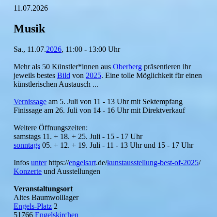
11.07.2026
Musik
Sa., 11.07.
2026
, 11:00 - 13:00 Uhr
Mehr als 50 Künstler*innen aus
Oberberg
präsentieren ihr
jeweils bestes
Bild
von
2025
. Eine tolle Möglichkeit für einen
künstlerischen Austausch ...
Vernissage
am 5. Juli von 11 - 13 Uhr mit Sektempfang
Finissage am 26. Juli von 14 - 16 Uhr mit Direktverkauf
Weitere Öffnungszeiten:
samstags 11. + 18. + 25. Juli - 15 - 17 Uhr
sonntags
05. + 12. + 19. Juli - 11 - 13 Uhr und 15 - 17 Uhr
Infos
unter
https://
engelsart
.de/
kunstausstellung-
best-of-2025
/
Konzerte
und Ausstellungen
Veranstaltungsort
Altes Baumwolllager
Engels-Platz
2
51766
Engelskirchen