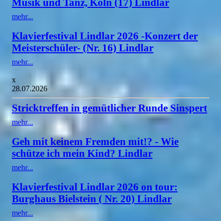
Musik und Tanz, Köln (17) Lindlar
mehr...
Klavierfestival Lindlar 2026 -Konzert der
Meisterschüler- (Nr. 16) Lindlar
mehr...
x
28.07.2026
Stricktreffen in gemütlicher Runde Sinspert
mehr...
Geh mit keinem Fremden mit!? - Wie
schütze ich mein Kind? Lindlar
mehr...
Klavierfestival Lindlar 2026 on tour:
Burghaus Bielstein ( Nr. 20) Lindlar
mehr...