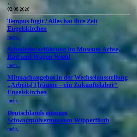
x
02.08.2026
Tempus fugit / Alles hat ihre Zeit
Engelskirchen
mehr...
Schmiedevorführung im Museum Achse,
Rad und Wagen Wiehl
mehr...
Mitmachangebot in der Wechselausstellung
„Arbeits[T]räume – ein Zukunftslabor“
Engelskirchen
mehr...
Deutschlands einziges
Schwarzpulvermuseum Wipperfürth
mehr...