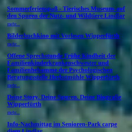
Sommerferienspaß - Tierisches Museum-auf
den Spuren der Nutz- und Wildtiere Lindlar
mehr...
Bilderbuchkino mit Vorlesen Wipperfürth
mehr...
Offene Sprechstunde Frühe Kindheit der
Familienkinderkrankenschwester und
Familienhebamme der Psychologischen
Beratungsstelle Herbstmühle Wipperfürth
mehr...
Deine Story. Deine Spuren. Deine Biografie
Wipperfürth
mehr...
Info-Nachmittag im Senioren-Park carpe
diem Lindlar