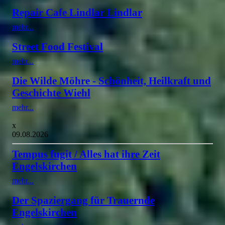
Repair Cafe Lindlar Lindlar
mehr...
Street Food Festival
mehr...
Die Wilde Möhre - Schönheit, Heilkraft und
Geschichte Wiehl
mehr...
x
09.08.2026
Tempus fugit / Alles hat ihre Zeit
Engelskirchen
mehr...
Der Spaziergang für Trauernde
Engelskirchen