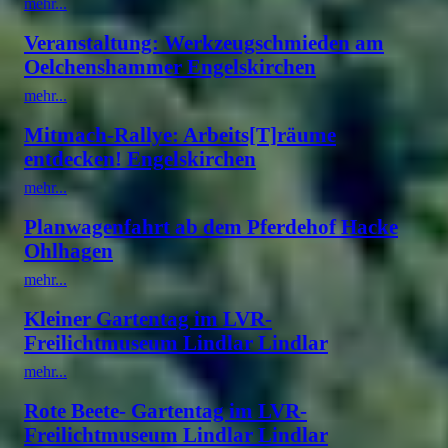
mehr...
Veranstaltung: Werkzeugschmieden am
Oelchenshammer Engelskirchen
mehr...
Mitmach-Rallye: Arbeits[T]räume
entdecken! Engelskirchen
mehr...
Planwagenfahrt ab dem Pferdehof Hacke
Ohlhagen
mehr...
Kleiner Gartentag im LVR-
Freilichtmuseum Lindlar Lindlar
mehr...
Rote Beete- Gartentag im LVR-
Freilichtmuseum Lindlar Lindlar