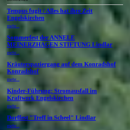
Tempus fugit / Alles hat ihre Zeit
Engelskirchen
mehr...
Sommerfest der ANNELE
MEINERZHAGEN STIFTUNG Lindlar
mehr...
Kräuterspaziergang auf dem Konradshof
Konradshof
mehr...
Kinder-Führung: Stromausfall im
Kraftwerk Engelskirchen
mehr...
Dorffest "Treff in Scheel" Lindlar
mehr...