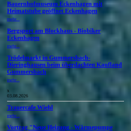
Bauernhofmuseum Eckenhagen mit
Heimatstube geöffnet Eckenhagen
mehr...
Bergsport am Blockhaus - Biobiker
Eckenhagen
mehr...
Trödelmarkt in Gummersbach-
Dieringhausen beim überdachten Kaufland
Gummersbach
mehr...
x
03.08.2026
Trauercafe Wiehl
mehr...
Vortrag "Neue Heizung - Wärmepumpe