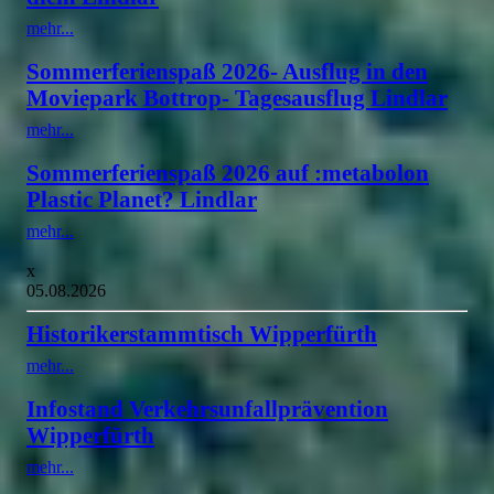
mehr...
Sommerferienspaß 2026- Ausflug in den
Moviepark Bottrop- Tagesausflug Lindlar
mehr...
Sommerferienspaß 2026 auf :metabolon
Plastic Planet? Lindlar
mehr...
x
05.08.2026
Historikerstammtisch Wipperfürth
mehr...
Infostand Verkehrsunfallprävention
Wipperfürth
mehr...