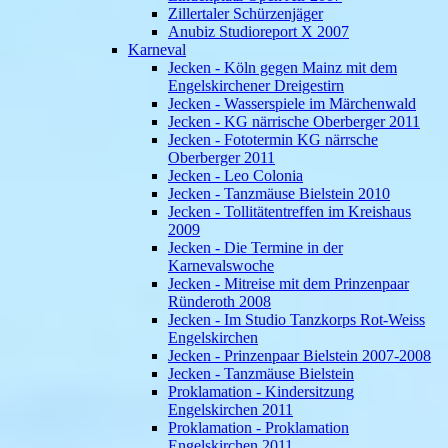
Zillertaler Schürzenjäger
Anubiz Studioreport X 2007
Karneval
Jecken - Köln gegen Mainz mit dem
Engelskirchener Dreigestirn
Jecken - Wasserspiele im Märchenwald
Jecken - KG närrische Oberberger 2011
Jecken - Fototermin KG närrsche
Oberberger 2011
Jecken - Leo Colonia
Jecken - Tanzmäuse Bielstein 2010
Jecken - Tollitätentreffen im Kreishaus
2009
Jecken - Die Termine in der
Karnevalswoche
Jecken - Mitreise mit dem Prinzenpaar
Ründeroth 2008
Jecken - Im Studio Tanzkorps Rot-Weiss
Engelskirchen
Jecken - Prinzenpaar Bielstein 2007-2008
Jecken - Tanzmäuse Bielstein
Proklamation - Kindersitzung
Engelskirchen 2011
Proklamation - Proklamation
Engelskirchen 2011