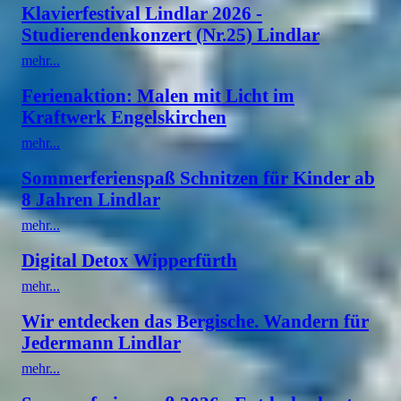
Klavierfestival Lindlar 2026 -
Studierendenkonzert (Nr.25) Lindlar
mehr...
Ferienaktion: Malen mit Licht im
Kraftwerk Engelskirchen
mehr...
Sommerferienspaß Schnitzen für Kinder ab
8 Jahren Lindlar
mehr...
Digital Detox Wipperfürth
mehr...
Wir entdecken das Bergische. Wandern für
Jedermann Lindlar
mehr...