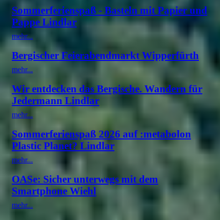
Sommerferienspaß - Basteln mit Papier und
Pappe Lindlar
mehr...
Bergischer Feierabendmarkt Wipperfürth
mehr...
Wir entdecken das Bergische. Wandern für
Jedermann Lindlar
mehr...
Sommerferienspaß 2026 auf :metabolon
Plastic Planet? Lindlar
mehr...
OASe: Sicher unterwegs mit dem
Smartphone Wiehl
mehr...