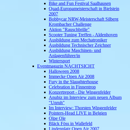
Bike and Fun Festival Saalhausen
Quad-Europameisterschaft in Bielstein
2007
Bobbycar NRW-Meisterschaft Silberg
Krombacher Challenge
Aktion "Rauschbrille"
Scooter Tuning Treffen - Aldenhoven
Ausbildung zum Mechatroniker
Ausbildung Technischer Zeichner
Ausbildung Maschinen- und
Anlagenführer/in
Wintersport
Eventmagazin NACHTSICHT
Halloween 2008
Immecke Open Air 2008
Fury in the Slaughterhouse
Celebration in Finnentrop
Konzertreport - Die Wingenfelder
Anubiz im Interview zum neuen Album
"Unruh"
Im Interview: Thorsten Wingenfelder
Pointers-Head LIVE in Belgien
Olpe Ole
Bläck Föss in Wallefeld
Lindenplatz Open Air 2007