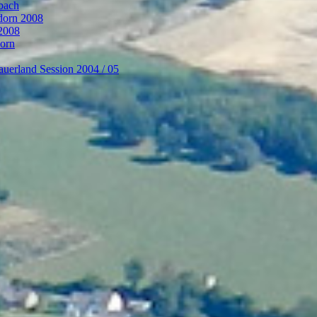
bach
ndorn 2008
 2008
dorn
auerland Session 2004 / 05