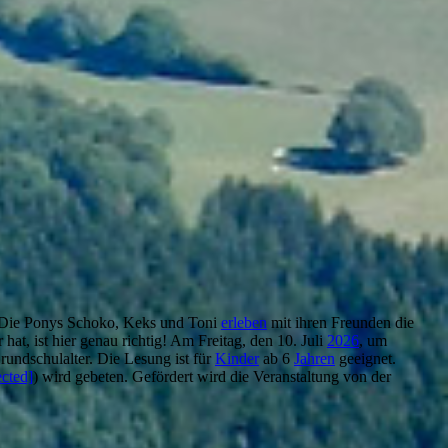
 Die Ponys Schoko, Keks und Toni
erleben
mit ihren Freunden die
hat, ist hier genau richtig! Am Freitag, den 10. Juli
2026
, um
undschulalter. Die Lesung ist für
Kinder
ab 6
Jahren
geeignet.
ected]
) wird gebeten. Gefördert wird die Veranstaltung von der