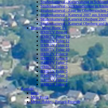
Straßenkarneval - Karnevalszug in Schönen
Straßenkarneval - Veilchendienstag in Atte
Straßenkarneval - Züge im Oberbergischen
Straßenkarneval - Karneval 2007 aus Atten
Straßenkarneval - Karneval Oberberg 2007
Straßenkarneval - Karneval Oberberg und S
Heavy Metal Home TV
HMHTV Best-of
HMHTV Folge 13
HMHTV Folge 12
HMHTV Folge 11
HMHTV Folge 10
HMHTV Folge 9
HMHTV Folge 8
HMHTV Folge 7
HMHTV Folge 6
HMHTV Folge 5
HMHTV Folge 3
HMHTV Folge 2
HMHTV Folge 1
Kontakt
Infos
Mein Profil
Meine Hobby-, Freizeit-Freunde