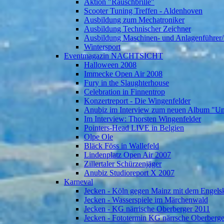
Aktion "Rauschbrille"
Scooter Tuning Treffen - Aldenhoven
Ausbildung zum Mechatroniker
Ausbildung Technischer Zeichner
Ausbildung Maschinen- und Anlagenführer/
Wintersport
Eventmagazin NACHTSICHT
Halloween 2008
Immecke Open Air 2008
Fury in the Slaughterhouse
Celebration in Finnentrop
Konzertreport - Die Wingenfelder
Anubiz im Interview zum neuen Album "U
Im Interview: Thorsten Wingenfelder
Pointers-Head LIVE in Belgien
Olpe Ole
Bläck Föss in Wallefeld
Lindenplatz Open Air 2007
Zillertaler Schürzenjäger
Anubiz Studioreport X 2007
Karneval
Jecken - Köln gegen Mainz mit dem Engelsk
Jecken - Wasserspiele im Märchenwald
Jecken - KG närrische Oberberger 2011
Jecken - Fototermin KG närrsche Oberberg