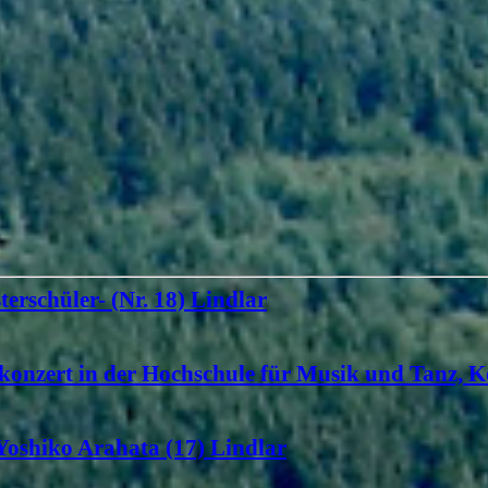
terschüler- (Nr. 18) Lindlar
konzert in der Hochschule für Musik und Tanz, K
 Yoshiko Arahata (17) Lindlar