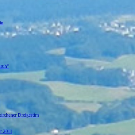
in
nruh"
irchener Dreigestirn
er 2011