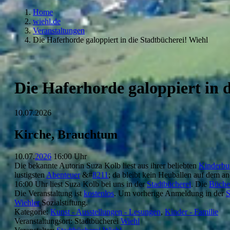
Home
wiehl.de
Veranstaltungen
Die Haferhorde galoppiert in die Stadtbücherei! Wiehl
Die Haferhorde galoppiert in 
10.07.2026
Kirche, Brauchtum
10.07.
2026
16:00 Uhr
Die bekannte Autorin Suza Kolb liest aus ihrer beliebten
Kinderbu
lustigsten
Abenteuer
&#
8211
; da bleibt kein Heuballen auf dem a
16:00 Uhr liest Suza Kolb bei uns in der
Stadtbücherei
. Die
Büche
Die Veranstaltung ist
kostenlos
. Um vorherige Anmeldung in der
S
Wiehler
Sozialstiftung.
Kategorie:
Kunst - Ausstellungen - Lesungen
,
Kinder - Familie
Veranstaltungsort: Stadtbücherei
Wiehl