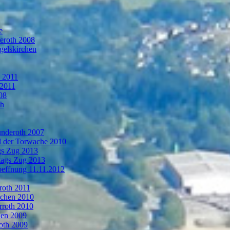
e
deroth 2008
gelskirchen
n 2011
 2011
08
th
ünderoth 2007
l der Torwache 2010
gs Zug 2013
tags Zug 2013
oeffnung 11.11.2012
1
roth 2011
rchen 2010
rroth 2010
hen 2009
oth 2009