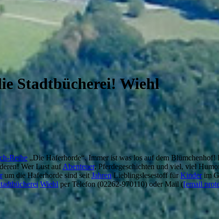
die Stadtbücherei! Wiehl
ch-Reihe
„Die Haferhorde“. Immer ist was los auf dem Blümchenhof!
nderen! Wer Lust auf
Abenteuer
, Pferdegeschichten und viel, viel Humor 
r
um die Haferhorde sind seit
Jahren
Lieblingslesestoff für
Kinder
im Gr
tadtbücherei
Wiehl
per Telefon (02262-970110) oder Mail (
[email prot