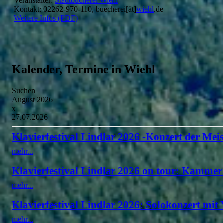
Veranstalter:
Stadtbücherei Wiehl
Kontakt: 02262-970-110, buecherei[ät]
wiehl
.de
Weitere Infos (PDF)
Kalender, Termine in Wiehl
Suchen
August 2026
x
27.07.2026
Klavierfestival Lindlar 2026 -Konzert der Meis
mehr...
Klavierfestival Lindlar 2026 on tour: Kammer
mehr...
Klavierfestival Lindlar 2026: Solokonzert mit
mehr...