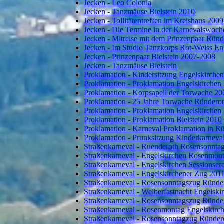
Jecken - Leo Colonia
Jecken - Tanzmäuse Bielstein 2010
Jecken - Tollitätentreffen im Kreishaus 2009
Jecken - Die Termine in der Karnevalswoch
Jecken - Mitreise mit dem Prinzenpaar Rün
Jecken - Im Studio Tanzkorps Rot-Weiss En
Jecken - Prinzenpaar Bielstein 2007-2008
Jecken - Tanzmäuse Bielstein
Proklamation - Kindersitzung Engelskirche
Proklamation - Proklamation Engelskirchen
Proklamation - Korpsapell der Torwache 20
Proklamation - 25 Jahre Torwache Ründero
Proklamation - Proklamation Engelskirchen
Proklamation - Proklamation Bielstein 2010
Proklamation - Karneval Proklamation in R
Proklamation - Prunksitzung Kinderkarneva
Straßenkarneval - Ruenderoth Rosensonnta
Straßenkarneval - Engelskirchen Rosenmon
Straßenkarneval - Engelskirchen Sessionser
Straßenkarneval - Engelskirchener Zug 201
Straßenkarneval - Rosensonntagszug Ründe
Straßenkarneval - Weiberfastnacht Engelski
Straßenkarneval - Rosensonntagszug Ründe
Straßenkarneval - Rosenmontag Engelskirc
Straßenkarneval - Rosensonntagzug Ründer