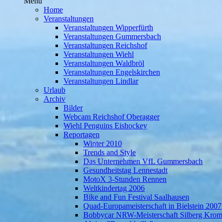
Menü
Home
Veranstaltungen
Veranstaltungen Wipperfürth
Veranstaltungen Gummersbach
Veranstaltungen Reichshof
Veranstaltungen Wiehl
Veranstaltungen Waldbröl
Veranstaltungen Engelskirchen
Veranstaltungen Lindlar
Urlaub
Archiv
Bilder
Webcam Reichshof Oberagger
Wiehl Penguins Eishockey
Reportagen
Winter 2010
Trends and Style
Das Unternehmen VfL Gummersbach
Gesundheitstag Lennestadt
MotoX 3-Stunden Rennen
Weltkindertag 2006
Bike and Fun Festival Saalhausen
Quad-Europameisterschaft in Bielstein 2007
Bobbycar NRW-Meisterschaft Silberg Krom