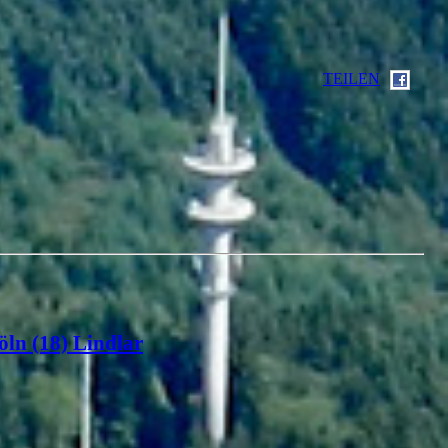
TEILEN
öln (18) Lindlar