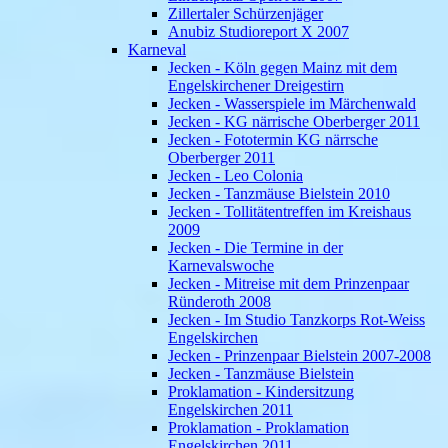
Zillertaler Schürzenjäger
Anubiz Studioreport X 2007
Karneval
Jecken - Köln gegen Mainz mit dem
Engelskirchener Dreigestirn
Jecken - Wasserspiele im Märchenwald
Jecken - KG närrische Oberberger 2011
Jecken - Fototermin KG närrsche
Oberberger 2011
Jecken - Leo Colonia
Jecken - Tanzmäuse Bielstein 2010
Jecken - Tollitätentreffen im Kreishaus
2009
Jecken - Die Termine in der
Karnevalswoche
Jecken - Mitreise mit dem Prinzenpaar
Ründeroth 2008
Jecken - Im Studio Tanzkorps Rot-Weiss
Engelskirchen
Jecken - Prinzenpaar Bielstein 2007-2008
Jecken - Tanzmäuse Bielstein
Proklamation - Kindersitzung
Engelskirchen 2011
Proklamation - Proklamation
Engelskirchen 2011