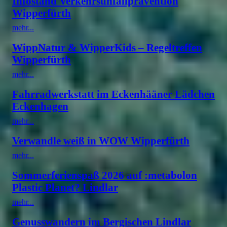
Infostand Verkehrsunfallprävention
Wipperfürth
mehr...
WippNatur & WipperKids – Regeltreffen
Wipperfürth
mehr...
Fahrradwerkstatt im Eckenhääner Lädchen
Eckenhagen
mehr...
Verwandle weiß in WOW Wipperfürth
mehr...
Sommerferienspaß 2026 auf :metabolon
Plastic Planet? Lindlar
mehr...
Genusswandern im Bergischen Lindlar