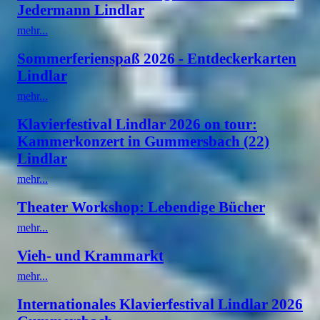
Jedermann Lindlar
mehr...
Sommerferienspaß 2026 - Entdeckerkarten
Lindlar
mehr...
Klavierfestival Lindlar 2026 on tour:
Kammerkonzert in Gummersbach (22)
Lindlar
mehr...
Theater Workshop: Lebendige Bücher
mehr...
Vieh- und Krammarkt
mehr...
Internationales Klavierfestival Lindlar 2026