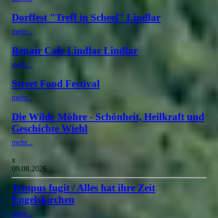
Dorffest "Treff in Scheel" Lindlar
mehr...
Repair Cafe Lindlar Lindlar
mehr...
Street Food Festival
mehr...
Die Wilde Möhre - Schönheit, Heilkraft und
Geschichte Wiehl
mehr...
x
09.08.2026
Tempus fugit / Alles hat ihre Zeit
Engelskirchen
mehr...