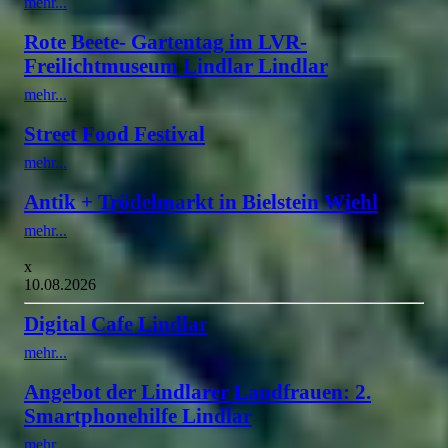
mehr...
Rote Beete- Gartentag im LVR-
Freilichtmuseum Lindlar Lindlar
mehr...
Street Food Festival
mehr...
Antik + Trödelmarkt in Bielstein Wiehl
mehr...
x
10.08.2026
Digital Cafe Lindlar
mehr...
Angebot der Lindlarer Landfrauen: 2.
Smartphonehilfe Lindlar
mehr...