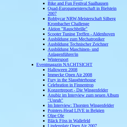
Bike and Fun Festival Saalhausen
Quad-Europameisterschaft in Bielstein
2007
Bobbycar NRW-Meisterschaft Silberg
Krombacher Challenge
Aktion "Rauschbrille"
Scooter Tuning Treffen - Aldenhoven
Ausbildung zum Mechatroniker
Ausbildung Technischer Zeichner
Ausbildung Maschinen- und
Anlagenführer/in
Wintersport
Eventmagazin NACHTSICHT
Halloween 2008
Immecke Open Air 2008
Fury in the Slaughterhouse
Celebration in Finnentrop
Konzertreport - Die Wingenfelder
Anubiz im Interview zum neuen Album
"Unruh"
Im Interview: Thorsten Wingenfelder
Pointers-Head LIVE in Belgien
Olpe Ole
Bläck Föss in Wallefeld
Lindenplatz Open Air 2007