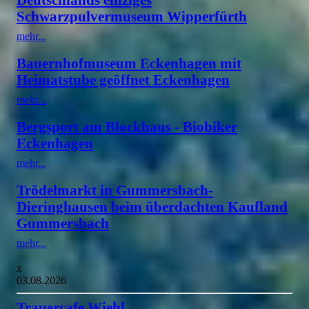
Schwarzpulvermuseum Wipperfürth
mehr...
Bauernhofmuseum Eckenhagen mit
Heimatstube geöffnet Eckenhagen
mehr...
Bergsport am Blockhaus - Biobiker
Eckenhagen
mehr...
Trödelmarkt in Gummersbach-
Dieringhausen beim überdachten Kaufland
Gummersbach
mehr...
x
03.08.2026
Trauercafe Wiehl