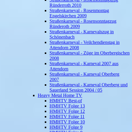
Ründerroth 2010
Straßenkarneval - Rosenmontag
Engelskirchen 2009
Straßenkarneval - Rosensonntagzug
Ründeroth 2009
Straßenkarneval - Karnevalszug in
Schönenbach
Straßenkarneval - Veilchendienstag in
Attendorn 2008
Straßenkarneval - Züge im Oberbergischen
2008
Straßenkarneval - Karneval 2007 aus
Attendorn
Straßenkarneval - Karneval Oberberg
2007
Straßenkarneval - Karneval Oberberg und
Sauerland Session 2004 / 05
Heavy Metal Home TV
HMHTV Best-of
HMHTV Folge 13
HMHTV Folge 12
HMHTV Folge 11
HMHTV Folge 10
HMHTV Folge 9