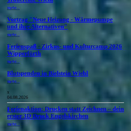
mehr...
Vortrag "Neue Heizung - Wärmepumpe
und ihre Alternativen"
mehr...
Ferienspaß - Zirkus- und Kulturcamp 2026
Wipperfürth
mehr...
Blutspenden in Bielstein Wiehl
mehr...
x
04.08.2026
Ferienaktion: Drucken statt Zeichnen – dein
erster 3D Druck Engelskirchen
mehr...