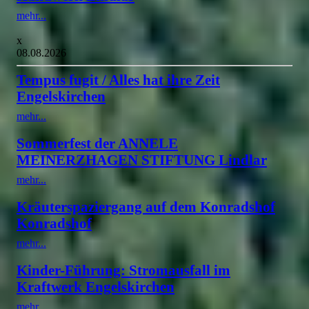
mehr...
x
08.08.2026
Tempus fugit / Alles hat ihre Zeit
Engelskirchen
mehr...
Sommerfest der ANNELE
MEINERZHAGEN STIFTUNG Lindlar
mehr...
Kräuterspaziergang auf dem Konradshof
Konradshof
mehr...
Kinder-Führung: Stromausfall im
Kraftwerk Engelskirchen
mehr...