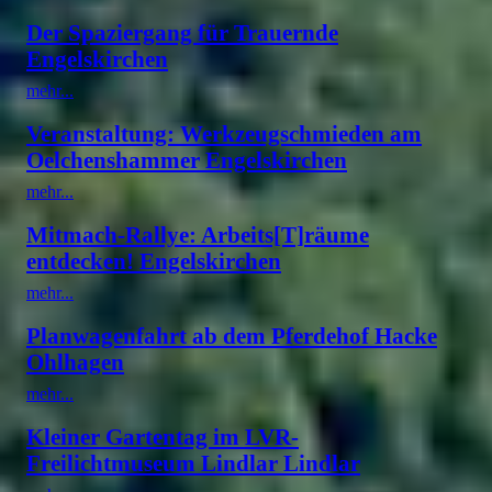
Der Spaziergang für Trauernde
Engelskirchen
mehr...
Veranstaltung: Werkzeugschmieden am
Oelchenshammer Engelskirchen
mehr...
Mitmach-Rallye: Arbeits[T]räume
entdecken! Engelskirchen
mehr...
Planwagenfahrt ab dem Pferdehof Hacke
Ohlhagen
mehr...
Kleiner Gartentag im LVR-
Freilichtmuseum Lindlar Lindlar