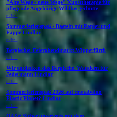
"Alte Wege - neue Wege" Kunsttherapie für
pflegende Angehörige Wildbergerhütte
mehr...
Sommerferienspaß - Basteln mit Papier und
Pappe Lindlar
mehr...
Bergischer Feierabendmarkt Wipperfürth
mehr...
Wir entdecken das Bergische. Wandern für
Jedermann Lindlar
mehr...
Sommerferienspaß 2026 auf :metabolon
Plastic Planet? Lindlar
mehr...
OASe: Sicher unterwegs mit dem