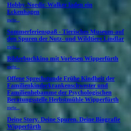
Hobby-Nordic-Walker laden ein
Eckenhagen
mehr...
Sommerferienspaß - Tierisches Museum-auf
den Spuren der Nutz- und Wildtiere Lindlar
mehr...
Bilderbuchkino mit Vorlesen Wipperfürth
mehr...
Offene Sprechstunde Frühe Kindheit der
Familienkinderkrankenschwester und
Familienhebamme der Psychologischen
Beratungsstelle Herbstmühle Wipperfürth
mehr...
Deine Story. Deine Spuren. Deine Biografie
Wipperfürth