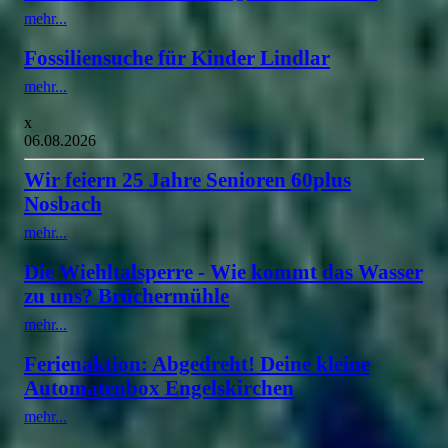
mehr...
Fossiliensuche für Kinder Lindlar
mehr...
x
06.08.2026
Wir feiern 25 Jahre Senioren 60plus
Nosbach
mehr...
Die Wiehltalsperre - Wie kommt das Wasser
zu uns? Brüchermühle
mehr...
Ferienaktion: Abgedreht! Deine kleine
Automatenbox Engelskirchen
mehr...