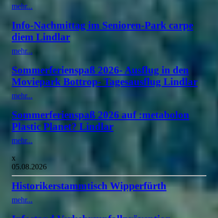
mehr...
Info-Nachmittag im Senioren-Park carpe
diem Lindlar
mehr...
Sommerferienspaß 2026- Ausflug in den
Moviepark Bottrop- Tagesausflug Lindlar
mehr...
Sommerferienspaß 2026 auf :metabolon
Plastic Planet? Lindlar
mehr...
x
05.08.2026
Historikerstammtisch Wipperfürth
mehr...