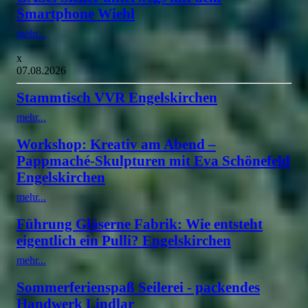
Smartphone Wiehl
mehr...
x
07.08.2026
Stammtisch VVR Engelskirchen
mehr...
Workshop: Kreativ am Abend –
Pappmaché-Skulpturen mit Eva Schönefeld
Engelskirchen
mehr...
Führung Gläserne Fabrik: Wie entsteht
eigentlich ein Pulli? Engelskirchen
mehr...
Sommerferienspaß Seilerei - packendes
Handwerk Lindlar