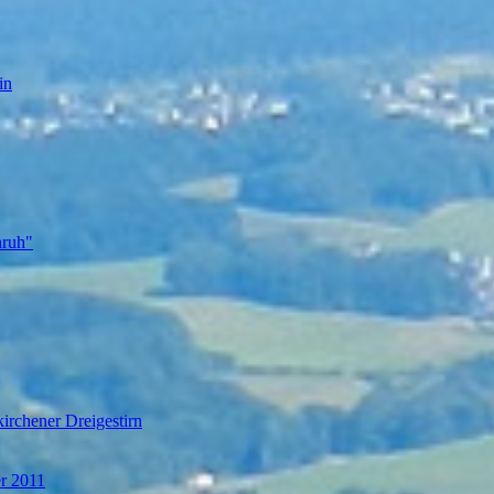
in
nruh"
irchener Dreigestirn
er 2011