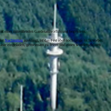
t einer mitreißenden Gardetanzvorführung begeistern.
der
Nachmittag
ausklingt, ist das Fest aber noch lange nicht vorbei:
Gäste eingeladen, gemeinsam zu feiern und einen wunderschönen