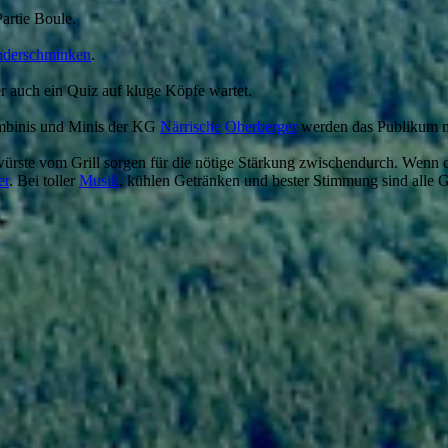
artie Boule.
nderschminken
.
er auch ein Quiz auf kluge Köpfe wartet.
ambinis und Minis der KG
Närrische
Oberberger
werden das Publikum mi
ürste vom Grill sorgen für die nötige Stärkung zwischendurch. Wenn 
er
. Bei toller
Musik
, kühlen Getränken und bester Stimmung sind alle 