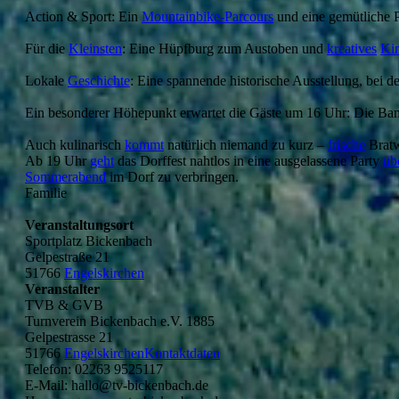
Action & Sport: Ein
Mountainbike-Parcours
und eine gemütliche P
Für die
Kleinsten
: Eine Hüpfburg zum Austoben und
kreatives
Ki
Lokale
Geschichte
: Eine spannende historische Ausstellung, bei d
Ein besonderer Höhepunkt erwartet die Gäste um 16 Uhr: Die B
Auch kulinarisch
kommt
natürlich niemand zu kurz –
frische
Bratw
Ab 19 Uhr
geht
das Dorffest nahtlos in eine ausgelassene Party
üb
Sommerabend
im Dorf zu verbringen.
Familie
Veranstaltungsort
Sportplatz Bickenbach
Gelpestraße 21
51766
Engelskirchen
Veranstalter
TVB & GVB
Turnverein Bickenbach e.V. 1885
Gelpestrasse 21
51766
EngelskirchenKontaktdaten
Telefon: 02263 9525117
E-Mail: hallo@tv-bickenbach.de