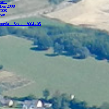
bach
ndorn 2008
 2008
dorn
auerland Session 2004 / 05