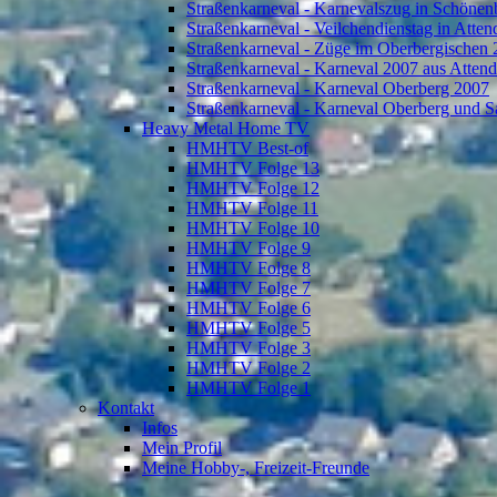
Straßenkarneval - Karnevalszug in Schönen
Straßenkarneval - Veilchendienstag in Atte
Straßenkarneval - Züge im Oberbergischen
Straßenkarneval - Karneval 2007 aus Atten
Straßenkarneval - Karneval Oberberg 2007
Straßenkarneval - Karneval Oberberg und S
Heavy Metal Home TV
HMHTV Best-of
HMHTV Folge 13
HMHTV Folge 12
HMHTV Folge 11
HMHTV Folge 10
HMHTV Folge 9
HMHTV Folge 8
HMHTV Folge 7
HMHTV Folge 6
HMHTV Folge 5
HMHTV Folge 3
HMHTV Folge 2
HMHTV Folge 1
Kontakt
Infos
Mein Profil
Meine Hobby-, Freizeit-Freunde