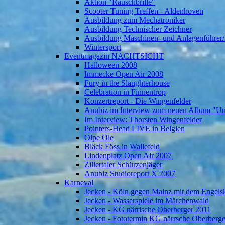
Aktion "Rauschbrille"
Scooter Tuning Treffen - Aldenhoven
Ausbildung zum Mechatroniker
Ausbildung Technischer Zeichner
Ausbildung Maschinen- und Anlagenführer/
Wintersport
Eventmagazin NACHTSICHT
Halloween 2008
Immecke Open Air 2008
Fury in the Slaughterhouse
Celebration in Finnentrop
Konzertreport - Die Wingenfelder
Anubiz im Interview zum neuen Album "U
Im Interview: Thorsten Wingenfelder
Pointers-Head LIVE in Belgien
Olpe Ole
Bläck Föss in Wallefeld
Lindenplatz Open Air 2007
Zillertaler Schürzenjäger
Anubiz Studioreport X 2007
Karneval
Jecken - Köln gegen Mainz mit dem Engelsk
Jecken - Wasserspiele im Märchenwald
Jecken - KG närrische Oberberger 2011
Jecken - Fototermin KG närrsche Oberberg