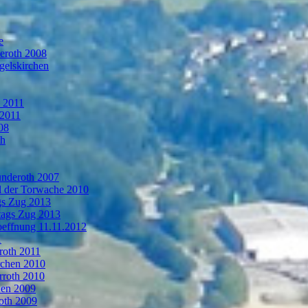
e
deroth 2008
gelskirchen
n 2011
 2011
08
th
ünderoth 2007
l der Torwache 2010
gs Zug 2013
tags Zug 2013
oeffnung 11.11.2012
1
roth 2011
rchen 2010
rroth 2010
hen 2009
oth 2009