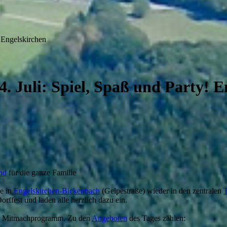
 Engelskirchen
 Juli: Spiel, Spaß und Party! E
nd
für die ganze Familie
le in
Engelskirchen-Bickenbach
(Gelpestraße) wieder in den zentralen
T
rffest und laden alle herzlich dazu ein.
n Mitmachprogramm. Zu den
Angeboten
des Tages zählen: