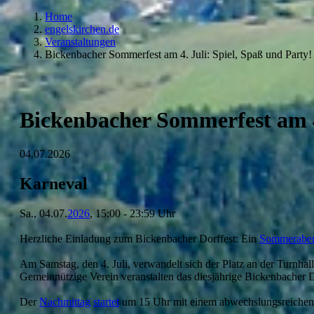
Home
engelskirchen.de
Veranstaltungen
Bickenbacher Sommerfest am 4. Juli: Spiel, Spaß und Party!
Bickenbacher Sommerfest am 4.
04.07.2026
Karneval
Sa., 04.07.
2026
, 15:00 - 23:59 Uhr
Herzliche Einladung zum Bickenbacher Dorffest: Ein
Sommerabe
Am Samstag, den 4. Juli, verwandelt sich der Platz an der Turnhal
Gemeinnützige Verein veranstalten das diesjährige Bickenbacher Do
Der
Nachmittag
startet
um 15 Uhr mit einem abwechslungsreiche