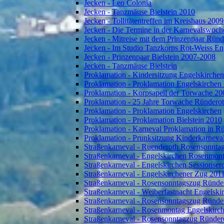
Jecken - Leo Colonia
Jecken - Tanzmäuse Bielstein 2010
Jecken - Tollitätentreffen im Kreishaus 2009
Jecken - Die Termine in der Karnevalswoch
Jecken - Mitreise mit dem Prinzenpaar Rün
Jecken - Im Studio Tanzkorps Rot-Weiss En
Jecken - Prinzenpaar Bielstein 2007-2008
Jecken - Tanzmäuse Bielstein
Proklamation - Kindersitzung Engelskirche
Proklamation - Proklamation Engelskirchen
Proklamation - Korpsapell der Torwache 20
Proklamation - 25 Jahre Torwache Ründero
Proklamation - Proklamation Engelskirchen
Proklamation - Proklamation Bielstein 2010
Proklamation - Karneval Proklamation in R
Proklamation - Prunksitzung Kinderkarneva
Straßenkarneval - Ruenderoth Rosensonnta
Straßenkarneval - Engelskirchen Rosenmon
Straßenkarneval - Engelskirchen Sessionser
Straßenkarneval - Engelskirchener Zug 201
Straßenkarneval - Rosensonntagszug Ründe
Straßenkarneval - Weiberfastnacht Engelski
Straßenkarneval - Rosensonntagszug Ründe
Straßenkarneval - Rosenmontag Engelskirc
Straßenkarneval - Rosensonntagzug Ründer