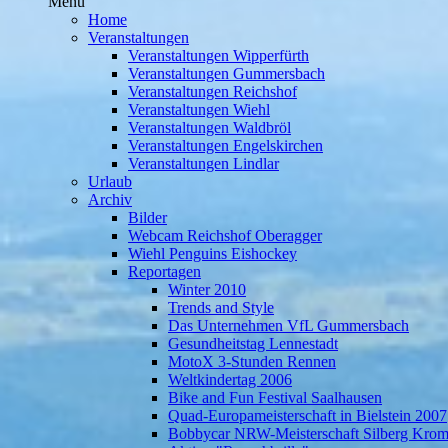
Menü
Home
Veranstaltungen
Veranstaltungen Wipperfürth
Veranstaltungen Gummersbach
Veranstaltungen Reichshof
Veranstaltungen Wiehl
Veranstaltungen Waldbröl
Veranstaltungen Engelskirchen
Veranstaltungen Lindlar
Urlaub
Archiv
Bilder
Webcam Reichshof Oberagger
Wiehl Penguins Eishockey
Reportagen
Winter 2010
Trends and Style
Das Unternehmen VfL Gummersbach
Gesundheitstag Lennestadt
MotoX 3-Stunden Rennen
Weltkindertag 2006
Bike and Fun Festival Saalhausen
Quad-Europameisterschaft in Bielstein 2007
Bobbycar NRW-Meisterschaft Silberg Krom