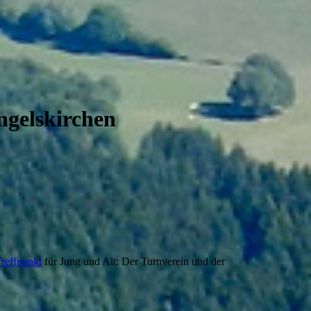
ngelskirchen
reffpunkt
für Jung und Alt: Der Turnverein und der