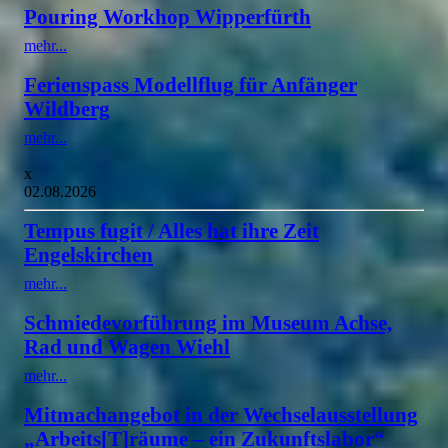
Pouring Workhop Wipperfürth
mehr...
Ferienspass Modellflug für Anfänger
Wildberg
mehr...
x
02.08.2026
Tempus fugit / Alles hat ihre Zeit
Engelskirchen
mehr...
Schmiedevorführung im Museum Achse,
Rad und Wagen Wiehl
mehr...
Mitmachangebot in der Wechselausstellung
„Arbeits[T]räume – ein Zukunftslabor“