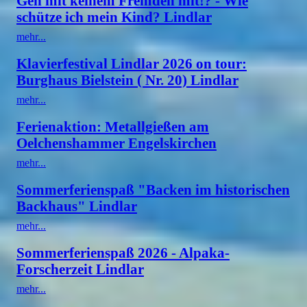
Geh mit keinem Fremden mit!? - Wie
schütze ich mein Kind? Lindlar
mehr...
Klavierfestival Lindlar 2026 on tour:
Burghaus Bielstein ( Nr. 20) Lindlar
mehr...
Ferienaktion: Metallgießen am
Oelchenshammer Engelskirchen
mehr...
Sommerferienspaß "Backen im historischen
Backhaus" Lindlar
mehr...
Sommerferienspaß 2026 - Alpaka-
Forscherzeit Lindlar
mehr...