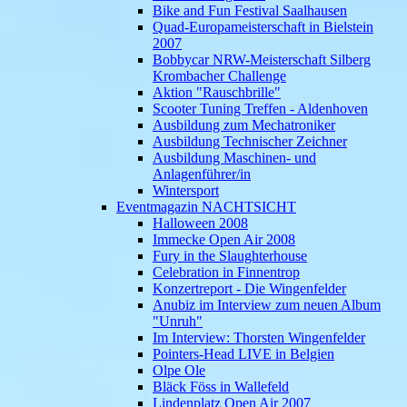
Bike and Fun Festival Saalhausen
Quad-Europameisterschaft in Bielstein
2007
Bobbycar NRW-Meisterschaft Silberg
Krombacher Challenge
Aktion "Rauschbrille"
Scooter Tuning Treffen - Aldenhoven
Ausbildung zum Mechatroniker
Ausbildung Technischer Zeichner
Ausbildung Maschinen- und
Anlagenführer/in
Wintersport
Eventmagazin NACHTSICHT
Halloween 2008
Immecke Open Air 2008
Fury in the Slaughterhouse
Celebration in Finnentrop
Konzertreport - Die Wingenfelder
Anubiz im Interview zum neuen Album
"Unruh"
Im Interview: Thorsten Wingenfelder
Pointers-Head LIVE in Belgien
Olpe Ole
Bläck Föss in Wallefeld
Lindenplatz Open Air 2007