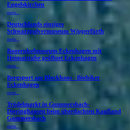
Engelskirchen
mehr...
Deutschlands einziges
Schwarzpulvermuseum Wipperfürth
mehr...
Bauernhofmuseum Eckenhagen mit
Heimatstube geöffnet Eckenhagen
mehr...
Bergsport am Blockhaus - Biobiker
Eckenhagen
mehr...
Trödelmarkt in Gummersbach-
Dieringhausen beim überdachten Kaufland
Gummersbach
mehr...