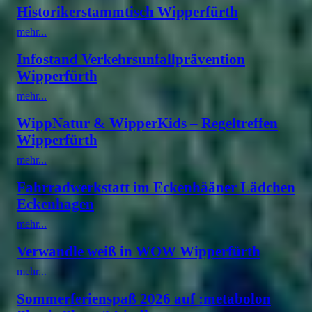
Historikerstammtisch Wipperfürth
mehr...
Infostand Verkehrsunfallprävention
Wipperfürth
mehr...
WippNatur & WipperKids – Regeltreffen
Wipperfürth
mehr...
Fahrradwerkstatt im Eckenhääner Lädchen
Eckenhagen
mehr...
Verwandle weiß in WOW Wipperfürth
mehr...
Sommerferienspaß 2026 auf :metabolon