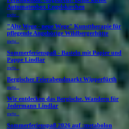
Automatenbox Engelskirchen
mehr...
"Alte Wege - neue Wege" Kunsttherapie für
pflegende Angehörige Wildbergerhütte
mehr...
Sommerferienspaß - Basteln mit Papier und
Pappe Lindlar
mehr...
Bergischer Feierabendmarkt Wipperfürth
mehr...
Wir entdecken das Bergische. Wandern für
Jedermann Lindlar
mehr...
Sommerferienspaß 2026 auf :metabolon