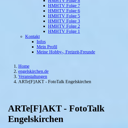
HMHTV Folge 8
HMHTV Folge 7
HMHTV Folge 6
HMHTV Folge 5
HMHTV Folge 3
HMHTV Folge 2
HMHTV Folge 1
Kontakt
Infos
Mein Profil
Meine Hobby-, Freizeit-Freunde
Home
engelskirchen.de
Veranstaltungen
ARTe[F]AKT - FotoTalk Engelskirchen
ARTe[F]AKT - FotoTalk
Engelskirchen