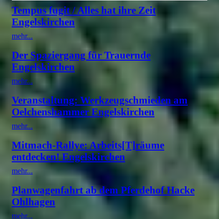
Tempus fugit / Alles hat ihre Zeit
Engelskirchen
mehr...
Der Spaziergang für Trauernde
Engelskirchen
mehr...
Veranstaltung: Werkzeugschmieden am
Oelchenshammer Engelskirchen
mehr...
Mitmach-Rallye: Arbeits[T]räume
entdecken! Engelskirchen
mehr...
Planwagenfahrt ab dem Pferdehof Hacke
Ohlhagen
mehr...