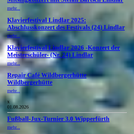
mehr...
Klavierfestival Lindlar 2025:
Abschlusskonzert des Festivals (24) Lindlar
mehr...
Klavierfestival Lindlar 2026 -Konzert der
Meisterschüler- (Nr. 24) Lindlar
mehr...
Repair Café Wildbergerhütte
Wildbergerhütte
mehr...
x
01.08.2026
Fußball-Jux-Turnier 3.0 Wipperfürth
mehr...