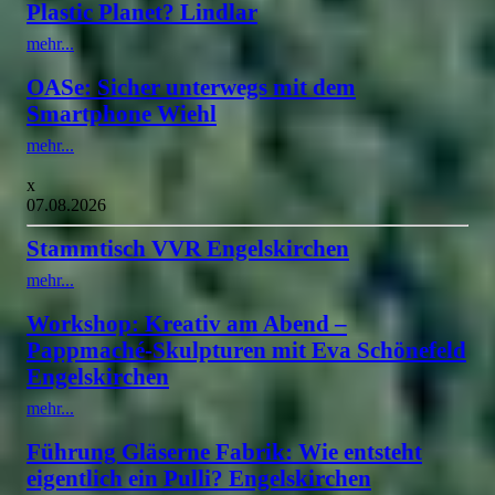
Plastic Planet? Lindlar
mehr...
OASe: Sicher unterwegs mit dem
Smartphone Wiehl
mehr...
x
07.08.2026
Stammtisch VVR Engelskirchen
mehr...
Workshop: Kreativ am Abend –
Pappmaché-Skulpturen mit Eva Schönefeld
Engelskirchen
mehr...
Führung Gläserne Fabrik: Wie entsteht
eigentlich ein Pulli? Engelskirchen