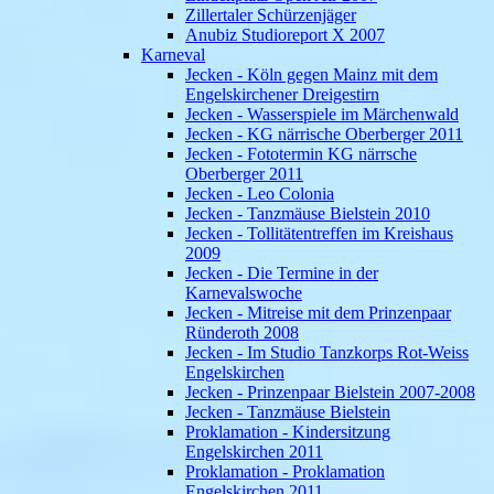
Zillertaler Schürzenjäger
Anubiz Studioreport X 2007
Karneval
Jecken - Köln gegen Mainz mit dem
Engelskirchener Dreigestirn
Jecken - Wasserspiele im Märchenwald
Jecken - KG närrische Oberberger 2011
Jecken - Fototermin KG närrsche
Oberberger 2011
Jecken - Leo Colonia
Jecken - Tanzmäuse Bielstein 2010
Jecken - Tollitätentreffen im Kreishaus
2009
Jecken - Die Termine in der
Karnevalswoche
Jecken - Mitreise mit dem Prinzenpaar
Ründeroth 2008
Jecken - Im Studio Tanzkorps Rot-Weiss
Engelskirchen
Jecken - Prinzenpaar Bielstein 2007-2008
Jecken - Tanzmäuse Bielstein
Proklamation - Kindersitzung
Engelskirchen 2011
Proklamation - Proklamation
Engelskirchen 2011