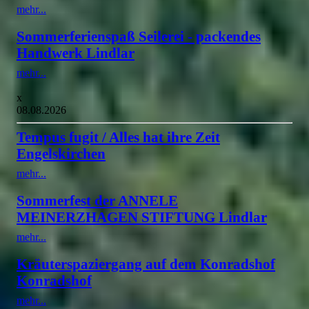
mehr...
Sommerferienspaß Seilerei - packendes
Handwerk Lindlar
mehr...
x
08.08.2026
Tempus fugit / Alles hat ihre Zeit
Engelskirchen
mehr...
Sommerfest der ANNELE
MEINERZHAGEN STIFTUNG Lindlar
mehr...
Kräuterspaziergang auf dem Konradshof
Konradshof
mehr...