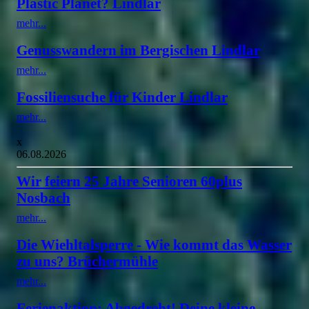
Plastic Planet? Lindlar
mehr...
Genusswandern im Bergischen Lindlar
mehr...
Fossiliensuche für Kinder Lindlar
mehr...
x
06.08.2026
Wir feiern 25 Jahre Senioren 60plus
Nosbach
mehr...
Die Wiehltalsperre - Wie kommt das Wasser
zu uns? Brüchermühle
mehr...
Ferienaktion: Abgedreht! Deine kleine