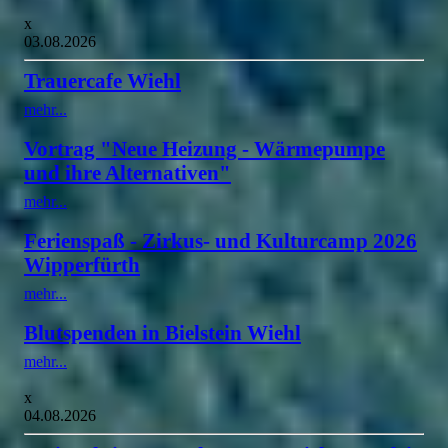
x
03.08.2026
Trauercafe Wiehl
mehr...
Vortrag "Neue Heizung - Wärmepumpe
und ihre Alternativen"
mehr...
Ferienspaß - Zirkus- und Kulturcamp 2026
Wipperfürth
mehr...
Blutspenden in Bielstein Wiehl
mehr...
x
04.08.2026