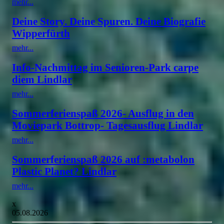
mehr...
Deine Story. Deine Spuren. Deine Biografie
Wipperfürth
mehr...
Info-Nachmittag im Senioren-Park carpe
diem Lindlar
mehr...
Sommerferienspaß 2026- Ausflug in den
Moviepark Bottrop- Tagesausflug Lindlar
mehr...
Sommerferienspaß 2026 auf :metabolon
Plastic Planet? Lindlar
mehr...
x
05.08.2026