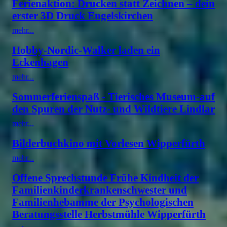
Ferienaktion: Drucken statt Zeichnen – dein
erster 3D Druck Engelskirchen
mehr...
Hobby-Nordic-Walker laden ein
Eckenhagen
mehr...
Sommerferienspaß - Tierisches Museum-auf
den Spuren der Nutz- und Wildtiere Lindlar
mehr...
Bilderbuchkino mit Vorlesen Wipperfürth
mehr...
Offene Sprechstunde Frühe Kindheit der
Familienkinderkrankenschwester und
Familienhebamme der Psychologischen
Beratungsstelle Herbstmühle Wipperfürth