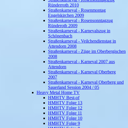
Ründerroth 2010
Straßenkarneval - Rosenmontag
Engelskirchen 2009
Straßenkarneval - Rosensonntagzug
Ründeroth 2009
Straßenkarneval - Karnevalszug in
Schönenbach
Straßenkarneval - Veilchendienstag in
Attendorn 2008
Straßenkarneval - Züge im Oberbergischen
2008
Straßenkarneval - Karneval 2007 aus
Attendorn
Straßenkarneval - Karneval Oberberg
2007
Straßenkarneval - Karneval Oberberg und
Sauerland Session 2004 / 05
Heavy Metal Home TV
HMHTV Best-of
HMHTV Folge 13
HMHTV Folge 12
HMHTV Folge 11
HMHTV Folge 10
HMHTV Folge 9