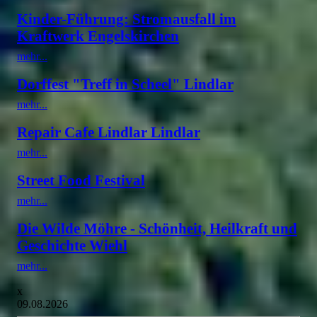
Kinder-Führung: Stromausfall im
Kraftwerk Engelskirchen
mehr...
Dorffest "Treff in Scheel" Lindlar
mehr...
Repair Cafe Lindlar Lindlar
mehr...
Street Food Festival
mehr...
Die Wilde Möhre - Schönheit, Heilkraft und
Geschichte Wiehl
mehr...
x
09.08.2026