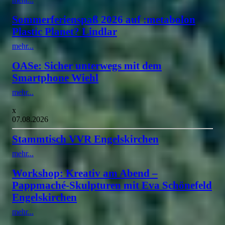
Sommerferienspaß 2026 auf :metabolon
Plastic Planet? Lindlar
mehr...
OASe: Sicher unterwegs mit dem
Smartphone Wiehl
mehr...
x
07.08.2026
Stammtisch VVR Engelskirchen
mehr...
Workshop: Kreativ am Abend –
Pappmaché-Skulpturen mit Eva Schönefeld
Engelskirchen
mehr...