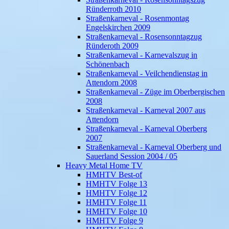
Ründerroth 2010
Straßenkarneval - Rosenmontag
Engelskirchen 2009
Straßenkarneval - Rosensonntagzug
Ründeroth 2009
Straßenkarneval - Karnevalszug in
Schönenbach
Straßenkarneval - Veilchendienstag in
Attendorn 2008
Straßenkarneval - Züge im Oberbergischen
2008
Straßenkarneval - Karneval 2007 aus
Attendorn
Straßenkarneval - Karneval Oberberg
2007
Straßenkarneval - Karneval Oberberg und
Sauerland Session 2004 / 05
Heavy Metal Home TV
HMHTV Best-of
HMHTV Folge 13
HMHTV Folge 12
HMHTV Folge 11
HMHTV Folge 10
HMHTV Folge 9