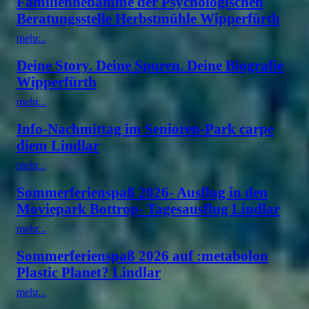
Familienhebamme der Psychologischen
Beratungsstelle Herbstmühle Wipperfürth
mehr...
Deine Story. Deine Spuren. Deine Biografie
Wipperfürth
mehr...
Info-Nachmittag im Senioren-Park carpe
diem Lindlar
mehr...
Sommerferienspaß 2026- Ausflug in den
Moviepark Bottrop- Tagesausflug Lindlar
mehr...
Sommerferienspaß 2026 auf :metabolon
Plastic Planet? Lindlar
mehr...