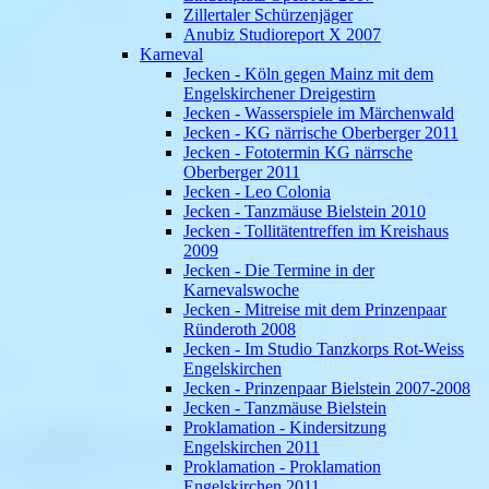
Zillertaler Schürzenjäger
Anubiz Studioreport X 2007
Karneval
Jecken - Köln gegen Mainz mit dem
Engelskirchener Dreigestirn
Jecken - Wasserspiele im Märchenwald
Jecken - KG närrische Oberberger 2011
Jecken - Fototermin KG närrsche
Oberberger 2011
Jecken - Leo Colonia
Jecken - Tanzmäuse Bielstein 2010
Jecken - Tollitätentreffen im Kreishaus
2009
Jecken - Die Termine in der
Karnevalswoche
Jecken - Mitreise mit dem Prinzenpaar
Ründeroth 2008
Jecken - Im Studio Tanzkorps Rot-Weiss
Engelskirchen
Jecken - Prinzenpaar Bielstein 2007-2008
Jecken - Tanzmäuse Bielstein
Proklamation - Kindersitzung
Engelskirchen 2011
Proklamation - Proklamation
Engelskirchen 2011