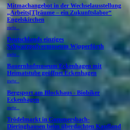
Mitmachangebot in der Wechselausstellung
„Arbeits[T]räume – ein Zukunftslabor“
Engelskirchen
mehr...
Deutschlands einziges
Schwarzpulvermuseum Wipperfürth
mehr...
Bauernhofmuseum Eckenhagen mit
Heimatstube geöffnet Eckenhagen
mehr...
Bergsport am Blockhaus - Biobiker
Eckenhagen
mehr...
Trödelmarkt in Gummersbach-
Dieringhausen beim überdachten Kaufland