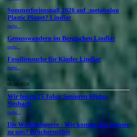
Sommerferienspaß 2026 auf :metabolon
Plastic Planet? Lindlar
mehr...
Genusswandern im Bergischen Lindlar
mehr...
Fossiliensuche für Kinder Lindlar
mehr...
x
06.08.2026
Wir feiern 25 Jahre Senioren 60plus
Nosbach
mehr...
Die Wiehltalsperre - Wie kommt das Wasser
zu uns? Brüchermühle