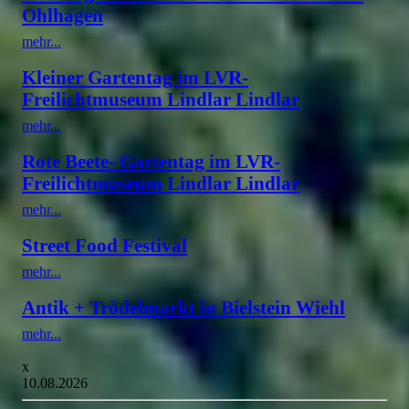
Ohlhagen
mehr...
Kleiner Gartentag im LVR-
Freilichtmuseum Lindlar Lindlar
mehr...
Rote Beete- Gartentag im LVR-
Freilichtmuseum Lindlar Lindlar
mehr...
Street Food Festival
mehr...
Antik + Trödelmarkt in Bielstein Wiehl
mehr...
x
10.08.2026