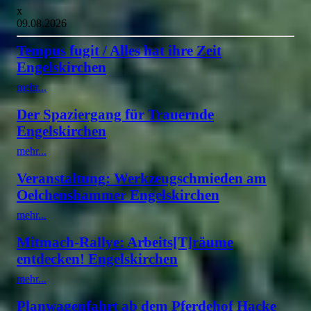
x
09.08.2026
Tempus fugit / Alles hat ihre Zeit
Engelskirchen
mehr...
Der Spaziergang für Trauernde
Engelskirchen
mehr...
Veranstaltung: Werkzeugschmieden am
Oelchenshammer Engelskirchen
mehr...
Mitmach-Rallye: Arbeits[T]räume
entdecken! Engelskirchen
mehr...
Planwagenfahrt ab dem Pferdehof Hacke