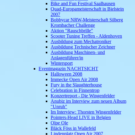
Bike and Fun Festival Saalhausen
Quad-Europameisterschaft in Bielstein
2007
Bobbycar NRW-Meisterschaft Silberg
Krombacher Challenge
Aktion "Rauschbrille"
Scooter Tuning Treffen - Aldenhoven
Ausbildung zum Mechatroniker
Ausbildung Technischer Zeichner
Ausbildung Maschinen- und
Anlagenführer/in
Wintersport
Eventmagazin NACHTSICHT
Halloween 2008
Immecke Open Air 2008
Fury in the Slaughterhouse
Celebration in Finnentrop
Konzertreport - Die Wingenfelder
Anubiz im Interview zum neuen Album
"Unruh"
Im Interview: Thorsten Wingenfelder
Pointers-Head LIVE in Belgien
Olpe Ole
Bläck Föss in Wallefeld
Lindenplatz Open Air 2007