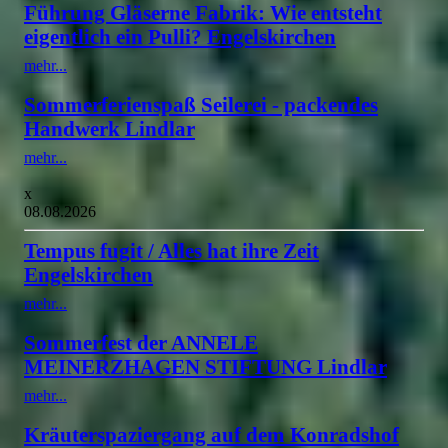
Führung Gläserne Fabrik: Wie entsteht
eigentlich ein Pulli? Engelskirchen
mehr...
Sommerferienspaß Seilerei - packendes
Handwerk Lindlar
mehr...
x
08.08.2026
Tempus fugit / Alles hat ihre Zeit
Engelskirchen
mehr...
Sommerfest der ANNELE
MEINERZHAGEN STIFTUNG Lindlar
mehr...
Kräuterspaziergang auf dem Konradshof