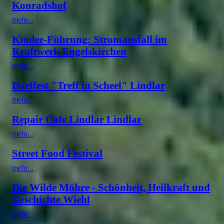
Konradshof
mehr...
Kinder-Führung: Stromausfall im
Kraftwerk Engelskirchen
mehr...
Dorffest "Treff in Scheel" Lindlar
mehr...
Repair Cafe Lindlar Lindlar
mehr...
Street Food Festival
mehr...
Die Wilde Möhre - Schönheit, Heilkraft und
Geschichte Wiehl
mehr...