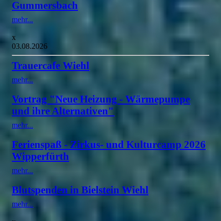
Gummersbach
mehr...
x
03.08.2026
Trauercafe Wiehl
mehr...
Vortrag "Neue Heizung - Wärmepumpe
und ihre Alternativen"
mehr...
Ferienspaß - Zirkus- und Kulturcamp 2026
Wipperfürth
mehr...
Blutspenden in Bielstein Wiehl
mehr...