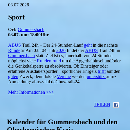
03.07.2026
Sport
Ort:
Gummersbach
03.07. um: 18:00Uhr
ABUS
Trail 24h – Der 24-Stunden-Lauf
geht
in die nächste
Runde
!rnAm 03.–04. Juli
2026
findet der
ABUS
Trail 24h in
Gummersbach
statt. Ziel ist es, innerhalb von 24 Stunden
möglichst viele
Runden
rund
um die Aggerhalbinsel und/oder
die Genkeltalsperre zu absolvieren. Ob Einsteiger oder
erfahrene Ausdauersportler – sportlicher Ehrgeiz
trifft
auf den
guten
Zweck, denn lokale
Vereine
werden
unterstützt
.rnrn•
Anmeldung: abus-vital.de/abus-trail-24
Mehr Informationen >>>
TEILEN
Kalender für Gummersbach und den
Oberbergischen Kreis