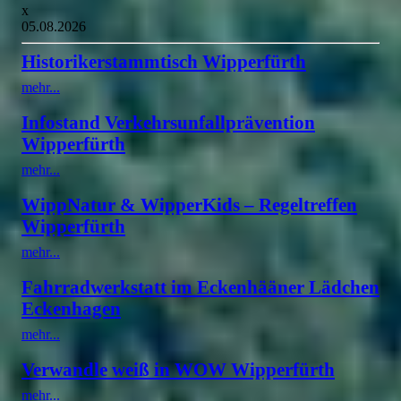
x
05.08.2026
Historikerstammtisch Wipperfürth
mehr...
Infostand Verkehrsunfallprävention
Wipperfürth
mehr...
WippNatur & WipperKids – Regeltreffen
Wipperfürth
mehr...
Fahrradwerkstatt im Eckenhääner Lädchen
Eckenhagen
mehr...
Verwandle weiß in WOW Wipperfürth
mehr...