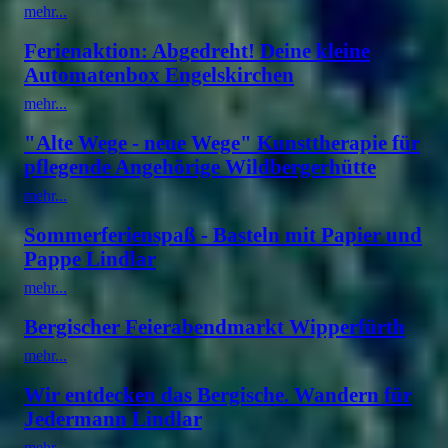
mehr...
Ferienaktion: Abgedreht! Deine kleine
Automatenbox Engelskirchen
mehr...
"Alte Wege - neue Wege" Kunsttherapie für
pflegende Angehörige Wildbergerhütte
mehr...
Sommerferienspaß - Basteln mit Papier und
Pappe Lindlar
mehr...
Bergischer Feierabendmarkt Wipperfürth
mehr...
Wir entdecken das Bergische. Wandern für
Jedermann Lindlar
mehr...