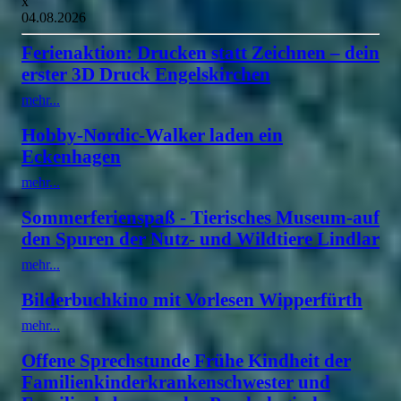
x
04.08.2026
Ferienaktion: Drucken statt Zeichnen – dein
erster 3D Druck Engelskirchen
mehr...
Hobby-Nordic-Walker laden ein
Eckenhagen
mehr...
Sommerferienspaß - Tierisches Museum-auf
den Spuren der Nutz- und Wildtiere Lindlar
mehr...
Bilderbuchkino mit Vorlesen Wipperfürth
mehr...
Offene Sprechstunde Frühe Kindheit der
Familienkinderkrankenschwester und