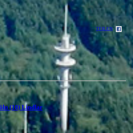
TEILEN
öln (18) Lindlar