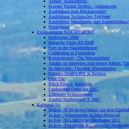
Aktion "Rauschbrille"
Scooter Tuning Treffen - Aldenhoven
Ausbildung zum Mechatroniker
Ausbildung Technischer Zeichner
Ausbildung Maschinen- und Anlagenführer/
Wintersport
Eventmagazin NACHTSICHT
Halloween 2008
Immecke Open Air 2008
Fury in the Slaughterhouse
Celebration in Finnentrop
Konzertreport - Die Wingenfelder
Anubiz im Interview zum neuen Album "U
Im Interview: Thorsten Wingenfelder
Pointers-Head LIVE in Belgien
Olpe Ole
Bläck Föss in Wallefeld
Lindenplatz Open Air 2007
Zillertaler Schürzenjäger
Anubiz Studioreport X 2007
Karneval
Jecken - Köln gegen Mainz mit dem Engelsk
Jecken - Wasserspiele im Märchenwald
Jecken - KG närrische Oberberger 2011
Jecken - Fototermin KG närrsche Oberberg