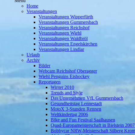
Menü
Home
Veranstaltungen
Veranstaltungen Wipperfürth
Veranstaltungen Gummersbach
Veranstaltungen Reichshof
Veranstaltungen Wiehl
Veranstaltungen Waldbröl
Veranstaltungen Engelskirchen
Veranstaltungen Lindlar
Urlaub
Archiv
Bilder
Webcam Reichshof Oberagger
Wiehl Penguins Eishockey
Reportagen
Winter 2010
Trends and Style
Das Unternehmen VfL Gummersbach
Gesundheitstag Lennestadt
MotoX 3-Stunden Rennen
Weltkindertag 2006
Bike and Fun Festival Saalhausen
Quad-Europameisterschaft in Bielstein 2007
Bobbycar NRW-Meisterschaft Silberg Krom