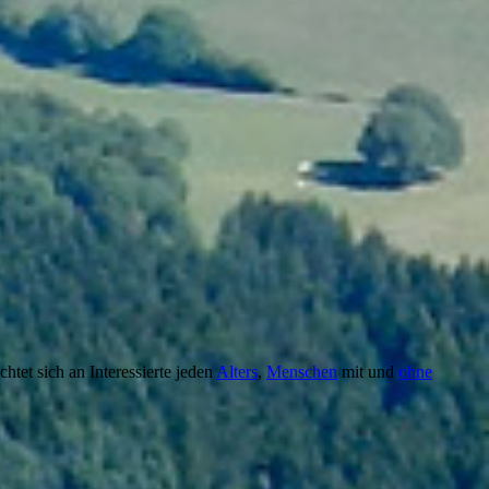
chtet sich an Interessierte jeden
Alters
,
Menschen
mit und
ohne