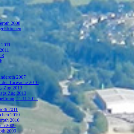
e
deroth 2008
gelskirchen
n 2011
 2011
08
th
ünderoth 2007
l der Torwache 2010
gs Zug 2013
tags Zug 2013
oeffnung 11.11.2012
1
roth 2011
rchen 2010
rroth 2010
hen 2009
oth 2009