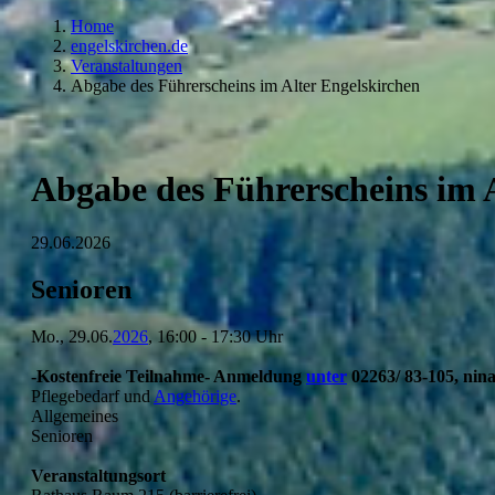
Home
engelskirchen.de
Veranstaltungen
Abgabe des Führerscheins im Alter Engelskirchen
Abgabe des Führerscheins im 
29.06.2026
Senioren
Mo., 29.06.
2026
, 16:00 - 17:30 Uhr
-Kostenfreie Teilnahme-
Anmeldung
unter
02263/ 83-105,
nin
Pflegebedarf und
Angehörige
.
Allgemeines
Senioren
Veranstaltungsort