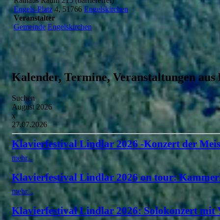
Rathaus Raum 215 (barrierefrei)
Engels-Platz
4, 51766
Engelskirchen
Veranstalter
Gemeinde
Engelskirchen
Kalender, Termine, Veranstaltungen aus
Suchen
August 2026
x
27.07.2026
Klavierfestival Lindlar 2026 -Konzert der Meis
mehr...
Klavierfestival Lindlar 2026 on tour: Kammer
mehr...
Klavierfestival Lindlar 2026: Solokonzert mit