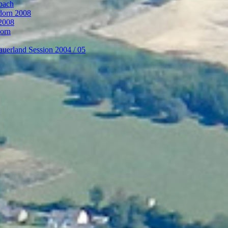
bach
ndorn 2008
 2008
dorn
auerland Session 2004 / 05