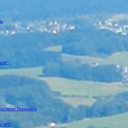
in
nruh"
irchener Dreigestirn
er 2011