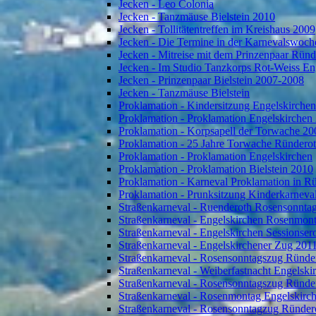
Jecken - Leo Colonia
Jecken - Tanzmäuse Bielstein 2010
Jecken - Tollitätentreffen im Kreishaus 2009
Jecken - Die Termine in der Karnevalswoch
Jecken - Mitreise mit dem Prinzenpaar Rün
Jecken - Im Studio Tanzkorps Rot-Weiss En
Jecken - Prinzenpaar Bielstein 2007-2008
Jecken - Tanzmäuse Bielstein
Proklamation - Kindersitzung Engelskirche
Proklamation - Proklamation Engelskirchen
Proklamation - Korpsapell der Torwache 20
Proklamation - 25 Jahre Torwache Ründero
Proklamation - Proklamation Engelskirchen
Proklamation - Proklamation Bielstein 2010
Proklamation - Karneval Proklamation in R
Proklamation - Prunksitzung Kinderkarneva
Straßenkarneval - Ruenderoth Rosensonnta
Straßenkarneval - Engelskirchen Rosenmon
Straßenkarneval - Engelskirchen Sessionser
Straßenkarneval - Engelskirchener Zug 201
Straßenkarneval - Rosensonntagszug Ründe
Straßenkarneval - Weiberfastnacht Engelski
Straßenkarneval - Rosensonntagszug Ründe
Straßenkarneval - Rosenmontag Engelskirc
Straßenkarneval - Rosensonntagzug Ründer