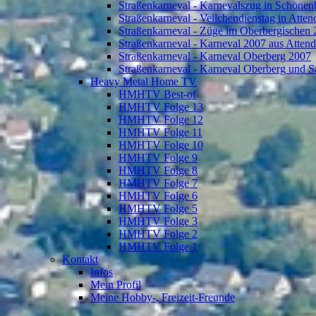
Straßenkarneval - Karnevalszug in Schönen
Straßenkarneval - Veilchendienstag in Atte
Straßenkarneval - Züge im Oberbergischen
Straßenkarneval - Karneval 2007 aus Atten
Straßenkarneval - Karneval Oberberg 2007
Straßenkarneval - Karneval Oberberg und S
Heavy Metal Home TV
HMHTV Best-of
HMHTV Folge 13
HMHTV Folge 12
HMHTV Folge 11
HMHTV Folge 10
HMHTV Folge 9
HMHTV Folge 8
HMHTV Folge 7
HMHTV Folge 6
HMHTV Folge 5
HMHTV Folge 3
HMHTV Folge 2
HMHTV Folge 1
Kontakt
Infos
Mein Profil
Meine Hobby-, Freizeit-Freunde