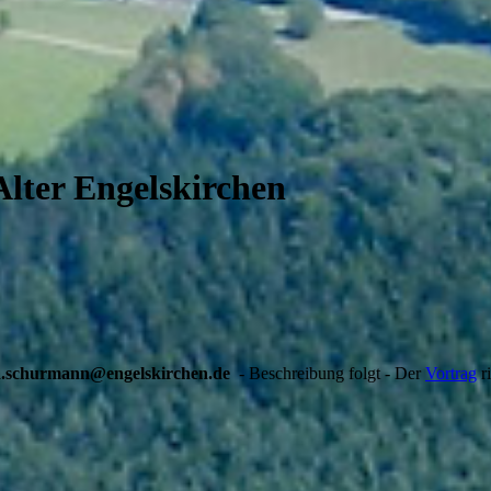
Alter Engelskirchen
a.schurmann@engelskirchen.de
- Beschreibung folgt - Der
Vortrag
ri