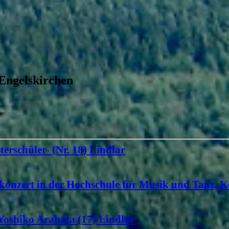
 Engelskirchen
terschüler- (Nr. 18) Lindlar
konzert in der Hochschule für Musik und Tanz, K
 Yoshiko Arahata (17) Lindlar